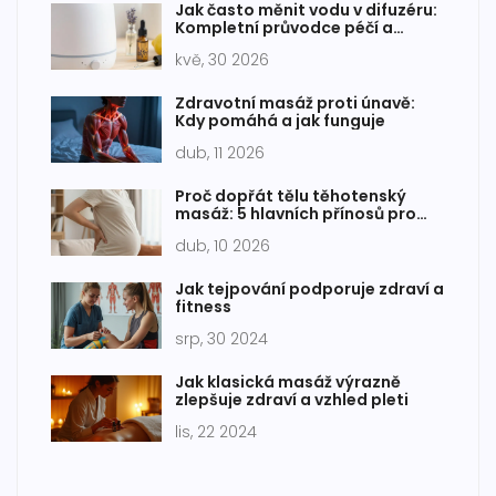
Jak často měnit vodu v difuzéru:
Kompletní průvodce péčí a
hygienou
kvě, 30 2026
Zdravotní masáž proti únavě:
Kdy pomáhá a jak funguje
dub, 11 2026
Proč dopřát tělu těhotenský
masáž: 5 hlavních přínosů pro
maminky
dub, 10 2026
Jak tejpování podporuje zdraví a
fitness
srp, 30 2024
Jak klasická masáž výrazně
zlepšuje zdraví a vzhled pleti
lis, 22 2024