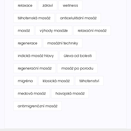
relaxace
zdraví
wellness
těhotenská masáž
anticelulitidní masáž
masáž
výhody masáže
relaxační masáž
regenerace
masážní techniky
indická masáž hlavy
úleva od bolesti
regenerační masáž
masáž po porodu
migréna
klasická masáž
těhotenství
medová masáž
havajská masáž
antimigrenózní masáž