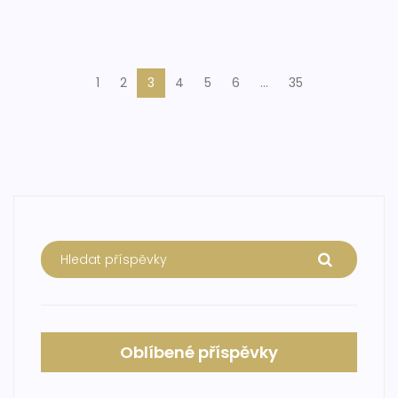
1
2
3
4
5
6
…
35
Oblíbené příspěvky