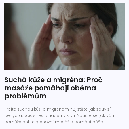
Suchá kůže a migréna: Proč
masáže pomáhají oběma
problémům
Trpíte suchou kůží a migrénami? Zjistěte, jak souvisí
dehydratace, stres a napětí v krku. Naučte se, jak vám
pomůže antimigrenozní masáž a domácí péče.