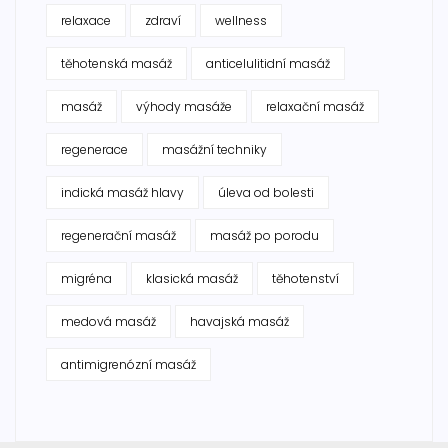
relaxace
zdraví
wellness
těhotenská masáž
anticelulitidní masáž
masáž
výhody masáže
relaxační masáž
regenerace
masážní techniky
indická masáž hlavy
úleva od bolesti
regenerační masáž
masáž po porodu
migréna
klasická masáž
těhotenství
medová masáž
havajská masáž
antimigrenózní masáž