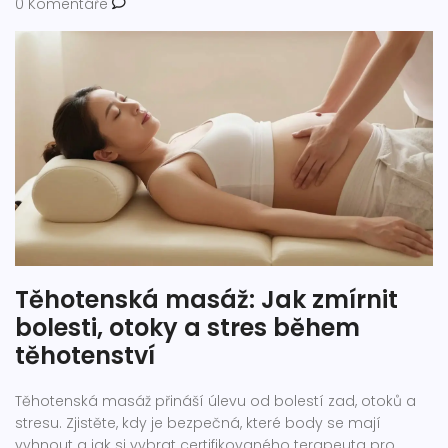
0 Komentáře
Těhotenská masáž: Jak zmírnit
bolesti, otoky a stres během
těhotenství
Těhotenská masáž přináší úlevu od bolestí zad, otoků a
stresu. Zjistěte, kdy je bezpečná, které body se mají
vyhnout a jak si vybrat certifikovaného terapeuta pro