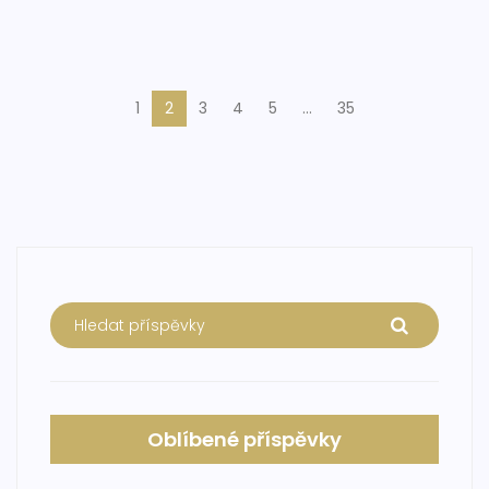
1
2
3
4
5
…
35
Oblíbené příspěvky