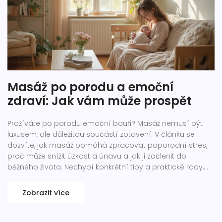
Masáž po porodu a emoční
zdraví: Jak vám může prospět
Prožíváte po porodu emoční bouři? Masáž nemusí být
luxusem, ale důležitou součástí zotavení. V článku se
dozvíte, jak masáž pomáhá zpracovat poporodní stres,
proč může snížit úzkost a únavu a jak ji začlenit do
běžného života. Nechybí konkrétní tipy a praktické rady,
které vycházejí i z osobních zkušeností. Emoční zdraví po
porodu je stejně důležité jako to fyzické.
Zobrazit více