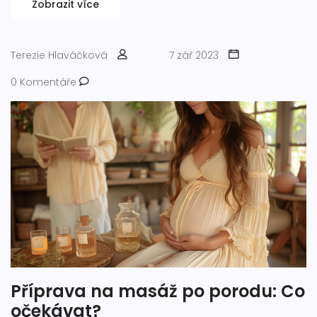
Zobrazit více
věřím, že může pomoci i vám!
Terezie Hlaváčková
7 zář 2023
0 Komentáře
Příprava na masáž po porodu: Co
očekávat?