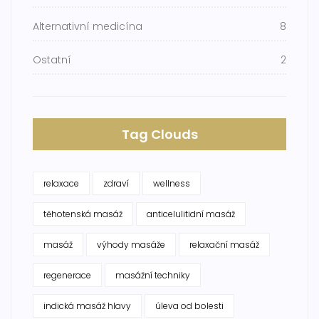
Alternativní medicína
8
Ostatní
2
Tag Clouds
relaxace
zdraví
wellness
těhotenská masáž
anticelulitidní masáž
masáž
výhody masáže
relaxační masáž
regenerace
masážní techniky
indická masáž hlavy
úleva od bolesti