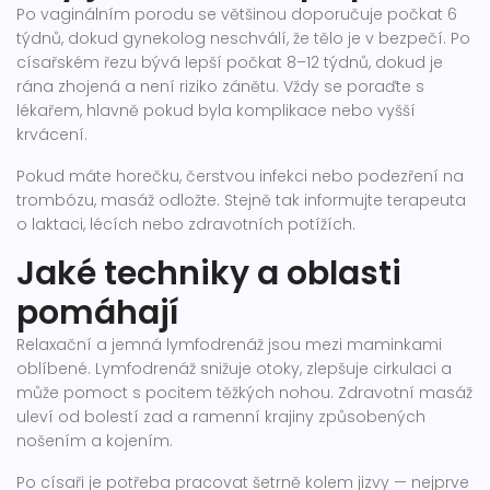
Po vaginálním porodu se většinou doporučuje počkat 6
týdnů, dokud gynekolog neschválí, že tělo je v bezpečí. Po
císařském řezu bývá lepší počkat 8–12 týdnů, dokud je
rána zhojená a není riziko zánětu. Vždy se poraďte s
lékařem, hlavně pokud byla komplikace nebo vyšší
krvácení.
Pokud máte horečku, čerstvou infekci nebo podezření na
trombózu, masáž odložte. Stejně tak informujte terapeuta
o laktaci, lécích nebo zdravotních potížích.
Jaké techniky a oblasti
pomáhají
Relaxační a jemná lymfodrenáž jsou mezi maminkami
oblíbené. Lymfodrenáž snižuje otoky, zlepšuje cirkulaci a
může pomoct s pocitem těžkých nohou. Zdravotní masáž
uleví od bolestí zad a ramenní krajiny způsobených
nošením a kojením.
Po císaři je potřeba pracovat šetrně kolem jizvy — nejprve