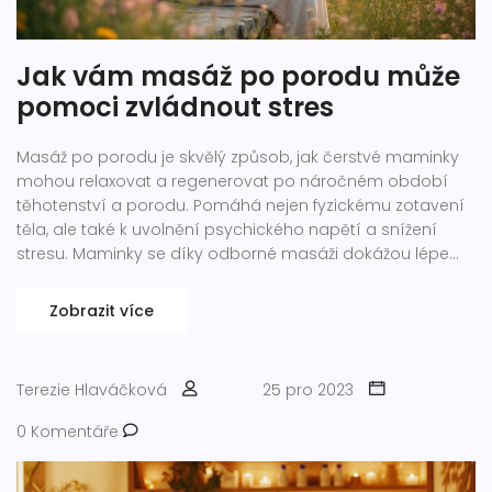
Jak vám masáž po porodu může
pomoci zvládnout stres
Masáž po porodu je skvělý způsob, jak čerstvé maminky
mohou relaxovat a regenerovat po náročném období
těhotenství a porodu. Pomáhá nejen fyzickému zotavení
těla, ale také k uvolnění psychického napětí a snížení
stresu. Maminky se díky odborné masáži dokážou lépe
vyrovnat s novými výzvami mateřství. Tento článek se
zaměřuje na benefity, techniky a tipy na výběr vhodného
Zobrazit více
maséra pro úžasný relaxační zážitek.
Terezie Hlaváčková
25 pro 2023
0 Komentáře