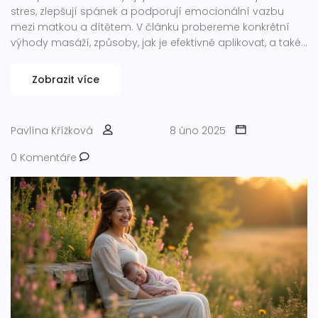
stres, zlepšují spánek a podporují emocionální vazbu
mezi matkou a dítětem. V článku probereme konkrétní
výhody masáží, způsoby, jak je efektivně aplikovat, a také
tipy, jak je začlenit do každodenní rutiny. Taková péče
může vést k celkově lepšímu pohodlí a zdraví obou.
Zobrazit více
Pavlína Křížková
8 úno 2025
0 Komentáře