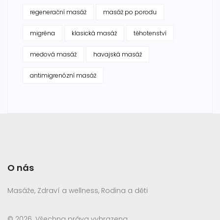
regenerační masáž
masáž po porodu
migréna
klasická masáž
těhotenství
medová masáž
havajská masáž
antimigrenózní masáž
O nás
Masáže, Zdraví a wellness, Rodina a děti
© 2026. Všechna práva vyhrazena.