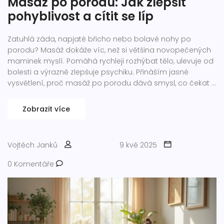
Masáž po porodu: Jak zlepšit
pohyblivost a cítit se líp
Zatuhlá záda, napjaté břicho nebo bolavé nohy po
porodu? Masáž dokáže víc, než si většina novopečených
maminek myslí. Pomáhá rychleji rozhýbat tělo, ulevuje od
bolesti a výrazně zlepšuje psychiku. Přináším jasné
vysvětlení, proč masáž po porodu dává smysl, co čekat a
jak ji správně zapojit do domácí péče. Opravdu to nejsou
jen plané řeči.
Zobrazit více
Vojtěch Janků
9 kvě 2025
0 Komentáře