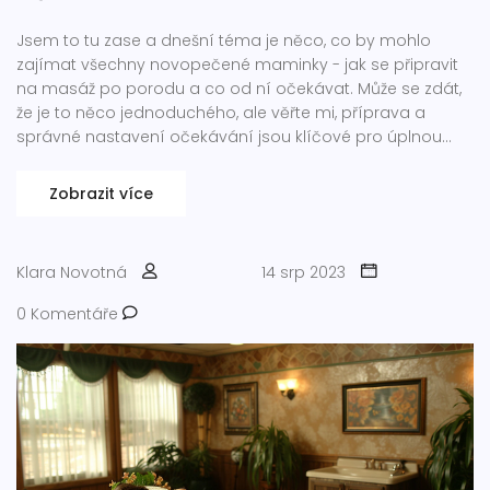
Jsem to tu zase a dnešní téma je něco, co by mohlo
zajímat všechny novopečené maminky - jak se připravit
na masáž po porodu a co od ní očekávat. Může se zdát,
že je to něco jednoduchého, ale věřte mi, příprava a
správné nastavení očekávání jsou klíčové pro úplnou
relaxaci a regeneraci po náročném období. Během
dnešního příspěvku se podíváme na několik tipů a triků,
Zobrazit více
jak se nejlépe připravit na tuto zkušenost a jaké jsou
možné výhody masáže po porodu. Doufám, že vám to
pomůže udělat ten správný krok ke zvládnutí tohoto
Klara Novotná
14 srp 2023
náročného období s grácií a klidem.
0 Komentáře