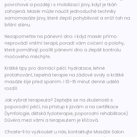
povrchově a později i s mobilizací jizvy, když je tkáň
zahojená. Masér může naučit jednoduché techniky
samomasáže jizvy, které zlepší pohyblivost a sníží tah na
břišní stěnu.
Nezapomeňte na pánevní dno. I když masér přímo
neprovádí vnitřní terapii, poradí vám cvičení a polohy,
které pomáhají posílit pánevní dno a zlepšit kontrolu
močového měchýře.
Krátké tipy pro domácí péči: hydratace, lehné
protahování, tepelná terapie na zádové svaly a krátké
masáže šíje před spaním. I 10–15 minut denně udělá
rozdíl.
Jak vybrat terapeuta? Zeptejte se na zkušenosti s
poporodní péčí, na přístup k jizvám a na certifikace
(lymfologie, dětská fyzioterapie, poporodní rehabilitace).
Důvěra mezi vámi a terapeutem je klíčová.
Chcete-li to vyzkoušet u nás, kontaktujte Masáže Salon