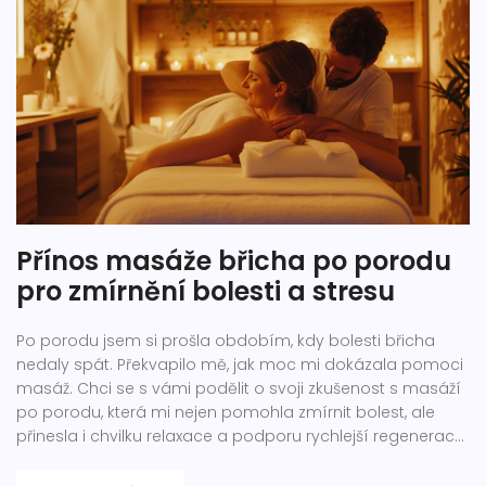
Přínos masáže břicha po porodu
pro zmírnění bolesti a stresu
Po porodu jsem si prošla obdobím, kdy bolesti břicha
nedaly spát. Překvapilo mě, jak moc mi dokázala pomoci
masáž. Chci se s vámi podělit o svoji zkušenost s masáží
po porodu, která mi nejen pomohla zmírnit bolest, ale
přinesla i chvilku relaxace a podporu rychlejší regenerace
mých břišních svalů. Zkrátka, byla to pro mě skvělá cesta
ke zlepšení fyzického i duševního stavu po porodu. A