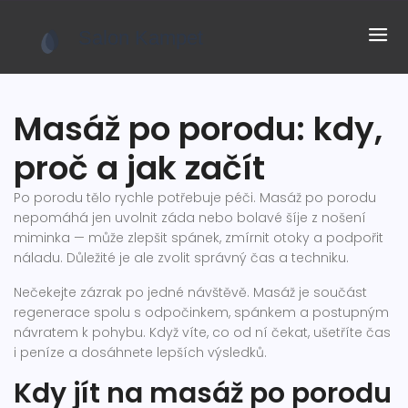
Masáž po porodu: kdy,
proč a jak začít
Po porodu tělo rychle potřebuje péči. Masáž po porodu
nepomáhá jen uvolnit záda nebo bolavé šíje z nošení
miminka — může zlepšit spánek, zmírnit otoky a podpořit
náladu. Důležité je ale zvolit správný čas a techniku.
Nečekejte zázrak po jedné návštěvě. Masáž je součást
regenerace spolu s odpočinkem, spánkem a postupným
návratem k pohybu. Když víte, co od ní čekat, ušetříte čas
i peníze a dosáhnete lepších výsledků.
Kdy jít na masáž po porodu