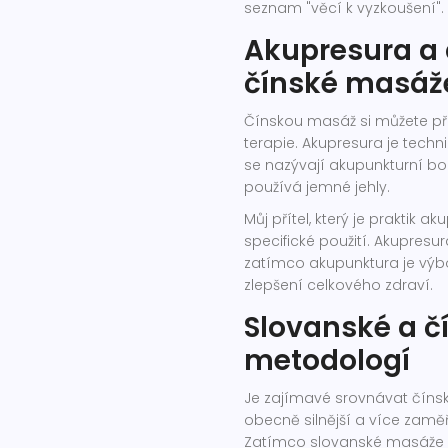
seznam "věcí k vyzkoušení".
Akupresura a 
čínské masáž
Čínskou masáž si můžete př
terapie. Akupresura je techni
se nazývají akupunkturní bo
používá jemné jehly.
Můj přítel, který je praktik 
specifické použití. Akupresur
zatímco akupunktura je výb
zlepšení celkového zdraví.
Slovanské a č
metodologí
Je zajímavé srovnávat číns
obecně silnější a více zaměř
Zatímco slovanské masáže j