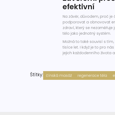
efektivní
Na závěr, důvodem, proč je č
podporovat a obnovovat ener
zdraví, který se nezaměřuje 
tělo jako jednotný systém.
Možná to také souvisí s tím,
tisíce let. I když je to pro 
jejich každodenního života 
Štítky:
čínská masáž
regenerace těla
e