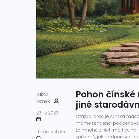
Pohon čínské 
Lukáš
Vaněk
jiné starodáv
23 lis 2023
Otázka, proč je čínská masáž
máme tendenci podceňovat s
že mnohé z nich mají velmi 
0 Komentáře
způsobů, jak podporovat zdr