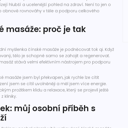
ejí hlubší a ucelenější pohled na zdraví. Není to jen o
é o obnově rovnováhy v těle a podporu celkového
é masáže: proč je tak
kladní myšlenka čínské masáže je podněcovat tok qi. Když
ovaný, tělo je schopné samo se zahojit a regenerovat.
masáž stává velmi efektivním nástrojem pro podporu
 masáže jsem byl překvapen, jak rychle lze cítit
zení jsem se cítil uvolněněji a měl jsem více energie.
ým prožitkem klidu a relaxace, který se projevil ještě
 kliniky.
ek: můj osobní příběh s
ží