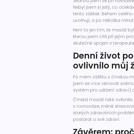
Jednou jsem se při návštěvě
Nebyl jsem si jistý, co očeká
tento zážitek. Během celého 
uvolňují, a po několika minut
Není to jen tím, že masáž by
kterou jsem cítil při jejím p
skutečně spojen s terapeut
Denní život po
ovlivnilo můj 
Po mém zážitku s čínskou m
jsem se více věnovat svému
systém pro udržení zdraví) 
Čínská masáž také ovlivnila
v rovnováze, méně stresovan
starých zdravotních problémů
postarat o své zdraví.
Závěrem: proč