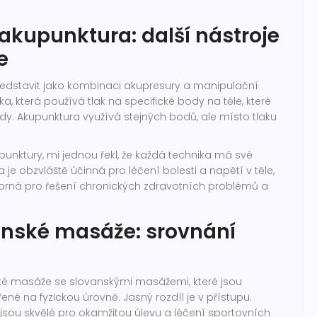
akupunktura: další nástroje
e
edstavit jako kombinaci akupresury a manipulační
ka, která používá tlak na specifické body na těle, které
dy. Akupunktura využívá stejných bodů, ale místo tlaku
akupunktury, mi jednou řekl, že každá technika má své
a je obzvláště účinná pro léčení bolesti a napětí v těle,
orná pro řešení chronických zdravotních problémů a
ínské masáže: srovnání
ké masáže se slovanskými masážemi, které jsou
ené na fyzickou úrovně. Jasný rozdíl je v přístupu.
sou skvělé pro okamžitou úlevu a léčení sportovních