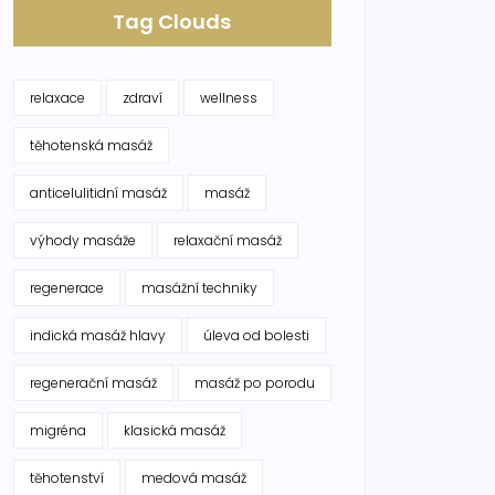
Tag Clouds
relaxace
zdraví
wellness
těhotenská masáž
anticelulitidní masáž
masáž
výhody masáže
relaxační masáž
regenerace
masážní techniky
indická masáž hlavy
úleva od bolesti
regenerační masáž
masáž po porodu
migréna
klasická masáž
těhotenství
medová masáž