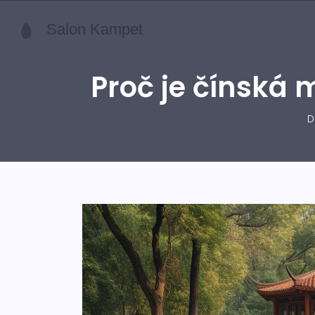
Proč je čínská 
D