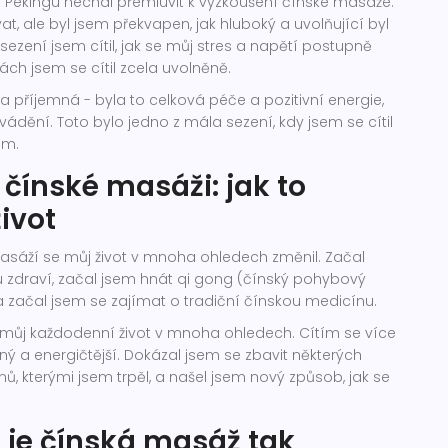
 Pekingu nechal přemluvit k vyzkoušení čínské masáže.
vat, ale byl jsem překvapen, jak hluboký a uvolňující byl
sezení jsem cítil, jak se můj stres a napětí postupně
ách jsem se cítil zcela uvolněně.
la příjemná - byla to celková péče a pozitivní energie,
rovádění. Toto bylo jedno z mála sezení, kdy jsem se cítil
em.
 čínské masáži: jak to
život
asáží se můj život v mnoha ohledech změnil. Začal
 zdraví, začal jsem hnát qi gong (čínský pohybový
a začal jsem se zajímat o tradiční čínskou medicínu.
 můj každodenní život v mnoha ohledech. Cítím se více
ý a energičtější. Dokázal jsem se zbavit některých
, kterými jsem trpěl, a našel jsem nový způsob, jak se
 je čínská masáž tak