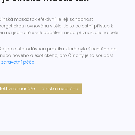
ínská masáž tak efektivní, je její schopnost
getickou rovnováhu v těle. Je to celostní přístup k
jen na jedno tělesné oddělení nebo příznak, ale na celé
 že jde o starodávnou praktiku, která byla šlechtěna po
nás něco nového a exotického, pro Číňany je to součást
a
zdravotní péče
.
fektivita masáže
čínská medicína