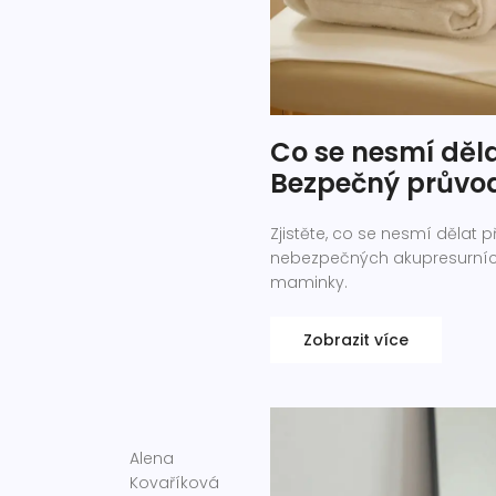
Co se nesmí děla
Bezpečný průvo
Zjistěte, co se nesmí dělat p
nebezpečných akupresurních
maminky.
Zobrazit více
Alena
Kovaříková