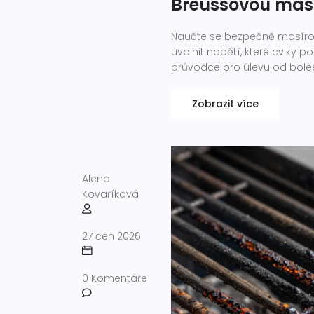
Breussovou masá
Naučte se bezpečně masírova
uvolnit napětí, které cviky 
průvodce pro úlevu od boles
Zobrazit více
Alena
Kovaříková
27 čen 2026
0 Komentáře