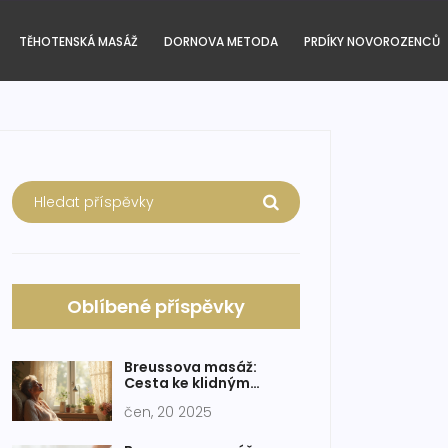
TĚHOTENSKÁ MASÁŽ
DORNOVA METODA
PRDÍKY NOVOROZENCŮ
Oblíbené příspěvky
Breussova masáž:
Cesta ke klidným
zádům a lepší náladě
čen, 20 2025