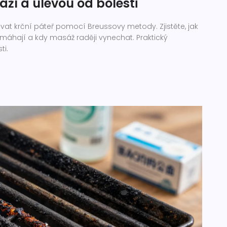
ží a úlevou od bolesti
t krční páteř pomocí Breussovy metody. Zjistěte, jak
pomáhají a kdy masáž raději vynechat. Praktický
ti.