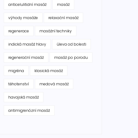
anticelulitidní masáž
masáž
výhody masáže
relaxační masáž
regenerace
masážní techniky
indická masáž hlavy
úleva od bolesti
regenerační masáž
masáž po porodu
migréna
klasická masáž
těhotenství
medová masáž
havajská masáž
antimigrenózní masáž