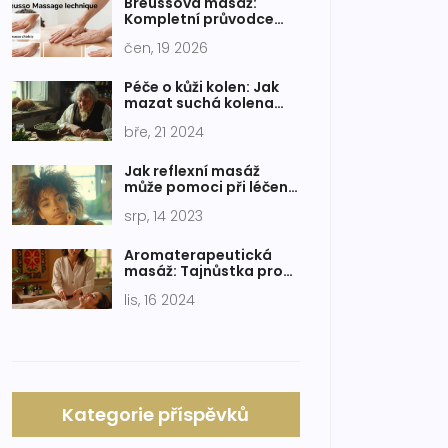
Breussova masáž:
Kompletní průvodce
pro začátečníky
čen, 19 2026
Péče o kůži kolen: Jak
mazat suchá kolena
pro zdravou a hladkou
bře, 21 2024
pokožku
Jak reflexní masáž
může pomoci při léčení
depresí
srp, 14 2023
Aromaterapeutická
masáž: Tajnůstka pro
zdraví a duševní klid
lis, 16 2024
Kategorie příspěvků