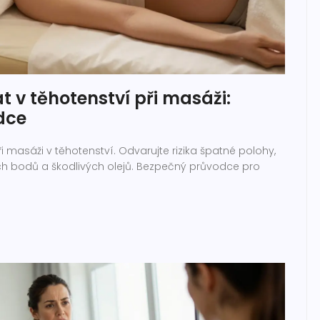
t v těhotenství při masáži:
dce
ři masáži v těhotenství. Odvarujte rizika špatné polohy,
 bodů a škodlivých olejů. Bezpečný průvodce pro