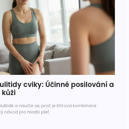
ulitidy cviky: Účinné posilování a
 kůži
elulitidě a naučte se, proč je klíčová kombinace
ký návod pro hladší pleť.