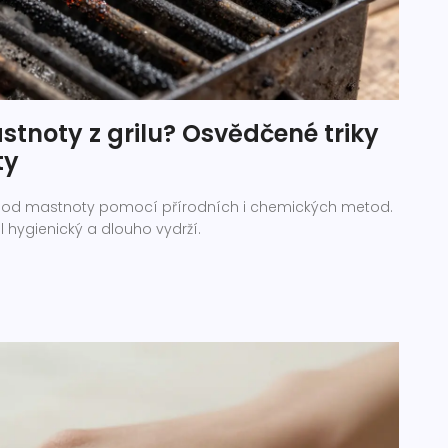
stnoty z grilu? Osvědčené triky
ty
gril od mastnoty pomocí přírodních i chemických metod.
l hygienický a dlouho vydrží.