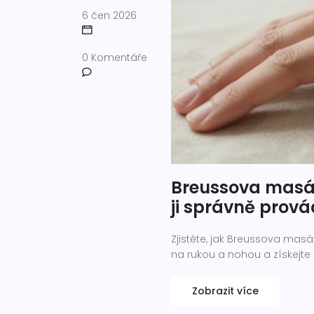
6 čen 2026
0 Komentáře
Breussova masáž
ji správně prová
Zjistěte, jak Breussova mas
na rukou a nohou a získejte 
Zobrazit více