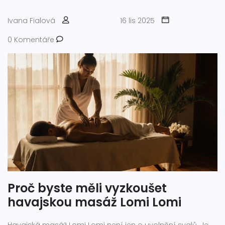
Ivana Fialová
16 lis 2025
0 Komentáře
Proč byste měli vyzkoušet
havajskou masáž Lomi Lomi
Havajská masáž Lomi Lomi není jen o uvolnění svalů. Je