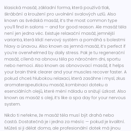
klasická masáž
,
základní forma, která používá tlak,
škrábání a kroužení pro uvolnění svalových uzlů
. Also
known as
švédská masáž
, it’s the most common type
you’ll find in salons — and for good reason.
Ale masáž těla
není jen jedna věc. Existuje
relaxační masáž
,
jemnější
varianta, která klidí nervový systém a pomáhá s bolestmi
hlavy a únavou
. Also known as
jemná masáž
, it’s perfect if
you’re overwhelmed by daily stress.
Pak je tu
regenerační
masáž
,
cílená na obnovu těla po náročném dni, sportu
nebo nemoci
. Also known as
obnovovací masáž
, it helps
your brain think clearer and your muscles recover faster.
A
pokud chceš hlubokou relaxaci, která zasáhne i mysl, zkus
aromaterapeutickou masáž
,
kombinaci doteku a
esenciálních olejů, které mění náladu a snižují úzkost
. Also
known as
masáž s oleji
, it’s like a spa day for your nervous
system.
Nikdo ti neřekne, že masáž těla musí být drahá nebo
častá. Dostatečná je i jedna za měsíc — pokud je kvalitní.
Můžeš si ji dělat doma, ale profesionální dotek má jinou