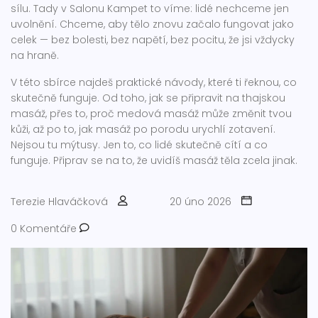
sílu. Tady v Salonu Kampet to víme: lidé nechceme jen
uvolnění. Chceme, aby tělo znovu začalo fungovat jako
celek — bez bolesti, bez napětí, bez pocitu, že jsi vždycky
na hraně.
V této sbírce najdeš praktické návody, které ti řeknou, co
skutečně funguje. Od toho, jak se připravit na thajskou
masáž, přes to, proč medová masáž může změnit tvou
kůži, až po to, jak masáž po porodu urychlí zotavení.
Nejsou tu mýtusy. Jen to, co lidé skutečně cítí a co
funguje. Připrav se na to, že uvidíš masáž těla zcela jinak.
Terezie Hlaváčková
20 úno 2026
0 Komentáře