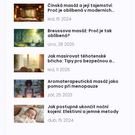
Čínská masáž a její tajemství:
Proč je oblíbená v moderních
wellness centrech
led, 15 2024
Breussova masáž: Proč je tak
oblíbená?
úno, 28 2025
Jak masírovat těhotenské
břicho: Tipy pro bezpečnou a
účinnou péči
led, 11 2025
Aromaterapeutická masáž jako
pomoc při menopauze
zář, 25 2023
Jak postupně ukončit noční
kojení: Efektivní a jemné metody
dub, 15 2024