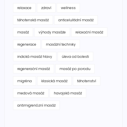
relaxace
zdraví
wellness
těhotenská masáž
anticelulitidní masáž
masáž
výhody masáže
relaxační masáž
regenerace
masážní techniky
indická masáž hlavy
úleva od bolesti
regenerační masáž
masáž po porodu
migréna
klasická masáž
těhotenství
medová masáž
havajská masáž
antimigrenózní masáž