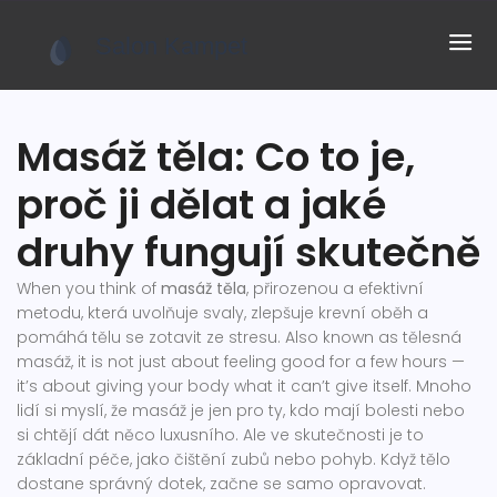
Masáž těla: Co to je,
proč ji dělat a jaké
druhy fungují skutečně
When you think of
masáž těla
,
přirozenou a efektivní
metodu, která uvolňuje svaly, zlepšuje krevní oběh a
pomáhá tělu se zotavit ze stresu
. Also known as
tělesná
masáž
, it is not just about feeling good for a few hours —
it’s about giving your body what it can’t give itself.
Mnoho
lidí si myslí, že masáž je jen pro ty, kdo mají bolesti nebo
si chtějí dát něco luxusního. Ale ve skutečnosti je to
základní péče, jako čištění zubů nebo pohyb. Když tělo
dostane správný dotek, začne se samo opravovat.