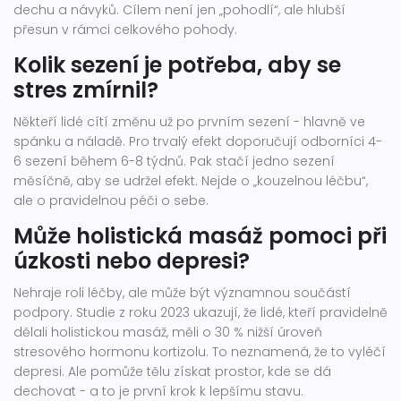
dechu a návyků. Cílem není jen „pohodlí“, ale hlubší
přesun v rámci celkového pohody.
Kolik sezení je potřeba, aby se
stres zmírnil?
Někteří lidé cítí změnu už po prvním sezení - hlavně ve
spánku a náladě. Pro trvalý efekt doporučují odborníci 4-
6 sezení během 6-8 týdnů. Pak stačí jedno sezení
měsíčně, aby se udržel efekt. Nejde o „kouzelnou léčbu“,
ale o pravidelnou péči o sebe.
Může holistická masáž pomoci při
úzkosti nebo depresi?
Nehraje roli léčby, ale může být významnou součástí
podpory. Studie z roku 2023 ukazují, že lidé, kteří pravidelně
dělali holistickou masáž, měli o 30 % nižší úroveň
stresového hormonu kortizolu. To neznamená, že to vyléčí
depresi. Ale pomůže tělu získat prostor, kde se dá
dechovat - a to je první krok k lepšímu stavu.