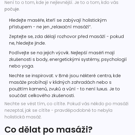
Není to o tom, kde je nejlevnější. Je to o tom, kdo vás
počuje
.
Hledejte maséře, kteří se zabývají holistickým
přístupem - ne jen „relaxační masáží“.
Zeptejte se, zda dělají rozhovor před masáží - pokud
ne, hledejte jinde.
Podívejte se na jejich výcvik. Nejlepší maséři mají
zkušenosti s body, energetickými systémy, psychologií
nebo yoga.
Nechte se inspirovat: v Brně jsou některé centra, kde
masáže probíhají v klidných zahradách nebo s
použitím kamenů, zvuků a vůní - to není luxus. Je to
součást celkového zkušenosti.
Nechte se vést tím, co cítíte. Pokud vás někdo po masáži
nezeptal, jak se cítíte - pravděpodobně to nebyla
holistická masáž.
Co dělat po masáži?