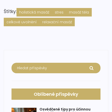
Štítky:
holistická masáž
stres
masáž těla
celkové uvolnění
relaxační masáž
Oblíbené příspěvky
Osvědčené tipy pro účinnou