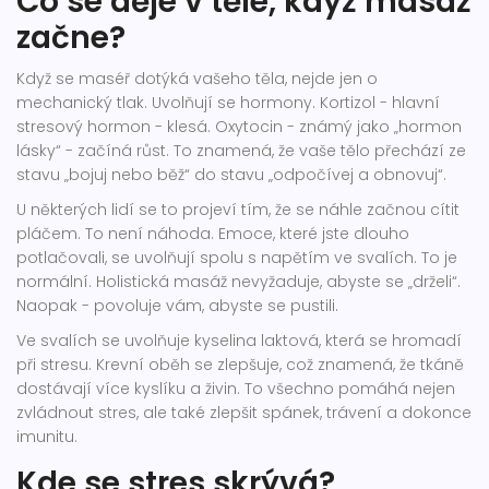
Co se děje v těle, když masáž
začne?
Když se maséř dotýká vašeho těla, nejde jen o
mechanický tlak. Uvolňují se hormony. Kortizol - hlavní
stresový hormon - klesá. Oxytocin - známý jako „hormon
lásky“ - začíná růst. To znamená, že vaše tělo přechází ze
stavu „bojuj nebo běž“ do stavu „odpočívej a obnovuj“.
U některých lidí se to projeví tím, že se náhle začnou cítit
pláčem. To není náhoda. Emoce, které jste dlouho
potlačovali, se uvolňují spolu s napětím ve svalích. To je
normální. Holistická masáž nevyžaduje, abyste se „drželi“.
Naopak - povoluje vám, abyste se pustili.
Ve svalích se uvolňuje kyselina laktová, která se hromadí
při stresu. Krevní oběh se zlepšuje, což znamená, že tkáně
dostávají více kyslíku a živin. To všechno pomáhá nejen
zvládnout stres, ale také zlepšit spánek, trávení a dokonce
imunitu.
Kde se stres skrývá?