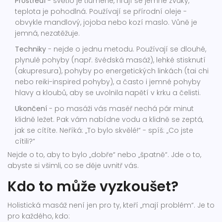
Prostředí
- světlo je tlumené, hrají se jemné zvuky,
teplota je pohodlná. Používají se přírodní oleje -
obvykle mandlový, jojoba nebo kozí maslo. Vůně je
jemná, nezatěžuje.
Techniky
- nejde o jednu metodu. Používají se dlouhé,
plynulé pohyby (např. švédská masáž), lehké stisknutí
(akupresura), pohyby po energetických linkách (tai chi
nebo reiki-inspired pohyby), a často i jemné pohyby
hlavy a kloubů, aby se uvolnila napětí v krku a čelisti.
Ukončení
- po masáži vás maséř nechá pár minut
klidně ležet. Pak vám nabídne vodu a klidně se zeptá,
jak se cítíte. Neříká: „To bylo skvělé!“ - spíš: „Co jste
cítili?“
Nejde o to, aby to bylo „dobře“ nebo „špatně“. Jde o to,
abyste si všimli, co se děje uvnitř vás.
Kdo to může vyzkoušet?
Holistická masáž není jen pro ty, kteří „mají problém“. Je to
pro každého, kdo: