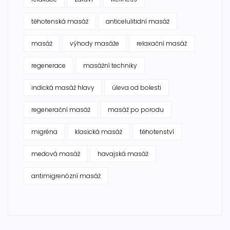
těhotenská masáž
anticelulitidní masáž
masáž
výhody masáže
relaxační masáž
regenerace
masážní techniky
indická masáž hlavy
úleva od bolesti
regenerační masáž
masáž po porodu
migréna
klasická masáž
těhotenství
medová masáž
havajská masáž
antimigrenózní masáž