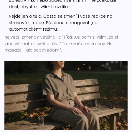
Bolesti v krku nebo zádech se zmírní - ne zcela, ale
dost, abyste si všimli rozdílu.
Nejde jen o tělo. Často se změní i vaše reakce na
stresové situace. Přestanete reagovat „na
automatickém“ režimu.
Největší změna? Většina lidí říká: „Už jsem si všiml, že si
více všímatím svého těla.“ To je začátek změny. Ne
masáže - ale sebevědomí.