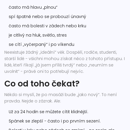
často má hlavu „plnou“
spí špatně nebo se probouzí únavný
často má bolesti v zádech nebo krku
je citlivý na hluk, světlo, stres
se cítí „vyčerpaný“ i po víkendu
Neexistuje žádný „ideální“ věk. Dospělí, rodiče, studenti,
starší lidé - všichni mohou získat něco z tohoto přístupu. I
lidé, kteří říkají „já jsem příliš tvrdý“ nebo „neumím se
uvolnit“ - právě oni to potřebují nejvíc.
Co od toho čekat?
Někdo si myslí, že po masáži bude „jako nový“. To není
pravda. Nejde o zázrak. Ale:
Už za 24 hodin se můžete cítit klidnější.
Spánek se zlepší - často i po prvním sezení.