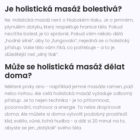
Je holistická masáž bolestivá?
Ne. Holistická masáž není o hlubokém tlaku. Je o jemném,
plynulém dotyku, který respektuje hranice těla. Pokud
necítíte bolest, je to správně. Pokud vám někdo dělá
„hodně silně“, aby to „fungovalo“, nejedná se o holistický
přístup. Vaše tělo vám říká, co potřebuje - a to je
důležitější než „silný tlak“.
Může se holistická masáž dělat
doma?
Některé prvky ano - například jemné masáže ramen, paží
nebo nohou. Ale celá holistická masáž vyžaduje odborný
přístup. Je to nejen technika - je to přítomnost,
pozorování, rozhovor a energie. To nelze zkopírovat
doma. Ale můžete si doma vytvořit podobný prostředí:
klid, světlo, vůně, tichá hudba - a dát si 20 minut na to,
abyste se jen „dotýkali“ svého těla.