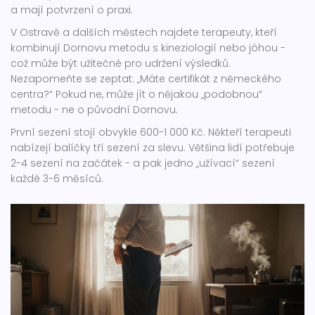
a mají potvrzení o praxi.
V Ostravě a dalších městech najdete terapeuty, kteří
kombinují Dornovu metodu s kineziologií nebo jóhou -
což může být užitečné pro udržení výsledků.
Nezapomeňte se zeptat: „Máte certifikát z německého
centra?“ Pokud ne, může jít o nějakou „podobnou“
metodu - ne o původní Dornovu.
První sezení stojí obvykle 600-1 000 Kč. Někteří terapeuti
nabízejí balíčky tří sezení za slevu. Většina lidí potřebuje
2-4 sezení na začátek - a pak jedno „užívací“ sezení
každé 3-6 měsíců.