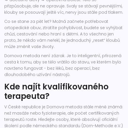
přizpůsobuje, ale ne opravuje. Svaly se stávají pevnějšími,
klouby se posouvají ještě víc, nervy jsou stále pod tlakem.
Co se stane za pět let? Možná začnete potřebovat
ortopedické obuv, ztratíte pohyblivost, budete se vyhýbat
chůzi, cestování nebo hraní s dětmi. A to všechno jen
proto, že někdo vám neřekl, že jednoduchý „reset“ kloubů
může změnit vaše životy.
Dornova metoda není zázrak. Je to inteligentní, přirozená
cesta k tomu, aby se tělo vrátilo do stavu, ve kterém bylo
navrženo fungovat - bez léků, bez operací, bez
dlouhodobého užívání nástrojů.
Kde najít kvalifikovaného
terapeuta?
V České republice je Dornova metoda stále méně známá
než masáže nebo fyzioterapie, ale počet certifikovaných
terapeutů roste. Hledejte osoby, které absolvují oficiální
školení podle německého standardu (Dorn-Methode e.V.)