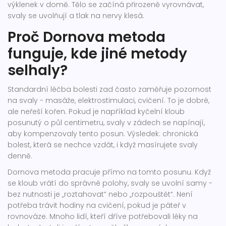
výklenek v domě. Tělo se začíná přirozeně vyrovnávat,
svaly se uvolňují a tlak na nervy klesá.
Proč Dornova metoda
funguje, kde jiné metody
selhaly?
Standardní léčba bolesti zad často zaměřuje pozornost
na svaly - masáže, elektrostimulaci, cvičení. To je dobré,
ale neřeší kořen. Pokud je například kyčelní kloub
posunutý o půl centimetru, svaly v zádech se napínají,
aby kompenzovaly tento posun. Výsledek: chronická
bolest, která se nechce vzdát, i když masírujete svaly
denně.
Dornova metoda pracuje přímo na tomto posunu. Když
se kloub vrátí do správné polohy, svaly se uvolní samy -
bez nutnosti je „roztahovat“ nebo „rozpouštět“. Není
potřeba trávit hodiny na cvičení, pokud je páteř v
rovnováze. Mnoho lidí, kteří dříve potřebovali léky na