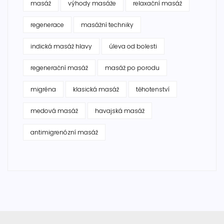
masáž
výhody masáže
relaxační masáž
regenerace
masážní techniky
indická masáž hlavy
úleva od bolesti
regenerační masáž
masáž po porodu
migréna
klasická masáž
těhotenství
medová masáž
havajská masáž
antimigrenózní masáž