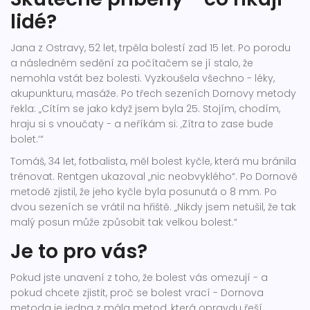
lidé?
Jana z Ostravy, 52 let, trpěla bolestí zad 15 let. Po porodu
a následném sedění za počítačem se jí stalo, že
nemohla vstát bez bolesti. Vyzkoušela všechno - léky,
akupunkturu, masáže. Po třech sezeních Dornovy metody
řekla: „Cítím se jako když jsem byla 25. Stojím, chodím,
hraju si s vnoučaty - a neříkám si: ‚Zítra to zase bude
bolet.‘“
Tomáš, 34 let, fotbalista, měl bolest kyčle, která mu bránila
trénovat. Rentgen ukazoval „nic neobvyklého“. Po Dornově
metodě zjistil, že jeho kyčle byla posunutá o 8 mm. Po
dvou sezeních se vrátil na hřiště. „Nikdy jsem netušil, že tak
malý posun může způsobit tak velkou bolest.“
Je to pro vás?
Pokud jste unavení z toho, že bolest vás omezují - a
pokud chcete zjistit, proč se bolest vrací - Dornova
metoda je jedna z mála metod, která opravdu řeší