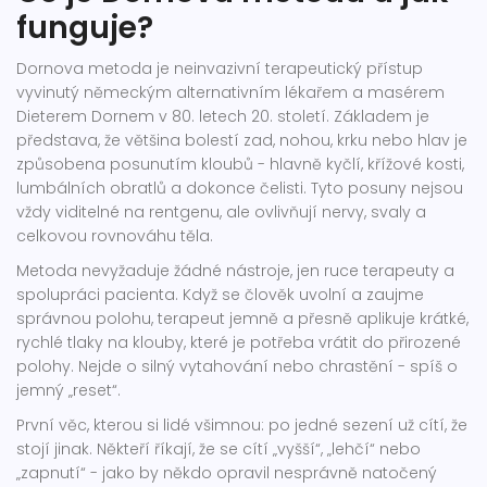
funguje?
Dornova metoda je neinvazivní terapeutický přístup
vyvinutý německým alternativním lékařem a masérem
Dieterem Dornem v 80. letech 20. století. Základem je
představa, že většina bolestí zad, nohou, krku nebo hlav je
způsobena posunutím kloubů - hlavně kyčlí, křížové kosti,
lumbálních obratlů a dokonce čelisti. Tyto posuny nejsou
vždy viditelné na rentgenu, ale ovlivňují nervy, svaly a
celkovou rovnováhu těla.
Metoda nevyžaduje žádné nástroje, jen ruce terapeuty a
spolupráci pacienta. Když se člověk uvolní a zaujme
správnou polohu, terapeut jemně a přesně aplikuje krátké,
rychlé tlaky na klouby, které je potřeba vrátit do přirozené
polohy. Nejde o silný vytahování nebo chrastění - spíš o
jemný „reset“.
První věc, kterou si lidé všimnou: po jedné sezení už cítí, že
stojí jinak. Někteří říkají, že se cítí „vyšší“, „lehčí“ nebo
„zapnutí“ - jako by někdo opravil nesprávně natočený