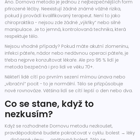
Ano. Dornova metoda je jednou z nejbezpečnějších form
přirozené léčby. Neexistují žádné známé vážné rizika,
pokud ji provádí kvalifikovaný terapeut. Není to jako
chiropraktika - nejsou zde žádné „výkřiky“ nebo silné
manipulace. Je to jemná, kontrolovaná technika, která
respektuje tělo.
Nejsou vhodné případy? Pokud máte akutní zlomeninu,
infekci páteře, nádor nebo nedávnou operaci páteře, je
třeba nejprve konzultovat lékaře. Ale pro 95 % lidí je
metoda bezpečná i pro lidi ve věku 70+.
Někteří lidé cítí po prvním sezení mírnou únava nebo
„vibrační“ pocit - to je normální. Tělo se přizpůsobuje
nové rovnováze. Většina lidí se cítí lepší o den nebo dva.
Co se stane, když to
nezkusím?
Když se rozhodnete Dornovu metodu nezkoušet,
pravděpodobně budete pokračovat v cyklu: bolest → léky
→ dočasné ulevy → opětovná bolest. Tělo se