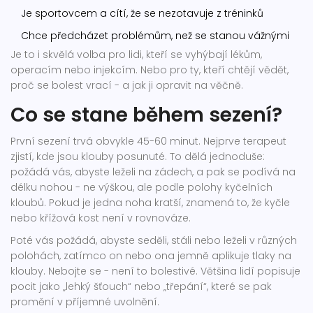
Je sportovcem a cítí, že se nezotavuje z tréninků
Chce předcházet problémům, než se stanou vážnými
Je to i skvělá volba pro lidi, kteří se vyhýbají lékům,
operacím nebo injekcím. Nebo pro ty, kteří chtějí vědět,
proč se bolest vrací - a jak ji opravit na věčně.
Co se stane během sezení?
První sezení trvá obvykle 45-60 minut. Nejprve terapeut
zjistí, kde jsou klouby posunuté. To dělá jednoduše:
požádá vás, abyste leželi na zádech, a pak se podívá na
délku nohou - ne výškou, ale podle polohy kyčelních
kloubů. Pokud je jedna noha kratší, znamená to, že kyčle
nebo křížová kost není v rovnováze.
Poté vás požádá, abyste seděli, stáli nebo leželi v různých
polohách, zatímco on nebo ona jemně aplikuje tlaky na
klouby. Nebojte se - není to bolestivé. Většina lidí popisuje
pocit jako „lehký šťouch“ nebo „třepání“, které se pak
promění v příjemné uvolnění.