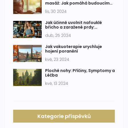
masáž: Jak pomáhá budoucím
maminkám
lis, 30 2024
Jak účinně uvolnit nafouklé
břicho a zaražené prdy:
Prokázané metody
dub, 25 2024
Jak vakuoterapie urychluje
hojení poranění
kvě, 23 2024
Ploché nohy: Příčiny, Symptomy a
Léčba
kvě, 13 2024
Kategorie příspěvků