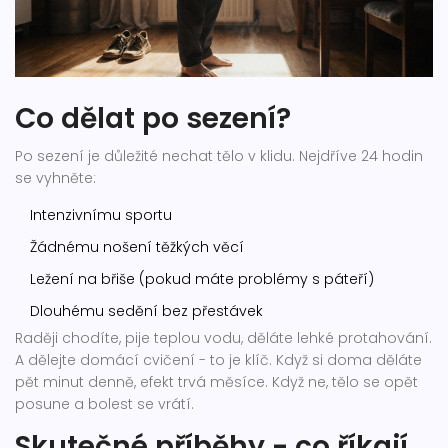
Co dělat po sezení?
Po sezení je důležité nechat tělo v klidu. Nejdříve 24 hodin
se vyhněte:
Intenzivnímu sportu
Žádnému nošení těžkých věcí
Ležení na břiše (pokud máte problémy s páteří)
Dlouhému sedění bez přestávek
Raději chodíte, pije teplou vodu, děláte lehké protahování.
A dělejte domácí cvičení - to je klíč. Když si doma děláte
pět minut denně, efekt trvá měsíce. Když ne, tělo se opět
posune a bolest se vrátí.
Skutečné příběhy - co říkají