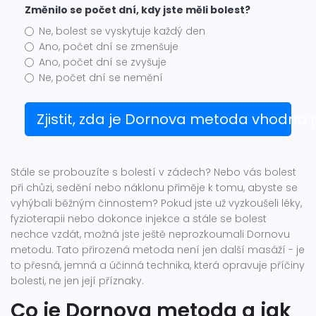
Změnilo se počet dní, kdy jste měli bolest?
Ne, bolest se vyskytuje každý den
Ano, počet dní se zmenšuje
Ano, počet dní se zvyšuje
Ne, počet dní se nemění
Zjistit, zda je Dornova metoda vhodná 
Stále se probouzíte s bolestí v zádech? Nebo vás bolest
při chůzi, sedění nebo náklonu přiměje k tomu, abyste se
vyhýbali běžným činnostem? Pokud jste už vyzkoušeli léky,
fyzioterapii nebo dokonce injekce a stále se bolest
nechce vzdát, možná jste ještě neprozkoumali Dornovu
metodu. Tato přirozená metoda není jen další masáží - je
to přesná, jemná a účinná technika, která opravuje příčiny
bolesti, ne jen její příznaky.
Co je Dornova metoda a jak