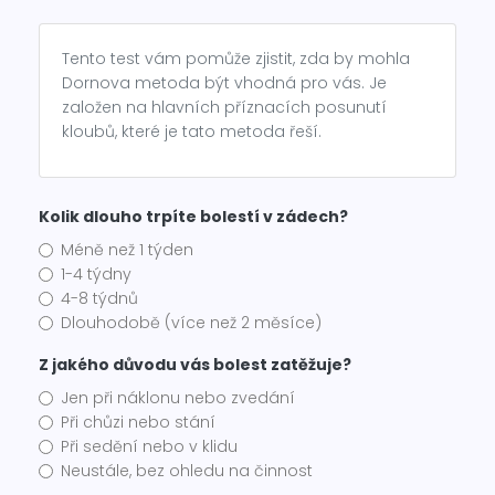
Tento test vám pomůže zjistit, zda by mohla
Dornova metoda být vhodná pro vás. Je
založen na hlavních příznacích posunutí
kloubů, které je tato metoda řeší.
Kolik dlouho trpíte bolestí v zádech?
Méně než 1 týden
1-4 týdny
4-8 týdnů
Dlouhodobě (více než 2 měsíce)
Z jakého důvodu vás bolest zatěžuje?
Jen při náklonu nebo zvedání
Při chůzi nebo stání
Při sedění nebo v klidu
Neustále, bez ohledu na činnost