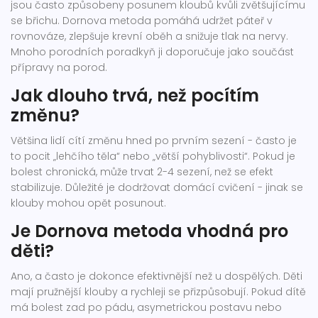
jsou často způsobeny posunem kloubů kvůli zvětšujícímu
se břichu. Dornova metoda pomáhá udržet páteř v
rovnováze, zlepšuje krevní oběh a snižuje tlak na nervy.
Mnoho porodních poradkyň ji doporučuje jako součást
přípravy na porod.
Jak dlouho trvá, než pocítím
změnu?
Většina lidí cítí změnu hned po prvním sezení - často je
to pocit „lehčího těla“ nebo „větší pohyblivosti“. Pokud je
bolest chronická, může trvat 2-4 sezení, než se efekt
stabilizuje. Důležité je dodržovat domácí cvičení - jinak se
klouby mohou opět posunout.
Je Dornova metoda vhodná pro
děti?
Ano, a často je dokonce efektivnější než u dospělých. Děti
mají pružnější klouby a rychleji se přizpůsobují. Pokud dítě
má bolest zad po pádu, asymetrickou postavu nebo