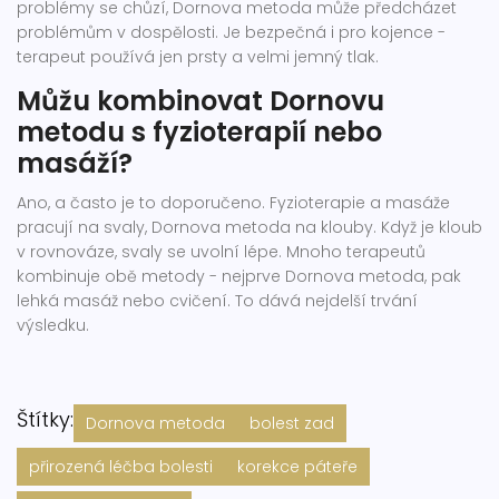
problémy se chůzí, Dornova metoda může předcházet
problémům v dospělosti. Je bezpečná i pro kojence -
terapeut používá jen prsty a velmi jemný tlak.
Můžu kombinovat Dornovu
metodu s fyzioterapií nebo
masáží?
Ano, a často je to doporučeno. Fyzioterapie a masáže
pracují na svaly, Dornova metoda na klouby. Když je kloub
v rovnováze, svaly se uvolní lépe. Mnoho terapeutů
kombinuje obě metody - nejprve Dornova metoda, pak
lehká masáž nebo cvičení. To dává nejdelší trvání
výsledku.
Štítky:
Dornova metoda
bolest zad
přirozená léčba bolesti
korekce páteře