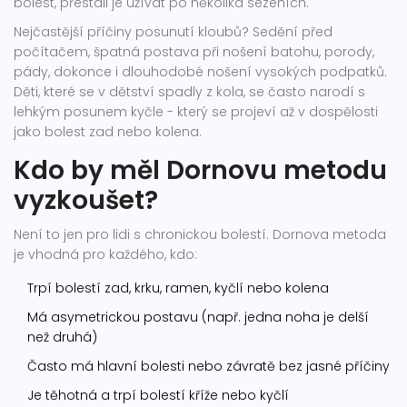
bolest, přestali je užívat po několika sezeních.
Nejčastější příčiny posunutí kloubů? Sedění před
počítačem, špatná postava při nošení batohu, porody,
pády, dokonce i dlouhodobé nošení vysokých podpatků.
Děti, které se v dětství spadly z kola, se často narodí s
lehkým posunem kyčle - který se projeví až v dospělosti
jako bolest zad nebo kolena.
Kdo by měl Dornovu metodu
vyzkoušet?
Není to jen pro lidi s chronickou bolestí. Dornova metoda
je vhodná pro každého, kdo:
Trpí bolestí zad, krku, ramen, kyčlí nebo kolena
Má asymetrickou postavu (např. jedna noha je delší
než druhá)
Často má hlavní bolesti nebo závratě bez jasné příčiny
Je těhotná a trpí bolestí kříže nebo kyčlí