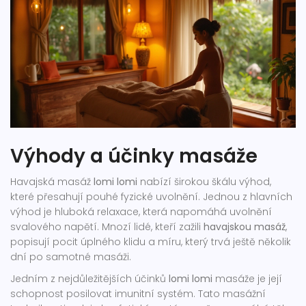
Výhody a účinky masáže
Havajská masáž
lomi lomi
nabízí širokou škálu výhod,
které přesahují pouhé fyzické uvolnění. Jednou z hlavních
výhod je hluboká relaxace, která napomáhá uvolnění
svalového napětí. Mnozí lidé, kteří zažili
havajskou masáž
,
popisují pocit úplného klidu a míru, který trvá ještě několik
dní po samotné masáži.
Jedním z nejdůležitějších účinků
lomi lomi
masáže je její
schopnost posilovat imunitní systém. Tato masážní