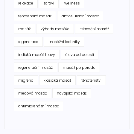
relaxace
zdraví
wellness
těhotenská masáž
anticelulitidní masáž
masáž
výhody masáže
relaxační masáž
regenerace
masážní techniky
indická masáž hlavy
úleva od bolesti
regenerační masáž
masáž po porodu
migréna
klasická masáž
těhotenství
medová masáž
havajská masáž
antimigrenózní masáž