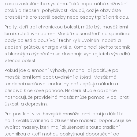
kardiovaskulárního systému. Také napomáhá snižování
otoků a zlepšení pohyblivosti kloubů, což je obzvláště
prospěšné pro starší osoby nebo osoby trpící artritidou.
Pro ty, kteří trpí chronickou bolestí, může být masáž
lomi
lomi
skutečným darem. Maséři se soustředí na specifické
body bolesti a používají techniky k uvolnění napětí a
zlepšení průtoku energie v těle. Kombinací těchto technik
s hlubokým dýcháním se dosahuje vynikajících výsledků
v léčbě bolesti.
Pokud jde o emoční výhody, mnoho lidí pociťuje po
masáži
lomi lomi
pocit uvolnění a štěstí. Masáž má
tendenci uvolňovat endorfiny, což zlepšuje náladu a
přispívá k celkové pohodě. Některé studie dokonce
naznačují, že pravidelná masáž může pomoci v boji proti
úzkosti a depresím.
Pro posílení vlivu
havajské masáže
lomi lomi je důležité
najít kvalifikovaného a zkušeného maséra. Doporučuje se
vybírat maséry, kteří mají zkušenosti s touto tradiční
technikou a kteří mohou poskytnout doporučení od