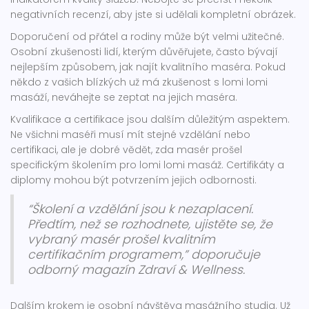
negativních recenzí, aby jste si udělali kompletní obrázek.
Doporučení od přátel a rodiny může být velmi užitečné.
Osobní zkušenosti lidí, kterým důvěřujete, často bývají
nejlepším způsobem, jak najít kvalitního maséra. Pokud
někdo z vašich blízkých už má zkušenost s lomi lomi
masáží, neváhejte se zeptat na jejich maséra.
Kvalifikace a certifikace jsou dalším důležitým aspektem.
Ne všichni maséři musí mít stejné vzdělání nebo
certifikaci, ale je dobré vědět, zda masér prošel
specifickým školením pro lomi lomi masáž. Certifikáty a
diplomy mohou být potvrzením jejich odbornosti.
“Školení a vzdělání jsou k nezaplacení.
Předtím, než se rozhodnete, ujistěte se, že
vybraný masér prošel kvalitním
certifikačním programem,” doporučuje
odborný magazín Zdraví & Wellness.
Dalším krokem je osobní návštěva masážního studia. Už