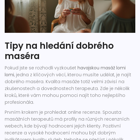
Tipy na hledání dobrého
maséra
Pokud jste se rozhodli vyzkoušet
havajskou masáž lomi
lomi
, jedna z klíčových věcí, kterou musíte udělat, je najít
dobrého maséra. Kvalita masáže totiž velmi závisí na
zkušenostech a dovednostech terapeuta. Zde je několik
kroků, které vám mohou pomoci najít toho nejlepšího
profesionála.
Prvním krokem je prohledat online recenze. Spousta
masážních terapeutů má profily na různých recenzních
webech, kde bývají hodnoceni jejich klienty. Pozitivní
recenze a vysoké hodnocení mohou být dobrým
indikátorem kvality služeb. Nebojte se přečíst i několik