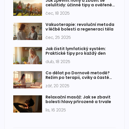
Jak zpevnit nohy a zbavit se
celulitidy: účinné tipy a ověřené
metody
čec, 18 2025
Vakuoterapie: revoluční metoda
v léčbě bolesti a regeneraci těla
čec, 25 2025
Jak čistit lymfatický systém:
Praktické tipy pro každý den
dub, 18 2025
Co dělat po Dornově metodě?
Režim po terapii, cviky a časté
chyby
zář, 20 2025
Relaxační masáž: Jak se zbavit
bolesti hlavy přirozeně a trvale
lis, 16 2025