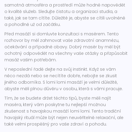
samotná atmosféra a prostředí může hodně napovědět
o kvalitě služeb. Sledujte čistotu a organizaci studia, a
také, jak se tam cítíte. Důležité je, abyste se cítili uvolněně
a pohodlně už od začátku.
Před masáží si domluvte konzultaci s masérem. Tento
rozhovor by měl zahrnovat vaše zdravotní anamnézu,
očekávání a případné obavy. Dobrý masér by měl být
ochotný odpovědět na všechny vaše otázky a přizpůsobit
masáž vašim potřebám.
V neposlední řadě dejte na svůj instinkt. Když se vám
něco nezdá nebo se necítíte dobře, nebojte se zkusit
jiného odborníka. S lomi lomi masáží je velmi důležité,
abyste měli plnou důvěru v osobu, která s vámi pracuje.
Tím, že se budete držet těchto tipů, byste měli najít
maséra, který vám poskytne tu nejlepší možnou
zkušenost s havajskou masáží lomi lomi. Tento tradiční
havajský rituál může být nejen neuvěřitelně relaxační, ale
také velmi prospěšný pro vaše zdraví a pohodu.