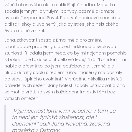
vůně kokosového oleje a uklidňující hudba. Masérka
začala jemnými plynulými pohyby, což mě okamžitě
uvolnilo,“ vzpomíná Pavel. Po první hodinové seanci se
cítil tak lehký a uvolněný, jako by stres jeho hektického
života úplně zmizel.
Jana, zdravotní sestra z Brna, měla pro změnu
dlouhodobé problémy s bolestmi kloubů a svalovou
ztuhlostí. "Hledala jsem něco, co by mi nejenom pomohlo
s bolestí, ale také se cítit celkově lépe,“ říká. “Lomi lomi mi
nabídla přesně to, co jsem potřebovala. Jemné, ale
hluboké tahy spolu s teplem rukou masérky mě dostaly
do stavu úplného uvolnění." V průběhu několika měsíců
pravidelných sezení Jany bolesti začaly ustupovat a ona
se mohla vrátit ke svým každodenním aktivitám bez
větších omezení.
„Výjimečnost lomi lomi spočívá v tom, že
to není jen fyzická zkušenost, ale i
duchovní,“ sdílí Jana Novotná, zkušená
masérka z Ostravy.