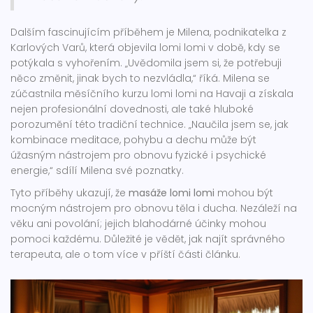
Dalším fascinujícím příběhem je Milena, podnikatelka z
Karlových Varů, která objevila lomi lomi v době, kdy se
potýkala s vyhořením. „Uvědomila jsem si, že potřebuji
něco změnit, jinak bych to nezvládla,“ říká. Milena se
zúčastnila měsíčního kurzu lomi lomi na Havaji a získala
nejen profesionální dovednosti, ale také hluboké
porozumění této tradiční technice. „Naučila jsem se, jak
kombinace meditace, pohybu a dechu může být
úžasným nástrojem pro obnovu fyzické i psychické
energie,“ sdílí Milena své poznatky.
Tyto příběhy ukazují, že
masáže lomi lomi
mohou být
mocným nástrojem pro obnovu těla i ducha. Nezáleží na
věku ani povolání; jejich blahodárné účinky mohou
pomoci každému. Důležité je vědět, jak najít správného
terapeuta, ale o tom více v příští části článku.