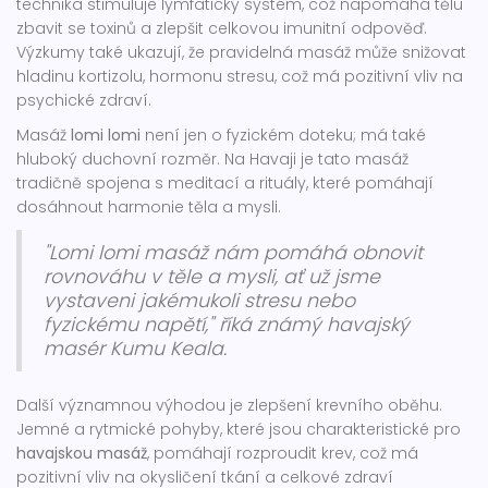
technika stimuluje lymfatický systém, což napomáhá tělu
zbavit se toxinů a zlepšit celkovou imunitní odpověď.
Výzkumy také ukazují, že pravidelná masáž může snižovat
hladinu kortizolu, hormonu stresu, což má pozitivní vliv na
psychické zdraví.
Masáž
lomi lomi
není jen o fyzickém doteku; má také
hluboký duchovní rozměr. Na Havaji je tato masáž
tradičně spojena s meditací a rituály, které pomáhají
dosáhnout harmonie těla a mysli.
"Lomi lomi masáž nám pomáhá obnovit
rovnováhu v těle a mysli, ať už jsme
vystaveni jakémukoli stresu nebo
fyzickému napětí," říká známý havajský
masér Kumu Keala.
Další významnou výhodou je zlepšení krevního oběhu.
Jemné a rytmické pohyby, které jsou charakteristické pro
havajskou masáž
, pomáhají rozproudit krev, což má
pozitivní vliv na okysličení tkání a celkové zdraví