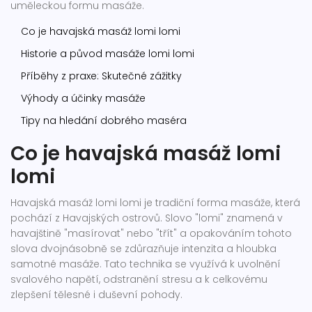
uměleckou formu masáže.
Co je havajská masáž lomi lomi
Historie a původ masáže lomi lomi
Příběhy z praxe: Skutečné zážitky
Výhody a účinky masáže
Tipy na hledání dobrého maséra
Co je havajská masáž lomi
lomi
Havajská masáž lomi lomi je tradiční forma masáže, která
pochází z Havajských ostrovů. Slovo "lomi" znamená v
havajštině "masírovat" nebo "třít" a opakováním tohoto
slova dvojnásobně se zdůrazňuje intenzita a hloubka
samotné masáže. Tato technika se využívá k uvolnění
svalového napětí, odstranění stresu a k celkovému
zlepšení tělesné i duševní pohody.