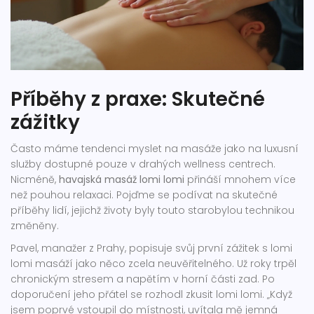
Příběhy z praxe: Skutečné
zážitky
Často máme tendenci myslet na masáže jako na luxusní
služby dostupné pouze v drahých wellness centrech.
Nicméně,
havajská masáž lomi lomi
přináší mnohem více
než pouhou relaxaci. Pojďme se podívat na skutečné
příběhy lidí, jejichž životy byly touto starobylou technikou
změněny.
Pavel, manažer z Prahy, popisuje svůj první zážitek s lomi
lomi masáží jako něco zcela neuvěřitelného. Už roky trpěl
chronickým stresem a napětím v horní části zad. Po
doporučení jeho přátel se rozhodl zkusit lomi lomi. „Když
jsem poprvé vstoupil do místnosti, uvítala mě jemná