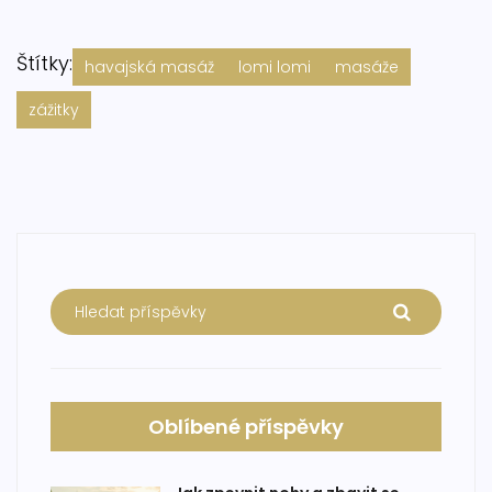
Štítky:
havajská masáž
lomi lomi
masáže
zážitky
Oblíbené příspěvky