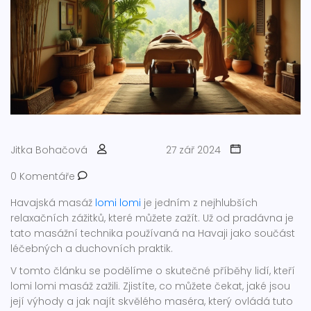
Jitka Bohačová
27 zář 2024
0 Komentáře
Havajská masáž
lomi lomi
je jedním z nejhlubších
relaxačních zážitků, které můžete zažít. Už od pradávna je
tato masážní technika používaná na Havaji jako součást
léčebných a duchovních praktik.
V tomto článku se podělíme o skutečné příběhy lidí, kteří
lomi lomi masáž zažili. Zjistíte, co můžete čekat, jaké jsou
její výhody a jak najít skvělého maséra, který ovládá tuto