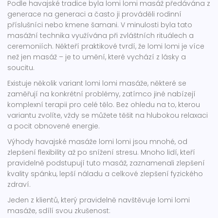
Podle havajské tradice byla lomi lomi masáž předávána z
generace na generaci a často ji prováděli rodinní
příslušníci nebo kmene šamani. V minulosti byla tato
masážní technika využívána při zvláštních rituálech a
ceremoniích. Někteří praktikové tvrdí, že lomi lomi je více
než jen masáž – je to umění, které vychází z lásky a
soucitu.
Existuje několik variant lomi lomi masáže, některé se
zaměřují na konkrétní problémy, zatímco jiné nabízejí
komplexní terapii pro celé tělo. Bez ohledu na to, kterou
variantu zvolíte, vždy se můžete těšit na hlubokou relaxaci
a pocit obnovené energie.
Výhody havajské masáže lomi lomi jsou mnohé, od
zlepšení flexibility až po snížení stresu. Mnoho lidí, kteří
pravidelně podstupují tuto masáž, zaznamenali zlepšení
kvality spánku, lepší náladu a celkové zlepšení fyzického
zdraví.
Jeden z klientů, který pravidelně navštěvuje lomi lomi
masáže, sdílí svou zkušenost: