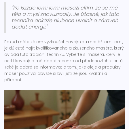
"Po každé lomi lomi masáži cítím, že se mé
tělo a mysl znovuzrodily. Je úžasné, jak tato
technika dokáže hluboce uvolnit a zároveň
dodat energii."
Pokud máte zájem vyzkoušet havajskou masáž lomi lomi,
je důležité najít kvalifikovaného a zkušeného maséra, který
ovládá tuto tradiční techniku. Vyberte si maséra, který je
certifikovaný a má dobré recenze od předchozích klientů.
Také je dobré se informovat o tom, jaké oleje a produkty
masér používá, abyste si byli jisti, že jsou kvalitní a
přírodní.