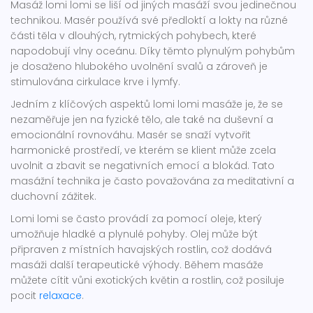
Masáž lomi lomi se liší od jiných masáží svou jedinečnou
technikou. Masér používá své předloktí a lokty na různé
části těla v dlouhých, rytmických pohybech, které
napodobují vlny oceánu. Díky těmto plynulým pohybům
je dosaženo hlubokého uvolnění svalů a zároveň je
stimulována cirkulace krve i lymfy.
Jedním z klíčových aspektů lomi lomi masáže je, že se
nezaměřuje jen na fyzické tělo, ale také na duševní a
emocionální rovnováhu. Masér se snaží vytvořit
harmonické prostředí, ve kterém se klient může zcela
uvolnit a zbavit se negativních emocí a blokád. Tato
masážní technika je často považována za meditativní a
duchovní zážitek.
Lomi lomi se často provádí za pomocí oleje, který
umožňuje hladké a plynulé pohyby. Olej může být
připraven z místních havajských rostlin, což dodává
masáži další terapeutické výhody. Během masáže
můžete cítit vůni exotických květin a rostlin, což posiluje
pocit
relaxace
.