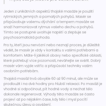
Jeden z unikátních aspektů thajské masáže je použití
rytmických, jemných a pomalých pohybů. Masér se
přizpůsobuje vašemu dýchání a tempem masáže se
snaží harmonizovat rytmus vašeho dechu a pohybů.
Tímto se postupně uvolňuje napětí a zlepšuje se
psychosomatická pohoda.
Pro ty, kteří jsou nervózní nebo neznají proces, je důležité
vědět, že masér je vždy v kontaktu s vašimi potřebami a
komfortem. Máte-li jakékoli obavy nebo specifické oblasti,
které potřebují více pozornosti, neváhejte se svěřit. Dobrý
masér vám vyjde vstříc a přizpůsobí techniky vašim
osobním potřebám.
Thajská masáž trvá obvykle 60 až 90 minut, ale může se
prodloužit i na dvě hodiny pro hlubší relaxaci. Po masáži je
vhodné si odpočinout, pít hodně vody a nechat tělo
dokonale regenerovat. Výhody této masáže se často
projeví až po nějakém čase, kdy tělo i mysl pocítí
skutečnou úlevu a osvěžení.