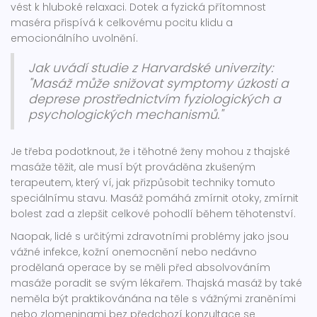
vést k hluboké relaxaci. Dotek a fyzická přítomnost
maséra přispívá k celkovému pocitu klidu a
emocionálního uvolnění.
Jak uvádí studie z Harvardské univerzity:
"Masáž může snižovat symptomy úzkosti a
deprese prostřednictvím fyziologických a
psychologických mechanismů."
Je třeba podotknout, že i těhotné ženy mohou z thajské
masáže těžit, ale musí být prováděna zkušeným
terapeutem, který ví, jak přizpůsobit techniky tomuto
speciálnímu stavu. Masáž pomáhá zmírnit otoky, zmírnit
bolest zad a zlepšit celkové pohodlí během těhotenství.
Naopak, lidé s určitými zdravotními problémy jako jsou
vážné infekce, kožní onemocnění nebo nedávno
prodělaná operace by se měli před absolvováním
masáže poradit se svým lékařem. Thajská masáž by také
neměla být praktikovánána na těle s vážnými zraněními
nebo zlomeninami bez předchozí konzultace se