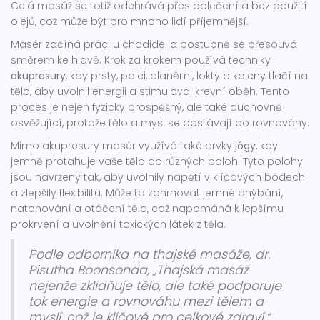
Celá masáž se totiž odehrává přes oblečení a bez použití
olejů, což může být pro mnoho lidí příjemnější.
Masér začíná práci u chodidel a postupně se přesouvá
směrem ke hlavě. Krok za krokem používá techniky
akupresury
, kdy prsty, palci, dlaněmi, lokty a koleny tlačí na
tělo, aby uvolnil energii a stimuloval krevní oběh. Tento
proces je nejen fyzicky prospěšný, ale také duchovně
osvěžující, protože tělo a mysl se dostávají do rovnováhy.
Mimo akupresury masér využívá také prvky
jógy
, kdy
jemně protahuje vaše tělo do různých poloh. Tyto polohy
jsou navrženy tak, aby uvolnily napětí v klíčových bodech
a zlepšily flexibilitu. Může to zahrnovat jemné ohýbání,
natahování a otáčení těla, což napomáhá k lepšímu
prokrvení a uvolnění toxických látek z těla.
Podle odborníka na thajské masáže, dr.
Pisutha Boonsonda, „Thajská masáž
nejenže zklidňuje tělo, ale také podporuje
tok energie a rovnováhu mezi tělem a
myslí, což je klíčové pro celkové zdraví.“