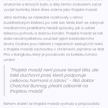
anatomie a léčivých bylin, a díky těmto znalostem začal
vyvíjet techniky, které dnes známe jako thajská masáž.
Jeho techniky se následně rozšiřovaly v rámci
buddhistických klášterů po celé Asii. Mniši, kteří se zabývali
meditačními praktikami, hledali způsoby, jak si udržet
tělesnou pohodu a dobrou kondici. Thajská masáž se tak
stala neodmyslitelnou součástí jejich každodenního
života. Dodnes jsou některé z nejstarších existujících textů
o thajské masáži zachovány v chrámech, zejména ve Wat
Pho v Bangkoku, který je považován za kolébku tohoto
umění.
"Thajská masáž není pouze terapií těla, ale
také duchovní praxí, která podporuje
celkovou harmonii a zdraví." - říká doktor
Chatchai Bunnag, přední odborník na
thajskou masáž
Během staletí se thajská masáž vyvinula a přizpůsobila