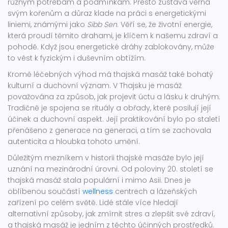
různým potřebám a podmínkám. Přesto zůstává věrná
svým kořenům a důraz klade na práci s energetickými
liniemi, známými jako
Sibb Sen
. Věří se, že životní energie,
která proudí těmito drahami, je klíčem k našemu zdraví a
pohodě. Když jsou energetické dráhy zablokovány, může
to vést k fyzickým i duševním obtížím.
Kromě léčebných výhod má thajská masáž také bohatý
kulturní a duchovní význam. V Thajsku je masáž
považována za způsob, jak projevit úctu a lásku k druhým.
Tradičně je spojena se rituály a obřady, které posilují její
účinek a duchovní aspekt. Její praktikování bylo po staletí
přenášeno z generace na generaci, a tím se zachovala
autenticita a hloubka tohoto umění.
Důležitým mezníkem v historii thajské masáže bylo její
uznání na mezinárodní úrovni. Od poloviny 20. století se
thajská masáž stala populární i mimo Asii. Dnes je
oblíbenou součástí
wellness
centrech a lázeňských
zařízení po celém světě. Lidé stále více hledají
alternativní způsoby, jak zmírnit stres a zlepšit své zdraví,
a thajská masáž je jedním z těchto účinných prostředků.