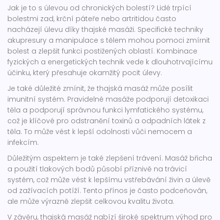
Jak je to s úlevou od chronických bolestí? Lidé trpící
bolestmi zad, krční páteře nebo artritidou často
nacházejí úlevu díky thajské masáži. Specifické techniky
akupresury a manipulace s tělem mohou pomoci zmírnit
bolest a zlepšit funkci postižených oblastí. Kombinace
fyzických a energetických technik vede k dlouhotrvajícímu
účinku, který přesahuje okamžitý pocit úlevy.
Je také důležité zmínit, že thajská masáž může posílit
imunitní systém. Pravidelné masáže podporují detoxikaci
těla a podporují správnou funkci lymfatického systému,
což je klíčové pro odstranění toxinů a odpadních látek z
těla. To může vést k lepší odolnosti vůči nemocem a
infekcím.
Důležitým aspektem je také zlepšení trávení. Masáž břicha
a použití tlakových bodů působí příznivě na trávicí
systém, což může vést k lepšímu vstřebávání živin a úlevě
od zažívacích potíží. Tento přínos je často podceňován,
ale může výrazně zlepšit celkovou kvalitu života.
V závěru, thajská masáž nabízí široké spektrum výhod pro