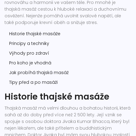
rovnováhu a harmonii ve vašem těle. Pro mnohé je
thajská masáž cestou k hluboké relaxaci a duchovnímu
osvěžení. Nejenže pomáhá uvolnit svalové napětí, ale
také podporuje krevní oběh a snižuje stres.
Historie thajské masáže
Principy a techniky
Výhody pro zdraví
Pro koho je vhodná
Jak probíhá thajská masáž
Tipy před a po masáži
Historie thajské masáže
Thajská masáž má velmi dlouhou a bohatou historii, která
sahá až do doby před více než 2 500 lety. Její vznik se
spojuje s osobou doktora Jivaka Kumar Bhacca, který byl
nejen lékařem, ale také přítelem a buddhistickým
mnichem. Doktor Jivaka byl znám svou hlubokou znalostí