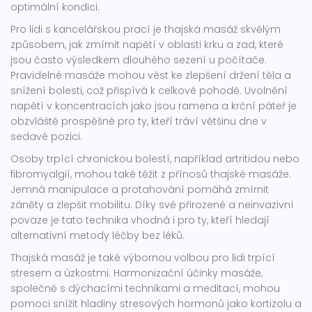
optimální kondici.
Pro lidi s kancelářskou prací je thajská masáž skvělým
způsobem, jak zmírnit napětí v oblasti krku a zad, které
jsou často výsledkem dlouhého sezení u počítače.
Pravidelné masáže mohou vést ke zlepšení držení těla a
snížení bolesti, což přispívá k celkové pohodě. Uvolnění
napětí v koncentracích jako jsou ramena a krční páteř je
obzvláště prospěšné pro ty, kteří tráví většinu dne v
sedavé pozici.
Osoby trpící chronickou bolestí, například artritidou nebo
fibromyalgií, mohou také těžit z přínosů thajské masáže.
Jemná manipulace a protahování pomáhá zmírnit
záněty a zlepšit mobilitu. Díky své přirozené a neinvazivní
povaze je tato technika vhodná i pro ty, kteří hledají
alternativní metody léčby bez léků.
Thajská masáž je také výbornou volbou pro lidi trpící
stresem a úzkostmi. Harmonizační účinky masáže,
společně s dýchacími technikami a meditací, mohou
pomoci snížit hladiny stresových hormonů jako kortizolu a