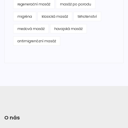
regenerační masáž
masáž po porodu
migréna
klasická masáž
těhotenství
medová masáž
havajská masáž
antimigrenózní masáž
O nás