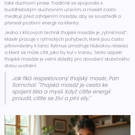
také duchovní praxe. Tradičně se spojovala s
buddhistickým duchovním učením, a maséři často
meditují před zahájením masáže, aby se soustředili a
přenesli pozitivní energii na klienta.
Jedna z klíčových technik thajské masáže je „rytmičnost“.
Masér pracuje v rytmických pohybech, které jsou často
přirovnávány k tanci. Rytmus umožňuje hlubokou relaxaci
a klient se může cítit, jako by byl v transu. Tento aspekt
thajské masáže je velmi důležitý pro dosažení skutečného
stavu uvolnění.
Jak říká respektovaný thajský masér, Pan
Somchai: "Thajská masáž je cesta ke
spojení těla a mysli. Když cítíte energii
proudit, cítíte se živi a plni síly."