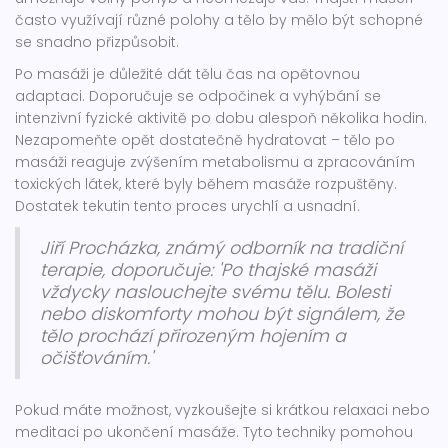
často využívají různé polohy a tělo by mělo být schopné
se snadno přizpůsobit.
Po masáži je důležité dát tělu čas na opětovnou
adaptaci. Doporučuje se odpočinek a vyhýbání se
intenzivní fyzické aktivitě po dobu alespoň několika hodin.
Nezapomeňte opět dostatečně hydratovat – tělo po
masáži reaguje zvýšením metabolismu a zpracováním
toxických látek, které byly během masáže rozpuštěny.
Dostatek tekutin tento proces urychlí a usnadní.
Jiří Procházka, známý odborník na tradiční
terapie, doporučuje: 'Po thajské masáži
vždycky naslouchejte svému tělu. Bolesti
nebo diskomforty mohou být signálem, že
tělo prochází přirozeným hojením a
očišťováním.'
Pokud máte možnost, vyzkoušejte si krátkou relaxaci nebo
meditaci po ukončení masáže. Tyto techniky pomohou