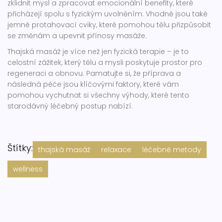
zklidnit mysl a zpracovat emocionální benefity, které
přicházejí spolu s fyzickým uvolněním. Vhodné jsou také
jemné protahovací cviky, které pomohou tělu přizpůsobit
se změnám a upevnit přínosy masáže.
Thajská masáž je více než jen fyzická terapie – je to
celostní zážitek, který tělu a mysli poskytuje prostor pro
regeneraci a obnovu. Pamatujte si, že příprava a
následná péče jsou klíčovými faktory, které vám
pomohou vychutnat si všechny výhody, které tento
starodávný léčebný postup nabízí.
Štítky:
thajská masáž
relaxace
léčebné metody
wellness