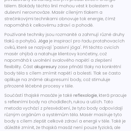
tělem. Blokády těchto linií mohou vést k bolestem a
duševní nerovnováze. Masér cíleným tlakem a
strečinkovými technikami obnovuje tok energie, čímž
napomáhá k celkovému zdraví a pohodě.
Používané techniky jsou rozmanité a zahrnují různé druhy
tlaků a pohybů.
Jóga
je inspirací pro řadu protahovacích
cviků, které se nazývají 'pasivní jóga'. Při těchto cvicích
masér ohýbá a natahuje klientovy končetiny, což
napomáhá k uvolnění svalového napětí a zlepšení
flexibility. Část
akupresury
zase přináší tlaky na konkrétní
body těla s cílem zmírnit napětí a bolesti. Tlak se často
aplikuje na známé akupresurní body, což stimuluje
přirozené léčebné procesy v těle.
Součástí thajské masáže je také
reflexologie
, která pracuje
s reflexními body na chodidlech, rukou a uších. Tato
metoda vychází z přesvědčení, že tyto body odpovídají
různým orgánům a systémům těla. Masér masíruje tyto
body s cílem zlepšit celkové zdraví a energii v těle. Také je
důležité zmínit, že thajská masáž není pouze fyzická, ale