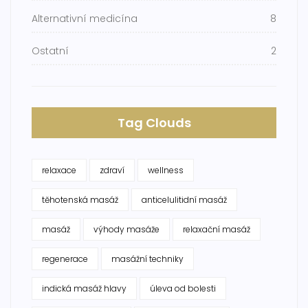
Alternativní medicína
8
Ostatní
2
Tag Clouds
relaxace
zdraví
wellness
těhotenská masáž
anticelulitidní masáž
masáž
výhody masáže
relaxační masáž
regenerace
masážní techniky
indická masáž hlavy
úleva od bolesti