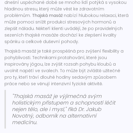
dnešní uspěchané době se mnoho lidí potýká s vysokou
hladinou stresu, který může vést ke zdravotním
problémům.
Thajská masáž
nabízí hlubokou relaxaci, která
může pomoci snížit produkci stresových hormonů a
zlepšit náladu. Někteří klienti uvádějí, že po pravidelných
sezeních thajské masáže dochází ke zlepšení kvality
spánku a celkové duševní pohody.
Thajská masáž je také prospěšná pro zvýšení flexibility a
pohyblivosti. Technikami protahování, které jsou
inspirovány jógou, lze zvýšit rozsah pohybu kloubů a
uvolnit napětí ve svalech. To může být zvláště užitečné
pro ty, kteří tráví dlouhé hodiny sedavým způsobem
práce nebo se věnují intenzivní fyzické aktivitě.
"Thajská masáž je výjimečná svým
holistickým přístupem a schopností léčit
nejen tělo, ale i mysl," říká Dr. Jakub
Novotný, odborník na alternativní
medicínu.