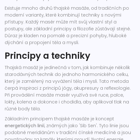
Existuje mnoho druhů thajské masáže, od tradičních po
moderní varianty, které kombinují techniky s novými
přístupy. Každý masér může mít svůj vlastní styl a
postupy, ale základní principy a filozofie zůstávají stejné.
Důraz je kladen na pomalé a precizní pohyby, hluboké
dýchání a propojení těla a mysli.
Principy a techniky
Thajská masáž je jedinečná v tom, jak kombinuje několik
starodávných technik do jednoho harmonického celku,
který je zaměřený na vyvážení těla i mysli. Tato metoda
čerpá inspiraci z principů jógy, akupresury a reflexologie.
Při provádění masáže masér využívá své ruce, palce,
lokty, kolena a dokonce i chodidla, aby aplikoval tlak na
různé body těla.
Základním principem thajské masáže je koncept
energetických linií
, známých jako 'Sib Sen'. Tyto linie jsou
podobné meridiánům v tradiční čínské medicíně a jsou
považovány za kanály, kterými proudí životní energie