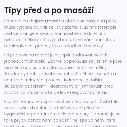
Tipy před a po masáži
Příprava na
thajskou masáž
a obdobně následná péče,
může výrazně ovlivnit celkový zážitek a účinnost terapie.
Jestliže plánujete svou první návštěvu, je důležité si
uvědomit několik klíčových bodů, které vám pomohou
maximalizovat přínosy této starodávné techniky.
Při přípravě na masáž je nejlepší dodržovat několik
jednoduchých kroků. Zaprvé, doporučuje se jíst lehké jídlo
nejméně hodinu před plánovaným termínem. Plný
žaludek by mohl způsobit nepohodlí během masáže a
narušovat relaxační proces. Hydratace je dalším
důležitým aspektem – dostatečný příjem tekutin před
masáží zajistí, že tělo bude lépe reagovat na terapii.
Rovněž je vhodné osprchovat se před masáží. Čisté tělo
nejen zvyšuje komfort, ale také výrazně přispívá k
hygienickým podmínkám celé procedury. Doporučuje se
také přijít v pohodlném oblečení, nejlépe volném, které
umožňuje volný pohyb a neomezuje vás. Thajští maséři