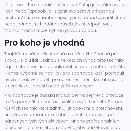
tělo i mysl. Tento tradiční léčebný přístup je ideální pro ty,
kteří hledají způsob, jak zlepšit své zdraví přirozenou
cestou. Ať už se snažíte zlepšit fyzickou kondici, snížit stres
nebo jednoduše hledáte způsob, jak si odpočinout,
thajská masáž může být tou pravou volbou.
Pro koho je vhodná
Thajská masáž je všestranná a může být přínosná pro
širokou škálu lidí. Jednou z největších výhod této techniky
je její schopnost individualizovat se podle potřeb každého
klienta. Výborně se hodí jak pro sportovce, kteří potřebují
uvolnit svalové napětí po náročném tréninku, tak i pro lidi
s chronickou bolestí nebo stálým stresem.
Pro sportovce je thajská masáž cenná zejména proto, že
může podpořit regeneraci svalů a zvýšit flexibilitu. Pomocí
různých technik, které zahrnují stlačování a protahování,
umožňuje efektivní krevní oběh a rychlé zotavení po
náročných fyzických aktivitách. Mnoho profesionálních
atletů se na tuto metodu spoléhá, aby udrželi své tělo v