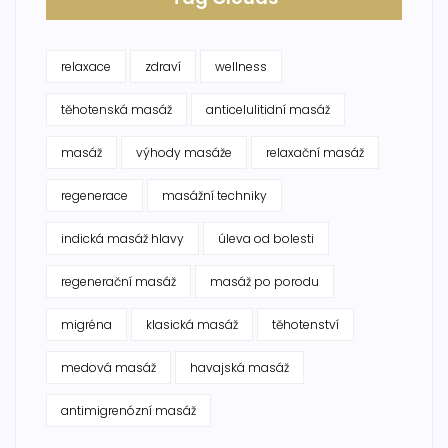
relaxace
zdraví
wellness
těhotenská masáž
anticelulitidní masáž
masáž
výhody masáže
relaxační masáž
regenerace
masážní techniky
indická masáž hlavy
úleva od bolesti
regenerační masáž
masáž po porodu
migréna
klasická masáž
těhotenství
medová masáž
havajská masáž
antimigrenózní masáž