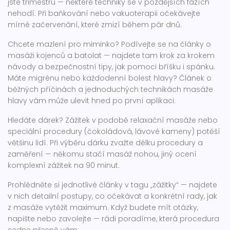
jste trimestru — některé techniky se v pozdějších fázích
nehodí. Při baňkování nebo vakuoterapii očekávejte
mírné začervenání, které zmizí během pár dnů.
Chcete mazlení pro miminko? Podívejte se na články o
masáži kojenců a batolat — najdete tam krok za krokem
návody a bezpečnostní tipy, jak pomoci bříšku i spánku.
Máte migrénu nebo každodenní bolest hlavy? Článek o
běžných příčinách a jednoduchých technikách masáže
hlavy vám může ulevit hned po první aplikaci.
Hledáte dárek? Zážitek v podobě relaxační masáže nebo
speciální procedury (čokoládová, lávové kameny) potěší
většinu lidí. Při výběru dárku zvažte délku procedury a
zaměření — někomu stačí masáž nohou, jiný ocení
komplexní zážitek na 90 minut.
Prohlédněte si jednotlivé články v tagu „zážitky“ — najdete
v nich detailní postupy, co očekávat a konkrétní rady, jak
z masáže vytěžit maximum. Když budete mít otázky,
napište nebo zavolejte — rádi poradíme, která procedura