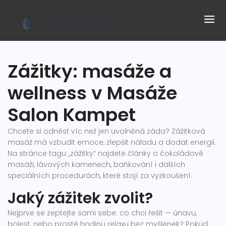
Zážitky: masáže a
wellness v Masáže
Salon Kampet
Chcete si odnést víc než jen uvolněná záda? Zážitková
masáž má vzbudit emoce, zlepšit náladu a dodat energii.
Na stránce tagu „zážitky“ najdete články o čokoládové
masáži, lávových kamenech, baňkování i dalších
speciálních procedurách, které stojí za vyzkoušení.
Jaký zážitek zvolit?
Nejprve se zeptejte sami sebe: co chci řešit — únavu,
bolest, nebo prostě hodinu relaxu bez myšlenek? Pokud