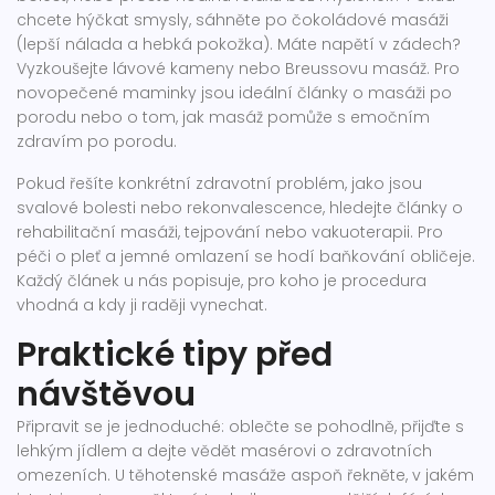
chcete hýčkat smysly, sáhněte po čokoládové masáži
(lepší nálada a hebká pokožka). Máte napětí v zádech?
Vyzkoušejte lávové kameny nebo Breussovu masáž. Pro
novopečené maminky jsou ideální články o masáži po
porodu nebo o tom, jak masáž pomůže s emočním
zdravím po porodu.
Pokud řešíte konkrétní zdravotní problém, jako jsou
svalové bolesti nebo rekonvalescence, hledejte články o
rehabilitační masáži, tejpování nebo vakuoterapii. Pro
péči o pleť a jemné omlazení se hodí baňkování obličeje.
Každý článek u nás popisuje, pro koho je procedura
vhodná a kdy ji raději vynechat.
Praktické tipy před
návštěvou
Připravit se je jednoduché: oblečte se pohodlně, přijďte s
lehkým jídlem a dejte vědět masérovi o zdravotních
omezeních. U těhotenské masáže aspoň řekněte, v jakém