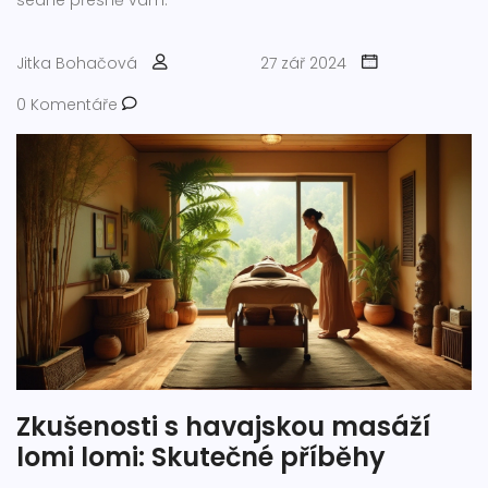
sedne přesně vám.
Jitka Bohačová
27 zář 2024
0 Komentáře
Zkušenosti s havajskou masáží
lomi lomi: Skutečné příběhy