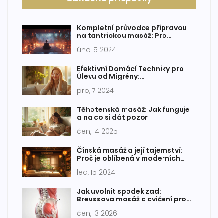
Kompletní průvodce přípravou
na tantrickou masáž: Pro
hluboké uvolnění a propojení
úno, 5 2024
Efektivní Domácí Techniky pro
Úlevu od Migrény:
Antimigrenózní Masáž
pro, 7 2024
Těhotenská masáž: Jak funguje
a na co si dát pozor
čen, 14 2025
Čínská masáž a její tajemství:
Proč je oblíbená v moderních
wellness centrech
led, 15 2024
Jak uvolnit spodek zad:
Breussova masáž a cvičení pro
úlevu
čen, 13 2026