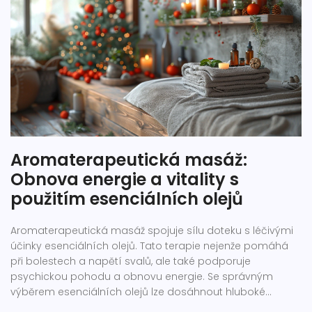
Aromaterapeutická masáž:
Obnova energie a vitality s
použitím esenciálních olejů
Aromaterapeutická masáž spojuje sílu doteku s léčivými
účinky esenciálních olejů. Tato terapie nejenže pomáhá
při bolestech a napětí svalů, ale také podporuje
psychickou pohodu a obnovu energie. Se správným
výběrem esenciálních olejů lze dosáhnout hluboké
relaxace a revitalizace těla a mysli. V tomto článku se