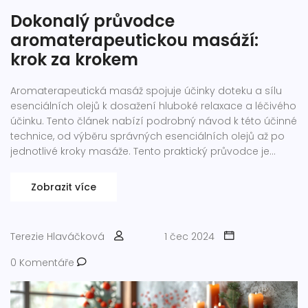
Dokonalý průvodce
aromaterapeutickou masáží:
krok za krokem
Aromaterapeutická masáž spojuje účinky doteku a sílu
esenciálních olejů k dosažení hluboké relaxace a léčivého
účinku. Tento článek nabízí podrobný návod k této účinné
technice, od výběru správných esenciálních olejů až po
jednotlivé kroky masáže. Tento praktický průvodce je
určen jak pro začátečníky, tak pro zkušené nadšence v
oblasti aromaterapie.
Zobrazit více
Terezie Hlaváčková
1 čec 2024
0 Komentáře