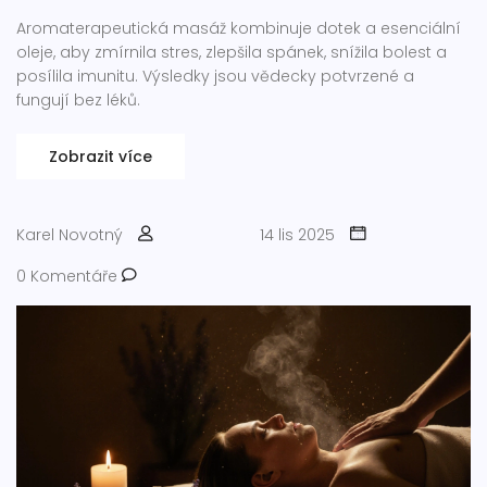
Aromaterapeutická masáž kombinuje dotek a esenciální
oleje, aby zmírnila stres, zlepšila spánek, snížila bolest a
posílila imunitu. Výsledky jsou vědecky potvrzené a
fungují bez léků.
Zobrazit více
Karel Novotný
14 lis 2025
0 Komentáře