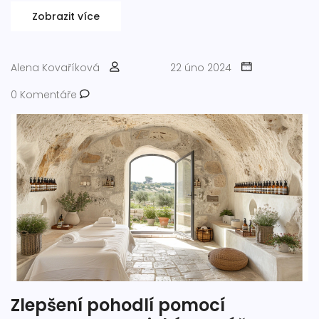
dozvíte základní informace o aromaterapeutické masáži,
Zobrazit více
zajímavá fakta a praktické tipy.
Alena Kovaříková
22 úno 2024
0 Komentáře
Zlepšení pohodlí pomocí