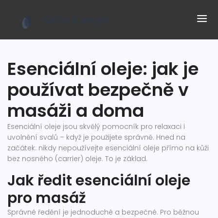
Esenciální oleje: jak je
používat bezpečně v
masáži a doma
Esenciální oleje jsou skvělý pomocník pro relaxaci i
uvolnění svalů – když je použijete správně. Hned na
začátek: nikdy nepoužívejte esenciální oleje přímo na kůži
bez nosného (carrier) oleje. To je základ.
Jak ředit esenciální oleje
pro masáž
Správné ředění je jednoduché a bezpečné. Pro běžnou