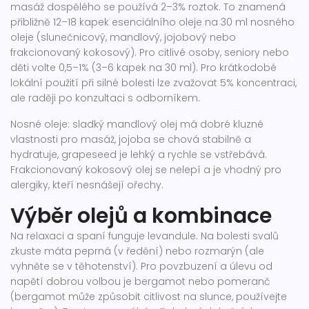
masáž dospělého se používá 2–3% roztok. To znamená
přibližně 12–18 kapek esenciálního oleje na 30 ml nosného
oleje (slunečnicový, mandlový, jojobový nebo
frakcionovaný kokosový). Pro citlivé osoby, seniory nebo
děti volte 0,5–1% (3–6 kapek na 30 ml). Pro krátkodobé
lokální použití při silné bolesti lze zvažovat 5% koncentraci,
ale raději po konzultaci s odborníkem.
Nosné oleje: sladký mandlový olej má dobré kluzné
vlastnosti pro masáž, jojoba se chová stabilně a
hydratuje, grapeseed je lehký a rychle se vstřebává.
Frakcionovaný kokosový olej se nelepí a je vhodný pro
alergiky, kteří nesnášejí ořechy.
Výběr olejů a kombinace
Na relaxaci a spaní funguje levandule. Na bolesti svalů
zkuste máta peprná (v ředění) nebo rozmarýn (ale
vyhněte se v těhotenství). Pro povzbuzení a úlevu od
napětí dobrou volbou je bergamot nebo pomeranč
(bergamot může způsobit citlivost na slunce, používejte