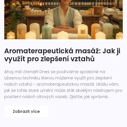
Aromaterapeutická masáž: Jak ji
využít pro zlepšení vztahů
Ahoj, milí čtenáři! Dnes se podíváme společně na
úžasnou techniku, kterou můžeme využít pro zlepšení
našich vztahů - aromaterapeutickou masáž. Ukážu vám,
jak se tohle staré umění může stát skvělým nástrojem pro
posílení našich citových vazeb. Zjistíte, jak správně
používat esenciální oleje a jaký význam má relaxace při
navazování hlubšího kontaktu se svými blízkými.
Zobrazit více
Ponořme se do světa vůní a doteků!