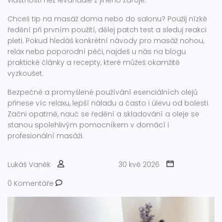
vlastnosti než levandule z jiného zdroje.
Chceš tip na masáž doma nebo do salonu? Použij nízké
ředění při prvním použití, dělej patch test a sleduj reakci
pleti. Pokud hledáš konkrétní návody pro masáž nohou,
relax nebo poporodní péči, najdeš u nás na blogu
praktické články a recepty, které můžeš okamžitě
vyzkoušet.
Bezpečné a promyšlené používání esenciálních olejů
přinese víc relaxu, lepší náladu a často i úlevu od bolesti.
Začni opatrně, nauč se ředění a skladování a oleje se
stanou spolehlivým pomocníkem v domácí i
profesionální masáži.
Lukáš Vaněk
30 kvě 2026
0 Komentáře