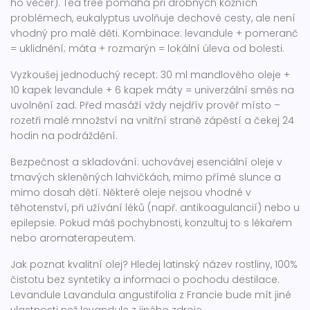
ho večer). Tea tree pomáhá při drobných kožních
problémech, eukalyptus uvolňuje dechové cesty, ale není
vhodný pro malé děti. Kombinace: levandule + pomeranč
= uklidnění; máta + rozmarýn = lokální úleva od bolesti.
Vyzkoušej jednoduchý recept: 30 ml mandlového oleje +
10 kapek levandule + 6 kapek máty = univerzální směs na
uvolnění zad. Před masáží vždy nejdřív prověř místo –
rozetři malé množství na vnitřní straně zápěstí a čekej 24
hodin na podráždění.
Bezpečnost a skladování: uchovávej esenciální oleje v
tmavých skleněných lahvičkách, mimo přímé slunce a
mimo dosah dětí. Některé oleje nejsou vhodné v
těhotenství, při užívání léků (např. antikoagulancií) nebo u
epilepsie. Pokud máš pochybnosti, konzultuj to s lékařem
nebo aromaterapeutem.
Jak poznat kvalitní olej? Hledej latinský název rostliny, 100%
čistotu bez syntetiky a informaci o pochodu destilace.
Levandule Lavandula angustifolia z Francie bude mít jiné