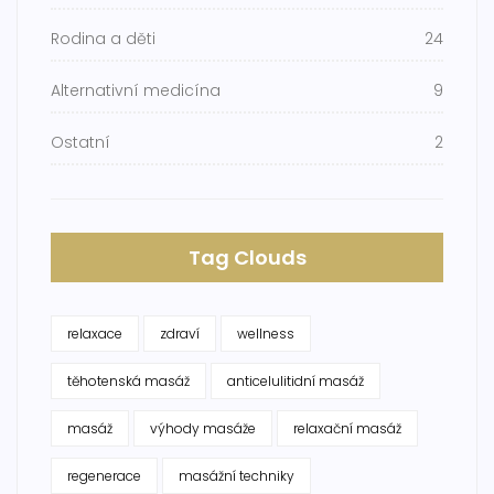
Rodina a děti
24
Alternativní medicína
9
Ostatní
2
Tag Clouds
relaxace
zdraví
wellness
těhotenská masáž
anticelulitidní masáž
masáž
výhody masáže
relaxační masáž
regenerace
masážní techniky