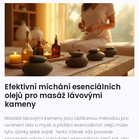
Efektivní míchání esenciálních
olejů pro masáž lávovými
kameny
Masáže lávovými kameny jsou oblíbenou metodou pro
uvolnění těla a mysli, a přidání esenciálních olejů může
tyto účinky ještě zvýšit. Tento článek vás provede
procesem výběru a míchání esenciálních olejů tak, aby