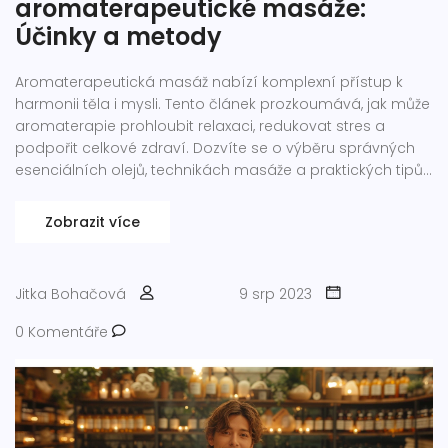
aromaterapeutické masáže:
Účinky a metody
Aromaterapeutická masáž nabízí komplexní přístup k
harmonii těla i mysli. Tento článek prozkoumává, jak může
aromaterapie prohloubit relaxaci, redukovat stres a
podpořit celkové zdraví. Dozvíte se o výběru správných
esenciálních olejů, technikách masáže a praktických tipů,
jak si aromaterapeutickou masáž můžete užívat v
pohodlí domova. Příběhy z vlastní zkušenosti a názory
Zobrazit více
odborníků vás provedou světem aromatických a léčivých
účinků této metody.
Jitka Bohačová
9 srp 2023
0 Komentáře