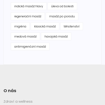
indická masáž hlavy
úleva od bolesti
regenerační masáž
masáž po porodu
migréna
klasická masáž
těhotenství
medová masáž
havajská masáž
antimigrenózní masáž
O nás
Zdraví a wellness