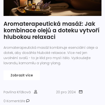
Aromaterapeutická masáž: Jak
kombinace olejů a doteku vytvoří
hlubokou relaxaci
Aromaterapeutická masáž kombinuje esenciální oleje a
dotek, aby dosáhla hluboké relaxace. Více než jen
uvolnění svalů - to je klid pro mysl i tělo. Vyzkoušejte
lavandu, kamomilu a ylang-ylang.
Zobrazit více
Pavlína Křížková
20 pro 2024
0 Komentáře