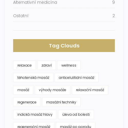
Alternativní medicína
9
Ostatní
2
Tag Clouds
relaxace
zdraví
wellness
těhotenská masáž
anticelulitidní masáž
masáž
výhody masáže
relaxační masáž
regenerace
masážní techniky
indická masáž hlavy
úleva od bolesti
regenerační masáž
masáž po porodu