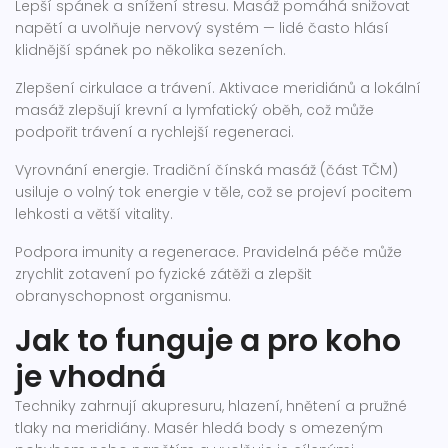
Lepší spánek a snížení stresu. Masáž pomáhá snižovat
napětí a uvolňuje nervový systém — lidé často hlásí
klidnější spánek po několika sezeních.
Zlepšení cirkulace a trávení. Aktivace meridiánů a lokální
masáž zlepšují krevní a lymfatický oběh, což může
podpořit trávení a rychlejší regeneraci.
Vyrovnání energie. Tradiční čínská masáž (část TČM)
usiluje o volný tok energie v těle, což se projeví pocitem
lehkosti a větší vitality.
Podpora imunity a regenerace. Pravidelná péče může
zrychlit zotavení po fyzické zátěži a zlepšit
obranyschopnost organismu.
Jak to funguje a pro koho
je vhodná
Techniky zahrnují akupresuru, hlazení, hnětení a pružné
tlaky na meridiány. Masér hledá body s omezeným