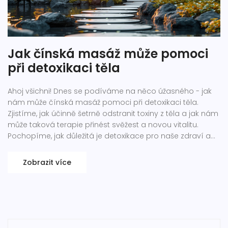
Jak čínská masáž může pomoci
při detoxikaci těla
Ahoj všichni! Dnes se podíváme na něco úžasného - jak
nám může čínská masáž pomoci při detoxikaci těla.
Zjistíme, jak účinně šetrně odstranit toxiny z těla a jak nám
může taková terapie přinést svěžest a novou vitalitu.
Pochopíme, jak důležitá je detoxikace pro naše zdraví a
proč je čínská masáž jednou z nejlepších cest, jak toho
dosáhnout. Tak pojďme se ponořit do tohoto
Zobrazit více
fascinujícího světa detoxikace těla pomocí čínské
masáže!