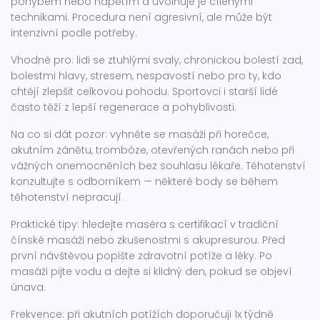
pohybem nebo napětím a uvolňuje je cílenými
technikami. Procedura není agresivní, ale může být
intenzivní podle potřeby.
Vhodné pro: lidi se ztuhlými svaly, chronickou bolestí zad,
bolestmi hlavy, stresem, nespavostí nebo pro ty, kdo
chtějí zlepšit celkovou pohodu. Sportovci i starší lidé
často těží z lepší regenerace a pohyblivosti.
Na co si dát pozor: vyhněte se masáži při horečce,
akutním zánětu, trombóze, otevřených ranách nebo při
vážných onemocněních bez souhlasu lékaře. Těhotenství
konzultujte s odborníkem — některé body se během
těhotenství nepracují.
Praktické tipy: hledejte maséra s certifikací v tradiční
čínské masáži nebo zkušenostmi s akupresurou. Před
první návštěvou popište zdravotní potíže a léky. Po
masáži pijte vodu a dejte si klidný den, pokud se objeví
únava.
Frekvence: při akutních potížích doporučuji 1x týdně