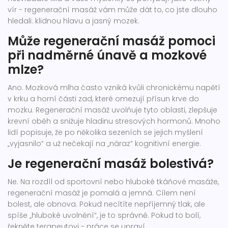
vír - regenerační masáž vám může dát to, co jste dlouho
hledali: klidnou hlavu a jasný mozek.
Může regenerační masáž pomoci
při nadměrné únavě a mozkové
mlze?
Ano. Mozková mlha často vzniká kvůli chronickému napětí
v krku a horní části zad, které omezují přísun krve do
mozku. Regenerační masáž uvolňuje tyto oblasti, zlepšuje
krevní oběh a snižuje hladinu stresových hormonů. Mnoho
lidí popisuje, že po několika sezeních se jejich myšlení
„vyjasnilo“ a už nečekají na „náraz“ kognitivní energie.
Je regenerační masáž bolestivá?
Ne. Na rozdíl od sportovní nebo hluboké tkáňové masáže,
regenerační masáž je pomalá a jemná. Cílem není
bolest, ale obnova. Pokud necítíte nepříjemný tlak, ale
spíše „hluboké uvolnění“, je to správně. Pokud to bolí,
řekněte terapeutovi - práce se upraví.