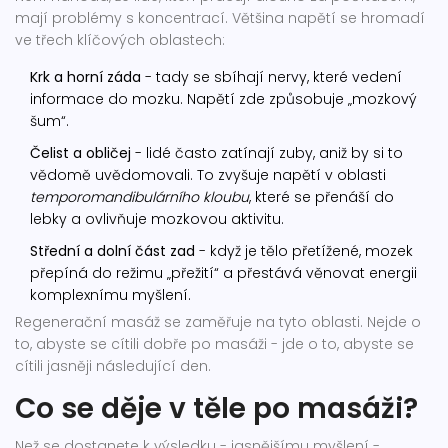
mají problémy s koncentrací. Většina napětí se hromadí
ve třech klíčových oblastech:
Krk a horní záda
- tady se sbíhají nervy, které vedení
informace do mozku. Napětí zde způsobuje „mozkový
šum“.
Čelist a obličej
- lidé často zatínají zuby, aniž by si to
vědomě uvědomovali. To zvyšuje napětí v oblasti
temporomandibulárního kloubu
, které se přenáší do
lebky a ovlivňuje mozkovou aktivitu.
Střední a dolní část zad
- když je tělo přetížené, mozek
přepíná do režimu „přežití“ a přestává věnovat energii
komplexnímu myšlení.
Regenerační masáž se zaměřuje na tyto oblasti. Nejde o
to, abyste se cítili dobře po masáži - jde o to, abyste se
cítili jasněji následující den.
Co se děje v těle po masáži?
Než se dostanete k výsledku - jasnějšímu myšlení -