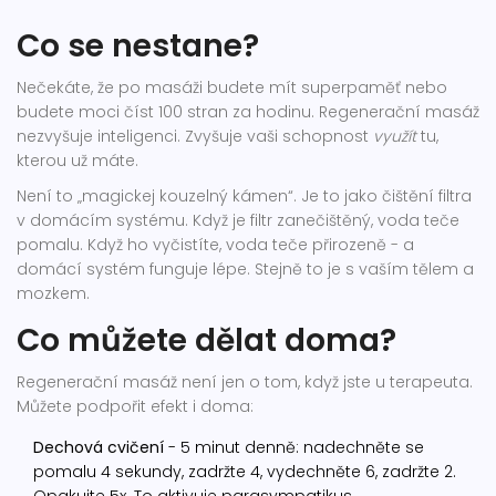
Co se nestane?
Nečekáte, že po masáži budete mít superpaměť nebo
budete moci číst 100 stran za hodinu. Regenerační masáž
nezvyšuje inteligenci. Zvyšuje vaši schopnost
využít
tu,
kterou už máte.
Není to „magickej kouzelný kámen“. Je to jako čištění filtra
v domácím systému. Když je filtr zanečištěný, voda teče
pomalu. Když ho vyčistíte, voda teče přirozeně - a
domácí systém funguje lépe. Stejně to je s vaším tělem a
mozkem.
Co můžete dělat doma?
Regenerační masáž není jen o tom, když jste u terapeuta.
Můžete podpořit efekt i doma:
Dechová cvičení
- 5 minut denně: nadechněte se
pomalu 4 sekundy, zadržte 4, vydechněte 6, zadržte 2.