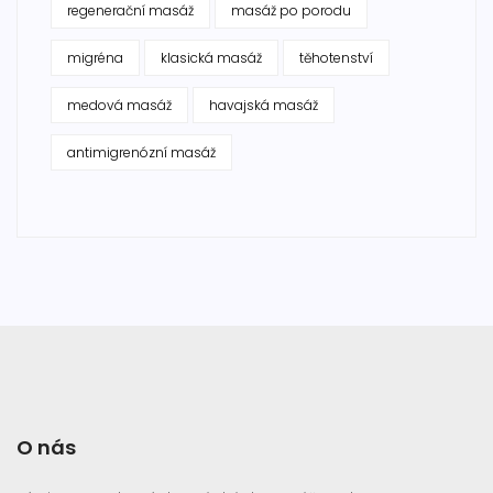
regenerační masáž
masáž po porodu
migréna
klasická masáž
těhotenství
medová masáž
havajská masáž
antimigrenózní masáž
O nás