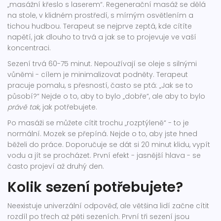
„masážní křeslo s laserem“. Regenerační masáž se dělá
na stole, v klidném prostředí, s mírným osvětlením a
tichou hudbou. Terapeut se nejprve zeptá, kde cítíte
napětí, jak dlouho to trvá a jak se to projevuje ve vaší
koncentraci.
Sezení trvá 60-75 minut. Nepoužívají se oleje s silnými
vůněmi - cílem je minimalizovat podněty. Terapeut
pracuje pomalu, s přesností, často se ptá: „Jak se to
působí?“ Nejde o to, aby to bylo „dobře“, ale aby to bylo
právě tak
, jak potřebujete.
Po masáži se můžete cítit trochu „rozptýleně“ - to je
normální. Mozek se přepíná. Nejde o to, aby jste hned
běželi do práce. Doporučuje se dát si 20 minut klidu, vypít
vodu a jít se procházet. První efekt - jasnější hlava - se
často projeví až druhý den.
Kolik sezení potřebujete?
Neexistuje univerzální odpověď, ale většina lidí začne cítit
rozdíl po třech až pěti sezeních. První tři sezení jsou