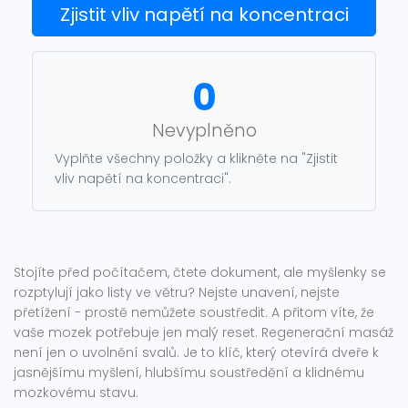
Zjistit vliv napětí na koncentraci
0
Nevyplněno
Vyplňte všechny položky a klikněte na "Zjistit
vliv napětí na koncentraci".
Stojíte před počítačem, čtete dokument, ale myšlenky se
rozptylují jako listy ve větru? Nejste unavení, nejste
přetížení - prostě nemůžete soustředit. A přitom víte, že
vaše mozek potřebuje jen malý reset. Regenerační masáž
není jen o uvolnění svalů. Je to klíč, který otevírá dveře k
jasnějšímu myšlení, hlubšímu soustředění a klidnému
mozkovému stavu.