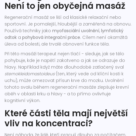
Není to jen obyčejná masáž
Regenerační masáž se liší od klasické relaxační nebo
sportovní. Je pomalejší, hloubější a zaměřená na obnovu.
Používá techniky jako
myofasciální uvolnění
,
lymfatický
odtok
a
pohybová integrační práce
. Cílem není okamžitá
úleva od bolesti, ale trvalé obnovení funkce těla.
Při této masáži terapeut nejen tlačí - sleduje, jak se tělo
pohybuje, kde je napětí zakotveno a jak se odrazuje do
hlavy. Například když máte dlouhodobě zatlačený sval
sternokleidomastoideus
(ten, který vede od klíční kosti k
uchu), může omezovat přísun krve do mozku. Uvolnění
tohoto svalu během regenerační masáže zlepšuje krevní
oběh v oblasti krku a hlavy - a to přímo ovlivňuje
kognitivní výkon.
Které části těla mají největší
vliv na koncentraci?
Není náhoda, že lidé, kteří pracují dlouho za počítačem,