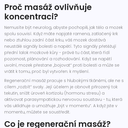
Proč masáž ovlivňuje
koncentraci?
Nemusíte být neurolog, abyste pochopili, jak tělo a mozek
spolu souvisí. Když máte napjaté ramena, zatlačený krk
nebo ztuhlou zadní část krku, váš mozek dostává
neustálé signály bolesti a napětí. Tyto signály přetěžují
přední lalok mozkové kůry - právě tu část, která řídí
pozornost, plánování a rozhodování. Když se napětí
uvolní, mozek přestane „bojovat“ proti bolesti a může se
vrátit k tomu, proč byl vytvořen: k myšlení.
Regenerační masáž pracuje s hlubokými tkáněmi, ale ne s
cílem „rozbít“ svaly. Její účelem je obnovit přirozený tok
tekutin, snížit úroveň kortizolu (hormonu stresu) a
aktivovat parasympatickou nervovou soustavu - tu, která
vás uklidňuje a umožňuje „být v momentu“. A když jste v
momentu, můžete se soustředit.
Co je regenerační masáž?