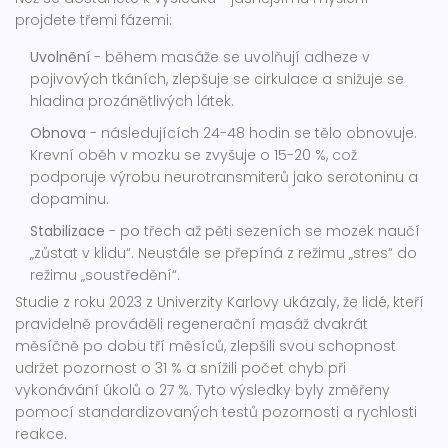
projdete třemi fázemi:
Uvolnění
- během masáže se uvolňují adheze v
pojivových tkáních, zlepšuje se cirkulace a snižuje se
hladina prozánětlivých látek.
Obnova
- následujících 24-48 hodin se tělo obnovuje.
Krevní oběh v mozku se zvyšuje o 15-20 %, což
podporuje výrobu neurotransmiterů jako serotoninu a
dopaminu.
Stabilizace
- po třech až pěti sezeních se mozek naučí
„zůstat v klidu“. Neustále se přepíná z režimu „stres“ do
režimu „soustředění“.
Studie z roku 2023 z Univerzity Karlovy ukázaly, že lidé, kteří
pravidelně prováděli regenerační masáž dvakrát
měsíčně po dobu tří měsíců, zlepšili svou schopnost
udržet pozornost o 31 % a snížili počet chyb při
vykonávání úkolů o 27 %. Tyto výsledky byly změřeny
pomocí standardizovaných testů pozornosti a rychlosti
reakce.