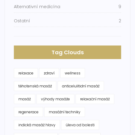
Alternativní medicína
9
Ostatní
2
Tag Clouds
relaxace
zdraví
wellness
těhotenská masáž
anticelulitidní masáž
masáž
výhody masáže
relaxační masáž
regenerace
masážní techniky
indická masáž hlavy
úleva od bolesti