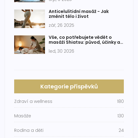
Anticelulitidní masáž - Jak
změnit tělo i život
zář, 26 2025
Vše, co potřebujete vědět o
masáži Shiatsu: původ, účinky a
jak ji zkusit
led, 30 2026
Kategorie příspěvků
Zdraví a wellness
180
Masáže
130
Rodina a děti
24