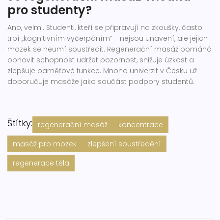
pro studenty?
Ano, velmi. Studenti, kteří se připravují na zkoušky, často
trpí „kognitivním vyčerpáním“ - nejsou unavení, ale jejich
mozek se neumí soustředit. Regenerační masáž pomáhá
obnovit schopnost udržet pozornost, snižuje úzkost a
zlepšuje paměťové funkce. Mnoho univerzit v Česku už
doporučuje masáže jako součást podpory studentů.
Štítky:
regenerační masáž
koncentrace
masáž pro mozek
zlepšení soustředění
regenerace těla