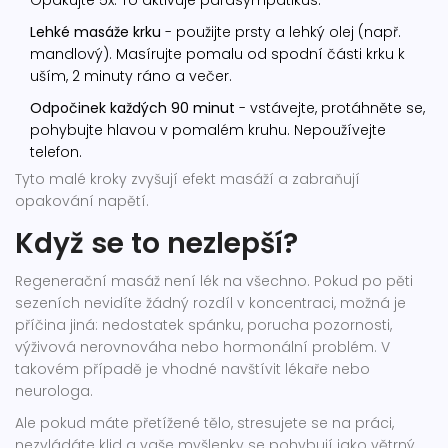
Opakujte 5x. To aktivuje parasympatikus.
Lehké masáže krku
- použijte prsty a lehký olej (např.
mandlový). Masírujte pomalu od spodní části krku k
uším, 2 minuty ráno a večer.
Odpočinek každých 90 minut
- vstávejte, protáhněte se,
pohybujte hlavou v pomalém kruhu. Nepoužívejte
telefon.
Tyto malé kroky zvyšují efekt masáží a zabraňují
opakování napětí.
Když se to nezlepší?
Regenerační masáž není lék na všechno. Pokud po pěti
sezeních nevidíte žádný rozdíl v koncentraci, možná je
příčina jiná: nedostatek spánku, porucha pozornosti,
výživová nerovnováha nebo hormonální problém. V
takovém případě je vhodné navštívit lékaře nebo
neurologa.
Ale pokud máte přetížené tělo, stresujete se na práci,
nezvládáte klid a vaše myšlenky se pohybují jako větrný