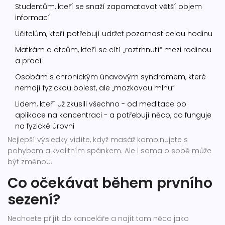
Studentům, kteří se snaží zapamatovat větší objem
informací
Učitelům, kteří potřebují udržet pozornost celou hodinu
Matkám a otcům, kteří se cítí „roztrhnutí“ mezi rodinou
a prací
Osobám s chronickým únavovým syndromem, které
nemají fyzickou bolest, ale „mozkovou mlhu“
Lidem, kteří už zkusili všechno - od meditace po
aplikace na koncentraci - a potřebují něco, co funguje
na fyzické úrovni
Nejlepší výsledky vidíte, když masáž kombinujete s
pohybem a kvalitním spánkem. Ale i sama o sobě může
být změnou.
Co očekávat během prvního
sezení?
Nechcete přijít do kanceláře a najít tam něco jako