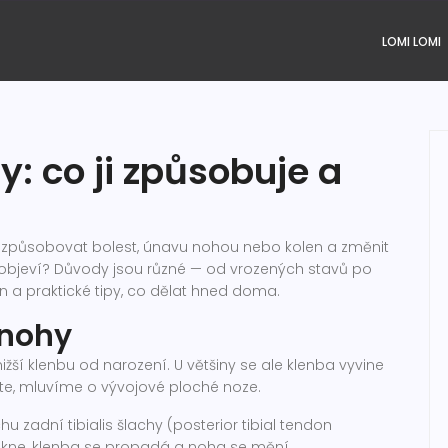
LOMI LOMI
y: co ji způsobuje a
e způsobovat bolest, únavu nohou nebo kolen a změnit
 objeví? Důvody jsou různé — od vrozených stavů po
čin a praktické tipy, co dělat hned doma.
 nohy
ižší klenbu od narození. U většiny se ale klenba vyvine
oste, mluvíme o vývojové ploché noze.
hu zadní tibialis šlachy (posterior tibial tendon
skne, klenba se propadá a noha se mění.