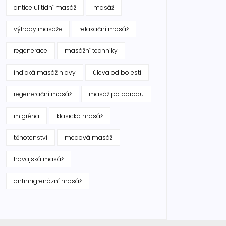
anticelulitidní masáž
masáž
výhody masáže
relaxační masáž
regenerace
masážní techniky
indická masáž hlavy
úleva od bolesti
regenerační masáž
masáž po porodu
migréna
klasická masáž
těhotenství
medová masáž
havajská masáž
antimigrenózní masáž