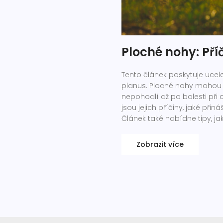
Ploché nohy: Př
Tento článek poskytuje uce
planus. Ploché nohy mohou
nepohodlí až po bolesti při c
jsou jejich příčiny, jaké př
Článek také nabídne tipy, j
lékařskou pomoc.
Zobrazit více