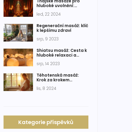
Thajské masáže pro
hluboké uvolnění:
Techniky, přínosy a tipy
led, 22 2024
Regenerační masáž: klíč
k lepšímu zdraví
srp, 9 2023
Shiatsu masáž: Cesta k
hluboké relaxaci a
pohodě
srp, 14 2023
Těhotenská masáž:
Krok za krokem
průvodce pro
lis, 8 2024
nastávající matky
Kategorie příspěvků