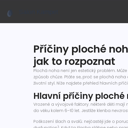
Příčiny ploché noh
jak to rozpoznat
Plochá noha není jen estetický problém. Můž
způsob chůze. Ptáte se, proč se plochá noha
životní styl. Níže najdete přehled hlavních pří
Hlavní příčiny ploché
Vrozené a vývojové faktory: některé děti mají n
do věku kolem 6–10 let. Jestliže klenba nevzr
Poškození šlach a svalů: nejčastěji jde o poruc
dysfunction). Když ta šlacha slábne nebo pra