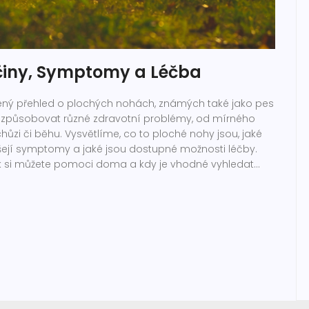
íčiny, Symptomy a Léčba
lený přehled o plochých nohách, známých také jako pes
 způsobovat různé zdravotní problémy, od mírného
hůzi či běhu. Vysvětlíme, co to ploché nohy jsou, jaké
inášejí symptomy a jaké jsou dostupné možnosti léčby.
ak si můžete pomoci doma a kdy je vhodné vyhledat