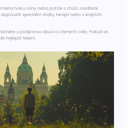
, změna tvaru nohy nebo potíže s chůzí, navštivte
poručit speciální vložky, terapii nebo v krajních
, začněte s podporou obuvi a cílenými cviky. Pokud se
e nejlepší řešení.