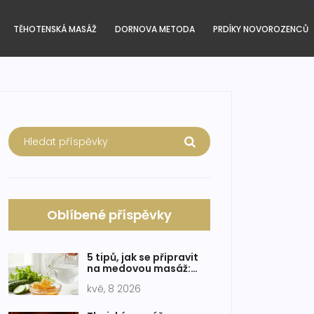
TĚHOTENSKÁ MASÁŽ
DORNOVA METODA
PRDÍKY NOVOROZENCŮ
Oblíbené příspěvky
5 tipů, jak se připravit
na medovou masáž:
Kompletní průvodce
kvě, 8 2026
pro maximální účinek