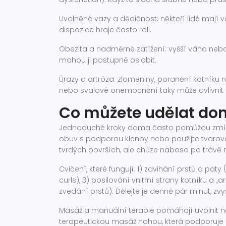
Uvolněné vazy a dědičnost: někteří lidé mají v
dispozice hraje často roli.
Obezita a nadměrné zatížení: vyšší váha nebo p
mohou ji postupně oslabit.
Úrazy a artróza: zlomeniny, poranění kotníku 
nebo svalové onemocnění taky může ovlivnit st
Co můžete udělat dom
Jednoduché kroky doma často pomůžou zmírn
obuv s podporou klenby nebo použijte tvarov
tvrdých površích, ale chůze naboso po trávě 
Cvičení, které fungují: 1) zdvihání prstů a paty
curls), 3) posilování vnitřní strany kotníku 
zvedání prstů). Dělejte je denně pár minut, z
Masáž a manuální terapie pomáhají uvolnit na
terapeutickou masáž nohou, která podporuje 