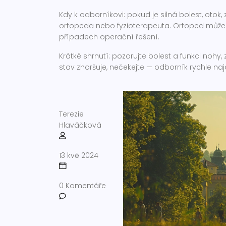
Kdy k odborníkovi: pokud je silná bolest, otok
ortopeda nebo fyzioterapeuta. Ortoped může do
případech operační řešení.
Krátké shrnutí: pozorujte bolest a funkci nohy
stav zhoršuje, nečekejte — odborník rychle najd
Terezie
Hlaváčková
13 kvě 2024
0 Komentáře