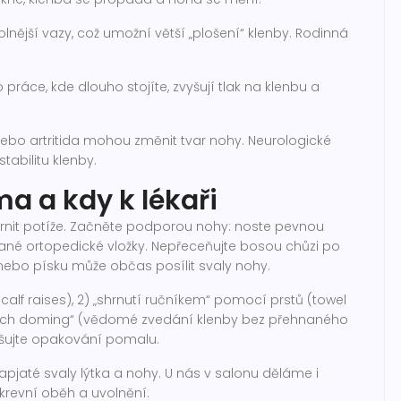
olnější vazy, což umožní větší „plošení“ klenby. Rodinná
ráce, kde dlouho stojíte, zvyšují tlak na klenbu a
nebo artritida mohou změnit tvar nohy. Neurologické
abilitu klenby.
a a kdy k lékaři
it potíže. Začněte podporou nohy: noste pevnou
ané ortopedické vložky. Nepřeceňujte bosou chůzi po
nebo písku může občas posílit svaly nohy.
 (calf raises), 2) „shrnutí ručníkem“ pomocí prstů (towel
a „arch doming“ (vědomé zvedání klenby bez přehnaného
vyšujte opakování pomalu.
pjaté svaly lýtka a nohy. U nás v salonu děláme i
krevní oběh a uvolnění.