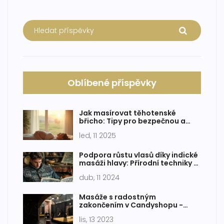
Oblíbené příspěvky
Jak masírovat těhotenské
břicho: Tipy pro bezpečnou a
účinnou péči
led, 11 2025
Podpora růstu vlasů díky indické
masáži hlavy: Přírodní techniky a
výhody
dub, 11 2024
Masáže s radostným
zakončením v Candyshopu -
Nejsladší finále v Praze
lis, 13 2023