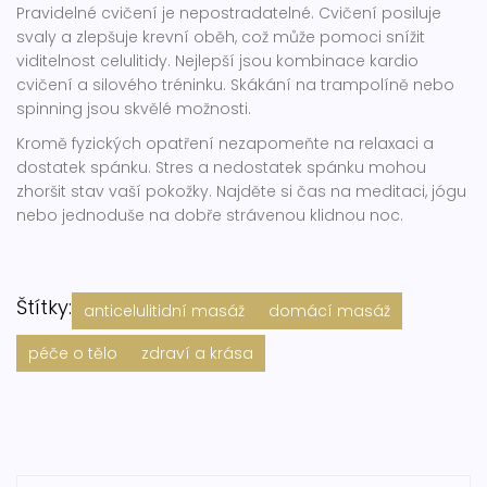
Pravidelné cvičení je nepostradatelné. Cvičení posiluje
svaly a zlepšuje krevní oběh, což může pomoci snížit
viditelnost celulitidy. Nejlepší jsou kombinace kardio
cvičení a silového tréninku. Skákání na trampolíně nebo
spinning jsou skvělé možnosti.
Kromě fyzických opatření nezapomeňte na relaxaci a
dostatek spánku. Stres a nedostatek spánku mohou
zhoršit stav vaší pokožky. Najděte si čas na meditaci, jógu
nebo jednoduše na dobře strávenou klidnou noc.
Štítky:
anticelulitidní masáž
domácí masáž
péče o tělo
zdraví a krása