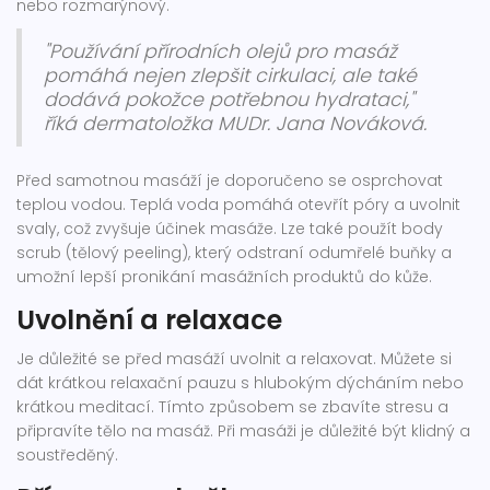
nebo rozmarýnový.
"Používání přírodních olejů pro masáž
pomáhá nejen zlepšit cirkulaci, ale také
dodává pokožce potřebnou hydrataci,"
říká dermatoložka MUDr. Jana Nováková.
Před samotnou masáží je doporučeno se osprchovat
teplou vodou. Teplá voda pomáhá otevřít póry a uvolnit
svaly, což zvyšuje účinek masáže. Lze také použít body
scrub (tělový peeling), který odstraní odumřelé buňky a
umožní lepší pronikání masážních produktů do kůže.
Uvolnění a relaxace
Je důležité se před masáží uvolnit a relaxovat. Můžete si
dát krátkou relaxační pauzu s hlubokým dýcháním nebo
krátkou meditací. Tímto způsobem se zbavíte stresu a
připravíte tělo na masáž. Při masáži je důležité být klidný a
soustředěný.