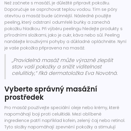
Než začnete s masáží, je důležité připravit pokožku.
Doporučuje se osprchovat teplou vodou. Tím se póry
otevřou a masáž bude účinnější. Následně použijte
peeling, který odstraní odumřelé buňky a zanechá
pokožku hladkou. Při výběru peelingu hledejte produkty s
přírodními složkami, jako je cukr, káva nebo sůl. Peeling
nanášejte krouživými pohyby a důkladně opláchněte. Nyní
je vaše pokožka připravena na masáž.
„Pravidelná masáž může výrazně zlepšit
stav vaší pokožky a snížit viditelnost
celulitidy,“ říká dermatoložka Eva Novotná.
Vyberte správný masážní
prostředek
Pro masáž používejte speciální oleje nebo krémy, které
napomáhají boji proti celulitidě. Mezi oblíbené
ingredience patří například kofein, zelený čaj nebo retinol.
Tyto složky napomáhají zpevnění pokožky a stimulují