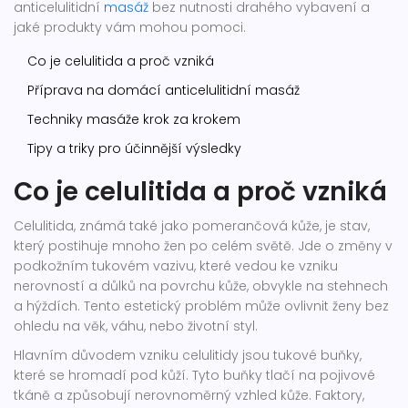
anticelulitidní
masáž
bez nutnosti drahého vybavení a
jaké produkty vám mohou pomoci.
Co je celulitida a proč vzniká
Příprava na domácí anticelulitidní masáž
Techniky masáže krok za krokem
Tipy a triky pro účinnější výsledky
Co je celulitida a proč vzniká
Celulitida, známá také jako pomerančová kůže, je stav,
který postihuje mnoho žen po celém světě. Jde o změny v
podkožním tukovém vazivu, které vedou ke vzniku
nerovností a důlků na povrchu kůže, obvykle na stehnech
a hýždích. Tento estetický problém může ovlivnit ženy bez
ohledu na věk, váhu, nebo životní styl.
Hlavním důvodem vzniku celulitidy jsou tukové buňky,
které se hromadí pod kůží. Tyto buňky tlačí na pojivové
tkáně a způsobují nerovnoměrný vzhled kůže. Faktory,