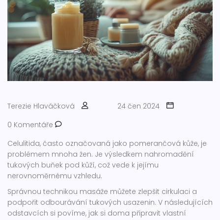
Terezie Hlaváčková
24 čen 2024
0 Komentáře
Celulitida, často označovaná jako pomerančová kůže, je
problémem mnoha žen. Je výsledkem nahromadění
tukových buňek pod kůží, což vede k jejímu
nerovnoměrnému vzhledu.
Správnou technikou masáže můžete zlepšit cirkulaci a
podpořit odbourávání tukových usazenin. V následujících
odstavcích si povíme, jak si doma připravit vlastní