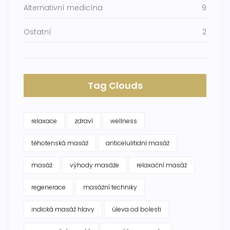
Alternativní medicína
9
Ostatní
2
Tag Clouds
relaxace
zdraví
wellness
těhotenská masáž
anticelulitidní masáž
masáž
výhody masáže
relaxační masáž
regenerace
masážní techniky
indická masáž hlavy
úleva od bolesti