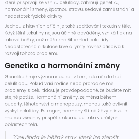
které přispívají ke vzniku celulitidy, zahrnují genetiku,
hormonální změny, špatnou stravu, sedavé zaměstnání a
nedostatek fyzické aktivity.
Jednou z hlavních příčin je také zadržování tekutin v těle.
Když tělní tekutiny nejsou účinně odváděny, vzniká tlak na
tukové buňky, což může zhoršit vzhled celulitidy.
Nedostatečná cirkulace krve a lymfy rovněž přispívá k
rozvoji tohoto problému.
Genetika a hormonální změny
Genetika hraje významnou roli v tom, zda někdo trpí
celulitidou. Pokud vaši rodiče nebo prarodiče měli
problémy s celulitidou, je pravděpodobné, že budete mít
stejné potíže. Hormonální změny, zejména během
puberty, těhotenství a menopauzy, mohou také ovlivnit
výskyt celulitidy. Estrogen, hormony štítné žlázy a inzulin
mohou všechny přispět k akumulaci tuku v určitých
oblastech těla.
"Celulitida je běžný stav, který lze zlepšit