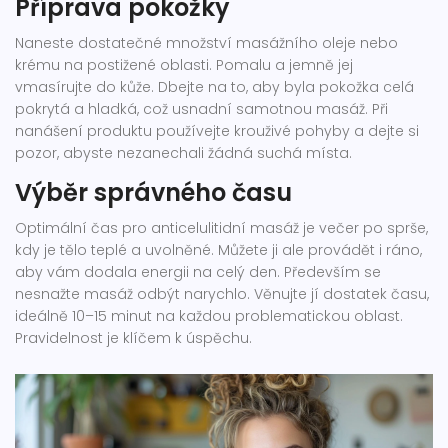
Příprava pokožky
Naneste dostatečné množství masážního oleje nebo
krému na postižené oblasti. Pomalu a jemně jej
vmasírujte do kůže. Dbejte na to, aby byla pokožka celá
pokrytá a hladká, což usnadní samotnou masáž. Při
nanášení produktu používejte krouživé pohyby a dejte si
pozor, abyste nezanechali žádná suchá místa.
Výběr správného času
Optimální čas pro anticelulitidní masáž je večer po sprše,
kdy je tělo teplé a uvolněné. Můžete ji ale provádět i ráno,
aby vám dodala energii na celý den. Především se
nesnažte masáž odbýt narychlo. Věnujte jí dostatek času,
ideálně 10–15 minut na každou problematickou oblast.
Pravidelnost je klíčem k úspěchu.