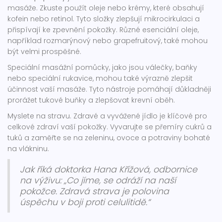
masáže. Zkuste použít oleje nebo krémy, které obsahují
kofein nebo retinol. Tyto složky zlepšují mikrocirkulaci a
přispívají ke zpevnění pokožky. Různé esenciální oleje,
například rozmarýnový nebo grapefruitový, také mohou
být velmi prospěšné.
Speciální masážní pomůcky, jako jsou válečky, baňky
nebo speciální rukavice, mohou také výrazně zlepšit
účinnost vaší masáže. Tyto nástroje pomáhají důkladněji
prorážet tukové buňky a zlepšovat krevní oběh.
Myslete na stravu. Zdravé a vyvážené jídlo je klíčové pro
celkové zdraví vaší pokožky. Vyvarujte se přemíry cukrů a
tuků a zaměřte se na zeleninu, ovoce a potraviny bohaté
na vlákninu.
Jak říká doktorka Hana Křížová, odbornice
na výživu: „Co jíme, se odráží na naší
pokožce. Zdravá strava je polovina
úspěchu v boji proti celulitidě.“