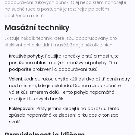
odbourávání tukových buněk. Olej nebo krém nanášejte
na suché ruce a postupně je roztírejte po celém
postiženém místě.
Masážní techniky
Existuje několik technik, které jsou doporučovány pro
efektivní anticelulitidní masáž. Zde je několik z nich:
Krouživé pohyby
: Použijte konečky prstů a masírujte
postiženou oblast malými krouživými pohyby. Tím
podpoříte prokrvení a odbourávání tuků.
Valení
: Jednou rukou chyťte kůži asi dva až tři centimetry
nad místem, kde je celulitida. Druhou rukou začněte
válet kůži směrem dolů. Tento pohyb napomáhá
rozbíjení tukových buněk.
Poklepávání
: Prsty jemně klepejte na pokožku. Tento
způsob napomáhá ke zlepšení cirkulace a tonizaci
svalů.