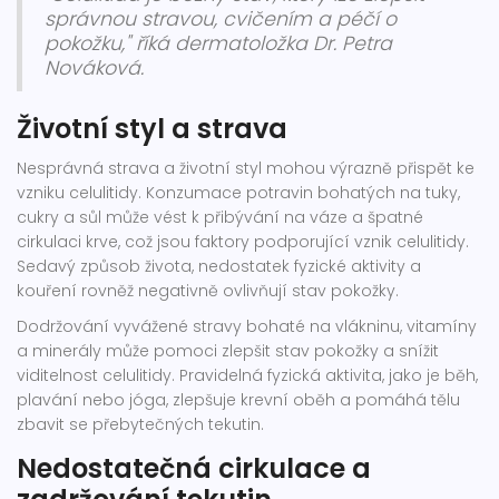
správnou stravou, cvičením a péčí o
pokožku," říká dermatoložka Dr. Petra
Nováková.
Životní styl a strava
Nesprávná strava a životní styl mohou výrazně přispět ke
vzniku celulitidy. Konzumace potravin bohatých na tuky,
cukry a sůl může vést k přibývání na váze a špatné
cirkulaci krve, což jsou faktory podporující vznik celulitidy.
Sedavý způsob života, nedostatek fyzické aktivity a
kouření rovněž negativně ovlivňují stav pokožky.
Dodržování vyvážené stravy bohaté na vlákninu, vitamíny
a minerály může pomoci zlepšit stav pokožky a snížit
viditelnost celulitidy. Pravidelná fyzická aktivita, jako je běh,
plavání nebo jóga, zlepšuje krevní oběh a pomáhá tělu
zbavit se přebytečných tekutin.
Nedostatečná cirkulace a