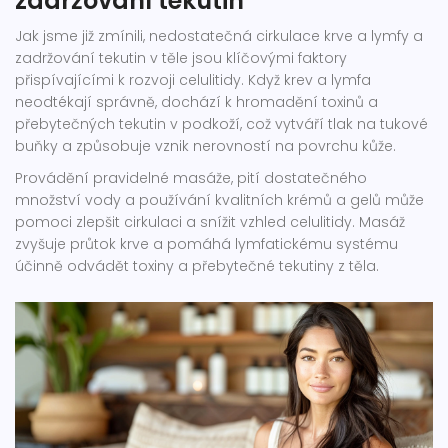
zadržování tekutin
Jak jsme již zmínili, nedostatečná cirkulace krve a lymfy a
zadržování tekutin v těle jsou klíčovými faktory
přispívajícími k rozvoji celulitidy. Když krev a lymfa
neodtékají správně, dochází k hromadění toxinů a
přebytečných tekutin v podkoží, což vytváří tlak na tukové
buňky a způsobuje vznik nerovností na povrchu kůže.
Provádění pravidelné masáže, pití dostatečného
množství vody a používání kvalitních krémů a gelů může
pomoci zlepšit cirkulaci a snížit vzhled celulitidy. Masáž
zvyšuje průtok krve a pomáhá lymfatickému systému
účinně odvádět toxiny a přebytečné tekutiny z těla.