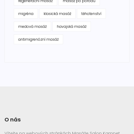
regenerační masáž
masáž po porodu
migréna
klasická masáž
těhotenství
medová masáž
havajská masáž
antimigrenózní masáž
O nás
Vítejte na webových stránkách Masáže Salon Kampet.