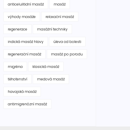
anticelulitidní masáž
masáž
výhody masáže
relaxační masáž
regenerace
masážní techniky
indická masáž hlavy
úleva od bolesti
regenerační masáž
masáž po porodu
migréna
klasická masáž
těhotenství
medová masáž
havajská masáž
antimigrenózní masáž