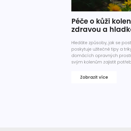
Péče o kůži kole
zdravou a hlad
Hledáte způsoby, jak se pos
poskytuje užitečné tipy a tri
domácích opravných prostře
svým kolenům zajistit potře
Zobrazit více