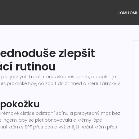
LOMI LOMI
 jednoduše zlepšit
í rutinou
í pár jasných kroků, které zvládneš doma, a doplnit je
praktické tipy, co začít dělat hned a které zákroky v
í pokožku
 krémové čističe odstraní špínu a přebytečný maz bez
eelingem, aby se pleť obnovovala a krémy lépe
enní krém s SPF přes den a výživnější noční krém přes