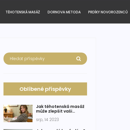
TĚHOTENSKÁ MASÁŽ
DORNOVA METODA
PRDÍKY NOVOROZENCŮ
Oblíbené příspěvky
Jak těhotenská masáž
může zlepšit vaši
sexuální touhu
srp, 14 2023