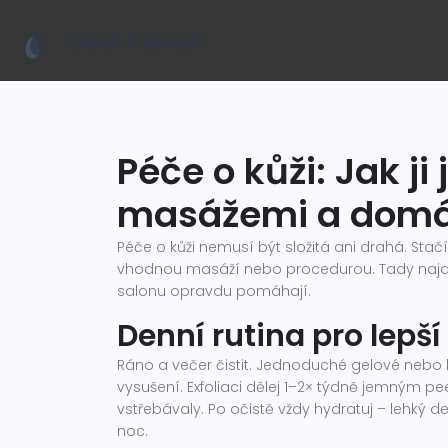
Péče o kůži: Jak ji
masážemi a domác
Péče o kůži nemusí být složitá ani drahá. Stač
vhodnou masáží nebo procedurou. Tady najdeš 
salonu opravdu pomáhají.
Denní rutina pro lepš
Ráno a večer čistit. Jednoduché gelové nebo
vysušení. Exfoliaci dělej 1–2× týdně jemným p
vstřebávaly. Po očistě vždy hydratuj – lehký d
noc.