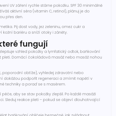
tavení UV záření rychle stárne pokožku. SPF 30 minimálně
váš aktivní séra (vitamin C, retinol), plánuj je do
ou přes den.
metika. Pij dost vody, jez zeleninu, omez cukr a
kožní bariéru a sníží otoky i záněty.
teré fungují
 zlepšuje vzhled pokožky a lymfatický odtok, baňkování
st pleti. Domácí čokoládová masáž nebo masáž nohou
t, poporodní obtíže), vyhledej zdravotní nebo
í dokážou podpořit regeneraci a zmírnit napětí v
rné techniky a poraď se s masérem.
 péče, aby se stav pokožky zlepšil. Po každé masáži
i. Sleduj reakce pleti – pokud se objeví dlouhotrvající
ělat baňkování obličeje bezpečně, jak zvládnout