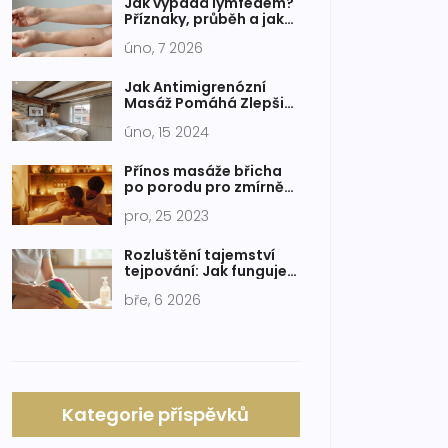
Jak vypadá lymfedém?
Příznaky, průběh a jak
ho poznat
úno, 7 2026
Jak Antimigrenózní
Masáž Pomáhá Zlepšit
Váš Život: Přínosy a
úno, 15 2024
Techniky
Přínos masáže břicha
po porodu pro zmírnění
bolesti a stresu
pro, 25 2023
Rozluštění tajemství
tejpování: Jak funguje a
kdy to opravdu pomůže
bře, 6 2026
Kategorie příspěvků