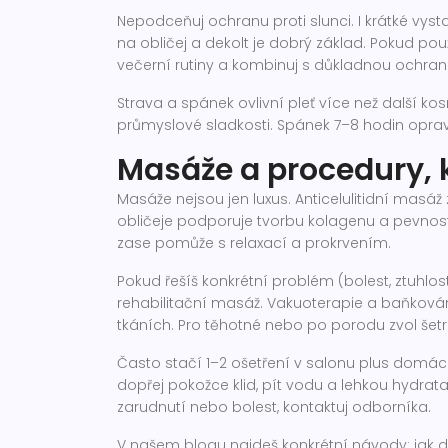
Nepodceňuj ochranu proti slunci. I krátké vys
na obličej a dekolt je dobrý základ. Pokud použí
večerní rutiny a kombinuj s důkladnou ochran
Strava a spánek ovlivní pleť více než další kos
průmyslové sladkosti. Spánek 7–8 hodin opraví 
Masáže a procedury, k
Masáže nejsou jen luxus. Anticelulitidní masáž
obličeje podporuje tvorbu kolagenu a pevno
zase pomůže s relaxací a prokrvením.
Pokud řešíš konkrétní problém (bolest, ztuhlos
rehabilitační masáž. Vakuoterapie a baňkován
tkáních. Pro těhotné nebo po porodu zvol šet
Často stačí 1–2 ošetření v salonu plus domácí
dopřej pokožce klid, pít vodu a lehkou hydratac
zarudnutí nebo bolest, kontaktuj odborníka.
V našem blogu najdeš konkrétní návody: jak d