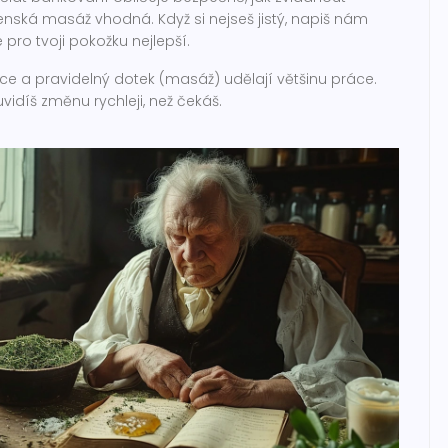
enská masáž vhodná. Když si nejseš jistý, napiš nám
pro tvoji pokožku nejlepší.
ace a pravidelný dotek (masáž) udělají většinu práce.
idíš změnu rychleji, než čekáš.