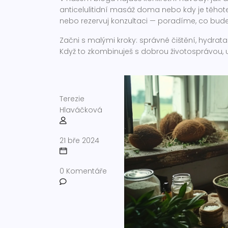
anticelulitidní masáž doma nebo kdy je těhot
nebo rezervuj konzultaci — poradíme, co bude 
Začni s malými kroky: správné čištění, hydrat
Když to zkombinuješ s dobrou životosprávou, uv
Terezie
Hlaváčková
21 bře 2024
0 Komentáře