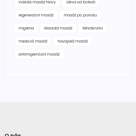
indická masáž hlavy
úleva od bolesti
regenerační masáž
masáž po porodu
migréna
klasická masáž
těhotenství
medová masáž
havajská masáž
antimigrenózní masáž
O nás