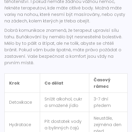
těhotenství. I pokud nemáte žádnou vážnou nemoc,
řekněte terapeutovi, kde máte citlivé body. Možná máte
varixy na nohou, které nesmí být masírovány, nebo cysty
na zádech, kolem kterých je třeba obejít.
Dobrá komunikace znamená, že terapeut upravisí sílu
tahu. Buňákování by nemělo být nesnesitelně bolestivé.
Mělo by to pálit a štípat, ale ne tolik, abyste se chtěli
bránit. Pokud vám bude špatně, máte právo požádat o
zastavení. Vaše bezpečnost a komfort jsou vždy na
prvním místě.
Časový
Krok
Co dělat
rámec
Snížit alkohol, cukr
3-7 dní
Detoxikace
a smažené jídlo
předem
Neustále,
Pít dostatek vody
Hydratace
zejména den
a bylinných čajů
před