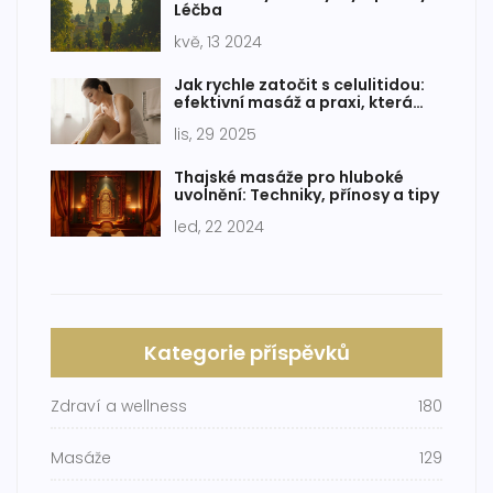
Léčba
kvě, 13 2024
Jak rychle zatočit s celulitidou:
efektivní masáž a praxi, která
skutečně funguje
lis, 29 2025
Thajské masáže pro hluboké
uvolnění: Techniky, přínosy a tipy
led, 22 2024
Kategorie příspěvků
Zdraví a wellness
180
Masáže
129