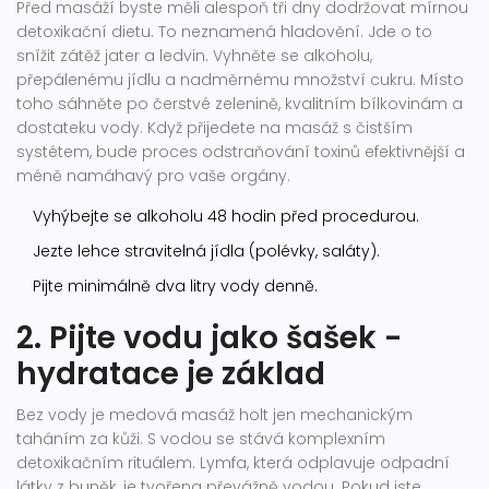
Před masáží byste měli alespoň tři dny dodržovat mírnou
detoxikační dietu. To neznamená hladovění. Jde o to
snížit zátěž jater a ledvin. Vyhněte se alkoholu,
přepálenému jídlu a nadměrnému množství cukru. Místo
toho sáhněte po čerstvé zelenině, kvalitním bílkovinám a
dostateku vody. Když přijedete na masáž s čistším
systétem, bude proces odstraňování toxinů efektivnější a
méně namáhavý pro vaše orgány.
Vyhýbejte se alkoholu 48 hodin před procedurou.
Jezte lehce stravitelná jídla (polévky, saláty).
Pijte minimálně dva litry vody denně.
2. Pijte vodu jako šašek -
hydratace je základ
Bez vody je medová masáž holt jen mechanickým
taháním za kůži. S vodou se stává komplexním
detoxikačním rituálem. Lymfa, která odplavuje odpadní
látky z buněk, je tvořena převážně vodou. Pokud jste