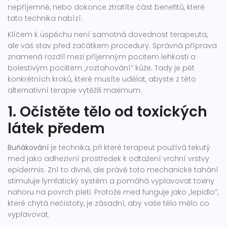
nepříjemně, nebo dokonce ztratíte část benefitů, které
tato technika nabízí.
Klíčem k úspěchu není samotná dovednost terapeuta,
ale váš stav před začátkem procedury. Správná příprava
znamená rozdíl mezi příjemným pocitem lehkosti a
bolestivým pociitem „roztahování“ kůže. Tady je pět
konkrétních kroků, které musíte udělat, abyste z této
alternativní terapie vytěžili maximum.
1. Očistěte tělo od toxických
látek předem
Buňákování
je
technika, při které terapeut používá tekutý
med jako adhezivní prostředek k odtažení vrchní vrstvy
epidermis
. Zní to divně, ale právě toto mechanické tahání
stimuluje lymfatický systém a pomáhá vyplavovat toxiny
nahoru na povrch pleti. Protože med funguje jako „lepidlo“,
které chytá nečistoty, je zásadní, aby vaše tělo mělo co
vyplavovat.