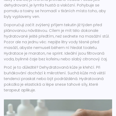
dehydrovaní, je lymfa hustá a viskózní. Pohybuje se
pomalu a toxiny se hromadí v tkáních místo toho, aby
byly vyplaveny ven.
Doporučuji začít zvýšený příjem tekutin již týden před
plánovanou návštěvou. Cílem je mít tělo dokonale
hydratované ještě předtím, než sednete na masážní stůl.
Pozor ale na jednu věc: nepijte litry vody těsně před
masáží, abyste nemuseli během ní hledat toaletu.
Hydratace je maraton, ne sprint. Ideální jsou filtrovaná
voda, bylinné čaje bez kofeinu nebo slabý citronový čaj.
Proč je to důležité? Dehydratovaná kůže je křehčí. Při
buňákování dochází k mikrotření. Suchá kůže má větší
tendenci praskat nebo být podrážděná. Hydratovaná
pokožka je elastická a lépe snese tahové síly, které
terapeut aplikuje.