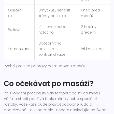
Očištění
Umýt kůži, nenosit
Hned před
pleti
krémy ani oleje
masáží
Jíst lehce nebo
2 hodiny
Poživatí
nalačno
předem
Upozornit na
Komunikace
bolesti a
Při konzultaci
kontraindikace
Rychlý přehled přípravy na medovou masáž
Co očekávat po masáži?
Po skončení procedury vás terapeut očistí od medu.
Většina studií používá teplé ručníky nebo speciální
roztoky. Vaše kůže bude pravděpodobně rudá a
podrážděná. To je normální. Během následujících 24 až