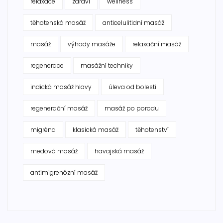
relaxace
zdraví
wellness
těhotenská masáž
anticelulitidní masáž
masáž
výhody masáže
relaxační masáž
regenerace
masážní techniky
indická masáž hlavy
úleva od bolesti
regenerační masáž
masáž po porodu
migréna
klasická masáž
těhotenství
medová masáž
havajská masáž
antimigrenózní masáž