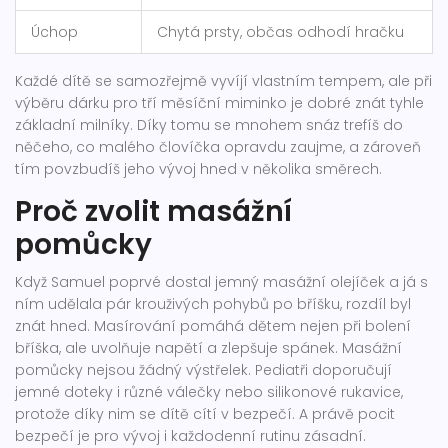
Úchop
Chytá prsty, občas odhodí hračku
Každé dítě se samozřejmě vyvíjí vlastním tempem, ale při
výběru dárku pro tří měsíční miminko je dobré znát tyhle
základní milníky. Díky tomu se mnohem snáz trefíš do
něčeho, co malého človíčka opravdu zaujme, a zároveň
tím povzbudíš jeho vývoj hned v několika směrech.
Proč zvolit masážní
pomůcky
Když Samuel poprvé dostal jemný masážní olejíček a já s
ním udělala pár krouživých pohybů po bříšku, rozdíl byl
znát hned. Masírování pomáhá dětem nejen při bolení
bříška, ale uvolňuje napětí a zlepšuje spánek. Masážní
pomůcky nejsou žádný výstřelek. Pediatři doporučují
jemné doteky i různé válečky nebo silikonové rukavice,
protože díky nim se dítě cítí v bezpečí. A právě pocit
bezpečí je pro vývoj i každodenní rutinu zásadní.