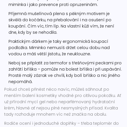
miminka i jako prevence proti opruzeninám.
Příjemná mušelínová plena s pěkným motivem je
skvělá do kočárku, na přebalování i na osušení po
koupání. Čím víc, tím líp. Na vlastní kůži vím, že není
dne, kdy by se nehodila.
Praktickým dárkem je taky ergonomická koupací
podložka. Miminko nemusíš držet celou dobu nad
vodou a máš větší jistotu, že neuklouzne.
Neboj se připlatit za termofor s třešňovými peckami pro
zahřátí bříška – pomůže na bolest bříška i při uspávání.
Prostě malý zázrak ve chvíli, kdy bolí bříško a nic jiného
nepomáhá.
Pokud chceš přinést něco navíc, můžeš sáhnout po
menším balení kosmetiky vhodné pro citlivou pokožku. Ať
už přírodní mycí gel nebo neparfémovaný hydratační
krém, hlavně ať nejsou plné nesmyslných přísad. Kvalita
tady rozhoduje mnohem víc než značka na obalu.
Rodiče ocení i jednoduché doplňky – třeba teploměr do