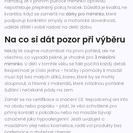
Pamatuj, že v prvním půlroce miminko opravdu
nepotřebuje přeplněný pokoj hraček. Důležitá je kvalita, ne
kvantita. Když se zaměříš na
dárky pro miminko
, které
podporují konkrétní smysly a motorické dovednosti,
uděláš dítěti i sobě radost na delší dobu.
Na co si dát pozor při výběru
Někdy tě zaujme roztomilost na první pohled, ale ne
všechno, co vypadá pěkně, je vhodné pro
3 měsíční
miminko
. U dětí v tomhle věku se fakt počítá každý detail.
Bezpečnost je číslo jedna – hračky i pomůcky k masáži
musí být bez malých dílků, barev, které by se mohly
sloupnout, a hlavně z materiálů, které zvládnou pořádné
žužlání i nečekané pády na zem.
Zaměř se na certifikace a značení CE. Nepodceňuj ani info
na obalu nebo popisku – platí, že věci schválené pro
přímý kontakt s pokožkou nebo na masáže bývají
označené jako hypoalergenní. Jestli uvažuješ o
masážním oleji nebo kosmetice, radši vol produkty bez
parfemace a zbytečné chemie.