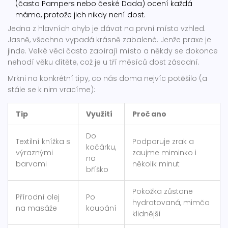
(často Pampers nebo české Dada) ocení každá
máma, protože jich nikdy není dost.
Jedna z hlavních chyb je dávat na první místo vzhled.
Jasně, všechno vypadá krásně zabalené. Jenže praxe je
jinde. Velké věci často zabírají místo a někdy se dokonce
nehodí věku dítěte, což je u tří měsíců dost zásadní.
Mrkni na konkrétní tipy, co nás doma nejvíc potěšilo (a
stále se k nim vracíme):
Tip
Využití
Proč ano
Do
Textilní knížka s
Podporuje zrak a
kočárku,
výraznými
zaujme miminko i
na
barvami
několik minut
bříško
Pokožka zůstane
Přírodní olej
Po
hydratovaná, mimčo
na masáže
koupání
klidnější