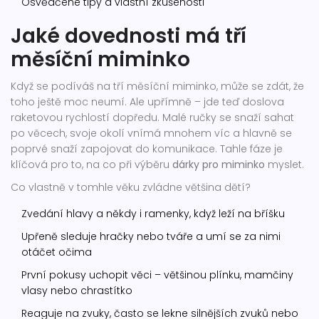
Osvědčené tipy a vlastní zkušenosti
Jaké dovednosti má tří
měsíční miminko
Když se podíváš na tří měsíční miminko, může se zdát, že
toho ještě moc neumí. Ale upřímně – jde teď doslova
raketovou rychlostí dopředu. Malé ručky se snaží sahat
po věcech, svoje okolí vnímá mnohem víc a hlavně se
poprvé snaží zapojovat do komunikace. Tahle fáze je
klíčová pro to, na co při výběru
dárky pro miminko
myslet.
Co vlastně v tomhle věku zvládne většina dětí?
Zvedání hlavy a někdy i ramenky, když leží na bříšku
Upřeně sleduje hračky nebo tváře a umí se za nimi
otáčet očima
První pokusy uchopit věci – většinou plínku, mamčiny
vlasy nebo chrastítko
Reaguje na zvuky, často se lekne silnějších zvuků nebo