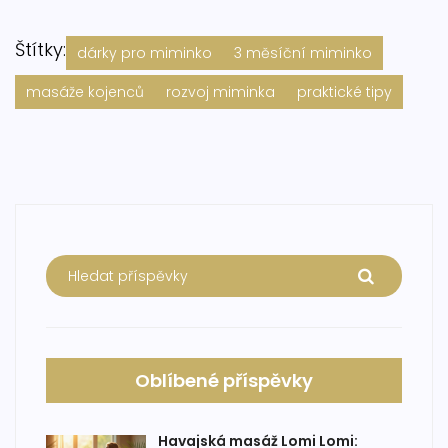
Štítky:
dárky pro miminko
3 měsíční miminko
masáže kojenců
rozvoj miminka
praktické tipy
Oblíbené příspěvky
Havajská masáž Lomi Lomi: