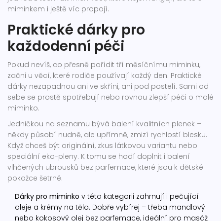
miminkem i ještě víc propojí.
Praktické dárky pro
každodenní péči
Pokud nevíš, co přesně pořídit tří měsíčnímu miminku,
začni u věcí, které rodiče používají každý den. Praktické
dárky nezapadnou ani ve skříni, ani pod postelí. Sami od
sebe se prostě spotřebují nebo rovnou zlepší péči o malé
miminko.
Jedničkou na seznamu bývá balení kvalitních plenek –
někdy působí nudně, ale upřímně, zmizí rychlostí blesku.
Když chceš být originální, zkus látkovou variantu nebo
speciální eko-pleny. K tomu se hodí doplnit i balení
vlhčených ubrousků bez parfemace, které jsou k dětské
pokožce šetrné.
Dárky pro miminko
v této kategorii zahrnují i pečující
oleje a krémy na tělo. Dobře vybírej – třeba mandlový
nebo kokosový olej bez parfemace, ideální pro masáž