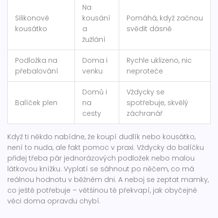
Na
Silikonové
kousání
Pomáhá, když začnou
kousátko
a
svědit dásně
žužlání
Podložka na
Doma i
Rychle uklizeno, nic
přebalování
venku
neproteče
Domů i
Vždycky se
Balíček plen
na
spotřebuje, skvělý
cesty
záchranář
Když ti někdo nabídne, že koupí dudlík nebo kousátko,
není to nuda, ale fakt pomoc v praxi. Vždycky do balíčku
přidej třeba pár jednorázových podložek nebo malou
látkovou knížku. Vyplatí se sáhnout po něčem, co má
reálnou hodnotu v běžném dni. A neboj se zeptat mamky,
co ještě potřebuje – většinou tě překvapí, jak obyčejné
věci doma opravdu chybí.