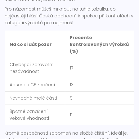
Pro názornost můžeš mrknout na tuhle tabulku, co
nejčastěji hlásí Česká obchodní inspekce při kontrolách v
kategorii výrobků pro nejmenší:
Procento
Na co si dát pozor
kontrolovaných výrobků
(%)
Chybějící zdravotní
17
nezávadnost
Absence CE značení
13
Nevhodné malé části
9
Špatné označení
11
věkové vhodnosti
Kromě bezpečnosti zapomeň na složité čištění. Ideál je,