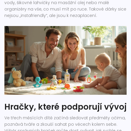
vody, šikovné lahvičky na masážní olej nebo malé
organizéry na vše, co musí mít po ruce. Takové dárky sice
nejsou „instafriendly“, ale jsou k nezaplacení.
Hračky, které podporují vývoj
Ve třech měsících dítě začíná sledovat předměty očima,
poznává tváře a zkouší sahat po věcech kolem sebe.
Výběr správných hraček může dost ovlivnit, jak rychle se