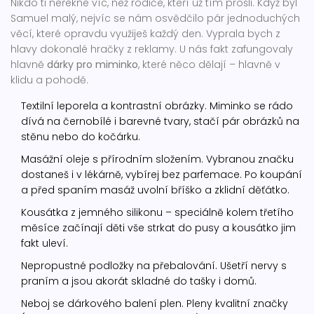
Nikdo ti neřekne víc, než rodiče, kteří už tím prošli. Když byl
Samuel malý, nejvíc se nám osvědčilo pár jednoduchých
věcí, které opravdu využiješ každý den. Vyprala bych z
hlavy dokonalé hračky z reklamy. U nás fakt zafungovaly
hlavně
dárky pro miminko
, které něco dělají – hlavně v
klidu a pohodě.
Textilní leporela a kontrastní obrázky. Miminko se rádo
dívá na černobílé i barevné tvary, stačí pár obrázků na
stěnu nebo do kočárku.
Masážní oleje s přírodním složením. Vybranou značku
dostaneš i v lékárně, vybírej bez parfemace. Po koupání
a před spaním masáž uvolní bříško a zklidní děťátko.
Kousátka z jemného silikonu – speciálně kolem třetího
měsíce začínají děti vše strkat do pusy a kousátko jim
fakt uleví.
Nepropustné podložky na přebalování. Ušetří nervy s
praním a jsou akorát skladné do tašky i domů.
Neboj se dárkového balení plen. Pleny kvalitní značky