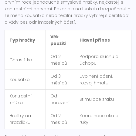
prvním roce jednoduché smyslové hračky, nejčastěji s
kontrastními barvami. Pozor ale na funkci a bezpečnost –
zejména kousátka nebo textilní hračky vybírej s certifikací
a vždy bez odnímatelných částí.
Věk
Typ hračky
Hlavní přínos
použití
Od 2
Podpora sluchu a
Chrastítko
měsíců
úchopu
Od 3
Uvolnění dásní,
Kousátko
měsíců
rozvoj hmatu
Kontrastní
Od
Stimulace zraku
knížka
narození
Hračky na
Od 2
Koordinace oka a
hrazdičku
měsíců
ruky