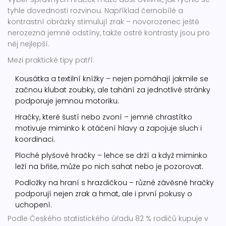
tyhle dovednosti rozvinou. Například černobílé a
kontrastní obrázky stimulují zrak – novorozenec ještě
nerozezná jemné odstíny, takže ostré kontrasty jsou pro
něj nejlepší.
Mezi praktické tipy patří:
Kousátka a textilní knížky – nejen pomáhají jakmile se
začnou klubat zoubky, ale tahání za jednotlivé stránky
podporuje jemnou motoriku.
Hračky, které šustí nebo zvoní – jemné chrastítko
motivuje miminko k otáčení hlavy a zapojuje sluch i
koordinaci.
Ploché plyšové hračky – lehce se drží a když miminko
leží na břiše, může po nich sahat nebo je pozorovat.
Podložky na hraní s hrazdičkou – různé závěsné hračky
podporují nejen zrak a hmat, ale i první pokusy o
uchopení.
Podle Českého statistického úřadu 82 % rodičů kupuje v