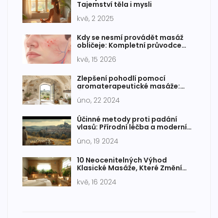
Tajemství těla i mysli
kvě, 2 2025
Kdy se nesmí provádět masáž
obličeje: Kompletní průvodce
kontraindikacemi
kvě, 15 2026
Zlepšení pohodlí pomocí
aromaterapeutické masáže:
Účinky a metody
úno, 22 2024
Účinné metody proti padání
vlasů: Přírodní léčba a moderní
terapie
úno, 19 2024
10 Neocenitelných Výhod
Klasické Masáže, Které Změní
Vaše Zdraví
kvě, 16 2024