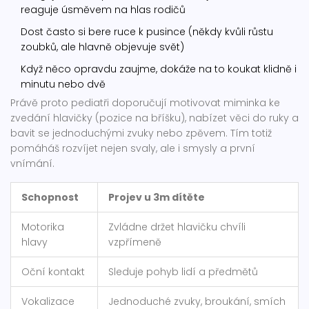
reaguje úsměvem na hlas rodičů
Dost často si bere ruce k pusince (někdy kvůli růstu
zoubků, ale hlavně objevuje svět)
Když něco opravdu zaujme, dokáže na to koukat klidně i
minutu nebo dvě
Právě proto pediatři doporučují motivovat miminka ke
zvedání hlavičky (pozice na bříšku), nabízet věci do ruky a
bavit se jednoduchými zvuky nebo zpěvem. Tím totiž
pomáháš rozvíjet nejen svaly, ale i smysly a první
vnímání.
Schopnost
Projev u 3m dítěte
Motorika
Zvládne držet hlavičku chvíli
hlavy
vzpřímeně
Oční kontakt
Sleduje pohyb lidí a předmětů
Vokalizace
Jednoduché zvuky, broukání, smích