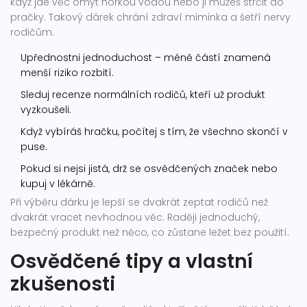
když jde věc omýt horkou vodou nebo ji můžeš strčit do
pračky. Takový dárek chrání zdraví miminka a šetří nervy
rodičům.
Upřednostni jednoduchost – méně částí znamená
menší riziko rozbití.
Sleduj recenze normálních rodičů, kteří už produkt
vyzkoušeli.
Když vybíráš hračku, počítej s tím, že všechno skončí v
puse.
Pokud si nejsi jistá, drž se osvědčených značek nebo
kupuj v lékárně.
Při výběru dárku je lepší se dvakrát zeptat rodičů než
dvakrát vracet nevhodnou věc. Raději jednoduchý,
bezpečný produkt než něco, co zůstane ležet bez použití.
Osvědčené tipy a vlastní
zkušenosti