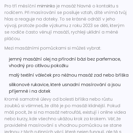
Pro tří měsíční
miminko
je masáž hlavně o kontaktu s
rodičem. Při masírování se posiluje vztah, dítě vnímá tvůj
hlas a reaguje na doteky. To se krásně odráží v jeho
vývoji, protože podle výzkumu z roku 2023 se děti, kterým
se rodiče často věnují masáží, rychleji uklidní a méně
pláčou.
Mezi masážními pomůckami si můžeš vybrat:
jemný masážní olej na přírodní bázi bez parfemace,
vhodný pro citlivou pokožku
malý textilní váleček pro něžnou masáž zad nebo bříška
silikonové rukavice, které usnadní masírování a jsou
příjemné i na dotek
Kromě samotné úlevy od bolesti bříška nebo růstu
zoubků si všimneš, že dítě je po masáži klidnější. Pokud
máš pocit, že si na masáž netroufáš, existují i online videa
nebo kurzy, kde všechno ukážou krok za krokem. Věř, že
pravidelné masírování s vhodnou pomůckou se stane
jednou z těch rutinních věcí, které nejen fungují, ale tě s