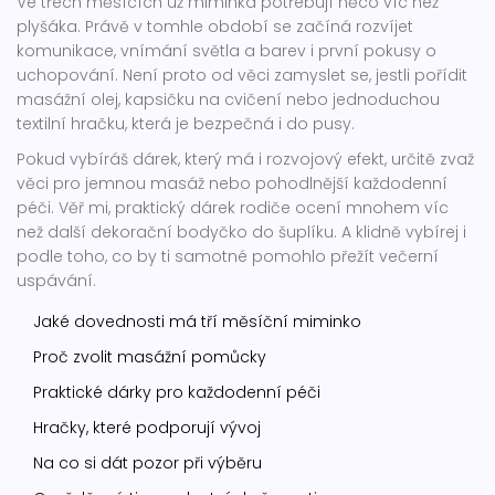
Ve třech měsících už miminka potřebují něco víc než
plyšáka. Právě v tomhle období se začíná rozvíjet
komunikace, vnímání světla a barev i první pokusy o
uchopování. Není proto od věci zamyslet se, jestli pořídit
masážní olej, kapsičku na cvičení nebo jednoduchou
textilní hračku, která je bezpečná i do pusy.
Pokud vybíráš dárek, který má i rozvojový efekt, určitě zvaž
věci pro jemnou masáž nebo pohodlnější každodenní
péči. Věř mi, praktický dárek rodiče ocení mnohem víc
než další dekorační bodyčko do šuplíku. A klidně vybírej i
podle toho, co by ti samotné pomohlo přežít večerní
uspávání.
Jaké dovednosti má tří měsíční miminko
Proč zvolit masážní pomůcky
Praktické dárky pro každodenní péči
Hračky, které podporují vývoj
Na co si dát pozor při výběru