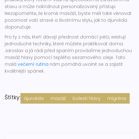
stavu a může nabídnout personalizovaný přístup.
Nezapomeňte, že kromě masáží, byste měli také věnovat
pozornost vaší stravě a životnímu stylu, jak to ájurvéda
doporučuje.
Pro ty z nás, kteří dávají přednost domácí péči, existují
jednoduché techniky, které můžete praktikovat doma.
Jaroslav a já rádi před spaním provádíme jednoduchou
masáž hlavy pomocí teplého sezamového oleje. Tato
malá
večerní rutina
nám pomáhá uvolnit se a zajistit
kvalitnější spánek.
Štítky:
ájurvéda
masáž
bolesti hlavy
migréna