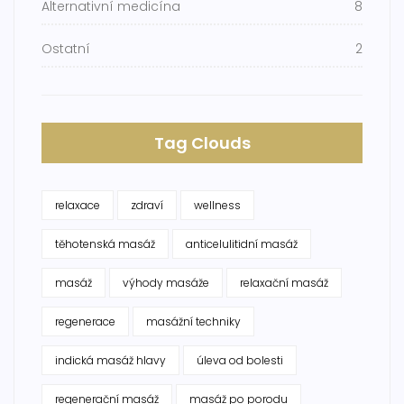
Alternativní medicína
8
Ostatní
2
Tag Clouds
relaxace
zdraví
wellness
těhotenská masáž
anticelulitidní masáž
masáž
výhody masáže
relaxační masáž
regenerace
masážní techniky
indická masáž hlavy
úleva od bolesti
regenerační masáž
masáž po porodu