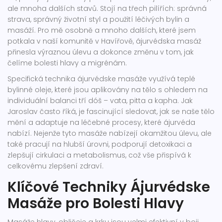
ale mnoha dalších stavů. Stojí na třech pilířích: správná
strava, správný životní styl a použití léčivých bylin a
masáží. Pro mě osobně a mnoho dalších, které jsem
potkala v naší komunitě v Havířově, ájurvédska masáž
přinesla výraznou úlevu a dokonce změnu v tom, jak
čelíme bolesti hlavy a migrénám.
Specifická technika ájurvédske masáže využívá teplé
bylinné oleje, které jsou aplikovány na tělo s ohledem na
individuální balanci tří dóš – vata, pitta a kapha. Jak
Jaroslav často říká, je fascinující sledovat, jak se naše tělo
mění a adaptuje na léčebné procesy, které ájurvéda
nabízí. Nejenže tyto masáže nabízejí okamžitou úlevu, ale
také pracují na hlubší úrovni, podporují detoxikaci a
zlepšují cirkulaci a metabolismus, což vše přispívá k
celkovému zlepšení zdraví.
Klíčové Techniky Ájurvédske
Masáže pro Bolesti Hlavy