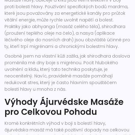
Masáže hlavy, obličeje a krku jsou velmi efektivní v boji
proti bolesti hlavy. Používání specifických bodů mardma,
které jsou považovány za energetické kanály pro průtok
vitální energie, může rychle uvolnit napětí a bolest.
Praktiky jako abhyanga (masáž celého těla), shirodhara
(proužení teplého oleje na čelo), a nasya (aplikace
léčivého oleje do nosních drah) jsou obzvláště účinné pro
ty, kteří trpí migrénami a chronickými bolestmi hlavy.
Osobně jsem na vlastní kůži zažila, jak shirodhara doslova
proměnila mé dny boje s migrénou. Pocit hlubokého
uvolnění a klidu, který tato technika poskytuje, je
neocenitelný. Navíc, pravidelné masáže pomáhají
redukovat stres, který je často hlavním spouštěčem
bolesti hlavy u mnoha z nás.
Výhody Ájurvédske Masáže
pro Celkovou Pohodu
Kromě konkrétních výhod v boji s bolestí hlavy,
ájurvédska masáž má také pozitivní dopady na celkovou