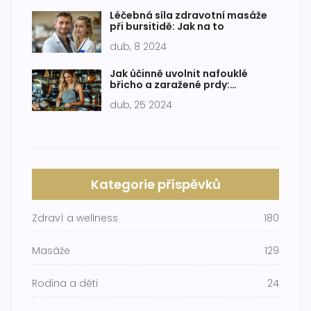
Léčebná síla zdravotní masáže
při bursitidě: Jak na to
dub, 8 2024
Jak účinně uvolnit nafouklé
břicho a zaražené prdy:
Prokázané metody
dub, 25 2024
Kategorie příspěvků
Zdraví a wellness
180
Masáže
129
Rodina a děti
24