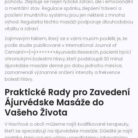
pohodu. Zlepšuje se nejen fyzické zdraví, ale i emocionální
a mentální stav. Regulace spánku, zlepšení trávení a
posílení imunitního systému jsou jen některé z mnoha
výhod. Regularita těchto masáží podporuje dlouhodobou
vitalitu a zdraví.
Zajímavým faktem, který se s vámi musím podělit, je, že
podle studie publikované v International Journal of
ĆAmainľ==}=ý+++++++Ayurveda Research, pacienti trpící
chronickými bolestmi hlavy, kteří podstoupili 30 minut
ájurvédske masáže denně po dobu jednoho měsíce,
zaznamenali významné snížení intenzity a frekvence
bolesti hlavy.
Praktické Rady pro Zavedení
Ájurvédske Masáže do
Vašeho Života
V Havířově a okolí můžeme najít kvalifikované terapeuty,
kteří se specializují na ájurvédske masáže. Důležité je najít
praktika, který rozumí vášmu specifickému zdravotnímu