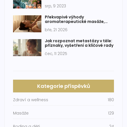
srp, 9 2023
Překvapivé výhody
aromaterapeutické masáže,
které zná jen málo lidí
bře, 21 2026
Jak rozpoznat metastázy v těle:
příznaky, vyšetření a klíčové rady
čec, 11 2025
Kategorie příspěvků
Zdraví a wellness
180
Masáže
129
Rodina a děti
24