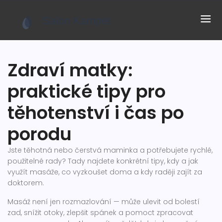
Zdraví matky:
praktické tipy pro
těhotenství i čas po
porodu
Jste těhotná nebo čerstvá maminka a potřebujete rychlé,
použitelné rady? Tady najdete konkrétní tipy, kdy a jak
využít masáže, co vyzkoušet doma a kdy raději zajít za
doktorem.
Masáž není jen rozmazlování — může ulevit od bolestí
zad, snížit otoky, zlepšit spánek a pomoct zpracovat