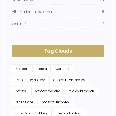
Alternativní medicína
8
Ostatní
2
Tag Clouds
relaxace
zdraví
wellness
těhotenská masáž
anticelulitidní masáž
masáž
výhody masáže
relaxační masáž
regenerace
masážní techniky
indická masáž hlavy
úleva od bolesti