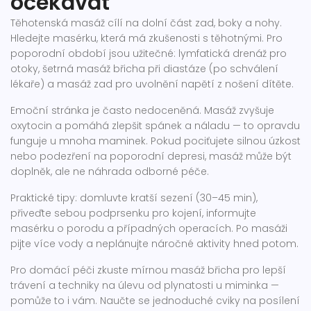
očekávat
Těhotenská masáž cílí na dolní část zad, boky a nohy.
Hledejte masérku, která má zkušenosti s těhotnými. Pro
poporodní období jsou užitečné: lymfatická drenáž pro
otoky, šetrná masáž břicha při diastáze (po schválení
lékaře) a masáž zad pro uvolnění napětí z nošení dítěte.
Emoční stránka je často nedoceněná. Masáž zvyšuje
oxytocin a pomáhá zlepšit spánek a náladu — to opravdu
funguje u mnoha maminek. Pokud pociťujete silnou úzkost
nebo podezření na poporodní depresi, masáž může být
doplněk, ale ne náhrada odborné péče.
Praktické tipy: domluvte kratší sezení (30–45 min),
přiveďte sebou podprsenku pro kojení, informujte
masérku o porodu a případných operacích. Po masáži
pijte více vody a neplánujte náročné aktivity hned potom.
Pro domácí péči zkuste mírnou masáž břicha pro lepší
trávení a techniky na úlevu od plynatosti u miminka —
pomůže to i vám. Naučte se jednoduché cviky na posílení