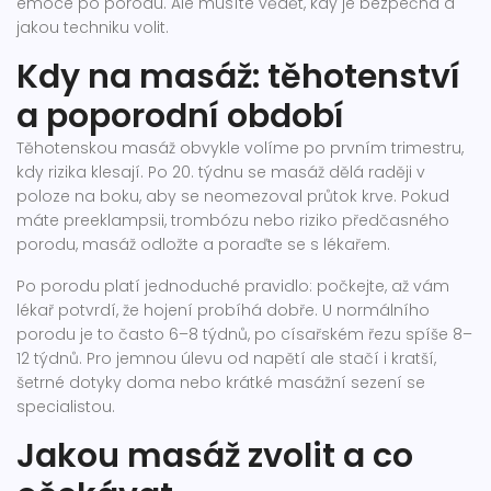
emoce po porodu. Ale musíte vědět, kdy je bezpečná a
jakou techniku volit.
Kdy na masáž: těhotenství
a poporodní období
Těhotenskou masáž obvykle volíme po prvním trimestru,
kdy rizika klesají. Po 20. týdnu se masáž dělá raději v
poloze na boku, aby se neomezoval průtok krve. Pokud
máte preeklampsii, trombózu nebo riziko předčasného
porodu, masáž odložte a poraďte se s lékařem.
Po porodu platí jednoduché pravidlo: počkejte, až vám
lékař potvrdí, že hojení probíhá dobře. U normálního
porodu je to často 6–8 týdnů, po císařském řezu spíše 8–
12 týdnů. Pro jemnou úlevu od napětí ale stačí i kratší,
šetrné dotyky doma nebo krátké masážní sezení se
specialistou.
Jakou masáž zvolit a co