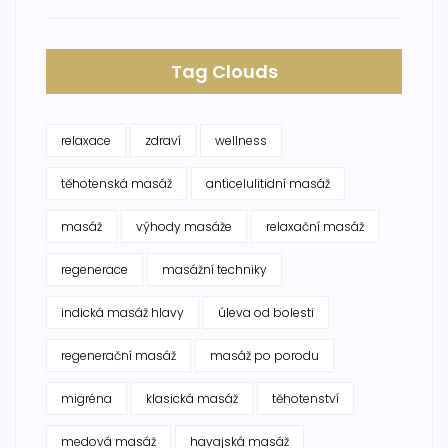
Tag Clouds
relaxace
zdraví
wellness
těhotenská masáž
anticelulitidní masáž
masáž
výhody masáže
relaxační masáž
regenerace
masážní techniky
indická masáž hlavy
úleva od bolesti
regenerační masáž
masáž po porodu
migréna
klasická masáž
těhotenství
medová masáž
havajská masáž