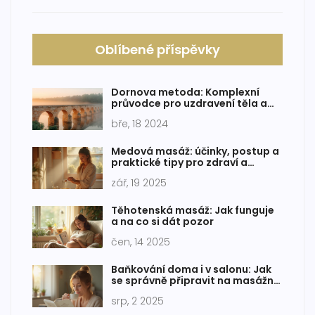
Oblíbené příspěvky
Dornova metoda: Komplexní
průvodce pro uzdravení těla a
mysli
bře, 18 2024
Medová masáž: účinky, postup a
praktické tipy pro zdraví a
vitalitu
zář, 19 2025
Těhotenská masáž: Jak funguje
a na co si dát pozor
čen, 14 2025
Baňkování doma i v salonu: Jak
se správně připravit na masážní
baňkování
srp, 2 2025