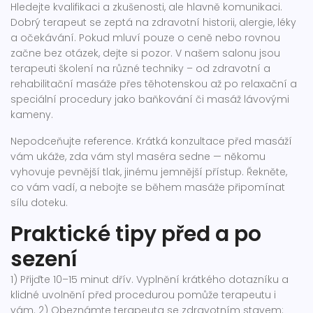
Hledejte kvalifikaci a zkušenosti, ale hlavně komunikaci.
Dobrý terapeut se zeptá na zdravotní historii, alergie, léky
a očekávání. Pokud mluví pouze o ceně nebo rovnou
začne bez otázek, dejte si pozor. V našem salonu jsou
terapeuti školení na různé techniky – od zdravotní a
rehabilitační masáže přes těhotenskou až po relaxační a
speciální procedury jako baňkování či masáž lávovými
kameny.
Nepodceňujte reference. Krátká konzultace před masáží
vám ukáže, zda vám styl maséra sedne — někomu
vyhovuje pevnější tlak, jinému jemnější přístup. Řekněte,
co vám vadí, a nebojte se během masáže připomínat
sílu doteku.
Praktické tipy před a po
sezení
1) Přijďte 10–15 minut dřív. Vyplnění krátkého dotazníku a
klidné uvolnění před procedurou pomůže terapeutu i
vám. 2) Obeznámte terapeuta se zdravotním stavem: