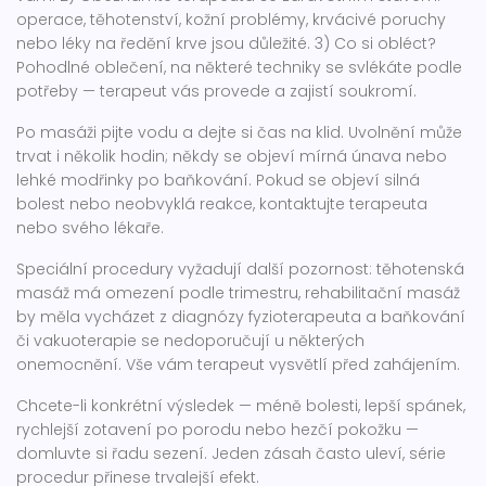
operace, těhotenství, kožní problémy, krvácivé poruchy
nebo léky na ředění krve jsou důležité. 3) Co si obléct?
Pohodlné oblečení, na některé techniky se svlékáte podle
potřeby — terapeut vás provede a zajistí soukromí.
Po masáži pijte vodu a dejte si čas na klid. Uvolnění může
trvat i několik hodin; někdy se objeví mírná únava nebo
lehké modřinky po baňkování. Pokud se objeví silná
bolest nebo neobvyklá reakce, kontaktujte terapeuta
nebo svého lékaře.
Speciální procedury vyžadují další pozornost: těhotenská
masáž má omezení podle trimestru, rehabilitační masáž
by měla vycházet z diagnózy fyzioterapeuta a baňkování
či vakuoterapie se nedoporučují u některých
onemocnění. Vše vám terapeut vysvětlí před zahájením.
Chcete-li konkrétní výsledek — méně bolesti, lepší spánek,
rychlejší zotavení po porodu nebo hezčí pokožku —
domluvte si řadu sezení. Jeden zásah často uleví, série
procedur přinese trvalejší efekt.