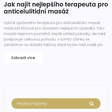
Jak najít nejlepšího terapeuta pro
anticelulitidní masáž
Vybrat správného terapeuta pro anticelulitidní masáž
může být klíčové pro dosažení nejlepších výsledků. Tato
masáž nejenom pomáhá zlepšit vzhled pokožky, ale také
podporuje celkovou pohodu. V tomto článku se
zaměříme na důležité faktory, které byste měli zvážit při
výběru terapeuta, včetně jeho kvalifikace, technik a
zkušeností. Poskytneme také několik užitečných tipů, jak
Zobrazit více
maximalizovat účinky masáže.