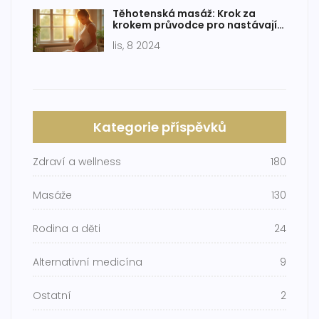
Těhotenská masáž: Krok za
krokem průvodce pro nastávající
matky
lis, 8 2024
Kategorie příspěvků
Zdraví a wellness
180
Masáže
130
Rodina a děti
24
Alternativní medicína
9
Ostatní
2