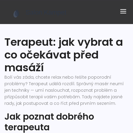
Terapeut: jak vybrat a
co očekávat před
masáží
Bolí vás záda, chcete relax nebo řešíte poporodní
problémy? Terapeut udělá rozdíl. Správný masér neumí
jen techniky — umí naslouchat, rozpoznat problém a
přizpůsobit terapii vašim potřebám. Tady najdete jasné
rady, jak postupovat a co říct před prvním sezením.
Jak poznat dobrého
terapeuta