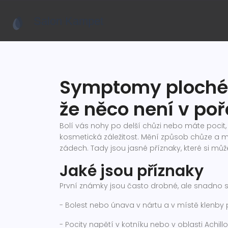
Symptomy ploché 
že něco není v po
Bolí vás nohy po delší chůzi nebo máte pocit, 
kosmetická záležitost. Mění způsob chůze a můž
zádech. Tady jsou jasné příznaky, které si mů
Jaké jsou příznaky
První známky jsou často drobné, ale snadno si 
- Bolest nebo únava v nártu a v místě klenby p
- Pocity napětí v kotníku nebo v oblasti Achill