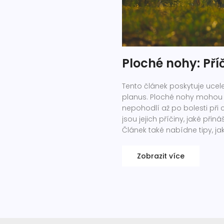
Ploché nohy: Př
Tento článek poskytuje uce
planus. Ploché nohy mohou
nepohodlí až po bolesti při c
jsou jejich příčiny, jaké př
Článek také nabídne tipy, j
lékařskou pomoc.
Zobrazit více