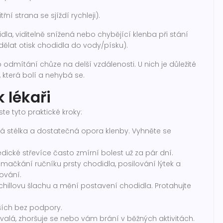
í strana se sjíždí rychleji).
dla, viditelně snížená nebo chybějící klenba při stání
ělat otisk chodidla do vody/písku).
 odmítání chůze na delší vzdálenosti. U nich je důležité
í, která bolí a nehybá se.
 lékaři
te tyto praktické kroky:
 stélka a dostatečná opora klenby. Vyhněte se
dické střevíce často zmírní bolest už za pár dní.
 mačkání ručníku prsty chodidla, posilování lýtek a
ování.
Achillovu šlachu a mění postavení chodidla. Protahujte
ších bez podpory.
trvalá, zhoršuje se nebo vám brání v běžných aktivitách.