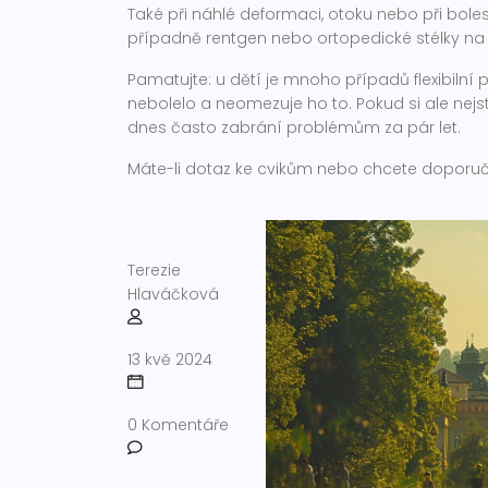
Také při náhlé deformaci, otoku nebo při boles
případně rentgen nebo ortopedické stélky na
Pamatujte: u dětí je mnoho případů flexibilní
nebolelo a neomezuje ho to. Pokud si ale nejst
dnes často zabrání problémům za pár let.
Máte-li dotaz ke cvikům nebo chcete doporuče
Terezie
Hlaváčková
13 kvě 2024
0 Komentáře