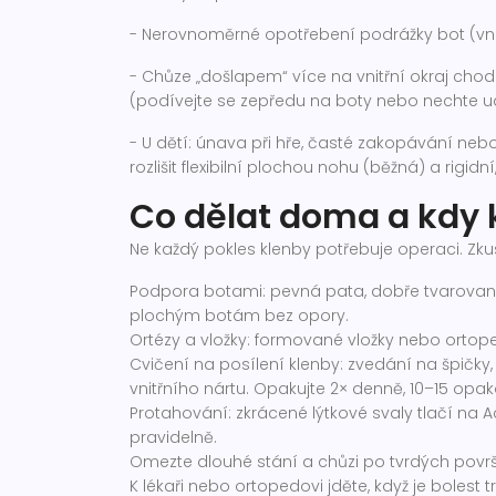
- Nerovnoměrné opotřebení podrážky bot (vnitřn
- Chůze „došlapem“ více na vnitřní okraj chodi
(podívejte se zepředu na boty nebo nechte ud
- U dětí: únava při hře, časté zakopávání nebo
rozlišit flexibilní plochou nohu (běžná) a rigidn
Co dělat doma a kdy k
Ne každý pokles klenby potřebuje operaci. Zkus
Podpora botami: pevná pata, dobře tvarovaná
plochým botám bez opory.
Ortézy a vložky: formované vložky nebo ortope
Cvičení na posílení klenby: zvedání na špičky,
vnitřního nártu. Opakujte 2× denně, 10–15 opak
Protahování: zkrácené lýtkové svaly tlačí na 
pravidelně.
Omezte dlouhé stání a chůzi po tvrdých povr
K lékaři nebo ortopedovi jděte, když je bolest 