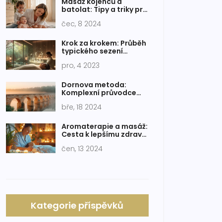
Masáž kojenců a
batolat: Tipy a triky pro
správnou techniku
čec, 8 2024
Krok za krokem: Průběh
typického sezení
reflexní masáže
pro, 4 2023
Dornova metoda:
Komplexní průvodce
pro uzdravení těla a
bře, 18 2024
mysli
Aromaterapie a masáž:
Cesta k lepšímu zdraví
a pohodě
čen, 13 2024
Kategorie příspěvků