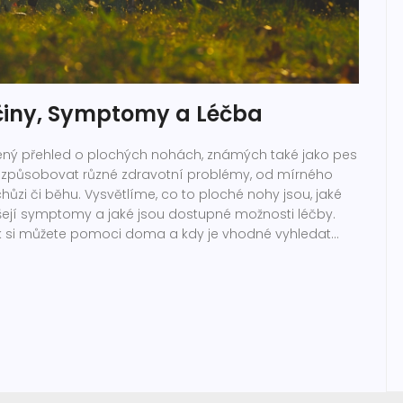
íčiny, Symptomy a Léčba
lený přehled o plochých nohách, známých také jako pes
 způsobovat různé zdravotní problémy, od mírného
hůzi či běhu. Vysvětlíme, co to ploché nohy jsou, jaké
inášejí symptomy a jaké jsou dostupné možnosti léčby.
ak si můžete pomoci doma a kdy je vhodné vyhledat