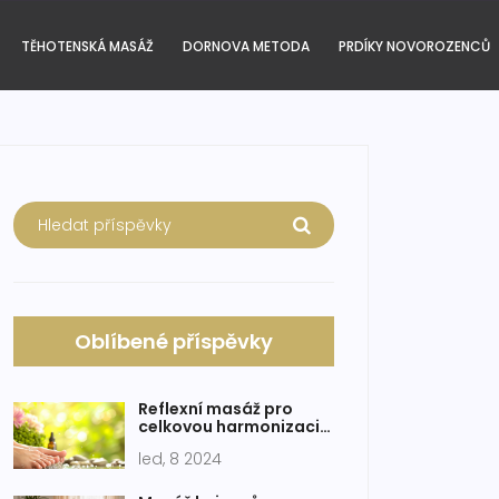
TĚHOTENSKÁ MASÁŽ
DORNOVA METODA
PRDÍKY NOVOROZENCŮ
Oblíbené příspěvky
Reflexní masáž pro
celkovou harmonizaci
těla a duše, holistická
led, 8 2024
léčebná metoda