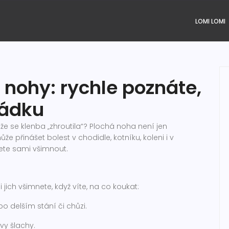
LOMI LOMI
nohy: rychle poznáte,
řádku
že se klenba „zhroutila“? Plochá noha není jen
e přinášet bolest v chodidle, kotníku, koleni i v
žete sami všimnout.
jich všimnete, když víte, na co koukat:
o delším stání či chůzi.
ovy šlachy.