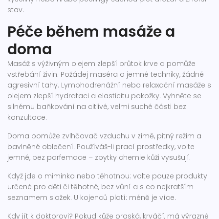
stav.
Péče během masáže a
doma
Masáž s výživným olejem zlepší průtok krve a pomůže
vstřebání živin. Požádej maséra o jemné techniky, žádné
agresivní tahy. Lymphodrenážní nebo relaxační masáže s
olejem zlepší hydrataci a elasticitu pokožky. Vyhněte se
silnému baňkování na citlivé, velmi suché části bez
konzultace.
Doma pomůže zvlhčovač vzduchu v zimě, pitný režim a
bavlněné oblečení. Používáš-li prací prostředky, volte
jemné, bez parfemace – zbytky chemie kůži vysušují.
Když jde o miminko nebo těhotnou: volte pouze produkty
určené pro děti či těhotné, bez vůní a s co nejkratším
seznamem složek. U kojenců platí: méně je více.
Kdy jít k doktorovi? Pokud kůže praská, krváčí, má výrazné