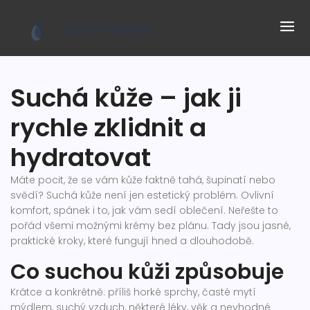
Suchá kůže – jak ji
rychle zklidnit a
hydratovat
Máte pocit, že se vám kůže faktně tahá, šupinatí nebo
svědí? Suchá kůže není jen estetický problém. Ovlivní
komfort, spánek i to, jak vám sedí oblečení. Neřešte to
pořád všemi možnými krémy bez plánu. Tady jsou jasné,
praktické kroky, které fungují hned a dlouhodobě.
Co suchou kůži způsobuje
Krátce a konkrétně: příliš horké sprchy, časté mytí
mýdlem, suchý vzduch, některé léky, věk a nevhodné