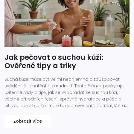
Jak pečovat o suchou kůži:
Ověřené tipy a triky
Suchá kůže může být velmi nepříjemná a způsobovat
svědění, šupinatění a zarudnutí. Tento článek poskytuje
užitečné rady a tipy, jak se vypořádat se suchou kůží,
včetně přírodních řešení, správné hydratace a péče o
citlivou pokožku. Zahrnuje také prevenční opatření, která
mohou pomoci předejít opětovnému vysoušení kůže.
Naučte se, jak pečovat o svou pokožku, abyste se cítili
Zobrazit více
pohodlně a zdravě.