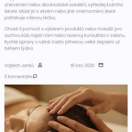
zčervenání nebo dlouhodobé svědění, vyhledej kožního
lékaře. Může jít o ekzém nebo jiné onemocnění, které
potřebuje cílenou léčbu.
Chceš-li pomoct s výběrem produktů nebo masáží pro
suchou kůži, napiš nám nebo rezervuj konzultaci v salonu.
Rychlé úpravy v rutině často přinesou velké zlepšení už
během týdnů.
Vojtěch Janků
18 čec 2026
0 Komentáře