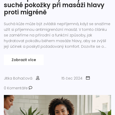
suché pokožky při masáži hlavy
proti migréně
Suchá kůže může být zvláště nepříjemná, když se snažíme
užít si příjemnou antimigrenózní masáž. V tomto článku
se zaměříme na přírodní a funkční způsoby, jak
hydratovat pokožku během masáže hlavy, aby se zvýšil
její účinek a poskytl požadovaný komfort. Dozvíte se o
vhodných přírodních olejích a zvlhčujících krémech, které
nejen zklidní suchost, ale také podpoří relaxaci. Také se
Zobrazit více
podíváme na nejčastější chyby, kterých je třeba se
vyvarovat a nabídneme několik praktických tipů pro
dosažení optimální péče o pokožku.
Jitka Bohačová
15 čec 2024
0 Komentáře