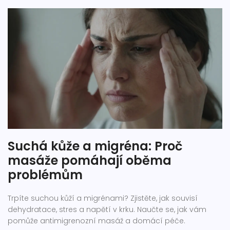
Suchá kůže a migréna: Proč
masáže pomáhají oběma
problémům
Trpíte suchou kůží a migrénami? Zjistěte, jak souvisí
dehydratace, stres a napětí v krku. Naučte se, jak vám
pomůže antimigrenozní masáž a domácí péče.