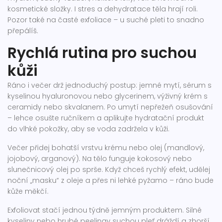
kosmetické složky. I stres a dehydratace těla hrají roli.
Pozor také na časté exfoliace – u suché pleti to snadno
přepálíš.
Rychlá rutina pro suchou
kůži
Ráno i večer drž jednoduchý postup: jemné mytí, sérum s
kyselinou hyaluronovou nebo glycerinem, výživný krém s
ceramidy nebo skvalanem. Po umytí nepřežeň osušování
– lehce osušte ručníkem a aplikujte hydratační produkt
do vlhké pokožky, aby se voda zadržela v kůži.
Večer přidej bohatší vrstvu krému nebo olej (mandlový,
jojobový, arganový). Na tělo funguje kokosový nebo
slunečnicový olej po sprše. Když chceš rychlý efekt, udělej
noční „masku“ z oleje a přes ni lehké pyžamo – ráno bude
kůže měkčí.
Exfoliovat stačí jednou týdně jemným produktem. Silné
kyseliny nebo hrubé peelingy suchou pleť dráždí a zhorší