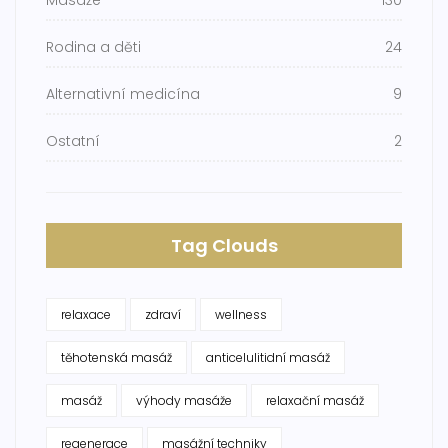
Rodina a děti
24
Alternativní medicína
9
Ostatní
2
Tag Clouds
relaxace
zdraví
wellness
těhotenská masáž
anticelulitidní masáž
masáž
výhody masáže
relaxační masáž
regenerace
masážní techniky