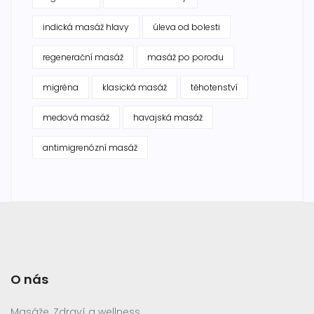
indická masáž hlavy
úleva od bolesti
regenerační masáž
masáž po porodu
migréna
klasická masáž
těhotenství
medová masáž
havajská masáž
antimigrenózní masáž
O nás
Masáže, Zdraví a wellness