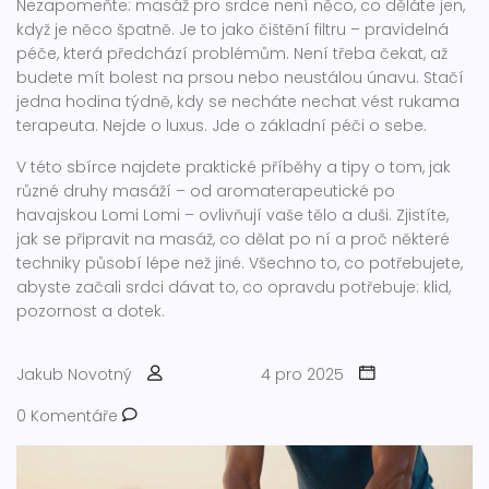
Nezapomeňte: masáž pro srdce není něco, co děláte jen,
když je něco špatně. Je to jako čištění filtru – pravidelná
péče, která předchází problémům. Není třeba čekat, až
budete mít bolest na prsou nebo neustálou únavu. Stačí
jedna hodina týdně, kdy se necháte nechat vést rukama
terapeuta. Nejde o luxus. Jde o základní péči o sebe.
V této sbírce najdete praktické příběhy a tipy o tom, jak
různé druhy masáží – od aromaterapeutické po
havajskou Lomi Lomi – ovlivňují vaše tělo a duši. Zjistíte,
jak se připravit na masáž, co dělat po ní a proč některé
techniky působí lépe než jiné. Všechno to, co potřebujete,
abyste začali srdci dávat to, co opravdu potřebuje: klid,
pozornost a dotek.
Jakub Novotný
4 pro 2025
0 Komentáře