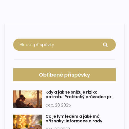
Oblíbené příspěvky
Kdy a jak se snižuje riziko
potratu: Praktický průvodce pro
těhotné ženy
čec, 28 2025
Co je lymfedém a jaké má
příznaky: Informace a rady