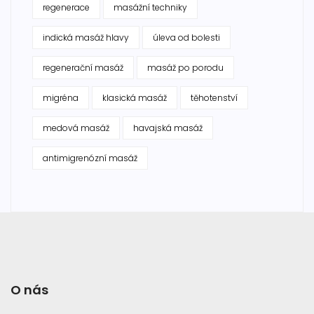
regenerace
masážní techniky
indická masáž hlavy
úleva od bolesti
regenerační masáž
masáž po porodu
migréna
klasická masáž
těhotenství
medová masáž
havajská masáž
antimigrenózní masáž
O nás