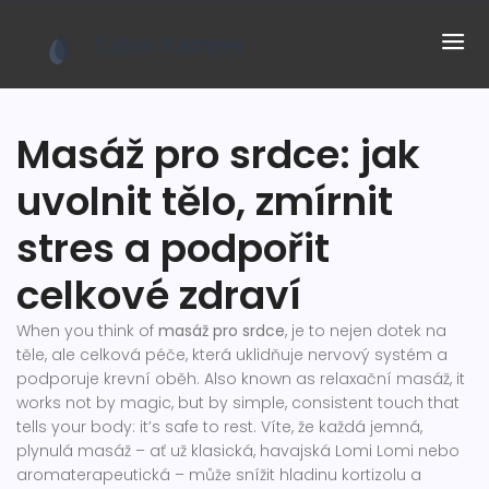
Masáž pro srdce: jak
uvolnit tělo, zmírnit
stres a podpořit
celkové zdraví
When you think of
masáž pro srdce
,
je to nejen dotek na
těle, ale celková péče, která uklidňuje nervový systém a
podporuje krevní oběh
. Also known as
relaxační masáž
, it
works not by magic, but by simple, consistent touch that
tells your body: it’s safe to rest.
Víte, že každá jemná,
plynulá masáž – ať už klasická, havajská Lomi Lomi nebo
aromaterapeutická – může snížit hladinu kortizolu a