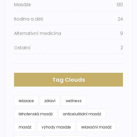
Masáže
130
Rodina a děti
24
Alternativní medicína
9
Ostatní
2
Tag Clouds
relaxace
zdraví
wellness
těhotenská masáž
anticelulitidní masáž
masáž
výhody masáže
relaxační masáž