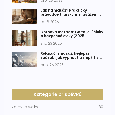
pro, 28 2023
Jak na masáž? Praktický
průvodce thajskými masážemi
pro začátečníky
lis, 16 2025
Dornova metoda: Co to je, účinky
a bezpečné cviky (2025
průvodce)
srp, 23 2025
Relaxační masáž: Nejlepší
způsob, jak vypnout a zlepšit si
náladu
dub, 25 2026
Kategorie příspěvků
Zdraví a wellness
180