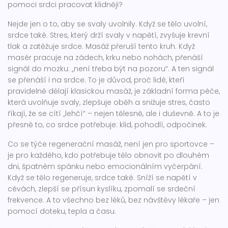
pomoci srdci pracovat klidněji?
Nejde jen o to, aby se svaly uvolnily. Když se tělo uvolní,
srdce také. Stres, který drží svaly v napětí, zvyšuje krevní
tlak a zatěžuje srdce. Masáž přeruší tento kruh. Když
masér pracuje na zádech, krku nebo nohách, přenáší
signál do mozku: „není třeba být na pozoru“. A ten signál
se přenáší i na srdce. To je důvod, proč lidé, kteří
pravidelně dělají
klasickou masáž
,
je základní forma péče,
která uvolňuje svaly, zlepšuje oběh a snižuje stres
, často
říkají, že se cítí „lehčí“ – nejen tělesně, ale i duševně. A to je
přesně to, co srdce potřebuje: klid, pohodlí, odpočinek.
Co se týče
regenerační masáž
,
není jen pro sportovce –
je pro každého, kdo potřebuje tělo obnovit po dlouhém
dni, špatném spánku nebo emocionálním vyčerpání
.
Když se tělo regeneruje, srdce také. Sníží se napětí v
cévách, zlepší se přísun kyslíku, zpomalí se srdeční
frekvence. A to všechno bez léků, bez návštěvy lékaře – jen
pomocí doteku, tepla a času.