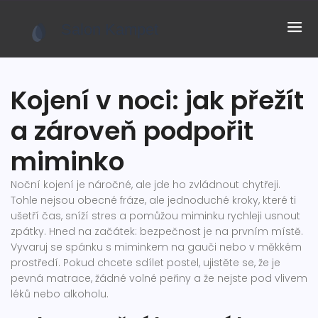
Kojení v noci: jak přežít
a zároveň podpořit
miminko
Noční kojení je náročné, ale jde ho zvládnout chytřeji.
Tohle nejsou obecné fráze, ale jednoduché kroky, které ti
ušetří čas, sníží stres a pomůžou miminku rychleji usnout
zpátky. Hned na začátek: bezpečnost je na prvním místě.
Vyvaruj se spánku s miminkem na gauči nebo v měkkém
prostředí. Pokud chcete sdílet postel, ujistěte se, že je
pevná matrace, žádné volné peřiny a že nejste pod vlivem
léků nebo alkoholu.