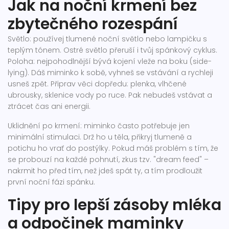
Jak na noční krmení bez
zbytečného rozespání
Světlo: používej tlumené noční světlo nebo lampičku s
teplým tónem. Ostré světlo přeruší i tvůj spánkový cyklus.
Poloha: nejpohodlnější bývá kojení vleže na boku (side-
lying). Dáš miminko k sobě, vyhneš se vstávání a rychleji
usneš zpět. Připrav věci dopředu: plenka, vlhčené
ubrousky, sklenice vody po ruce. Pak nebudeš vstávat a
ztrácet čas ani energii.
Uklidnění po krmení: miminko často potřebuje jen
minimální stimulaci. Drž ho u těla, přikryj tlumeně a
potichu ho vrať do postýlky. Pokud máš problém s tím, že
se probouzí na každé pohnutí, zkus tzv. "dream feed" –
nakrmit ho před tím, než jdeš spát ty, a tím prodloužit
první noční fázi spánku.
Tipy pro lepší zásoby mléka
a odpočinek maminky