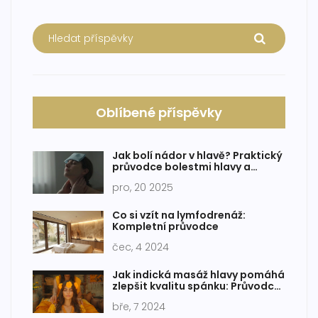
Oblíbené příspěvky
Jak bolí nádor v hlavě? Praktický
průvodce bolestmi hlavy a
antimigrenózní masáží
pro, 20 2025
Co si vzít na lymfodrenáž:
Kompletní průvodce
čec, 4 2024
Jak indická masáž hlavy pomáhá
zlepšit kvalitu spánku: Průvodce
pro lepší odpočinek
bře, 7 2024