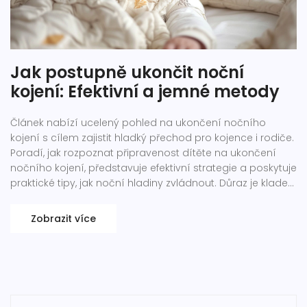
Jak postupně ukončit noční
kojení: Efektivní a jemné metody
Článek nabízí ucelený pohled na ukončení nočního
kojení s cílem zajistit hladký přechod pro kojence i rodiče.
Poradí, jak rozpoznat připravenost dítěte na ukončení
nočního kojení, představuje efektivní strategie a poskytuje
praktické tipy, jak noční hladiny zvládnout. Důraz je kladen
na jemný a postupný přístup, který respektuje potřeby a
tempo jak dítěte, tak rodiče.
Zobrazit více