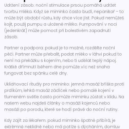
Udržení zásob: noční stimulace prsou pomáhá udržet
tvorbu mléka. Když se miminko často budí, nepanikař – to
může být období růstu, kdy chce více jíst. Pokud nemůžeš
kojit, použij pumpu a uložené mléko. Pumpování v noci
(jedenkrát) může pomoct při bolestivém zapadnutí
zásob.
Partner a podpora: pokud je to možné, rozdělte noční
péči. Partner může přebalit, podat mléko v láhvi pokud to
není na překážku s kojením, nebo ti udělat teplý nápoj.
Krátké dřímnutí během dne pomůže víc než snaha
fungovat bez spánku celé dny.
Uklidňovací rituály pro miminko: jemná masáž bříška proti
prdíkům, lehká masáž zádíček nebo pomalé kojení v
tlumeném světle často pomůže miminku zůstat v klidu. Na
našem webu najdeš články o masáži kojenců nebo
masáži po porodu, které se hodí právě do noční rutiny.
Kdy zajít za lékařem: pokud miminko špatně přibírá, je
extrémně neklidné nebo má potíže s dýcháním, domluv