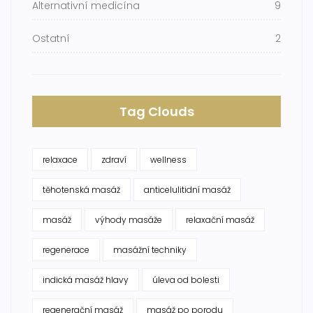
Alternativní medicína
9
Ostatní
2
Tag Clouds
relaxace
zdraví
wellness
těhotenská masáž
anticelulitidní masáž
masáž
výhody masáže
relaxační masáž
regenerace
masážní techniky
indická masáž hlavy
úleva od bolesti
regenerační masáž
masáž po porodu