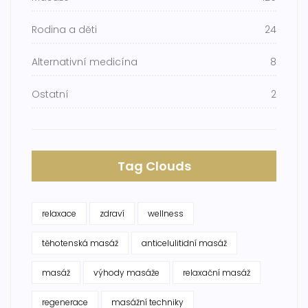
Rodina a děti
24
Alternativní medicína
8
Ostatní
2
Tag Clouds
relaxace
zdraví
wellness
těhotenská masáž
anticelulitidní masáž
masáž
výhody masáže
relaxační masáž
regenerace
masážní techniky