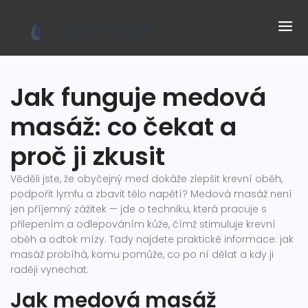
Jak funguje medová
masáž: co čekat a
proč ji zkusit
Věděli jste, že obyčejný med dokáže zlepšit krevní oběh,
podpořit lymfu a zbavit tělo napětí? Medová masáž není
jen příjemný zážitek — jde o techniku, která pracuje s
přilepením a odlepováním kůže, čímž stimuluje krevní
oběh a odtok mízy. Tady najdete praktické informace: jak
masáž probíhá, komu pomůže, co po ní dělat a kdy ji
raději vynechat.
Jak medová masáž