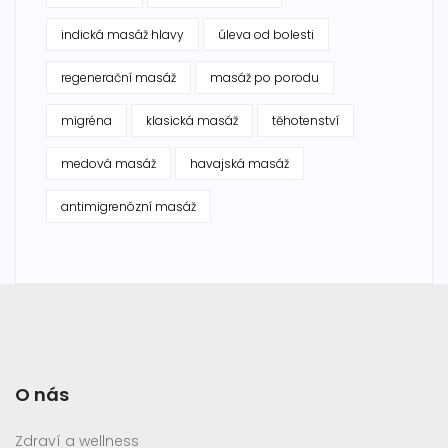
indická masáž hlavy
úleva od bolesti
regenerační masáž
masáž po porodu
migréna
klasická masáž
těhotenství
medová masáž
havajská masáž
antimigrenózní masáž
O nás
Zdraví a wellness