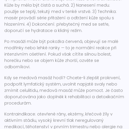
Kůže by měla být čistá a suchá. 2) Nanesení medu:
použije se teplý, tekutý med v tenké vrstvě. 3) Technika:
masér provádí série přitažení a odtržení kůže spolu s
hlazeními. 4) Dokončení: přebytečný med se setře,
doporučí se hydratace a klidný režim.
Po masáži může být pokožka červená, objevují se malé
modřinky nebo lehké ranky — to je normální reakce při
intenzivním ošetření. Pokud však cítíte silnou bolest,
horečku nebo se objem kůže zhorší, ozvěte se
odborníkovi.
Kdy se medová masáž hodí? Chcete-li zlepšit prokrvení,
podpořit lymfatický systém, uvolnit napjaté svaly nebo
zmírnit celulitidu, medová masáž může pomoct. Je často
doporučována jako doplněk k rehabilitaci a detoxikačním
procedurám.
Kontraindikace: otevřené rány, ekzémy, křečové žíly v
aktivním stádiu, vysoký krevní tlak neregulovaný
medikací, těhotenství v prvním trimestru nebo alergie na