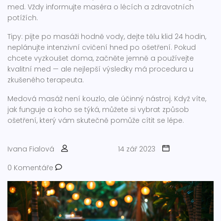
med. Vždy informujte maséra o lécích a zdravotních
potížích.
Tipy: pijte po masáži hodně vody, dejte tělu klid 24 hodin,
neplánujte intenzivní cvičení hned po ošetření. Pokud
chcete vyzkoušet doma, začněte jemně a používejte
kvalitní med — ale nejlepší výsledky má procedura u
zkušeného terapeuta.
Medová masáž není kouzlo, ale účinný nástroj. Když víte,
jak funguje a koho se týká, můžete si vybrat způsob
ošetření, který vám skutečně pomůže cítit se lépe.
Ivana Fialová
14 zář 2023
0 Komentáře