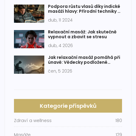
Podpora růstu vlasů díky indické
masáži hlavy: Přírodní techniky a
výhody
dub, 11 2024
Relaxační masáž: Jak skutečně
vypnout a zbavit se stresu
dub, 4 2026
Jak relaxační masáž pomáhá při
únavě: Vědecky podložené
benefity a tipy
čen, 5 2026
Kategorie příspěvků
Zdraví a wellness
180
Masáže
129