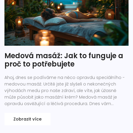
Medová masáž: Jak to funguje a
proč to potřebujete
Ahoj, dnes se podíváme na něco opravdu speciálního -
medovou masáž. Určitě jste již slyšeli o nekonečných
výhodách medu pro naše zdraví, ale víte, jak úžasně
může působit jako masážní krém? Medová masáž je
opravdu osvěžující a léčivá procedura. Dnes vám
prozradím, jak funguje a proč ji opravdu potřebujete
vyzkoušet. Budu se těšit na vaše reakce.
Zobrazit více