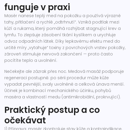
funguje v praxi
Masér nanese teplý med na pokožku a používá výrazné
tahy, přitlačení a rychlé „odtrhnutí“. Vzniká podtlak mezi
kůží a rukama, který pomáhá rozhýbat stagnující krev a
lymfu. To zlepšuje zásobení tkání kyslíkem a urychluje
odvoz odpadních látek. Díky lepkavému efektu med do
určité míry „vytahuje“ toxiny z povrchových vrstev pokožky,
zároveň stimuluje nervová zakončení — proto často
pocítíte teplo a uvolnění.
Nečekejte ale zázrak přes noc. Medová masáž podporuje
regeneraci postupně: po sérii procedur může kůže
vypadat pevnější, svaly uvolněné a celková únava menší.
Účinek je kombinací mechanického účinku, pohybů
maséra a vlastností medu (antimikrobiální, prokrvující).
Praktický postup a co
očekávat
1) Příprava: masér zkontroluje stav kůže a kontraindikace.