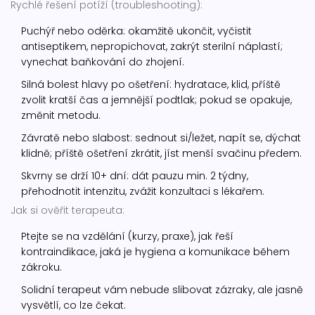
Rychlé řešení potíží (troubleshooting):
Puchýř nebo oděrka: okamžitě ukončit, vyčistit
antiseptikem, nepropichovat, zakrýt sterilní náplastí;
vynechat baňkování do zhojení.
Silná bolest hlavy po ošetření: hydratace, klid, příště
zvolit kratší čas a jemnější podtlak; pokud se opakuje,
změnit metodu.
Závratě nebo slabost: sednout si/ležet, napít se, dýchat
klidně; příště ošetření zkrátit, jíst menší svačinu předem.
Skvrny se drží 10+ dní: dát pauzu min. 2 týdny,
přehodnotit intenzitu, zvážit konzultaci s lékařem.
Jak si ověřit terapeuta:
Ptejte se na vzdělání (kurzy, praxe), jak řeší
kontraindikace, jaká je hygiena a komunikace během
zákroku.
Solidní terapeut vám nebude slibovat zázraky, ale jasně
vysvětlí, co lze čekat.