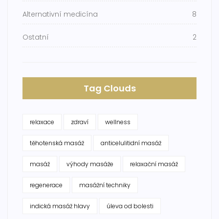
Alternativní medicína
8
Ostatní
2
Tag Clouds
relaxace
zdraví
wellness
těhotenská masáž
anticelulitidní masáž
masáž
výhody masáže
relaxační masáž
regenerace
masážní techniky
indická masáž hlavy
úleva od bolesti