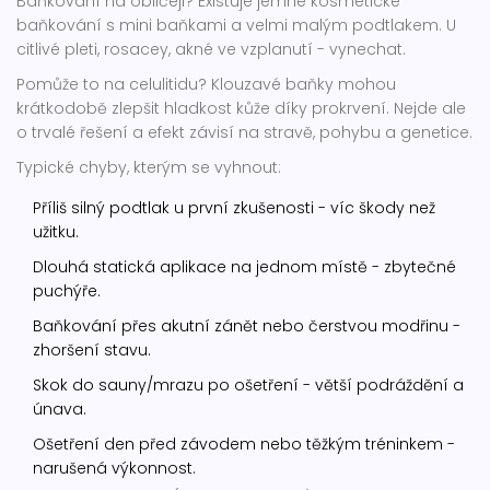
Baňkování na obličeji? Existuje jemné kosmetické
baňkování s mini baňkami a velmi malým podtlakem. U
citlivé pleti, rosacey, akné ve vzplanutí - vynechat.
Pomůže to na celulitidu? Klouzavé baňky mohou
krátkodobě zlepšit hladkost kůže díky prokrvení. Nejde ale
o trvalé řešení a efekt závisí na stravě, pohybu a genetice.
Typické chyby, kterým se vyhnout:
Příliš silný podtlak u první zkušenosti - víc škody než
užitku.
Dlouhá statická aplikace na jednom místě - zbytečné
puchýře.
Baňkování přes akutní zánět nebo čerstvou modřinu -
zhoršení stavu.
Skok do sauny/mrazu po ošetření - větší podráždění a
únava.
Ošetření den před závodem nebo těžkým tréninkem -
narušená výkonnost.