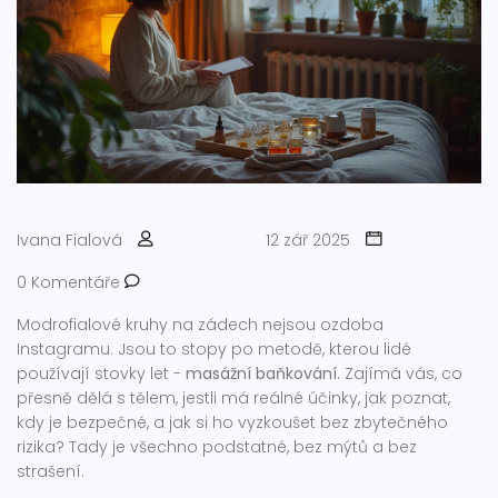
Ivana Fialová
12 zář 2025
0 Komentáře
Modrofialové kruhy na zádech nejsou ozdoba
Instagramu. Jsou to stopy po metodě, kterou lidé
používají stovky let -
masážní baňkování
. Zajímá vás, co
přesně dělá s tělem, jestli má reálné účinky, jak poznat,
kdy je bezpečné, a jak si ho vyzkoušet bez zbytečného
rizika? Tady je všechno podstatné, bez mýtů a bez
strašení.