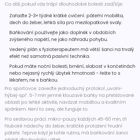
Co dál, pokud vás trápí dlouhodobé bolesti zad/šíje:
Zařaďte 2-3× týdně krátké cvičení: páteřní mobilita,
dech do žeber, lehká síla pro mezilopatkové svaly.
Baňkování používejte jako doplněk v obdobích
zvýšeného napětí, ne jako náhradu pohybu.
Vedený plán s fyzioterapeutem má větší šanci na trvalý
efekt než samotná pasivní technika.
Pokud máte noční bolesti, brnění, slabost v končetinách
nebo nejasný rychlý úbytek hmotnosti - řešte to s
lékařem, ne s baňkou.
Pro sportovce: zaveďte jednoduchý protokol „uvolni-
hýbej-spi“. 5-7 min jemné klouzavé baňky na přetěžované
oblasti po lehké aktivitě, navázat mobilitou a kvalitním
spánkem. Není to sexy, ale funguje to.
Pro sedavou práci: mikro-pauzy každých 45-60 min, tři
hluboké nádechy do žeber, kratičké protažení hrudní
páteře. Teprve když je tohle rutina, má baňkování šanci
přidat dlouhodobý užitek.