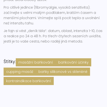
Pro citlivé jedince (fibromyalgie, vysoká senzitivita):
začínejte s velmi malým podtlakem, kratším časem a
menšími plochami. Vnímejte spíš pocit tepla a uvolnění
než intenzitu tahu.
Je fajn si vést „deník těla“: datum, oblast, intenzita 1-10, čas
a reakce po 24 a 48 h. Po třech-čtyřech sezeních uvidíte,
jestli je to vaše cesta, nebo raději jiná metoda.
Štítky:
masážní baňkování
baňkování účinky
cupping masáž
baňky silikonové vs skleněné
kontraindikace baňkování