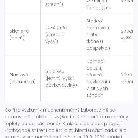
zad, šíje, IT
střední
střední)
band, lýtka
Statické
20-40 kPa
baňkování,
Skleněné
Střední
(střední-
hlubší
(oheň)
vyšší
vyšší)
tkáně u
dospělých
Domácí
použití,
5-35 kPa
Plastové
přesné
Nízké a
(jemný-vyšší,
(pumpička)
dávkování
střední
dávkovatelný)
v citlivých
zónách
Co říká výzkum k mechanismům? Laboratorně se
opakovaně prokázalo zvýšení kožního průtoku a změny
teploty po aplikaci baněk. Klinické studie pak popisují
krátkodobé snížení bolesti a ztuhlosti u částí zad, šíje a
ramen. Systematické přehledy z let 2018-2022 uvádějí