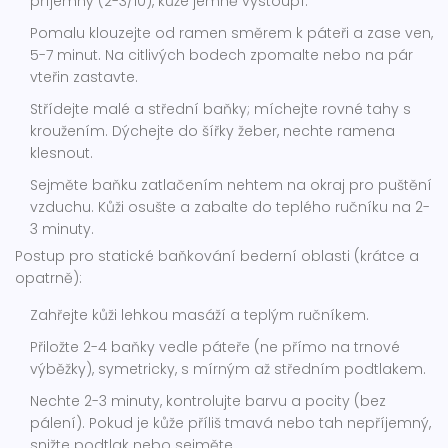
příjemný (2-3/10), kůže jemně vystoupí.
Pomalu klouzejte od ramen směrem k páteři a zase ven,
5-7 minut. Na citlivých bodech zpomalte nebo na pár
vteřin zastavte.
Střídejte malé a střední baňky; míchejte rovné tahy s
kroužením. Dýchejte do šířky žeber, nechte ramena
klesnout.
Sejměte baňku zatlačením nehtem na okraj pro puštění
vzduchu. Kůži osušte a zabalte do teplého ručníku na 2-
3 minuty.
Postup pro statické baňkování bederní oblasti (krátce a
opatrně):
Zahřejte kůži lehkou masáží a teplým ručníkem.
Přiložte 2-4 baňky vedle páteře (ne přímo na trnové
výběžky), symetricky, s mírným až středním podtlakem.
Nechte 2-3 minuty, kontrolujte barvu a pocity (bez
pálení). Pokud je kůže příliš tmavá nebo tah nepříjemný,
snižte podtlak nebo sejměte.