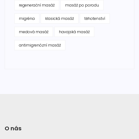
regenerační masáž
masáž po porodu
migréna
klasická masáž
těhotenství
medová masáž
havajská masáž
antimigrenózní masáž
O nás