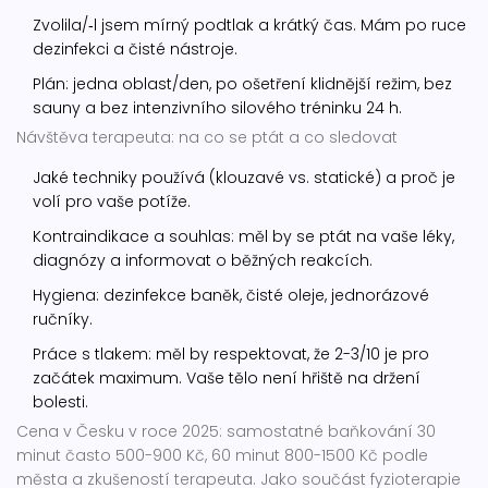
Zvolila/‑l jsem mírný podtlak a krátký čas. Mám po ruce
dezinfekci a čisté nástroje.
Plán: jedna oblast/den, po ošetření klidnější režim, bez
sauny a bez intenzivního silového tréninku 24 h.
Návštěva terapeuta: na co se ptát a co sledovat
Jaké techniky používá (klouzavé vs. statické) a proč je
volí pro vaše potíže.
Kontraindikace a souhlas: měl by se ptát na vaše léky,
diagnózy a informovat o běžných reakcích.
Hygiena: dezinfekce baněk, čisté oleje, jednorázové
ručníky.
Práce s tlakem: měl by respektovat, že 2-3/10 je pro
začátek maximum. Vaše tělo není hřiště na držení
bolesti.
Cena v Česku v roce 2025: samostatné baňkování 30
minut často 500-900 Kč, 60 minut 800-1500 Kč podle
města a zkušeností terapeuta. Jako součást fyzioterapie