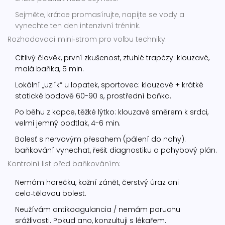
Sejměte, krátce promasírujte, napijte se vody a
vynechte ten den intenzivní trénink.
Rozhodovací mini‑strom pro volbu techniky:
Citlivý člověk, první zkušenost, ztuhlé trapézy: klouzavé,
malá baňka, 5 min.
Lokální „uzlík“ u lopatek, sportovec: klouzavé + krátké
statické bodově 60-90 s, prostřední baňka.
Po běhu z kopce, těžké lýtko: klouzavé směrem k srdci,
velmi jemný podtlak, 4-6 min.
Bolesť s nervovým přesahem (pálení do nohy):
baňkování vynechat, řešit diagnostiku a pohybový plán.
Kontrolní list před baňkováním:
Nemám horečku, kožní zánět, čerstvý úraz ani
celo‑tělovou bolest.
Neužívám antikoagulancia / nemám poruchu
srážlivosti. Pokud ano, konzultuji s lékařem.