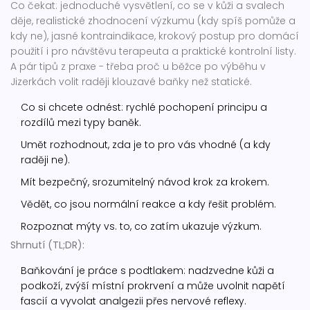
Co čekat: jednoduché vysvětlení, co se v kůži a svalech
děje, realistické zhodnocení výzkumu (kdy spíš pomůže a
kdy ne), jasné kontraindikace, krokový postup pro domácí
použití i pro návštěvu terapeuta a praktické kontrolní listy.
A pár tipů z praxe - třeba proč u běžce po výběhu v
Jizerkách volit raději klouzavé baňky než statické.
Co si chcete odnést: rychlé pochopení principu a
rozdílů mezi typy baněk.
Umět rozhodnout, zda je to pro vás vhodné (a kdy
raději ne).
Mít bezpečný, srozumitelný návod krok za krokem.
Vědět, co jsou normální reakce a kdy řešit problém.
Rozpoznat mýty vs. to, co zatím ukazuje výzkum.
Shrnutí (TL;DR):
Baňkování je práce s podtlakem: nadzvedne kůži a
podkoží, zvýší místní prokrvení a může uvolnit napětí
fascií a vyvolat analgezii přes nervové reflexy.