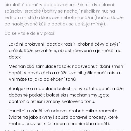
cirkulační poměry pod povrchem. Existují dva hlavní
způsoby: statické (baňky se nechají několik minut na
jednom místě) a klouzavé neboli masážní (baňka klouže
po naolejované kůži a podtlak se udržuje mírný).
Co se v těle děje v praxi:
Lokální prokrvení: podtlak rozšíří drobné cévy a zvýší
průtok. Kůže se zahřeje, oblast zčervená a je měkčí na
dotek.
Mechanická stimulace fascie: nadzvednutí tkání změní
napětí v povázkách a může uvolnit „přilepená“ místa.
Vnímáte to jako odlehčení tahů.
Analgezie a modulace bolesti: silný kožní podnět může
dočasně potlačit bolest skrz mechanismy „gate
control“ a reflexní změny svalového tonu.
Imunitní a zánětlivá odezva: drobná mikrotraumata
(viditelná jako skvrny) spustí opravné procesy, které
mohou souviset s ústupem chronického napětí.