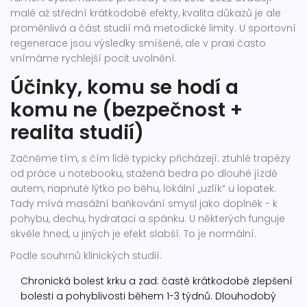
malé až střední krátkodobé efekty, kvalita důkazů je ale
proměnlivá a část studií má metodické limity. U sportovní
regenerace jsou výsledky smíšené, ale v praxi často
vnímáme rychlejší pocit uvolnění.
Účinky, komu se hodí a
komu ne (bezpečnost +
realita studií)
Začněme tím, s čím lidé typicky přicházejí: ztuhlé trapézy
od práce u notebooku, stažená bedra po dlouhé jízdě
autem, napnuté lýtko po běhu, lokální „uzlík“ u lopatek.
Tady mívá masážní baňkování smysl jako doplněk - k
pohybu, dechu, hydrataci a spánku. U některých funguje
skvěle hned, u jiných je efekt slabší. To je normální.
Podle souhrnů klinických studií:
Chronická bolest krku a zad: časté krátkodobé zlepšení
bolesti a pohyblivosti během 1-3 týdnů. Dlouhodobý