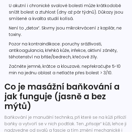
U akutní i chronické svalové bolesti může krátkodobě
snížit bolest a ztuhlost (dny až pár týdnů). Důkazy jsou
smíšené a kvalita studií kolísá.
Není to „detox“. Skvrny jsou mikrokrvácení z kapilár, ne
toxiny.
Pozor na kontraindikace: poruchy srážlivosti,
antikoagulancia, křehká kůže, infekce, aktivní záněty,
těhotenství na břiše/bedrech, křečové žíly.
Začněte jemně, krátce a klouzavě; nepřekračujte 5-10
min na jednu oblast a netlačte přes bolest > 3/10.
Co je masážní baňkování a
jak funguje (jasně a bez
mýtů)
Baňkování je manuální technika, při které se na kůži přiloží
baňky a vytvoří se v nich podtlak. Ten „přisaje“ kůži, lehce ji
nadzvedne od svalů a fascie a tím změní mechanické i