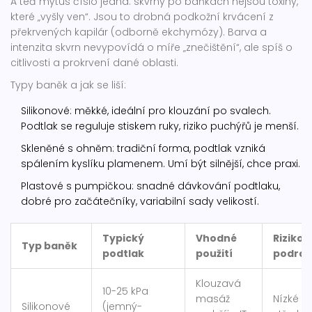
A teď mýtus číslo jedna: skvrny po baňkách nejsou toxiny,
které „vyšly ven“. Jsou to drobná podkožní krvácení z
překrvených kapilár (odborně ekchymózy). Barva a
intenzita skvrn nevypovídá o míře „znečištění“, ale spíš o
citlivosti a prokrvení dané oblasti.
Typy baněk a jak se liší:
Silikonové: měkké, ideální pro klouzání po svalech.
Podtlak se reguluje stiskem ruky, riziko puchýřů je menší.
Skleněné s ohněm: tradiční forma, podtlak vzniká
spálením kyslíku plamenem. Umí být silnější, chce praxi.
Plastové s pumpičkou: snadné dávkování podtlaku,
dobré pro začátečníky, variabilní sady velikostí.
Typický
Vhodné
Riziko
Typ baněk
podtlak
použití
podráž
Klouzavá
10-25 kPa
masáž
Nízké a
Silikonové
(jemný-