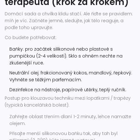
terapeuta (krok za krokem)
Domácí sada a chvilka klidu stačí. Ale řiďte se pravidlem:
míň je víc. Začněte jemně, sledujte, jak tělo reaguje, a
podle toho upravujte.
Co budete potřebovat:
Baňky: pro začátek silikonové nebo plastové s
pumpičkou (2-4 velikosti). Sklo s ohněm nechte na
zkušenější ruce.
Neutrální olej: frakcionovaný kokos, mandlový, řepkový.
Vyhněte se těžkým parfemacím.
Dezinfekce na nástroje, papírové utěrky, teplý ručník.
Postup pro klouzavou techniku mezi lopatkami / trapézy
(typická kancelářská bolest):
Zahřejte oblast třením dlaní 1-2 minuty, lehce namažte
olejem.
Přisajte menší silikonovou baňku tak, aby tah byl