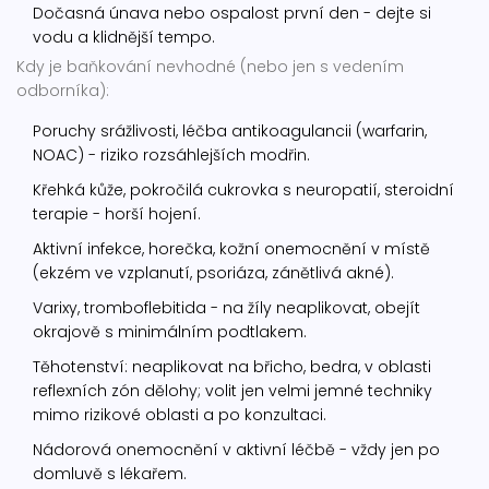
Dočasná únava nebo ospalost první den - dejte si
vodu a klidnější tempo.
Kdy je baňkování nevhodné (nebo jen s vedením
odborníka):
Poruchy srážlivosti, léčba antikoagulancii (warfarin,
NOAC) - riziko rozsáhlejších modřin.
Křehká kůže, pokročilá cukrovka s neuropatií, steroidní
terapie - horší hojení.
Aktivní infekce, horečka, kožní onemocnění v místě
(ekzém ve vzplanutí, psoriáza, zánětlivá akné).
Varixy, tromboflebitida - na žíly neaplikovat, obejít
okrajově s minimálním podtlakem.
Těhotenství: neaplikovat na břicho, bedra, v oblasti
reflexních zón dělohy; volit jen velmi jemné techniky
mimo rizikové oblasti a po konzultaci.
Nádorová onemocnění v aktivní léčbě - vždy jen po
domluvě s lékařem.