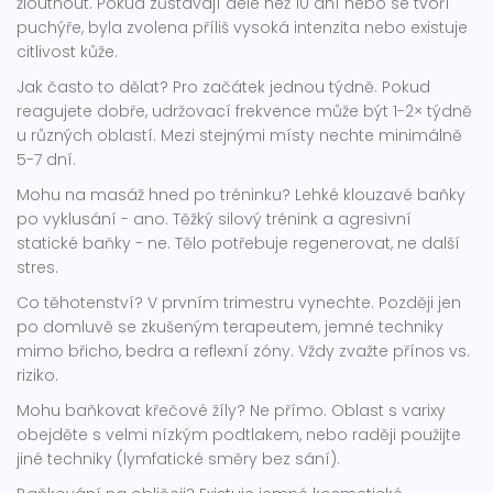
žloutnout. Pokud zůstávají déle než 10 dní nebo se tvoří
puchýře, byla zvolena příliš vysoká intenzita nebo existuje
citlivost kůže.
Jak často to dělat? Pro začátek jednou týdně. Pokud
reagujete dobře, udržovací frekvence může být 1-2× týdně
u různých oblastí. Mezi stejnými místy nechte minimálně
5-7 dní.
Mohu na masáž hned po tréninku? Lehké klouzavé baňky
po vyklusání - ano. Těžký silový trénink a agresivní
statické baňky - ne. Tělo potřebuje regenerovat, ne další
stres.
Co těhotenství? V prvním trimestru vynechte. Později jen
po domluvě se zkušeným terapeutem, jemné techniky
mimo břicho, bedra a reflexní zóny. Vždy zvažte přínos vs.
riziko.
Mohu baňkovat křečové žíly? Ne přímo. Oblast s varixy
obejděte s velmi nízkým podtlakem, nebo raději použijte
jiné techniky (lymfatické směry bez sání).