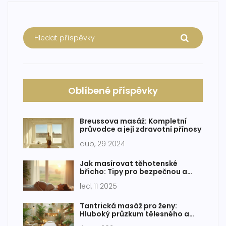
Oblíbené příspěvky
Breussova masáž: Kompletní
průvodce a její zdravotní přínosy
dub, 29 2024
Jak masírovat těhotenské
břicho: Tipy pro bezpečnou a
účinnou péči
led, 11 2025
Tantrická masáž pro ženy:
Hluboký průzkum tělesného a
duševního uvolnění