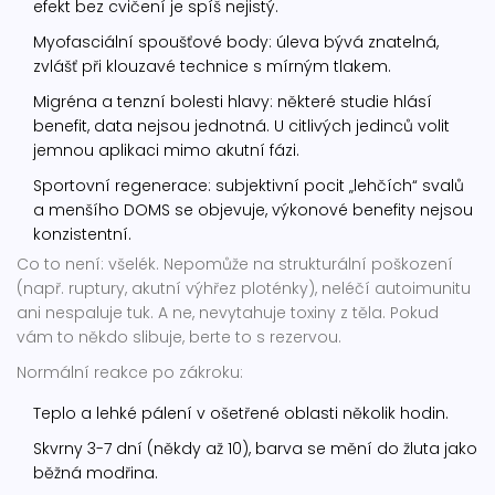
efekt bez cvičení je spíš nejistý.
Myofasciální spoušťové body: úleva bývá znatelná,
zvlášť při klouzavé technice s mírným tlakem.
Migréna a tenzní bolesti hlavy: některé studie hlásí
benefit, data nejsou jednotná. U citlivých jedinců volit
jemnou aplikaci mimo akutní fázi.
Sportovní regenerace: subjektivní pocit „lehčích“ svalů
a menšího DOMS se objevuje, výkonové benefity nejsou
konzistentní.
Co to není: všelék. Nepomůže na strukturální poškození
(např. ruptury, akutní výhřez ploténky), neléčí autoimunitu
ani nespaluje tuk. A ne, nevytahuje toxiny z těla. Pokud
vám to někdo slibuje, berte to s rezervou.
Normální reakce po zákroku:
Teplo a lehké pálení v ošetřené oblasti několik hodin.
Skvrny 3-7 dní (někdy až 10), barva se mění do žluta jako
běžná modřina.