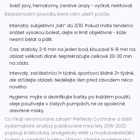
Svěží jizvy, hematomy, čerstvé úrazy - vyčkat, neiritovat.
Bezpečnostní pravidla, která vám ušetří potíže:
Intenzita: subjektivní „tah“ do 3/10. Pokud máte tendenci
snášet vysokou bolest, dejte si limit objektivně - kůže
nesmí bělat a pálit.
Čas: staticky 2-5 min na jeden bod, klouzavě 5-8 min na
oblast velikosti dlaně. Nepřekračujte celkově 20-30 min
na záda.
Intervaly: začátečníci 1× týdně, sportovci klidně 2× týdně,
ale střídejte oblasti. Nedělejte den před závodem něco
nového.
Hygiena: myjte a dezinfikujte baňky po každém použití,
oleje používejte v čistých pumpách, ne ze společné
otevřené misky.
Co říkají renomované zdroje? Přehledy Cochrane a další
systematické analýzy publikované mezi lety 2015-2022
popisují krátkodobý analgetický efekt u muskuloskeletální
bolesti, s variabilní kvalitou důkazů. Klinické guideline pro