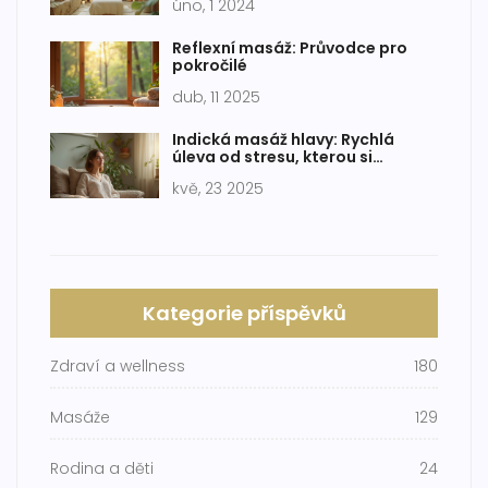
úno, 1 2024
Reflexní masáž: Průvodce pro
pokročilé
dub, 11 2025
Indická masáž hlavy: Rychlá
úleva od stresu, kterou si
zamilujete
kvě, 23 2025
Kategorie příspěvků
Zdraví a wellness
180
Masáže
129
Rodina a děti
24