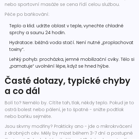
nebo sportovní masáže se cena řídí celou službou.
Péče po baňkování:
Teplo a klid: udržte oblast v teple, vynechte chladné
sprchy a saunu 24 hodin.
Hydratace: běžná voda stačí. Není nutné „proplachovat
toxiny“.
Lehký pohyb: procházka, jemné mobilizační cviky. Tělo si
„pamatuje“ uvolnění lépe, když se hned hýbe.
Časté dotazy, typické chyby
a co dál
Bolí to? Nemělo by. Cítíte tah, tlak, někdy teplo. Pokud je to
ostrá bolest nebo pálení, je to špatně - snižte podtlak
nebo baňku sejměte.
Jsou skvrny modřiny? Prakticky ano - jde o mikrokrvácení
z drobných cév. Měly by mizet během 3-7 dní a postupně