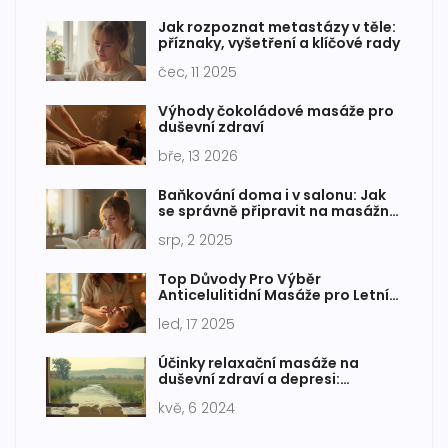
Jak rozpoznat metastázy v těle:
příznaky, vyšetření a klíčové rady
čec, 11 2025
Výhody čokoládové masáže pro
duševní zdraví
bře, 13 2026
Baňkování doma i v salonu: Jak
se správně připravit na masážní
baňkování
srp, 2 2025
Top Důvody Pro Výběr
Anticelulitidní Masáže pro Letní
Tělo
led, 17 2025
Účinky relaxační masáže na
duševní zdraví a depresi:
Praktický průvodce
kvě, 6 2024