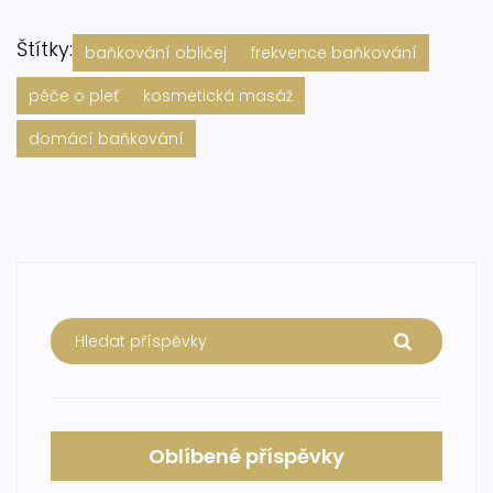
Štítky:
baňkování obličej
frekvence baňkování
péče o pleť
kosmetická masáž
domácí baňkování
Oblíbené příspěvky