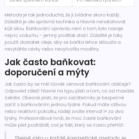
Lehké zpevnění kontur
Po několika týdnech
Metoda je tak jednoduchá, že ji zvládne skoro každý.
Důležitá je ale správná technika a hlavně nenatahovat
kůži silou. Baňkování opravdu není o tom, kdo nasaje
nejvíc vzduchu – jemný podtlak stačí. Důležité je taky
použít dostatek oleje, aby se baňka lehce sklouzla a
nevytáhla cévky nebo nevytvořila modřiny.
Jak často baňkovat:
doporučení a mýty
Jak často by se měl člověk věnovat baňkování obličeje?
Odpověď záleží hlavně na typu pleti a tom, co od masáže
čekáte. Obecně platí, že pro začátečníky je bezpečné
začít s baňkováním jednou týdně. Pokud máte citlivou
nebo reaktivní pokožku, raději zvolte interval 1× za dva
týdny. Profesionálové tvrdí, že moc časté baňkování
může pleť podráždit, což je fakt, který se často přehlíží.
„Stejně jako u každé kosmetické metody je