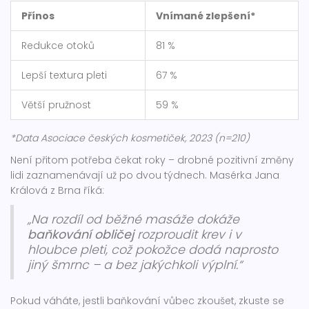
Přínos
Vnímané zlepšení*
Redukce otoků
81 %
Lepší textura pleti
67 %
Větší pružnost
59 %
*Data Asociace českých kosmetiček, 2023 (n=210)
Není přitom potřeba čekat roky – drobné pozitivní změny
lidi zaznamenávají už po dvou týdnech. Masérka Jana
Králová z Brna říká:
„Na rozdíl od běžné masáže dokáže
baňkování obličej
rozproudit krev i v
hloubce pleti, což pokožce dodá naprosto
jiný šmrnc – a bez jakýchkoli výplní.“
Pokud váháte, jestli baňkování vůbec zkoušet, zkuste se