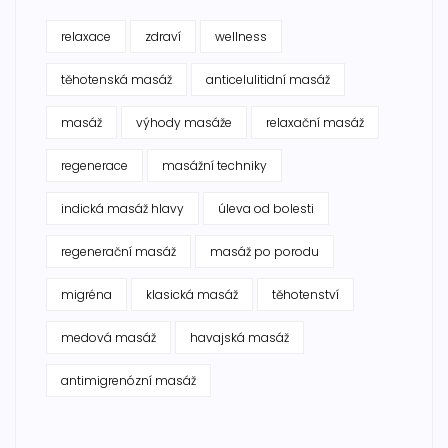
relaxace
zdraví
wellness
těhotenská masáž
anticelulitidní masáž
masáž
výhody masáže
relaxační masáž
regenerace
masážní techniky
indická masáž hlavy
úleva od bolesti
regenerační masáž
masáž po porodu
migréna
klasická masáž
těhotenství
medová masáž
havajská masáž
antimigrenózní masáž