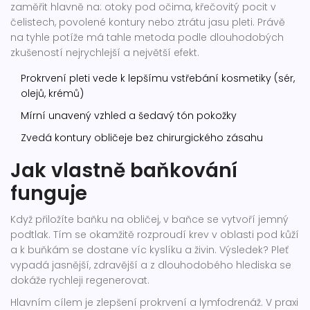
zaměřit hlavně na: otoky pod očima, křečovitý pocit v
čelistech, povolené kontury nebo ztrátu jasu pleti. Právě
na tyhle potíže má tahle metoda podle dlouhodobých
zkušeností nejrychlejší a největší efekt.
Prokrvení pleti vede k lepšímu vstřebání kosmetiky (sér,
olejů, krémů)
Mírní unavený vzhled a šedavý tón pokožky
Zvedá kontury obličeje bez chirurgického zásahu
Jak vlastně baňkování
funguje
Když přiložíte baňku na obličej, v baňce se vytvoří jemný
podtlak. Tím se okamžitě rozproudí krev v oblasti pod kůží
a k buňkám se dostane víc kyslíku a živin. Výsledek? Pleť
vypadá jasnější, zdravější a z dlouhodobého hlediska se
dokáže rychleji regenerovat.
Hlavním cílem je zlepšení prokrvení a lymfodrenáž. V praxi