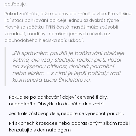
potřebuje.
Pokud začínáte, držte se pravidla méně je více. Pro většinu
lidí stačí baňkování obličeje
jednou až dvakrát týdně
–
hlavně ze začátku. Příliš častá masáž může způsobit
zarudnutí, modřiny i narušení jemných cévek, a z
dlouhodobého hlediska spíš uškodí.
„Při správném použití je baňkování obličeje
šetrné, ale vždy sledujte reakci pleti. Pozor
na zvýšenou citlivost, drobná poranění
nebo ekzém – s nimi je lepší počkat,“ radí
kosmetička Lucie Šindelářová.
Pokud se po baňkování objeví červené flíčky,
nepanikařte. Obvykle do druhého dne zmizí.
Jestli ale zůstávají déle, nebojte se vynechat pár dní.
Při sklonech k rosacee nebo popraskaným žilkám raději
konzultujte s dermatologem.