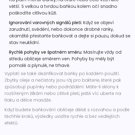
větší. S velkou a tvrdou baňkou kolem očí snadno
poškodíte citlivou kůži.
Ignorování varovných signálů pleti:
Když se objeví
zarudnutí, svědění, nebo dokonce drobné ranky,
okamžitě přestaňte baňkovat a dejte si pauzu, dokud se
stav neuklidní.
Rychlé pohyby ve špatném směru:
Masírujte vždy od
středu obličeje směrem ven. Pohyby by měly být
pomalé a plynulé, ne trhavé.
Vyplatí se také dezinfikovat baňky po každém použití.
Zbytky oleje a nečistoty jsou ráj pro bakterie, které pak
způsobují pupínky nebo podráždění. Máte-li sklony k
rozšířeným žilkám nebo citlivé pleti, ještě víc uberte na
tlaku a délce masáže.
Když budete baňkování obličeje dělat s rozvahou a podle
těchhle kroků, výsledky uvidíte rychle a bez vedlejších
efektů.