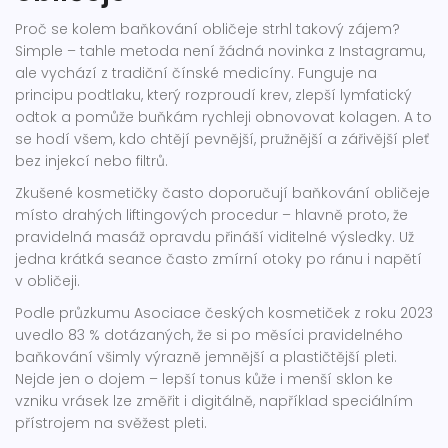
Proč se kolem baňkování obličeje strhl takový zájem?
Simple – tahle metoda není žádná novinka z Instagramu,
ale vychází z tradiční čínské medicíny. Funguje na
principu podtlaku, který rozproudí krev, zlepší lymfatický
odtok a pomůže buňkám rychleji obnovovat kolagen. A to
se hodí všem, kdo chtějí pevnější, pružnější a zářivější pleť
bez injekcí nebo filtrů.
Zkušené kosmetičky často doporučují baňkování obličeje
místo drahých liftingových procedur – hlavně proto, že
pravidelná masáž opravdu přináší viditelné výsledky. Už
jedna krátká seance často zmírní otoky po ránu i napětí
v obličeji.
Podle průzkumu Asociace českých kosmetiček z roku 2023
uvedlo 83 % dotázaných, že si po měsíci pravidelného
baňkování všimly výrazně jemnější a plastičtější pleti.
Nejde jen o dojem – lepší tonus kůže i menší sklon ke
vzniku vrásek lze změřit i digitálně, například speciálním
přístrojem na svěžest pleti.