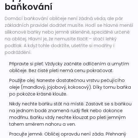
baňkování
Domácí baňkování obličeje není žádná věda, ale pár
základních pravidel dodržet musíte. Hodí se hlavně menší
silikonové baňky nebo jemné skleněné, speciálně určené
na obličej. Hlavní je, že nemusíte tlačit – stačí lehký
podtlak. A když tohle dodržíte, ušetříte si modřiny i
podráždění.
Připravte si pleť: Vždycky začněte odlíčením a umytím
obličeje. Bez čisté pleti nemá cenu pokračovat.
Použijte olej: Naneste dostatečnou vrstvu pečujícího
oleje (mandlový, jojobový, kokosový). Díky tomu baňka
po pokožce krásně klouže.
Nikdy nechte baňku stát na místě: Zastavit se s baňkou
na jednom bodě znamená rudý flek nebo dokonce
modřinu. Baňku vždy nechte klouzat po pleti jemným
tahem směrem nahoru a ven.
Pracujte jemně: Obličej opravdu není záda. Přehnaný