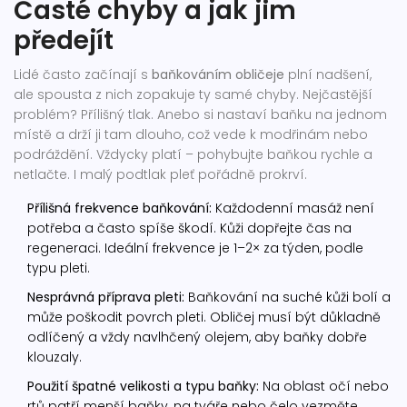
Časté chyby a jak jim
předejít
Lidé často začínají s
baňkováním obličeje
plní nadšení,
ale spousta z nich zopakuje ty samé chyby. Nejčastější
problém? Přílišný tlak. Anebo si nastaví baňku na jednom
místě a drží ji tam dlouho, což vede k modřinám nebo
podráždění. Vždycky platí – pohybujte baňkou rychle a
netlačte. I malý podtlak pleť pořádně prokrví.
Přílišná frekvence baňkování:
Každodenní masáž není
potřeba a často spíše škodí. Kůži dopřejte čas na
regeneraci. Ideální frekvence je 1–2× za týden, podle
typu pleti.
Nesprávná příprava pleti:
Baňkování na suché kůži bolí a
může poškodit povrch pleti. Obličej musí být důkladně
odlíčený a vždy navlhčený olejem, aby baňky dobře
klouzaly.
Použití špatné velikosti a typu baňky:
Na oblast očí nebo
rtů patří menší baňky, na tváře nebo čelo vezměte