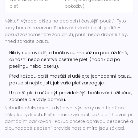
pleť
pokožky)
Někteří výrobci píšou na obalech i častější použití. Tyto
rady berte s rezervou. Sledování vlastní pleti je klíč –
pokud zaznamenáte zarudnutí, pnutí nebo drobné žilky,
hned zařaďte pauzu.
Nikdy neprovádějte baňkovou masáž na podrážděné,
aknózní nebo čerstvě ošetřené pleti (například po
peelingu nebo laseru).
Před každou další masáží si udělejte jednodenní pauzu,
pokud si nejste jistí, jak vaše pleť zareaguje.
U starší pleti může být pravidelnější baňkování užitečné,
začněte ale vždy pomalu.
Nebuďte překvapení, když první výsledky uvidíte až po
několika týdnech. Pleť si musí zvyknout, což platí hlavně při
domácím baňkování. Pokud chcete opravdu bezpečné a
dlouhodobé zlepšení, pravidelnost a míra jsou základ.