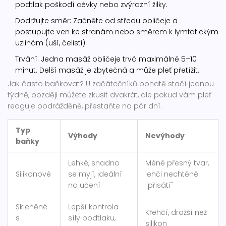
podtlak poškodí cévky nebo zvýrazní žilky.
Dodržujte směr: Začněte od středu obličeje a
postupujte ven ke stranám nebo směrem k lymfatickým
uzlinám (uší, čelisti).
Trvání: Jedna masáž obličeje trvá maximálně 5–10
minut. Delší masáž je zbytečná a může pleť přetížit.
Jak často baňkovat? U začátečníků bohatě stačí jednou
týdně, později můžete zkusit dvakrát, ale pokud vám pleť
reaguje podrážděně, přestaňte na pár dní.
Typ
Výhody
Nevýhody
baňky
Lehké, snadno
Méně přesný tvar,
Silikonové
se myjí, ideální
lehči nechtěné
na učení
"přisátí"
Skleněné
Lepší kontrola
Křehčí, dražší než
s
síly podtlaku,
silikon