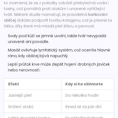
to znamená, že se z pokožky odvádí přebytečná voda i
toxiny, což pomáhá proti otokům i unaveně vyhlížející
tváři. Některé studie naznačují, že pravidelná
baňkování
obličej
dokáže podpořit tvorbu kolagenu, což je přesně ta
látka, díky které má mladá pleť šťávu a pevnost.
Svaly pod kůží se jemně uvolní, takže tvář nevypadá
unaveně ani povadle.
Masáž ovlivňuje lymfatický systém, což oceníte hlavně
ráno, kdy obličej bývá napuchlý.
Lepší průtok krve může zlepšit hojení drobných jizviček
nebo nerovností.
Efekt
Kdy si ho všimnete
Jasnější pleť
Do několika hodin
Snížení otoků
Ihned až za pár dní