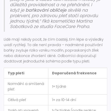
důležitá pravidelnost a ne přehánění. I
když je
baňkování obličeje
skvělé na
prokrvení, pro zdravou pleť stačí opravdu
jednou týdně,“ říká kosmetička Martina
Sobotková ze studia FaceCare Praha.
Lidé mají někdy pocit, že čím častěji, tím lépe a výsledky
uvidí rychleji. To ale není pravda – nadměrné používání
baňky zvyšuje riziko vzniku modřin, popraskaných žilek
nebo dokonce zhoršení akné. Odborníci doporučují
dodržovat jednoduché schéma podle typu pleti:
Typ pleti
Doporučená frekvence
Normální a smíšená
1× týdně
pleť
Citlivá pleť
1× za 10-14 dní
Zralá až unavená
1-2× týdně (podle reakce