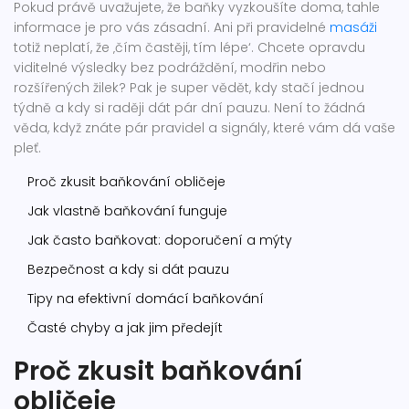
Pokud právě uvažujete, že baňky vyzkoušíte doma, tahle
informace je pro vás zásadní. Ani při pravidelné
masáži
totiž neplatí, že ‚čím častěji, tím lépe‘. Chcete opravdu
viditelné výsledky bez podráždění, modřin nebo
rozšířených žilek? Pak je super vědět, kdy stačí jednou
týdně a kdy si raději dát pár dní pauzu. Není to žádná
věda, když znáte pár pravidel a signály, které vám dá vaše
pleť.
Proč zkusit baňkování obličeje
Jak vlastně baňkování funguje
Jak často baňkovat: doporučení a mýty
Bezpečnost a kdy si dát pauzu
Tipy na efektivní domácí baňkování
Časté chyby a jak jim předejít
Proč zkusit baňkování
obličeje