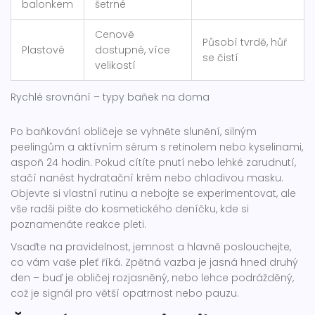
balonkem
šetrné
Cenově
Působí tvrdě, hůř
Plastové
dostupné, více
se čistí
velikostí
Rychlé srovnání – typy baňek na doma
Po baňkování obličeje se vyhněte slunění, silným
peelingům a aktívním sérum s retinolem nebo kyselinami,
aspoň 24 hodin. Pokud cítíte pnutí nebo lehké zarudnutí,
stačí nanést hydratační krém nebo chladivou masku.
Objevte si vlastní rutinu a nebojte se experimentovat, ale
vše radši pište do kosmetického deníčku, kde si
poznamenáte reakce pleti.
Vsaďte na pravidelnost, jemnost a hlavně poslouchejte,
co vám vaše pleť říká. Zpětná vazba je jasná hned druhý
den – buď je obličej rozjasněný, nebo lehce podrážděný,
což je signál pro větší opatrnost nebo pauzu.