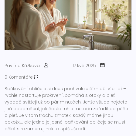
Pavlína Křížková
17 kvě 2025
0 Komentáře
Baňkování obličeje si dnes pochvaluje čím dál víc lidí –
rychle nastartuje prokrvení, pomáhá s otoky a pleť
vypadá svěžeji už po pár minutách. Jenže všude najdete
jiná doporučení, jak často tuhle metodu zařadit do péče
o pleť. Je v tom trochu zmatek. Každý máme jinou
pokožku, ale jedno je jasné: baňkování obličeje se musí
dělat s rozumem, jinak to spíš uškodí.