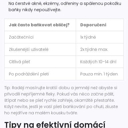
Na čerstvé akné, ekzémy, odřeniny a spálenou pokožku
baňky nikdy nepoužívejte.
Jak často baňkovat obličej?
Doporučení
Začátečníci
1x týdně
Zkušenější uživatelé
2x týdně max.
Citlivá pleť
Každých 10–14 dní
Po podráždění pleti
Pauza min. 1 týden
Tip: Raději masírujte kratší dobu a jemněji než abyste si
přivodili nepříjemné fleky. Pokud vás něco začne pálit,
štípat nebo se pleť rychle zahřeje, okamžitě přestaňte.
Když nevíte, jestli je vaší pleti baňkování po chuti, zkuste
ho nejdříve na malém kousku tváře.
Tipy na efektivní domácí