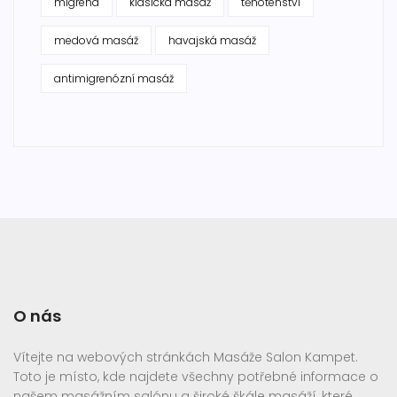
migréna
klasická masáž
těhotenství
medová masáž
havajská masáž
antimigrenózní masáž
O nás
Vítejte na webových stránkách Masáže Salon Kampet.
Toto je místo, kde najdete všechny potřebné informace o
našem masážním salónu a široké škále masáží, které