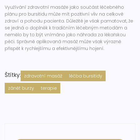
Využívání zdravotní masáže jako součást léčebného
plánu pro bursitidu může mít pozitivní vliv na celkové
zdraví a pohodu pacienta. Důležité je však pamatovat, že
se jedná o doplněk k tradičním léčebným metodám a
nemělo by to být vnímáno jako náhrada za lékařskou
péči. Správně aplikovaná masáž může však výrazně
přispět k rychlejšímu a efektivnějšímu hojení.
Štítky:
zdravotní masáž
léčba bursitidy
zánět burzy
terapie