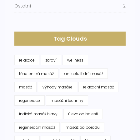
Ostatní
2
Tag Clouds
relaxace
zdraví
wellness
těhotenská masáž
anticelulitidní masáž
masáž
výhody masáže
relaxační masáž
regenerace
masážní techniky
indická masáž hlavy
úleva od bolesti
regenerační masáž
masáž po porodu