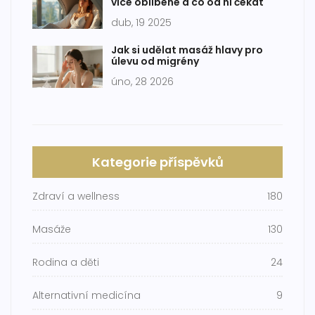
více oblíbené a co od ní čekat
dub, 19 2025
Jak si udělat masáž hlavy pro
úlevu od migrény
úno, 28 2026
Kategorie příspěvků
Zdraví a wellness
180
Masáže
130
Rodina a děti
24
Alternativní medicína
9