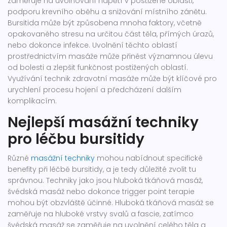
zaměřuje na uvolňování napětí v postižené oblasti,
podporu krevního oběhu a snižování místního zánětu.
Bursitida může být způsobena mnoha faktory, včetně
opakovaného stresu na určitou část těla, přímých úrazů,
nebo dokonce infekce. Uvolnění těchto oblastí
prostřednictvím masáže může přinést významnou úlevu
od bolesti a zlepšit funkčnost postižených oblastí.
Využívání technik zdravotní masáže může být klíčové pro
urychlení procesu hojení a předcházení dalším
komplikacím.
Nejlepší masážní techniky
pro léčbu bursitidy
Různé
masážní techniky
mohou nabídnout specifické
benefity při léčbě bursitidy, a je tedy důležité zvolit tu
správnou. Techniky jako jsou hluboká tkáňová masáž,
švédská masáž nebo dokonce trigger point terapie
mohou být obzvláště účinné. Hluboká tkáňová masáž se
zaměřuje na hluboké vrstvy svalů a fascie, zatímco
švédská masáž se zaměřuje na uvolnění celého těla a