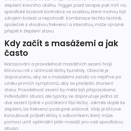
zlepšení krevního oběhu. Trigger point terapie pak míří na
specifické bodové kontrakce ve svalstvu, které mohou být
zdrojem bolesti a nepohodlí. Kombinace těchto technik,
společně s vhodnou frekvencí a intenzitou, může výrazně
přispět k zlepšení stavu.
Kdy začít s masážemi a jak
často
Načasování a pravidelnost masážních sezení hrají
klíčovou roli v účinnosti léčby bursitidy. Obecně je
doporučeno, aby se s masážemi začalo co nejdříve po
vzniku prvních symptomů, aby se předešlo zhoršení
stavu. Pravidelnost sezení by měla být přizpůsobena
individuální situaci, ale typicky se doporučuje jedna až
dvě sezení týdně v počáteční fázi léčby. Jakmile dojde ke
zlepšení, lze frekvenci postupně snižovat. Vždy je klíčové
konzultovat průběh léčby s odborníkem, který může
pomoci určit optimální plán masáží pro vaši specifickou
situaci.