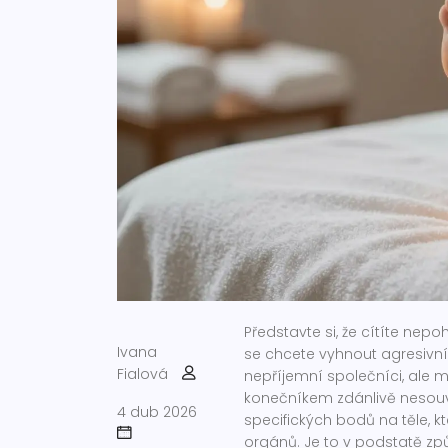
Představte si, že cítíte nep
Ivana
se chcete vyhnout agresiv
Fialová
nepříjemní společníci, ale m
konečníkem zdánlivě nesouv
4 dub 2026
specifických bodů na těle, k
orgánů
. Je to v podstatě zp