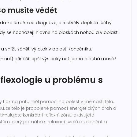
Co musíte vědět
da za lékařskou diagnózu, ale skvělý doplněk léčby.
dy se nacházejí hlavně na ploskách nohou a v oblasti
t a snížit zánětlivý otok v oblasti konečníku.
 minut) přináší lepší výsledky než jedna dlouhá masáž
flexologie u problému s
tlak na patu měl pomoci na bolest v jiné části těla.
pu, že tělo je propojené pomocí energetických drah a
mulujete konkrétní reflexní zónu, aktivujete
stém
, který pomáhá s relaxací svalů a zklidněním