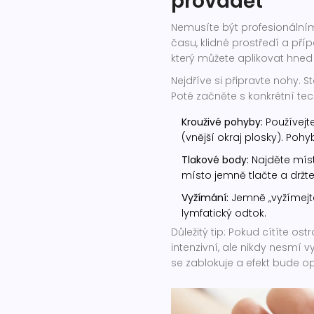
provádět
Nemusíte být profesionálním
času, klidné prostředí a pří
který můžete aplikovat hned
Nejdříve si připravte nohy. S
Poté začněte s konkrétní tec
Krouživé pohyby:
Používejte
(vnější okraj plosky). Poh
Tlakové body:
Najděte místo,
místo jemně tlačte a držt
Vyžímání:
Jemně „vyžímejte
lymfatický odtok.
Důležitý tip: Pokud cítíte ost
intenzivní, ale nikdy nesmí vy
se zablokuje a efekt bude o