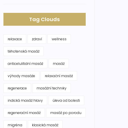
Tag Clouds
relaxace
zdraví
wellness
těhotenská masáž
anticelulitidní masáž
masáž
výhody masáže
relaxační masáž
regenerace
masážní techniky
indická masáž hlavy
úleva od bolesti
regenerační masáž
masáž po porodu
migréna
klasická masáž