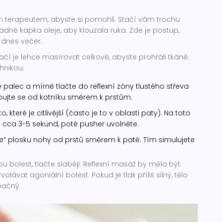
 terapeutem, abyste si pomohli. Stačí vám trochu
padně kapka oleje, aby klouzala ruka. Zde je postup,
 dnes večer.
tačí je lehce masírovat celkově, abyste prohřáli tkáně.
hnikou:
 palec a mírně tlačte do reflexní zóny tlustého střeva
ybujte se od kotníku směrem k prstům.
 které je citlivější (často je to v oblasti paty). Na toto
e cca 3-5 sekund, poté pusher uvolněte.
“ plosku nohy od prstů směrem k patě. Tím simulujete
rou bolest, tlačte slaběji. Reflexní masáž by měla být
volávat agoniální bolest. Pokud je tlak příliš silný, tělo
pačný.