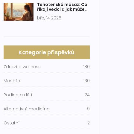
Těhotenská masáž: Co
říkají vědci a jak může
pomoci
bře, 14 2025
Kategorie příspěvků
Zdraví a wellness
180
Masáže
130
Rodina a děti
24
Alternativní medicína
9
Ostatní
2