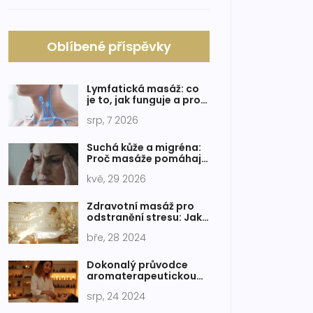
Oblíbené příspěvky
Lymfatická masáž: co
je to, jak funguje a pro
koho je vhodná
srp, 7 2026
Suchá kůže a migréna:
Proč masáže pomáhají
oběma problémům
kvě, 29 2026
Zdravotní masáž pro
odstranění stresu: Jak
najít úlevu a relaxaci
bře, 28 2024
Dokonalý průvodce
aromaterapeutickou
masáží: krok za krokem
srp, 24 2024