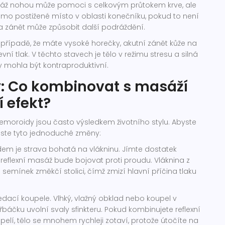
asáž nohou může pomoci s celkovým průtokem krve, ale
mo postižené místo v oblasti konečníku, pokud to není
a zánět může způsobit další podráždění.
 případě, že máte vysoké horečky, akutní zánět kůže na
í tlak. V těchto stavech je tělo v režimu stresu a silná
y mohla být kontraproduktivní.
: Co kombinovat s masáží
 efekt?
emoroidy jsou často výsledkem životního stylu. Abyste
uste tyto jednoduché změny:
odem je
strava bohatá na vlákninu
. Jímte dostatek
reflexní masáž bude bojovat proti proudu. Vláknina z
 semínek změkčí stolici, čímž zmizí hlavní příčina tlaku
edací koupele
. Vlhký, vlažný obklad nebo koupel v
áčku uvolní svaly sfinkteru. Pokud kombinujete reflexní
lí, tělo se mnohem rychleji zotaví, protože útočíte na