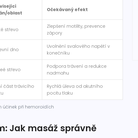
isející
Očekávaný efekt
án/oblast
Zlepšení motility, prevence
té střevo
zápory
Uvolnění svalového napětí v
evní dno
konečníku
Podpora trávení a redukce
eé střevo
nadmahu
í část trávicího
Rychlá úleva od akutního
tu
pocitu tlaku
ch účinek při hemoroidích
m: Jak masáž správně