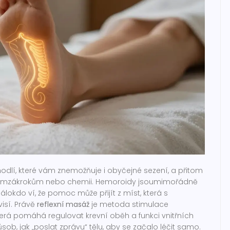
ohodlí, které vám znemožňuje i obyčejné sezení, a přitom
nímzákrokům nebo chemii. Hemoroidy jsoumimořádně
álokdo ví, že pomoc může přijít z míst, která s
isí. Právě
reflexní masáž
je
metoda stimulace
terá pomáhá regulovat krevní oběh a funkci vnitřních
ůsob, jak „poslat zprávu“ tělu, aby se začalo léčit samo.