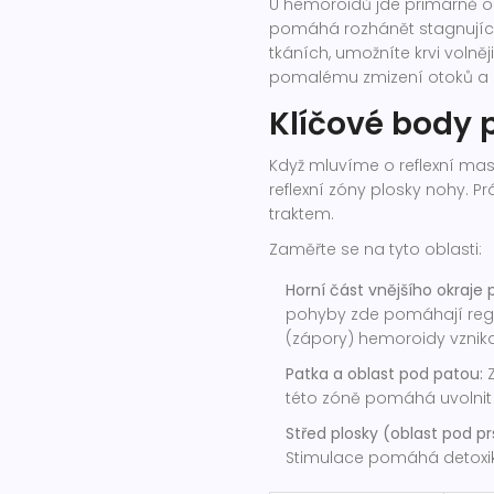
U hemoroidů jde primárně o 
pomáhá rozhánět stagnující k
tkáních, umožníte krvi volněj
pomalému zmizení otoků a ús
Klíčové body 
Když mluvíme o reflexní ma
reflexní zóny plosky nohy
. P
traktem.
Zaměřte se na tyto oblasti:
Horní část vnějšího okraje p
pohyby zde pomáhají regulo
(zápory) hemoroidy vznikaj
Patka a oblast pod patou:
Z
této zóně pomáhá uvolnit 
Střed plosky (oblast pod pr
Stimulace pomáhá detoxi