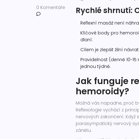
0 Komentáře
Rychlé shrnutí: 
Reflexní masáž není náhra
Klíčové body pro hemoroi
dlaní.
Cílem je zlepšit žilní návra
Pravidelnost (denně 10-15
jednou týdně.
Jak funguje re
hemoroidy?
Možná vás napadne, proč by 
Reflexologie
vychází z princi
nervových zakončení. Když sti
parasympatický nervový sy
zánětu.