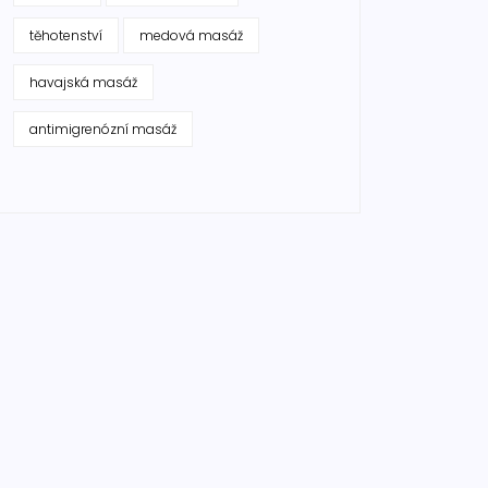
těhotenství
medová masáž
havajská masáž
antimigrenózní masáž