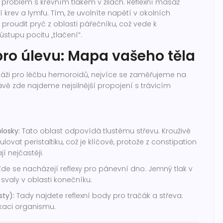
problém s krevním tlakem v žilách.
Reflexní masáž
rev a lymfu. Tím, že uvolníte napětí v okolních
i proudit pryč z oblasti pářečníku, což vede k
tupu pocitu „tlačení“.
pro úlevu: Mapa vašeho těla
sáži pro léčbu hemoroidů, nejvíce se zaměřujeme na
rávě zde najdeme nejsilnější propojení s trávicím
losky:
Tato oblast odpovídá tlustému střevu. Krouživé
vat peristaltiku, což je klíčové, protože z constipation
í nejčastěji.
de se nacházejí reflexy pro pánevní dno. Jemný tlak v
svaly v oblasti konečníku.
sty):
Tady najdete reflexní body pro tračák a střeva.
kaci organismu.