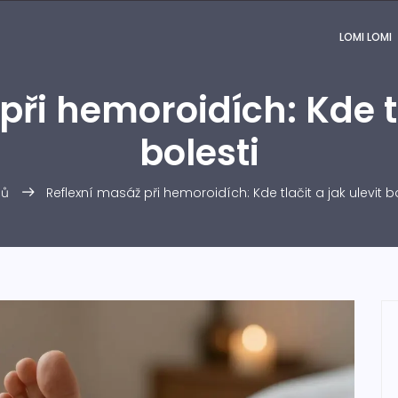
LOMI LOMI
ři hemoroidích: Kde tl
bolesti
ů
Reflexní masáž při hemoroidích: Kde tlačit a jak ulevit bo