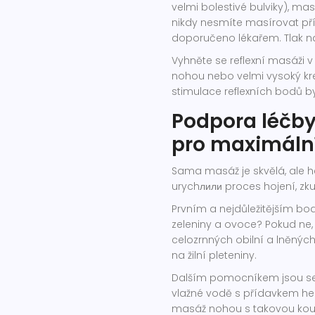
velmi bolestivé bulviky), m
nikdy nesmíte masírovat pří
doporučeno lékařem. Tlak n
Vyhněte se reflexní masáži v
nohou nebo velmi vysoký krevn
stimulace reflexních bodů b
Podpora léčby
pro maximální
Sama masáž je skvělá, ale h
urychлили proces hojení, zk
Prvním a nejdůležitějším b
zeleniny a ovoce? Pokud ne, 
celozrnných obilní a lněných
na žilní pleteniny.
Dalším pomocníkem jsou
s
vlažné vodě s přídavkem heřb
masáž nohou s takovou koupe