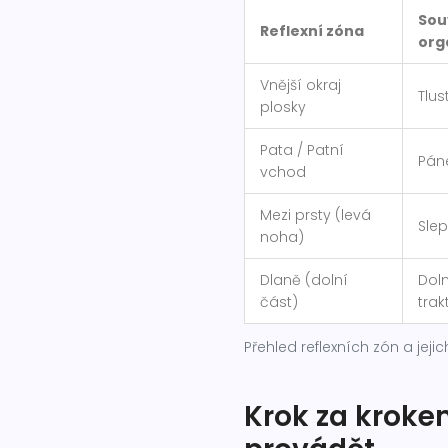
Souv
Reflexní zóna
org
Vnější okraj
Tlus
plosky
Pata / Patní
Pán
vchod
Mezi prsty (levá
Slep
noha)
Dlaně (dolní
Doln
část)
trak
Přehled reflexních zón a jeji
Krok za kroke