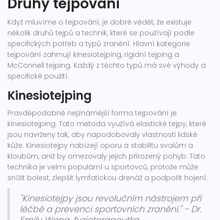
Druhy tejpování
Když mluvíme o tejpování, je dobré vědět, že existuje
několik druhů tejpů a technik, které se používají podle
specifických potřeb a typů zranění. Hlavní kategorie
tejpování zahrnují kinesiotejping, rigidní tejping a
McConnell tejping. Každý z těchto typů má své výhody a
specifické použití.
Kinesiotejping
Pravděpodobně nejznámější forma tejpování je
kinesiotejping. Tato metoda využívá elastické tejpy, které
jsou navrženy tak, aby napodobovaly vlastnosti lidské
kůže. Kinesiotejpy nabízejí oporu a stabilitu svalům a
kloubům, aniž by omezovaly jejich přirozený pohyb. Tato
technika je velmi populární u sportovců, protože může
snížit bolest, zlepšit lymfatickou drenáž a podpořit hojení.
"Kinesiotejpy jsou revolučním nástrojem při
léčbě a prevenci sportovních zranění." - Dr.