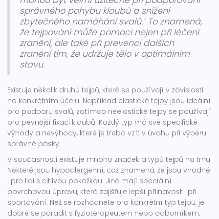
mohou být velmi užitečné při podporování
správného pohybu kloubů a snížení
zbytečného namáhání svalů." To znamená,
že tejpování může pomoci nejen při léčení
zranění, ale také při prevenci dalších
zranění tím, že udržuje tělo v optimálním
stavu.
Existuje několik druhů tejpů, které se používají v závislosti
na konkrétním účelu. Například elastické tejpy jsou ideální
pro podporu svalů, zatímco neelastické tejpy se používají
pro pevnější fixaci kloubů. Každý typ má své specifické
výhody a nevýhody, které je třeba vzít v úvahu při výběru
správné pásky.
V současnosti existuje mnoho značek a typů tejpů na trhu.
Některé jsou hypoalergenní, což znamená, že jsou vhodné
i pro lidi s citlivou pokožkou. Jiné mají speciální
povrchovou úpravu, která zajišťuje lepší přilnavost i při
sportování. Než se rozhodnete pro konkrétní typ tejpu, je
dobré se poradit s fyzioterapeutem nebo odborníkem,