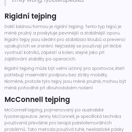
Emily Wong, fyzioterapeutka.
Rigidní tejping
Další běžnou formou je rigidní tejping. Tento typ tejpů je
méně pružný a poskytuje pevnnější a stabilnější oporu.
Rigidní tejpy jsou ideální pro stabilizaci kloubů a prevenci
opakujících se zranění. Nejčastěji se používají při léčbě
vyvrtnutí kotníků, zápěstí a kolen, stejně jako při
zajišťování stability po operacích.
Rigidní tejping může být velmi účinný pro sportovce, kteří
potřebují maximální podporu bez ztráty mobility.
Nicméně, protože tyto tejpy jsou méně pružné, mohou být
méně pohodlné při dlouhodobém nošení.
McConnell tejping
McConnell tejping, pojmenovaný po australské
fyzioterapeutce Jenny McConnell, je specifická technika
používaná převážně pro terapii patelofemorálních
problémů. Tato metoda používá tuhé, neelastické pásky