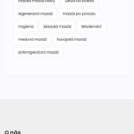
indická masáž hlavy
úleva od bolesti
regenerační masáž
masáž po porodu
migréna
klasická masáž
těhotenství
medová masáž
havajská masáž
antimigrenózní masáž
O nás