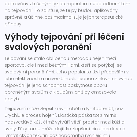
aplikovány zkušeným fyzioterapeutem nebo odborníkem
na tejpování. To zajišťuje, že tejpy budou aplikovány
správně a účinně, což maximalizuje jejich terapeutické
přínosy.
Výhody tejpování při léčení
svalových poranění
Tejpování se stalo oblíbenou metodou nejen mezi
sportovci, ale i mezi běžnými lidmi, kteří se potýkají se
svalovými poraněními. Jeho popularita tkví především v
jeho efektivnosti a univerzálnosti. Jednou z hlavních výhod
tejpování je jeho schopnost poskytnout oporu
poraněným svalům a kloubům, aniž by omezovalo
pohyb.
Tejpování
může zlepšit krevní oběh a lymfodrenáž, což
urychluje proces hojení. Elastická páska totiž mírně
nadzvedává kůži, čímž vytváří větší prostor mezi kůží a
svaly. Díky tomu může dojít ke zlepšení cirkulace krve a
lymfatických tekutin, což napomáhá rychlejšímu