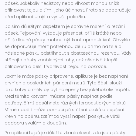
pásek. Jakékoliv nečistoty nebo vlhkost mohou snížit
přilnavost tejpu a tím i jeho účinnost. Proto se doporučuje
před aplikací umýt a vysušit pokožku.
Dalším důležitým aspektem je správné měření a řezání
pásek. Tejpování vyžaduje přesnost; příliš krátké nebo
příliš dlouhé pásky mohou být kontraproduktivní. Obvykle
se doporučuje měřit potřebnou délku přímo na těle a
následně pásku odstřihnout s dostatečnou rezervou. Vždy
stříhejte pásky zaoblenými rohy, což přispívá k lepší
přilnavosti a delší trvanlivosti tejpu na pokožce.
Jakmile máte pásky připravené, aplikujte je bez napínání
prvních a posledních pár centimetrů. Tyto části slouží
jako kotvy a měly by být nalepeny bez jakéhokoliv napětí.
Mezi těmito kotvami můžete pásky napínat podle
potřeby, čímž dosáhnete různých terapeutických efektů.
Mírné napětí může pomoci při snížení otoků a zlepšení
krevního oběhu, zatímco vyšší napětí poskytuje větší
podporu svalům a kloubům.
Po aplikaci tejpů je důležité zkontrolovat, zda jsou pásky