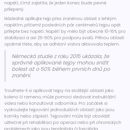
napětí, čímž zajistíte, že jeden konec bude pevně
přilepený.
Následně aplikujte tejp přes zraněnou oblast s lehkým
napětím, přičemž posledních pár centimetrů tejpu opět
přilepte bez napětí. Napětí by mělo být obecně 10-15% pro
stabilizaci a asi 25-50% pro podporu svalů. Přilnou oblasti
opatrně třete, aby se adhézní vrstva aktivovala teplem.
Německá studie z roku 2015 ukázala, že
správně aplikované tejpy mohou snížit
bolest až o 50% během prvních dnů po
zranění.
Troufnete-li si aplikovat tejpy na složitější oblasti jako
koleno či rameno, může pomoci sledovat instruktážní
videa nebo konzultovat odborníka. Pro začátek si
vyzkoušejte tejpování jednodušších oblastí jako jsou
kotníky nebo zápěstí. Tejpování může být obzvlášť
užitečné při rehabilitaci po operaci nebo při chronických
problémech jako jsou tendinitida či fasciitida.