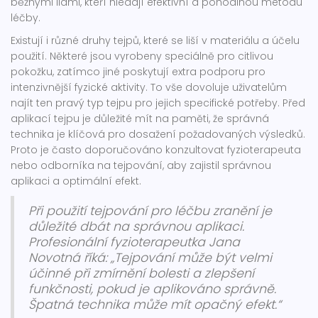
běžnými lidmi, kteří hledají efektivní a pohodlnou metodu
léčby.
Existují i různé druhy tejpů, které se liší v materiálu a účelu
použití. Některé jsou vyrobeny speciálně pro citlivou
pokožku, zatímco jiné poskytují extra podporu pro
intenzivnější fyzické aktivity. To vše dovoluje uživatelům
najít ten pravý typ tejpu pro jejich specifické potřeby. Před
aplikací tejpu je důležité mít na paměti, že správná
technika je klíčová pro dosažení požadovaných výsledků.
Proto je často doporučováno konzultovat fyzioterapeuta
nebo odborníka na tejpování, aby zajistil správnou
aplikaci a optimální efekt.
Při použití tejpování pro léčbu zranění je
důležité dbát na správnou aplikaci.
Profesionální fyzioterapeutka Jana
Novotná říká: „Tejpování může být velmi
účinné při zmírnění bolesti a zlepšení
funkčnosti, pokud je aplikováno správně.
Špatná technika může mít opačný efekt.“