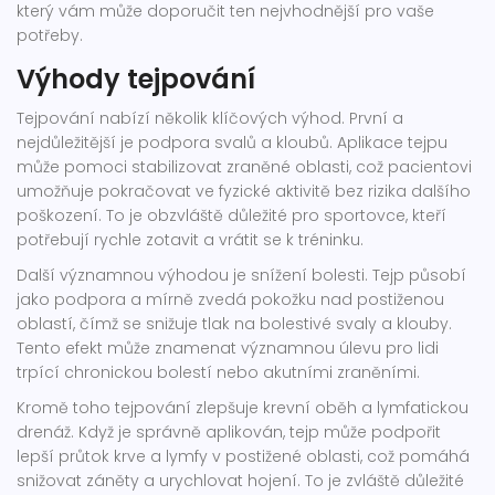
který vám může doporučit ten nejvhodnější pro vaše
potřeby.
Výhody tejpování
Tejpování nabízí několik klíčových výhod. První a
nejdůležitější je podpora svalů a kloubů. Aplikace tejpu
může pomoci stabilizovat zraněné oblasti, což pacientovi
umožňuje pokračovat ve fyzické aktivitě bez rizika dalšího
poškození. To je obzvláště důležité pro sportovce, kteří
potřebují rychle zotavit a vrátit se k tréninku.
Další významnou výhodou je snížení bolesti. Tejp působí
jako podpora a mírně zvedá pokožku nad postiženou
oblastí, čímž se snižuje tlak na bolestivé svaly a klouby.
Tento efekt může znamenat významnou úlevu pro lidi
trpící chronickou bolestí nebo akutními zraněními.
Kromě toho tejpování zlepšuje krevní oběh a lymfatickou
drenáž. Když je správně aplikován, tejp může podpořit
lepší průtok krve a lymfy v postižené oblasti, což pomáhá
snižovat záněty a urychlovat hojení. To je zvláště důležité