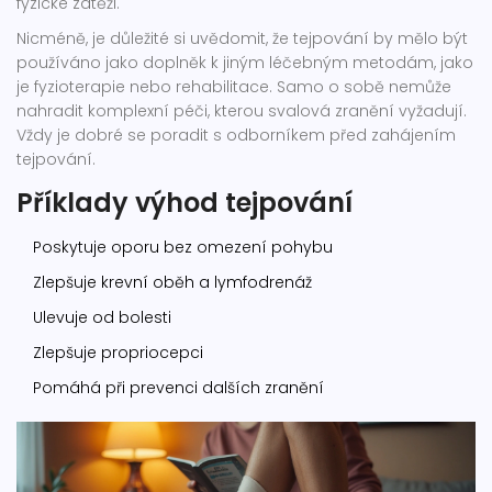
fyzické zátěži.
Nicméně, je důležité si uvědomit, že tejpování by mělo být
používáno jako doplněk k jiným léčebným metodám, jako
je fyzioterapie nebo rehabilitace. Samo o sobě nemůže
nahradit komplexní péči, kterou svalová zranění vyžadují.
Vždy je dobré se poradit s odborníkem před zahájením
tejpování.
Příklady výhod tejpování
Poskytuje oporu bez omezení pohybu
Zlepšuje krevní oběh a lymfodrenáž
Ulevuje od bolesti
Zlepšuje propriocepci
Pomáhá při prevenci dalších zranění