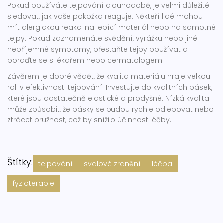
Pokud používáte tejpování dlouhodobě, je velmi důležité
sledovat, jak vaše pokožka reaguje. Někteří lidé mohou
mít alergickou reakci na lepící materiál nebo na samotné
tejpy. Pokud zaznamenáte svědění, vyrážku nebo jiné
nepříjemné symptomy, přestaňte tejpy používat a
poraďte se s lékařem nebo dermatologem.
Závěrem je dobré vědět, že kvalita materiálu hraje velkou
roli v efektivnosti tejpování. Investujte do kvalitních pásek,
které jsou dostatečně elastické a prodyšné. Nízká kvalita
může způsobit, že pásky se budou rychle odlepovat nebo
ztrácet pružnost, což by snížilo účinnost léčby.
Štítky:
tejpování
svalová zranění
léčba
fyzioterapie