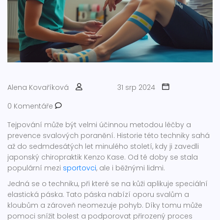
Alena Kovaříková
31 srp 2024
0 Komentáře
Tejpování může být velmi účinnou metodou léčby a
prevence svalových poranění. Historie této techniky sahá
až do sedmdesátých let minulého století, kdy ji zavedli
japonský chiropraktik Kenzo Kase. Od té doby se stala
populární mezi
sportovci
, ale i běžnými lidmi.
Jedná se o techniku, při které se na kůži aplikuje speciální
elastická páska. Tato páska nabízí oporu svalům a
kloubům a zároveň neomezuje pohyb. Díky tomu může
pomoci snížit bolest a podporovat přirozený proces