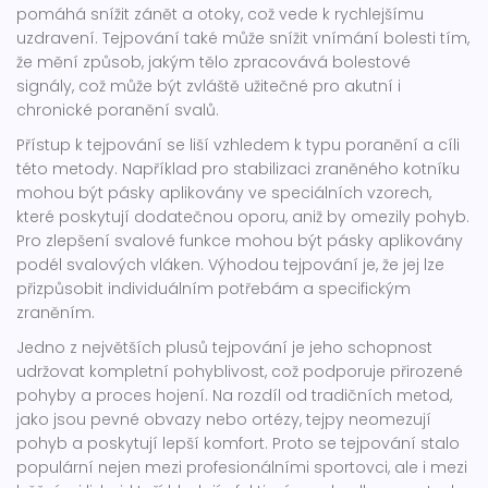
pomáhá snížit zánět a otoky, což vede k rychlejšímu
uzdravení. Tejpování také může snížit vnímání bolesti tím,
že mění způsob, jakým tělo zpracovává bolestové
signály, což může být zvláště užitečné pro akutní i
chronické poranění svalů.
Přístup k tejpování se liší vzhledem k typu poranění a cíli
této metody. Například pro stabilizaci zraněného kotníku
mohou být pásky aplikovány ve speciálních vzorech,
které poskytují dodatečnou oporu, aniž by omezily pohyb.
Pro zlepšení svalové funkce mohou být pásky aplikovány
podél svalových vláken. Výhodou tejpování je, že jej lze
přizpůsobit individuálním potřebám a specifickým
zraněním.
Jedno z největších plusů tejpování je jeho schopnost
udržovat kompletní pohyblivost, což podporuje přirozené
pohyby a proces hojení. Na rozdíl od tradičních metod,
jako jsou pevné obvazy nebo ortézy, tejpy neomezují
pohyb a poskytují lepší komfort. Proto se tejpování stalo
populární nejen mezi profesionálními sportovci, ale i mezi