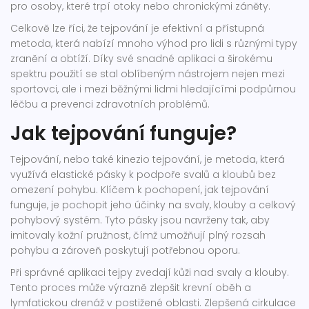
pro osoby, které trpí otoky nebo chronickými záněty.
Celkově lze říci, že tejpování je efektivní a přístupná
metoda, která nabízí mnoho výhod pro lidi s různými typy
zranění a obtíží. Díky své snadné aplikaci a širokému
spektru použití se stal oblíbeným nástrojem nejen mezi
sportovci, ale i mezi běžnými lidmi hledajícími podpůrnou
léčbu a prevenci zdravotních problémů.
Jak tejpování funguje?
Tejpování, nebo také kinezio tejpování, je metoda, která
využívá elastické pásky k podpoře svalů a kloubů bez
omezení pohybu. Klíčem k pochopení, jak tejpování
funguje, je pochopit jeho účinky na svaly, klouby a celkový
pohybový systém. Tyto pásky jsou navrženy tak, aby
imitovaly kožní pružnost, čímž umožňují plný rozsah
pohybu a zároveň poskytují potřebnou oporu.
Při správné aplikaci tejpy zvedají kůži nad svaly a klouby.
Tento proces může výrazně zlepšit krevní oběh a
lymfatickou drenáž v postižené oblasti. Zlepšená cirkulace