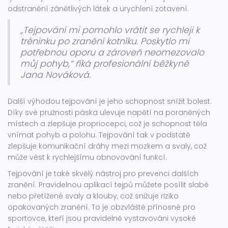
odstranění zánětlivých látek a urychlení zotavení.
„Tejpování mi pomohlo vrátit se rychleji k
tréninku po zranění kotníku. Poskytlo mi
potřebnou oporu a zároveň neomezovalo
můj pohyb,“ říká profesionální běžkyně
Jana Nováková.
Další výhodou tejpování je jeho schopnost snížit bolest.
Díky své pružnosti páska ulevuje napětí na poraněných
místech a zlepšuje propriocepci, což je schopnost těla
vnímat pohyb a polohu. Tejpování tak v podstatě
zlepšuje komunikační dráhy mezi mozkem a svaly, což
může vést k rychlejšímu obnovování funkcí.
Tejpování je také skvělý nástroj pro prevenci dalších
zranění. Pravidelnou aplikací tejpů můžete posílit slabé
nebo přetížené svaly a klouby, což snižuje riziko
opakovaných zranění. To je obzvláště přínosné pro
sportovce, kteří jsou pravidelně vystavováni vysoké