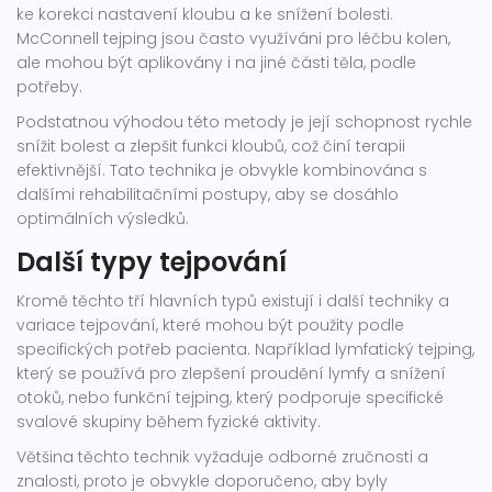
ke korekci nastavení kloubu a ke snížení bolesti.
McConnell tejping jsou často využíváni pro léčbu kolen,
ale mohou být aplikovány i na jiné části těla, podle
potřeby.
Podstatnou výhodou této metody je její schopnost rychle
snížit bolest a zlepšit funkci kloubů, což činí terapii
efektivnější. Tato technika je obvykle kombinována s
dalšími rehabilitačními postupy, aby se dosáhlo
optimálních výsledků.
Další typy tejpování
Kromě těchto tří hlavních typů existují i další techniky a
variace tejpování, které mohou být použity podle
specifických potřeb pacienta. Například lymfatický tejping,
který se používá pro zlepšení proudění lymfy a snížení
otoků, nebo funkční tejping, který podporuje specifické
svalové skupiny během fyzické aktivity.
Většina těchto technik vyžaduje odborné zručnosti a
znalosti, proto je obvykle doporučeno, aby byly