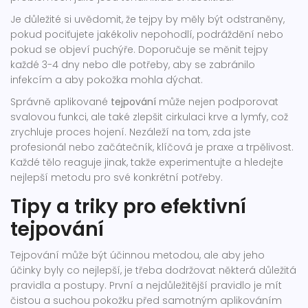
Je důležité si uvědomit, že tejpy by měly být odstraněny,
pokud pociťujete jakékoliv nepohodlí, podráždění nebo
pokud se objeví puchýře. Doporučuje se měnit tejpy
každé 3-4 dny nebo dle potřeby, aby se zabránilo
infekcím a aby pokožka mohla dýchat.
Správně aplikované
tejpování
může nejen podporovat
svalovou funkci, ale také zlepšit cirkulaci krve a lymfy, což
zrychluje proces hojení. Nezáleží na tom, zda jste
profesionál nebo začátečník, klíčová je praxe a trpělivost.
Každé tělo reaguje jinak, takže experimentujte a hledejte
nejlepší metodu pro své konkrétní potřeby.
Tipy a triky pro efektivní
tejpování
Tejpování může být účinnou metodou, ale aby jeho
účinky byly co nejlepší, je třeba dodržovat některá důležitá
pravidla a postupy. První a nejdůležitější pravidlo je mít
čistou a suchou pokožku před samotným aplikováním