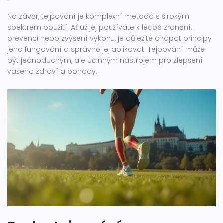
Na závěr, tejpování je komplexní metoda s širokým
spektrem použití. Ať už jej používáte k léčbě zranění,
prevenci nebo zvýšení výkonu, je důležité chápat principy
jeho fungování a správně jej aplikovat. Tejpování může
být jednoduchým, ale účinným nástrojem pro zlepšení
vašeho zdraví a pohody.