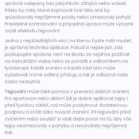
správně nalepeny bez jakýchkoliv záhybů nebo vrásek.
Pásky by měly těsně kopírovat tvar těla, aniž by
způsobovaly nepříjemné pocity nebo omezovaly pohyb.
Pravidelné kontrolování a případná úprava může výrazně
zvýšit efektivitu tejpování.
Jedna z nejdůležitějších věcí, na kterou byste měli myslet,
je správná technika aplikace. Pokud si nejste jistí, zda
postupujete správně, není na škodu se nejdříve podívat
na instruktážní videa nebo se poradit s odborníkem na
fyzioterapii. Každé zranění a každá část těla může
vyžadovat mírně odlišný přístup, a tak je odborná rada
často nezbytná.
Tejpování
může také pomoci v prevenci dalších zranění.
Pro sportovce nebo aktivní lidi je dobré aplikovat tejpy i
před fyzickou zátěží, což může poskytnout dodatečnou
podporu a snížit riziko nových zranění. Při tejpování před
cvičením nebo soutěží si však dejte pozor na to, aby vás
tejpy neomezovaly v pohybu a nevytvářely nepříjemný
tlak.