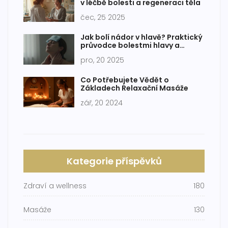
v léčbě bolesti a regeneraci těla
čec, 25 2025
Jak bolí nádor v hlavě? Praktický
průvodce bolestmi hlavy a
antimigrenózní masáží
pro, 20 2025
Co Potřebujete Vědět o
Základech Relaxační Masáže
zář, 20 2024
Kategorie příspěvků
Zdraví a wellness
180
Masáže
130