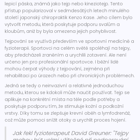
lepicí páska, známá jako tejp nebo kineziotejp. Tento
přístup popularizoval v sedmdesátých letech minulého
století japonský chiropraktik Kenzo Kase. Jeho cílem bylo
vytvořit metodu, která poskytuje podporu svalům a
kloubům, aniž by byla omezena jejich pohyblivost.
Tejpování se využívá především ve sportovní medicíně a
fyzioterapii. Sportovci na celém světě spoléhají na tejpy,
aby předcházeli zraněním a urychlili zotavení. Ale není
určeno jen pro profesionální sportovce. I běžní lidé
mohou čerpat výhody z tejpování, zejména při
rehabilitaci po úrazech nebo při chronických problémech.
Jedná se tedy o neinvazivní a relativně jednoduchou
metodu, kterou se kdokoli může naučit používat. Tejp se
aplikuje na konkrétní místa na těle podle potřeby a
poskytuje podporu tím, že stimuluje kožní a podkožní
vrstvy. Díky tomu se zlepšuje krevní oběh a lymfodrenáž,
což může pomoci snížit otoky a urychlit proces hojení.
Jak řekl fyzioterapeut David Greuner: "Tejpy