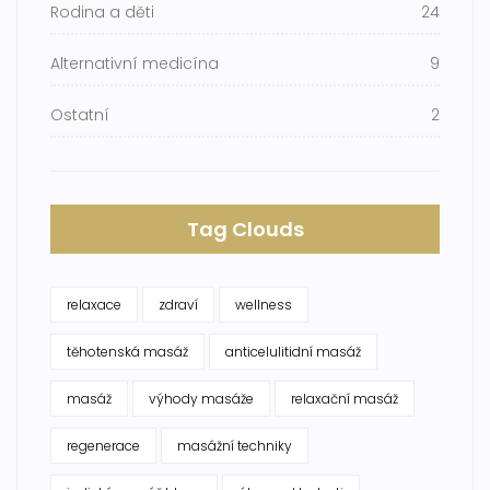
Rodina a děti
24
Alternativní medicína
9
Ostatní
2
Tag Clouds
relaxace
zdraví
wellness
těhotenská masáž
anticelulitidní masáž
masáž
výhody masáže
relaxační masáž
regenerace
masážní techniky