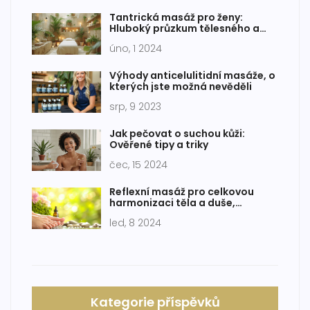
Tantrická masáž pro ženy:
Hluboký průzkum tělesného a
duševního uvolnění
úno, 1 2024
Výhody anticelulitidní masáže, o
kterých jste možná nevěděli
srp, 9 2023
Jak pečovat o suchou kůži:
Ověřené tipy a triky
čec, 15 2024
Reflexní masáž pro celkovou
harmonizaci těla a duše,
holistická léčebná metoda
led, 8 2024
Kategorie příspěvků