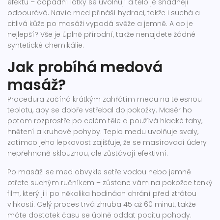
efektu – odpadní látky se uvolňují a tělo je snadněji
odbourává. Navíc med přináší hydraci, takže i suchá a
citlivá kůže po masáži vypadá svěže a jemně. A co je
nejlepší? Vše je úplně přírodní, takže nenajdete žádné
syntetické chemikálie.
Jak probíhá medová
masáž?
Procedura začíná krátkým zahřátím medu na tělesnou
teplotu, aby se dobře vstřebal do pokožky. Masér ho
potom rozprostře po celém těle a používá hladké tahy,
hnětení a kruhové pohyby. Teplo medu uvolňuje svaly,
zatímco jeho lepkavost zajišťuje, že se masírovací údery
nepřehnaně sklouznou, ale zůstávají efektivní.
Po masáži se med obvykle setře vodou nebo jemně
otřete suchým ručníkem – zůstane vám na pokožce tenký
film, který ji i po několika hodinách chrání před ztrátou
vlhkosti. Celý proces trvá zhruba 45 až 60 minut, takže
máte dostatek času se úplně oddat pocitu pohody.