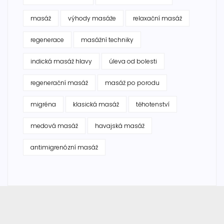
masáž
výhody masáže
relaxační masáž
regenerace
masážní techniky
indická masáž hlavy
úleva od bolesti
regenerační masáž
masáž po porodu
migréna
klasická masáž
těhotenství
medová masáž
havajská masáž
antimigrenózní masáž