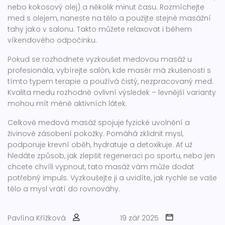
nebo kokosový olej) a několik minut času. Rozmíchejte
med s olejem, naneste na tělo a použijte stejné masážní
tahy jako v salonu. Takto můžete relaxovat i během
víkendového odpočinku.
Pokud se rozhodnete vyzkoušet medovou masáž u
profesionála, vybírejte salón, kde masér má zkušenosti s
tímto typem terapie a používá čistý, nezpracovaný med.
Kvalita medu rozhodně ovlivní výsledek – levnější varianty
mohou mít méně aktivních látek.
Celkově medová masáž spojuje fyzické uvolnění a
živinové zásobení pokožky. Pomáhá zklidnit mysl,
podporuje krevní oběh, hydratuje a detoxikuje. Ať už
hledáte způsob, jak zlepšit regeneraci po sportu, nebo jen
chcete chvíli vypnout, tato masáž vám může dodat
potřebný impuls. Vyzkoušejte ji a uvidíte, jak rychle se vaše
tělo a mysl vrátí do rovnováhy.
Pavlína Křížková
19 zář 2025