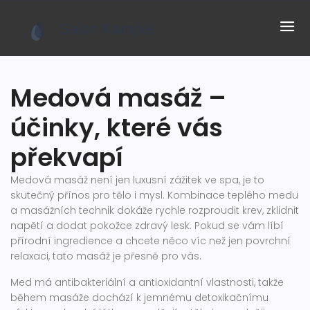
Medová masáž –
účinky, které vás
překvapí
Medová masáž není jen luxusní zážitek ve spa, je to
skutečný přínos pro tělo i mysl. Kombinace teplého medu
a masážních technik dokáže rychle rozproudit krev, zklidnit
napětí a dodat pokožce zdravý lesk. Pokud se vám líbí
přírodní ingredience a chcete něco víc než jen povrchní
relaxaci, tato masáž je přesně pro vás.
Med má antibakteriální a antioxidantní vlastnosti, takže
během masáže dochází k jemnému detoxikačnímu