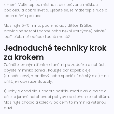
krmení. Volte teplou místnost bez průvanu, měkkou
podložku a dobré světlo. Ujistěte se, že máte teplé ruce a
jeden ručník po ruce.
Masírujte 5–15 minut podle nálady dítěte. Krátké,
pravidelné sezení (denně nebo několikrát týdně) přináší
lepší efekt než občas dlouhá masáž.
Jednoduché techniky krok
za krokem
Začněte jemným třením dlaněmi po zadečku a nohách,
abyste miminko zahřáli. Použijte pár kapek oleje
(slunečnicový, mandlový nebo speciální dětský olej) – ne
příliš, jen aby ruce klouzaly.
1) Nohy a chodidla: Uchopte nožičku mezi dlaň a palec a
dělejte jemné natahovací pohyby od stehen ke kotníkům.
Masírujte chodidla kolečky palcem, to miminka většinou
baví.