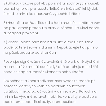
2) Bříško: Krouživé pohyby po směru hodinových ručiček
pomáhají proti plynatosti. Netlačte silně, stačí lehký tlak.
Pokud je miminko nabuzené, vynechte bříško.
3) Hrudník a paže: Jděte od středu hrudníku směrem ven
po paži, jemně protahujte prsty a zápěstí. To uleví napětí
a podpoří prokrvení.
4) Záda: Položte miminko na bříško a masírujte záda
podél páteře širokými dlaněmi. Nepokládejte tlak přímo
na páteř, pracujte po stranách.
Pozorujte signály: úsměv, uvolněné tělo a klidné dýchání
znamenají, že masáž sedí. Když dítě odtahuje ruce, křičí
nebo se napíná, masáž ukončete nebo zkraťte.
Bezpečnost a kontraindikace: Neprovádějte masáž při
horečce, čerstvých kožních poraněních, kožních
vyrážkách nebo po očkování v den zákroku. Pokud má
miminko výrazné zdravotní obtíže, konzultujte postup s
pediatrem nebo dětskou fyzioterapeutkou.