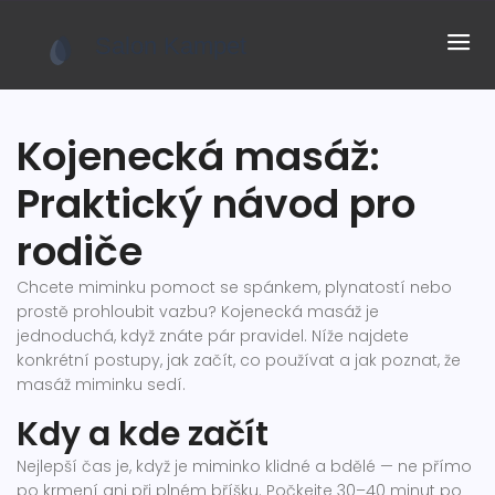
Kojenecká masáž:
Praktický návod pro
rodiče
Chcete miminku pomoct se spánkem, plynatostí nebo
prostě prohloubit vazbu? Kojenecká masáž je
jednoduchá, když znáte pár pravidel. Níže najdete
konkrétní postupy, jak začít, co používat a jak poznat, že
masáž miminku sedí.
Kdy a kde začít
Nejlepší čas je, když je miminko klidné a bdělé — ne přímo
po krmení ani při plném bříšku. Počkejte 30–40 minut po