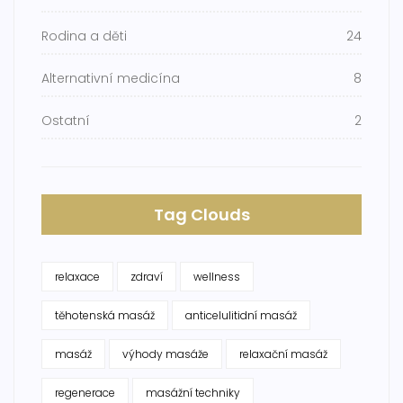
Rodina a děti
24
Alternativní medicína
8
Ostatní
2
Tag Clouds
relaxace
zdraví
wellness
těhotenská masáž
anticelulitidní masáž
masáž
výhody masáže
relaxační masáž
regenerace
masážní techniky