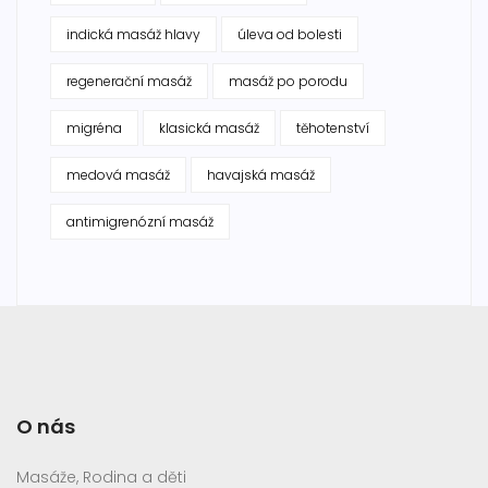
indická masáž hlavy
úleva od bolesti
regenerační masáž
masáž po porodu
migréna
klasická masáž
těhotenství
medová masáž
havajská masáž
antimigrenózní masáž
O nás
Masáže, Rodina a děti