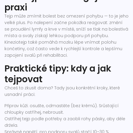
praxi
Tejp může zmírnit bolest bez omezení pohybu — to je jeho
velké plus. Po nalepení začne pokožka reagovat: změní
se proudění lymfy a krve v místě, sníží se tlak na bolestivá
místa a svaly získají lehkou podporu při pohybu.
Kineziotejp také pomáhá mozku lépe vnímat polohu
končetiny, což často vede k rychlejší kontrole a lepšímu
zapojení svalů při rehabilitaci.
Praktické tipy: kdy a jak
tejpovat
Chceš to zkusit doma? Tady jsou konkrétní kroky, které
usnadní práci:
Připrav kůži: osušte, odmastěte (bez krémů). Srůstající
chloupky ostříhej, nebrousit.
Ostříhej tejp podle potřeby a zaobli rohy pásky, aby déle
držela.
Správné napětí: pro podporu svalů stačí 10–30 %