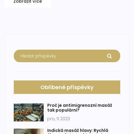
Zobrazit více
každého, kdo hledá účinnou pomoc při problémech s
kotníkem.
Oblíbené příspěvky
Proč je antimigrenozní masáž
tak populární?
pro, 11 2023
Indická masáž hlavy: Rychlá