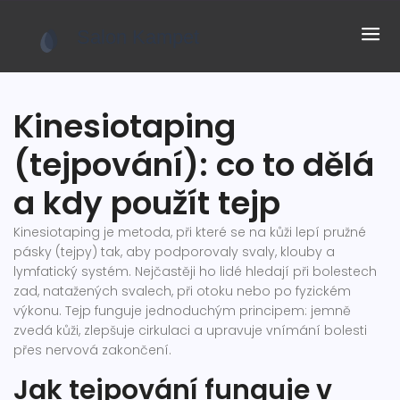
Kinesiotaping
(tejpování): co to dělá
a kdy použít tejp
Kinesiotaping je metoda, při které se na kůži lepí pružné
pásky (tejpy) tak, aby podporovaly svaly, klouby a
lymfatický systém. Nejčastěji ho lidé hledají při bolestech
zad, natažených svalech, při otoku nebo po fyzickém
výkonu. Tejp funguje jednoduchým principem: jemně
zvedá kůži, zlepšuje cirkulaci a upravuje vnímání bolesti
přes nervová zakončení.
Jak tejpování funguje v