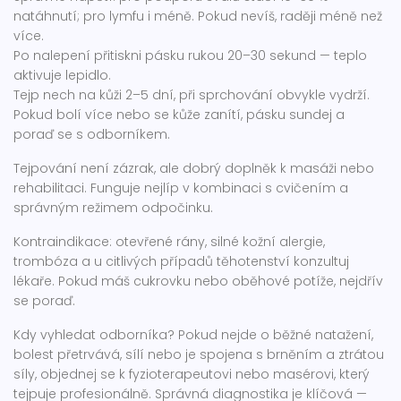
natáhnutí; pro lymfu i méně. Pokud nevíš, raději méně než
více.
Po nalepení přitiskni pásku rukou 20–30 sekund — teplo
aktivuje lepidlo.
Tejp nech na kůži 2–5 dní, při sprchování obvykle vydrží.
Pokud bolí více nebo se kůže zanítí, pásku sundej a
poraď se s odborníkem.
Tejpování není zázrak, ale dobrý doplněk k masáži nebo
rehabilitaci. Funguje nejlíp v kombinaci s cvičením a
správným režimem odpočinku.
Kontraindikace: otevřené rány, silné kožní alergie,
trombóza a u citlivých případů těhotenství konzultuj
lékaře. Pokud máš cukrovku nebo oběhové potíže, nejdřív
se poraď.
Kdy vyhledat odborníka? Pokud nejde o běžné natažení,
bolest přetrvává, sílí nebo je spojena s brněním a ztrátou
síly, objednej se k fyzioterapeutovi nebo masérovi, který
tejpuje profesionálně. Správná diagnostika je klíčová —