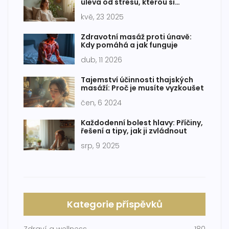
úleva od stresu, kterou si
zamilujete
kvě, 23 2025
Zdravotní masáž proti únavě:
Kdy pomáhá a jak funguje
dub, 11 2026
Tajemství účinnosti thajských
masáží: Proč je musíte vyzkoušet
čen, 6 2024
Každodenní bolest hlavy: Příčiny,
řešení a tipy, jak ji zvládnout
srp, 9 2025
Kategorie příspěvků