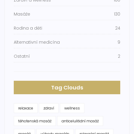
Zdraví a wellness
180
Masáže
130
Rodina a děti
24
Alternativní medicína
9
Ostatní
2
Tag Clouds
relaxace
zdraví
wellness
těhotenská masáž
anticelulitidní masáž
masáž
výhody masáže
relaxační masáž