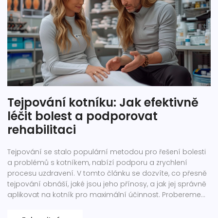
Tejpování kotníku: Jak efektivně
léčit bolest a podporovat
rehabilitaci
Tejpování se stalo populární metodou pro řešení bolesti
a problémů s kotníkem, nabízí podporu a zrychlení
procesu uzdravení. V tomto článku se dozvíte, co přesně
tejpování obnáší, jaké jsou jeho přínosy, a jak jej správně
aplikovat na kotník pro maximální účinnost. Probereme
různé techniky tejpování a nabídneme tipy pro jejich
aplikaci. Tento článek je ideálním průvodcem pro