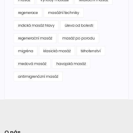
regenerace
masážní techniky
indická masáž hlavy
úleva od bolesti
regenerační masáž
masáž po porodu
migréna
klasická masáž
těhotenství
medová masáž
havajská masáž
antimigrenózní masáž
O nás