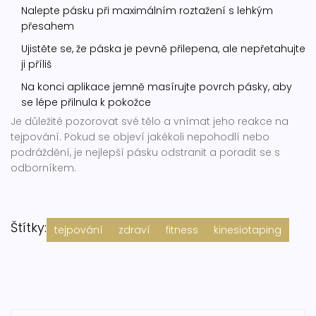
Nalepte pásku při maximálním roztažení s lehkým
přesahem
Ujistěte se, že páska je pevně přilepena, ale nepřetahujte
ji příliš
Na konci aplikace jemně masírujte povrch pásky, aby
se lépe přilnula k pokožce
Je důležité pozorovat své tělo a vnímat jeho reakce na
tejpování. Pokud se objeví jakékoli nepohodlí nebo
podráždění, je nejlepší pásku odstranit a poradit se s
odborníkem.
Štítky:
tejpování
zdraví
fitness
kinesiotaping