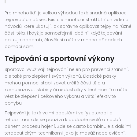
Pro mnoho lidí je velkou výhodou také snadná aplikace
tejpovacích pásek. Existuje mnoho instruktážních videí a
návodů, které ukazují, jak správně aplikovat tejpy na různé
části těla. I když je samozřejmě ideální, když tejpování
aplikuje odborník, člověk si může v mnoha případech
pomoci sám.
Tejpování a sportovní výkony
Sportovci využívají tejpování nejen pro prevenci zranění,
ale také pro zlepšení svých výkonů. Elastické pásky
mohou pomoci stabilizovat určité části těla a
kompenzovat slabiny či nedostatky v technice. To může
vést ke zlepšení celkového výkonu a větší efektivitě
pohybu.
Tejpování
je také velmi populární ve fyzioterapii a
rehabilitaci, kde se používá k podpoře svalů a kloubů
během procesu hojení. Zde se často kombinuje s dalšími
terapeutickými technikami, jako je masáž nebo cvičení,