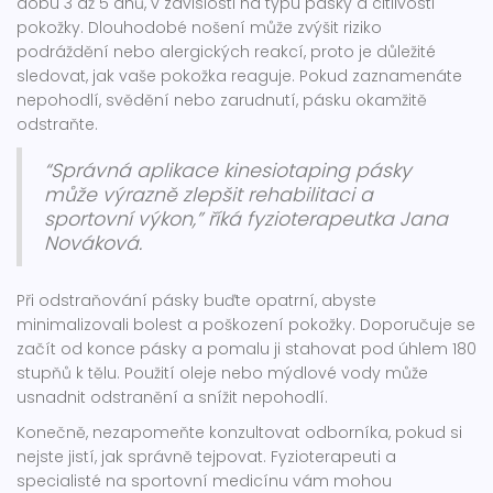
dobu 3 až 5 dnů, v závislosti na typu pásky a citlivosti
pokožky. Dlouhodobé nošení může zvýšit riziko
podráždění nebo alergických reakcí, proto je důležité
sledovat, jak vaše pokožka reaguje. Pokud zaznamenáte
nepohodlí, svědění nebo zarudnutí, pásku okamžitě
odstraňte.
“Správná aplikace kinesiotaping pásky
může výrazně zlepšit rehabilitaci a
sportovní výkon,” říká fyzioterapeutka Jana
Nováková.
Při odstraňování pásky buďte opatrní, abyste
minimalizovali bolest a poškození pokožky. Doporučuje se
začít od konce pásky a pomalu ji stahovat pod úhlem 180
stupňů k tělu. Použití oleje nebo mýdlové vody může
usnadnit odstranění a snížit nepohodlí.
Konečně, nezapomeňte konzultovat odborníka, pokud si
nejste jistí, jak správně tejpovat. Fyzioterapeuti a
specialisté na sportovní medicínu vám mohou