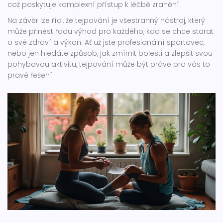
což poskytuje komplexní přístup k léčbě zranění.
Na závěr lze říci, že tejpování je všestranný nástroj, který
může přinést řadu výhod pro každého, kdo se chce starat
o své zdraví a výkon. Ať už jste profesionální sportovec,
nebo jen hledáte způsob, jak zmírnit bolesti a zlepšit svou
pohybovou aktivitu, tejpování může být právě pro vás to
pravé řešení.