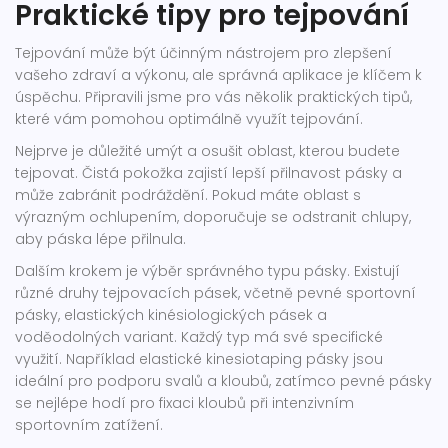
Praktické tipy pro tejpování
Tejpování může být účinným nástrojem pro zlepšení
vašeho zdraví a výkonu, ale správná aplikace je klíčem k
úspěchu. Připravili jsme pro vás několik praktických tipů,
které vám pomohou optimálně využít tejpování.
Nejprve je důležité umýt a osušit oblast, kterou budete
tejpovat. Čistá pokožka zajistí lepší přilnavost pásky a
může zabránit podráždění. Pokud máte oblast s
výrazným ochlupením, doporučuje se odstranit chlupy,
aby páska lépe přilnula.
Dalším krokem je výběr správného typu pásky. Existují
různé druhy tejpovacích pásek, včetně pevné sportovní
pásky, elastických kinésiologických pásek a
voděodolných variant. Každý typ má své specifické
využití. Například elastické kinesiotaping pásky jsou
ideální pro podporu svalů a kloubů, zatímco pevné pásky
se nejlépe hodí pro fixaci kloubů při intenzivním
sportovním zatížení.