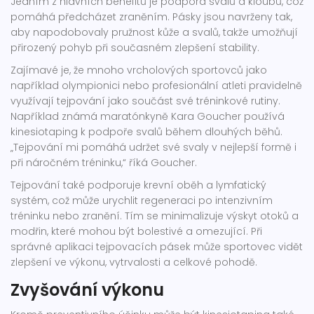
Jedním z hlavních benefitů je podpora svalů a kloubů, což
pomáhá předcházet zraněním. Pásky jsou navrženy tak,
aby napodobovaly pružnost kůže a svalů, takže umožňují
přirozený pohyb při současném zlepšení stability.
Zajímavé je, že mnoho vrcholových sportovců jako
například olympionici nebo profesionální atleti pravidelně
využívají tejpování jako součást své tréninkové rutiny.
Například známá maratónkyně Kara Goucher používá
kinesiotaping k podpoře svalů během dlouhých běhů.
„Tejpování mi pomáhá udržet své svaly v nejlepší formě i
při náročném tréninku,“ říká Goucher.
Tejpování také podporuje krevní oběh a lymfatický
systém, což může urychlit regeneraci po intenzivním
tréninku nebo zranění. Tím se minimalizuje výskyt otoků a
modřin, které mohou být bolestivé a omezující. Při
správné aplikaci tejpovacích pásek může sportovec vidět
zlepšení ve výkonu, vytrvalosti a celkové pohodě.
Zvyšování výkonu