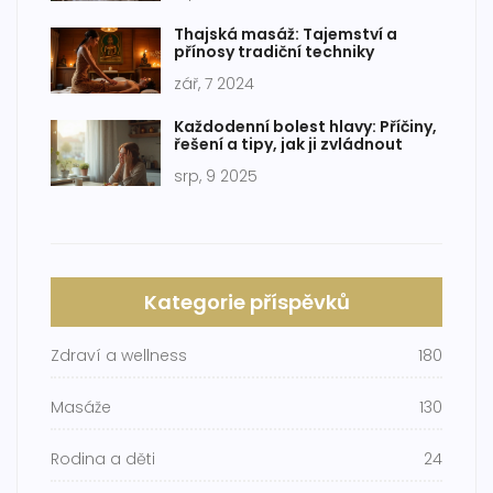
Thajská masáž: Tajemství a
přínosy tradiční techniky
zář, 7 2024
Každodenní bolest hlavy: Příčiny,
řešení a tipy, jak ji zvládnout
srp, 9 2025
Kategorie příspěvků
Zdraví a wellness
180
Masáže
130
Rodina a děti
24