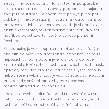
zlepšují mikrocirkulaci a lymfatický tok. Tímto způsobem
se snižuje tlak na bolesti a záněty, podporuje se hojení a
snižuje riziko zranění. Tejpování také poskytuje podporu
oslabeným nebo přetíženým svalům a kloubům, aniž by
omezovalo jejich funkčnost. Jeho využití je vhodné jak při
akutních zraněních, tak i chronických stavech, jako jsou
například bolesti zad, tenisový loket nebo plantární
fasciitida.
Kinesiotaping
je velmi populární mezi sportovci různých
disciplín, od běžců po profesionální fotbalisty. Jednou z
největších výhod tejpování je jeho snadná aplikace.
Existuje několik základních technik, které se liší podle účelu
aplikace, například pro úlevu od bolesti, zvýšení stability
nebo zlepšení výkonu. Vždy je však důležité, aby tejpování
prováděl školený odborník, aby bylo dosaženo
maximálního terapeutického účinku.
Podle některých studií může použití tejpování pozitivně
ovlivnit senzomotorické funkce těla. To znamená, že tato
technika může pomoci zlepšit vnímání pohybu a