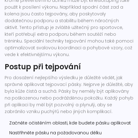
Kromě preventivního účinku může být kinesiotaping také
použit k posílení výkonu. Například spodní část zad a
kolena jsou často tejpovány, aby poskytovaly
dodatečnou podporu a stabilitu během náročných
aktivit. Tento přístup je zvláště užitečný pro sportovce,
kteří potřebují extra podporu během soutěží nebo
tréninku. Speciální techniky tejpování mohou také pomoci
optimalizovat svalovou koordinaci a pohybové vzory, což
vede k efektivnějšímu výkonu.
Postup při tejpování
Pro dosažení nejlepšího výsledku je důležité vědět, jak
správně aplikovat tejpovací pásky. Nejprve je důležité, aby
byla kůže čistá a suchá. Pásky by neměly být aplikovány
na poškozenou nebo podrážděnou pokožku. Každý pohyb
při aplikaci by měl být pozvolný a plynulý, aby se
zabránilo vzniku puchýřů nebo jiných komplikací.
Začněte očistěním oblasti, kde budete pásku aplikovat
Nastřihněte pásku na požadovanou délku