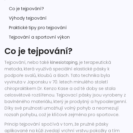
Co je tejpování?
Výhody tejpování
Praktické tipy pro tejpování
Tejpování a sportovní výkon
Co je tejpování?
Tejpování, nebo také
kinesiotaping
, je terapeutická
metoda, která využívá speciální elastické pásky k
podpoře svalů, kloubů a šlach. Tato technika byla
vyvinuta v Japonsku v 70. letech minulého století
chiropraktikem Dr. Kenzo Kase a od té doby se stala
celosvětově rozšířenou. Tejpovací pásky jsou vyrobeny z
bavlněného materiálu, který je prodyšný a hypoalergenní.
Díky své pružnosti umožňují volný pohyb a neomezují
rozsah pohybu, což je klíčové zejména pro sportovce.
Princip tejpování spočívá v tom, že pružné pásky
aplikované na kůži zvedají vrchní vrstvu pokožky a tím