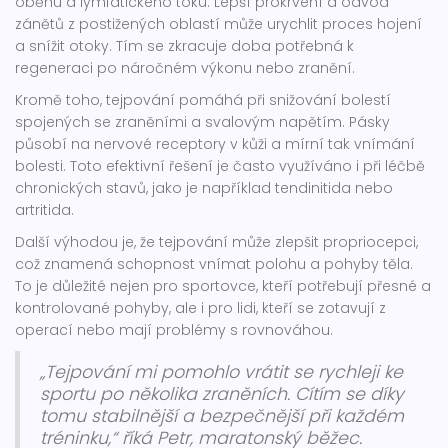
oběhu a lymfatického toku. Lepší prokrvení a odvod
zánětů z postižených oblastí může urychlit proces hojení
a snížit otoky. Tím se zkracuje doba potřebná k
regeneraci po náročném výkonu nebo zranění.
Kromě toho, tejpování pomáhá při snižování bolestí
spojených se zraněními a svalovým napětím. Pásky
působí na nervové receptory v kůži a mírní tak vnímání
bolesti. Toto efektivní řešení je často využíváno i při léčbě
chronických stavů, jako je například tendinitida nebo
artritida.
Další výhodou je, že tejpování může zlepšit propriocepci,
což znamená schopnost vnímat polohu a pohyby těla.
To je důležité nejen pro sportovce, kteří potřebují přesné a
kontrolované pohyby, ale i pro lidi, kteří se zotavují z
operací nebo mají problémy s rovnováhou.
„Tejpování mi pomohlo vrátit se rychleji ke
sportu po několika zraněních. Cítím se díky
tomu stabilnější a bezpečnější při každém
tréninku,“ říká Petr, maratonský běžec.