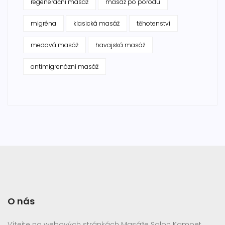
regenerační masáž
masáž po porodu
migréna
klasická masáž
těhotenství
medová masáž
havajská masáž
antimigrenózní masáž
O nás
Vítejte na webových stránkách Masáže Salon Kampet.