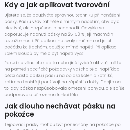
Kdy a jak aplikovat tvarování
Ujistěte se, že používáte správnou techniku při nanášení
pásky. Pásku vždy tahněte s mírným napětím, aby byla
efektivní, ale nezpůsobila nepohodlí. Obvykle se
doporučuje napnutí pásky na 25-50 % její maximální
roztažitelnosti. Při aplikaci na svaly směrem od jejich
počátku ke šlachám, použijte mírné napětí. Při aplikaci
kolem kloubů by mělo být napětí vyšší.
Pokud se věnujete sportu nebo jiné fyzické aktivitě, mějte
na paměti specifické požadavky vašeho těla. Například
běžci často aplikují pásku na oblasti kolen a kotníků,
zatímco tenisté ji používají na zápěstí a lokty. Dbejte na
to, aby páska nezpůsobovala omezení pohybu, ale spíše
podporovala přirozenou funkci těla.
Jak dlouho nechávat pásku na
pokožce
Tejpovací pásky mohou být ponechány na pokožce po