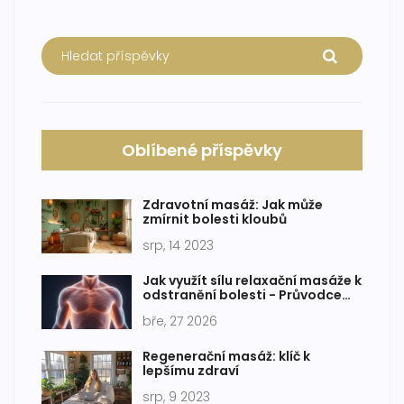
Oblíbené příspěvky
Zdravotní masáž: Jak může
zmírnit bolesti kloubů
srp, 14 2023
Jak využít sílu relaxační masáže k
odstranění bolesti - Průvodce
pro ty, kteří trpí
bře, 27 2026
Regenerační masáž: klíč k
lepšímu zdraví
srp, 9 2023