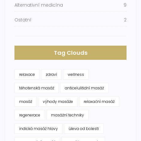
Alternativní medicína
9
Ostatní
2
Tag Clouds
relaxace
zdraví
wellness
těhotenská masáž
anticelulitidní masáž
masáž
výhody masáže
relaxační masáž
regenerace
masážní techniky
indická masáž hlavy
úleva od bolesti