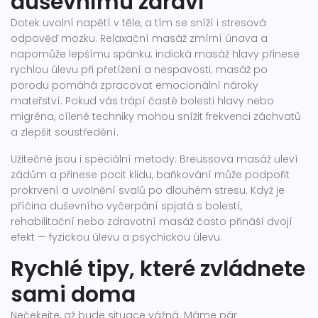
duševnímu zdraví
Dotek uvolní napětí v těle, a tím se sníží i stresová
odpověď mozku. Relaxační masáž zmírní únava a
napomůže lepšímu spánku; indická masáž hlavy přinese
rychlou úlevu při přetížení a nespavosti; masáž po
porodu pomáhá zpracovat emocionální nároky
mateřství. Pokud vás trápí časté bolesti hlavy nebo
migréna, cílené techniky mohou snížit frekvenci záchvatů
a zlepšit soustředění.
Užitečné jsou i speciální metody: Breussova masáž uleví
zádům a přinese pocit klidu, baňkování může podpořit
prokrvení a uvolnění svalů po dlouhém stresu. Když je
příčina duševního vyčerpání spjatá s bolestí,
rehabilitační nebo zdravotní masáž často přináší dvojí
efekt — fyzickou úlevu a psychickou úlevu.
Rychlé tipy, které zvládnete
sami doma
Nečekejte, až bude situace vážná. Máme pár