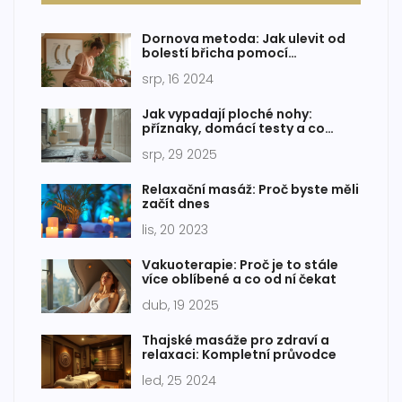
Dornova metoda: Jak ulevit od
bolestí břicha pomocí
jednoduché terapie
srp, 16 2024
Jak vypadají ploché nohy:
příznaky, domácí testy a co
pomáhá
srp, 29 2025
Relaxační masáž: Proč byste měli
začít dnes
lis, 20 2023
Vakuoterapie: Proč je to stále
více oblíbené a co od ní čekat
dub, 19 2025
Thajské masáže pro zdraví a
relaxaci: Kompletní průvodce
led, 25 2024