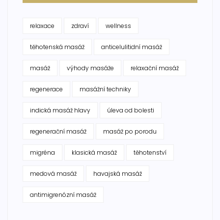
relaxace
zdraví
wellness
těhotenská masáž
anticelulitidní masáž
masáž
výhody masáže
relaxační masáž
regenerace
masážní techniky
indická masáž hlavy
úleva od bolesti
regenerační masáž
masáž po porodu
migréna
klasická masáž
těhotenství
medová masáž
havajská masáž
antimigrenózní masáž