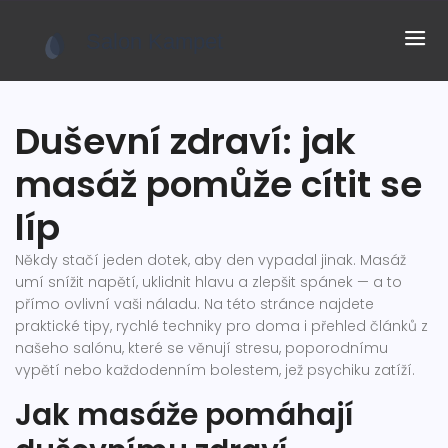
Duševní zdraví: jak
masáž pomůže cítit se
líp
Někdy stačí jeden dotek, aby den vypadal jinak. Masáž
umí snížit napětí, uklidnit hlavu a zlepšit spánek — a to
přímo ovlivní vaši náladu. Na této stránce najdete
praktické tipy, rychlé techniky pro doma i přehled článků z
našeho salónu, které se věnují stresu, poporodnímu
vypětí nebo každodenním bolestem, jež psychiku zatíží.
Jak masáže pomáhají