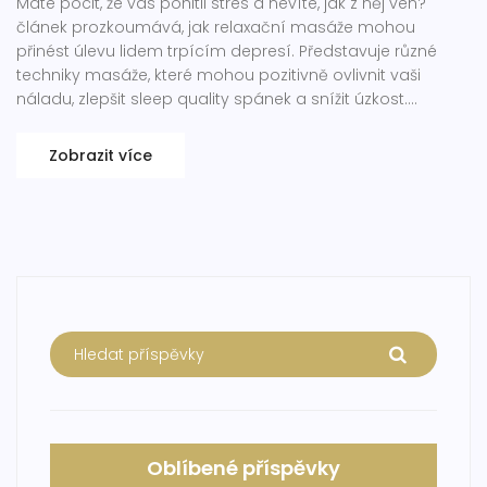
Máte pocit, že vás pohltil stres a nevíte, jak z něj ven?
článek prozkoumává, jak relaxační masáže mohou
přinést úlevu lidem trpícím depresí. Představuje různé
techniky masáže, které mohou pozitivně ovlivnit vaši
náladu, zlepšit sleep quality spánek a snížit úzkost.
Zjistíme, jaké jsou vědecké důkazy podporující tyto
tvrzení a jak masáž integrovat do vaší rutiny pro duševní
Zobrazit více
zdraví.
Oblíbené příspěvky