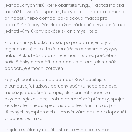
jednoduchých triků, které okamžitě fungují: krátká indická
masáž hlavy před spaním, teplý obklad na krk a ramena
při napětí, nebo domácí čokoládová masáž pro
doplnění nálady. Pár hlubokých nádechů a výdechů mezi
jednotlivými úkony dokáže zklidnit mysl i tělo.
Pro maminky: krátká masáž po porodu nejen urychlí
regeneraci těla, ale také pomůže se stresem a výkyvy
nálad. Pokud vás trápí silné emoční stavy, přečtěte si
naše články o masáži po porodu a o tom, jak masáž
podporuje emoční zotavení.
Kdy vyhledat odbornou pomoc? Když pociťujete
dlouhotrvající úzkost, poruchy spánku nebo deprese,
masáž je podpůrná terapie, ale není náhradou za
psychologickou péči. Pokud máte vážné příznaky, spojte
se s lékařem nebo specialistou a řekněte jim o svých
tělesných symptomech — masér vám pak lépe doporučí
vhodnou techniku.
Projděte si články na této stránce — najdete v nich