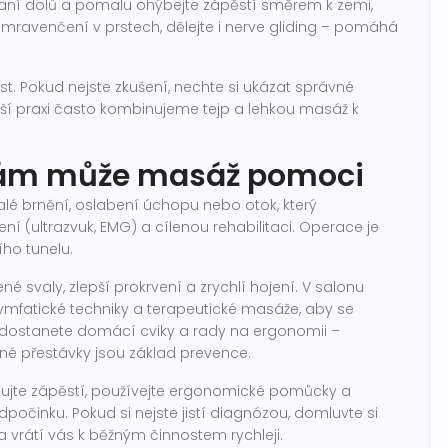
laní dolů a pomalu ohýbejte zápěstí směrem k zemi,
e mravenčení v prstech, dělejte i nerve gliding – pomáhá
est. Pokud nejste zkušení, nechte si ukázat správné
aší praxi často kombinujeme tejp a lehkou masáž k
ak vám může masáž pomoci
rvalé brnění, oslabení úchopu nebo otok, který
ní (ultrazvuk, EMG) a cílenou rehabilitaci. Operace je
ho tunelu.
né svaly, zlepší prokrvení a zrychlí hojení. V salonu
ymfatické techniky a terapeutické masáže, aby se
i dostanete domácí cviky a rady na ergonomii –
lné přestávky jsou základ prevence.
hujte zápěstí, používejte ergonomické pomůcky a
očinku. Pokud si nejste jistí diagnózou, domluvte si
 a vrátí vás k běžným činnostem rychleji.