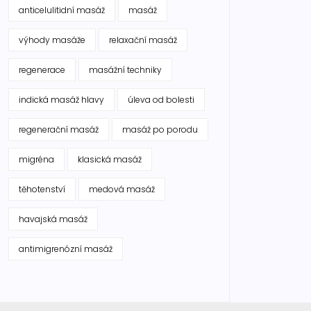
anticelulitidní masáž
masáž
výhody masáže
relaxační masáž
regenerace
masážní techniky
indická masáž hlavy
úleva od bolesti
regenerační masáž
masáž po porodu
migréna
klasická masáž
těhotenství
medová masáž
havajská masáž
antimigrenózní masáž