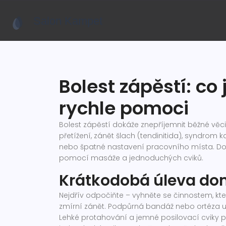
Bolest zápěstí: co 
rychle pomoci
Bolest zápěstí dokáže znepříjemnit běžné věci
přetížení, zánět šlach (tendinitida), syndrom 
nebo špatné nastavení pracovního místa. Do
pomocí masáže a jednoduchých cviků.
Krátkodobá úleva d
Nejdřív odpočiňte – vyhněte se činnostem, kter
zmírní zánět. Podpůrná bandáž nebo ortéza udr
Lehké protahování a jemné posilovací cviky 