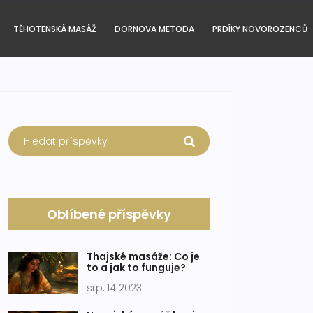
TĚHOTENSKÁ MASÁŽ
DORNOVA METODA
PRDÍKY NOVOROZENCŮ
Oblíbené příspěvky
Thajské masáže: Co je
to a jak to funguje?
srp, 14 2023