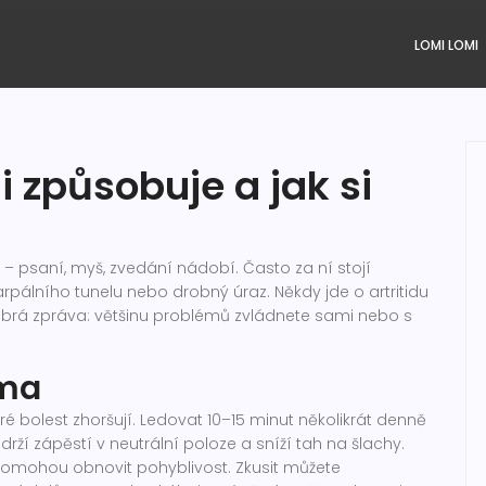
LOMI LOMI
ji způsobuje a jak si
 – psaní, myš, zvedání nádobí. Často za ní stojí
karpálního tunelu nebo drobný úraz. Někdy jde o artritidu
brá zpráva: většinu problémů zvládnete sami nebo s
oma
é bolest zhoršují. Ledovat 10–15 minut několikrát denně
ží zápěstí v neutrální poloze a sníží tah na šlachy.
pomohou obnovit pohyblivost. Zkusit můžete