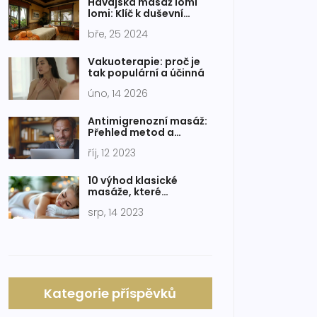
Havajská masáž lomi
lomi: Klíč k duševní
pohodě a tělesné
bře, 25 2024
harmonii
Vakuoterapie: proč je
tak populární a účinná
úno, 14 2026
Antimigrenozní masáž:
Přehled metod a
technik
říj, 12 2023
10 výhod klasické
masáže, které
potřebujete znát
srp, 14 2023
Kategorie příspěvků