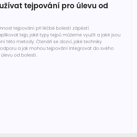
užívat tejpování pro úlevu od
nost tejpování při léčbě bolestí zápěstí.
ikovat tejp, jaké typy tejpů můžeme využít a jaké jsou
í této metody. Čtenáři se dozví, jaké techniky
 podporu a jak mohou tejpování integrovat do svého
úlevu od bolesti.