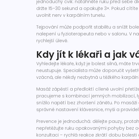
jednoduchý cvik: natahněte ruku před sebe d
držte 15–30 sekund a opakujte 3×. Pokud cítít
uvolnit nerv v karpálním tunelu.
Tejpování může podpořit stabilitu a snížit bol
nalepení u fyzioterapeuta nebo v salonu. V n
rychlejší úlevě.
Kdy jít k lékaři a j
Vyhledejte lékaře, když je bolest silná, máte t
neustupuje. Specialista může doporučit vyšetře
vzácná, ale někdy nezbytná u těžkého karpální
Masáž zápěstí a předloktí cíleně uvolní přetíže
pracujeme s kombinací jemných mobilizací, l
snížilo napětí bez zhoršení zánětu. Po masáž
správné nastavení klávesnice, myši a pravide
Prevence je jednoduchá: dělejte pauzy, prota
nepřetěžujte ruku opakovanými pohyby bez odp
konzultaci – rychlá reakce zkrátí dobu bolesti