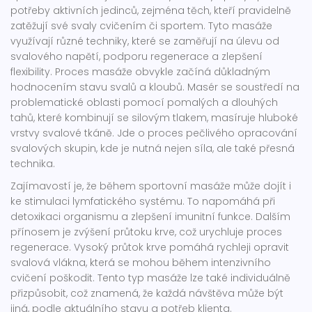
potřeby aktivních jedinců, zejména těch, kteří pravidelně
zatěžují své svaly cvičením či sportem. Tyto masáže
využívají různé techniky, které se zaměřují na úlevu od
svalového napětí, podporu regenerace a zlepšení
flexibility. Proces masáže obvykle začíná důkladným
hodnocením stavu svalů a kloubů. Masér se soustředí na
problematické oblasti pomocí pomalých a dlouhých
tahů, které kombinují se silovým tlakem, masíruje hluboké
vrstvy svalové tkáně. Jde o proces pečlivého opracování
svalových skupin, kde je nutná nejen síla, ale také přesná
technika.
Zajímavostí je, že během sportovní masáže může dojít i
ke stimulaci lymfatického systému. To napomáhá při
detoxikaci organismu a zlepšení imunitní funkce. Dalším
přínosem je zvýšení průtoku krve, což urychluje proces
regenerace. Vysoký průtok krve pomáhá rychleji opravit
svalová vlákna, která se mohou během intenzivního
cvičení poškodit. Tento typ masáže lze také individuálně
přizpůsobit, což znamená, že každá návštěva může být
jiná, podle aktuálního stavu a potřeb klienta.