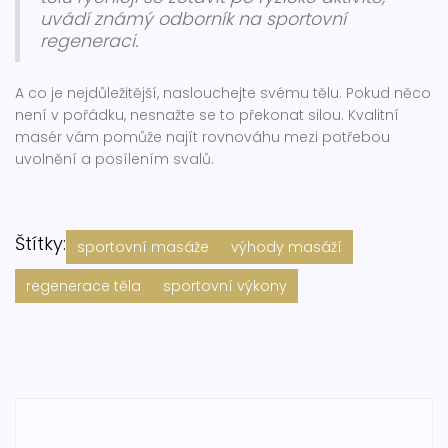
uvádí známý odborník na sportovní
regeneraci.
A co je nejdůležitější, naslouchejte svému tělu. Pokud něco
není v pořádku, nesnažte se to překonat silou. Kvalitní
masér vám pomůže najít rovnováhu mezi potřebou
uvolnění a posílením svalů.
Štítky:
sportovní masáže
výhody masáží
regenerace těla
sportovní výkony