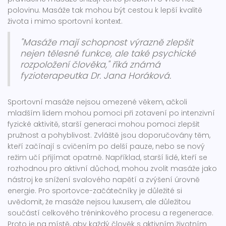
polovinu. Masáže tak mohou být cestou k lepší kvalitě
života i mimo sportovní kontext.
"Masáže mají schopnost výrazně zlepšit
nejen tělesné funkce, ale také psychické
rozpoložení člověka," říká známá
fyzioterapeutka Dr. Jana Horáková.
Sportovní masáže nejsou omezené věkem, ačkoli
mladším lidem mohou pomoci při zotavení po intenzivní
fyzické aktivitě, starší generaci mohou pomoci zlepšit
pružnost a pohyblivost. Zvláště jsou doporučovány těm,
kteří začínají s cvičením po delší pauze, nebo se nový
režim učí přijímat opatrně. Například, starší lidé, kteří se
rozhodnou pro aktivní důchod, mohou zvolit masáže jako
nástroj ke snížení svalového napětí a zvýšení úrovně
energie. Pro sportovce-začátečníky je důležité si
uvědomit, že masáže nejsou luxusem, ale důležitou
součástí celkového tréninkového procesu a regenerace.
Proto je na místě, aby každý člověk s aktivním životním