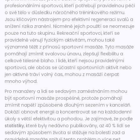
profesionálními sportovci, kteří potřebují pravidelnou péči
o své tělo v důsledku náročného tréninkového režimu.
Jsou klíčovým nástrojem pro efektivní regeneraci svalů a
snížení rizika zranění. Nicméně jejich použití se neomezuje
pouze na tuto skupinu. Rekreační sportovci, kteří se
pravidelně věnují fyzickým aktivitám, mohou také
významně těžit z přínosů sportovní masáže. Tyto masáže
pomáhají zmírnit svalovou únavu, zlepšují flexibilitu a
celkové tělesné blaho. I lidé, kteří nejsou pravidelnými
sportovci, ale občas se účastní sportovních aktivit nebo
jen aktivně tráví volný čas, mohou z masáží čerpat
mnoho výhod.
Pro manažery a lidi se sedavým zaměstnáním mohou
být sportovní masáže prospěšné, protože pomáhají
zmírnit napětí způsobené dlouhým sezením v kanceláři.
Dokáží obnovit energii a koncentrovat se na každodenní
úkoly s větší efektivitou a pohodou. Je zajímavé, že podle
statistiky
, které byly nedávno publikovány, až 40 % lidí se
sedavým způsobem života si stěžuje na bolesti zad a
pravidelné masáže snižují tento problém o více než