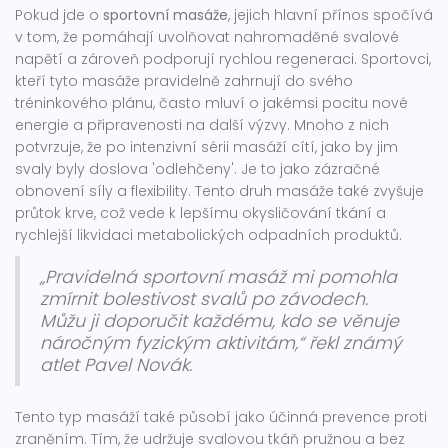
Pokud jde o
sportovní masáže
, jejich hlavní přínos spočívá
v tom, že pomáhají uvolňovat nahromaděné svalové
napětí a zároveň podporují rychlou regeneraci. Sportovci,
kteří tyto masáže pravidelně zahrnují do svého
tréninkového plánu, často mluví o jakémsi pocitu nové
energie a připravenosti na další výzvy. Mnoho z nich
potvrzuje, že po intenzivní sérii masáží cítí, jako by jim
svaly byly doslova 'odlehčeny'. Je to jako zázračné
obnovení síly a flexibility. Tento druh masáže také zvyšuje
průtok krve, což vede k lepšímu okysličování tkání a
rychlejší likvidaci metabolických odpadních produktů.
„Pravidelná sportovní masáž mi pomohla
zmírnit bolestivost svalů po závodech.
Můžu ji doporučit každému, kdo se věnuje
náročným fyzickým aktivitám,“ řekl známý
atlet Pavel Novák.
Tento typ masáží také působí jako účinná prevence proti
zraněním. Tím, že udržuje svalovou tkáň pružnou a bez