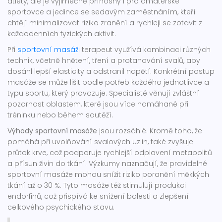
atlety, ale je výjimečně přínosný i pro amatérské
sportovce a jedince se sedavým zaměstnáním, kteří
chtějí minimalizovat riziko zranění a rychleji se zotavit z
každodenních fyzických aktivit.
Při
sportovní masáži
terapeut využívá kombinaci různých
technik, včetně hnětení, tření a protahování svalů, aby
dosáhl lepší elasticity a odstranil napětí. Konkrétní postup
masáže se může lišit podle potřeb každého jednotlivce a
typu sportu, který provozuje. Specialisté věnují zvláštní
pozornost oblastem, které jsou více namáhané při
tréninku nebo během soutěží.
Výhody sportovní masáže
jsou rozsáhlé. Kromě toho, že
pomáhá při uvolňování svalových uzlin, také zvyšuje
průtok krve, což podporuje rychlejší odplavení metabolitů
a přísun živin do tkání. Výzkumy naznačují, že pravidelné
sportovní masáže mohou snížit riziko poranění měkkých
tkání až o 30 %. Tyto masáže též stimulují produkci
endorfinů, což přispívá ke snížení bolesti a zlepšení
celkového psychického stavu.