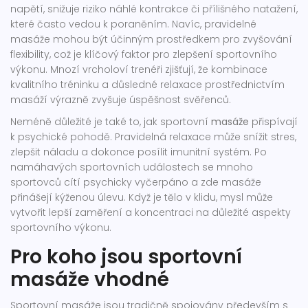
napětí, snižuje riziko náhlé kontrakce či přílišného natažení,
které často vedou k poraněním. Navíc, pravidelné
masáže mohou být účinným prostředkem pro zvyšování
flexibility, což je klíčový faktor pro zlepšení sportovního
výkonu. Mnozí vrcholoví trenéři zjišťují, že kombinace
kvalitního tréninku a důsledné relaxace prostřednictvím
masáží výrazně zvyšuje úspěšnost svěřenců.
Neméně důležité je také to, jak sportovní
masáže
přispívají
k psychické pohodě. Pravidelná relaxace může snížit stres,
zlepšit náladu a dokonce posílit imunitní systém. Po
namáhavých sportovních událostech se mnoho
sportovců cítí psychicky vyčerpáno a zde masáže
přinášejí kýženou úlevu. Když je tělo v klidu, mysl může
vytvořit lepší zaměření a koncentraci na důležité aspekty
sportovního výkonu.
Pro koho jsou sportovní
masáže vhodné
Sportovní masáže jsou tradičně spojovány především s