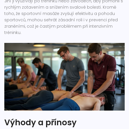
Jiní ji využívají po tréninku nebo závodech, aby pomohli s
rychlým zotavením a snížením svalové bolesti. Kromě
toho, že sportovní masáže zvyšují efektivitu a pohodu
sportovců, mohou sehrát zásadní roli i v prevenci před
zraněními, což je častým problémem při intenzivním
tréninku.
Výhody a přínosy