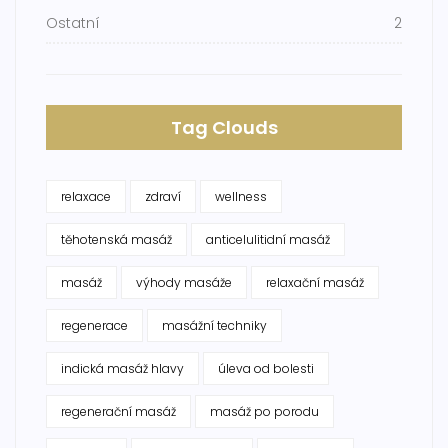
Ostatní
2
Tag Clouds
relaxace
zdraví
wellness
těhotenská masáž
anticelulitidní masáž
masáž
výhody masáže
relaxační masáž
regenerace
masážní techniky
indická masáž hlavy
úleva od bolesti
regenerační masáž
masáž po porodu