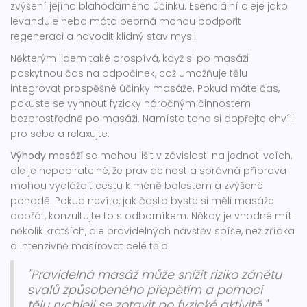
zvýšení jejího blahodárného účinku. Esenciální oleje jako
levandule nebo máta peprná mohou podpořit
regeneraci a navodit klidný stav mysli.
Některým lidem také prospívá, když si po masáži
poskytnou čas na odpočinek, což umožňuje tělu
integrovat prospěšné účinky masáže. Pokud máte čas,
pokuste se vyhnout fyzicky náročným činnostem
bezprostředně po masáži. Namísto toho si dopřejte chvíli
pro sebe a relaxujte.
Výhody masáží
se mohou lišit v závislosti na jednotlivcích,
ale je nepopiratelné, že pravidelnost a správná příprava
mohou vydláždit cestu k méně bolestem a zvýšené
pohodě. Pokud nevíte, jak často byste si měli masáže
dopřát, konzultujte to s odborníkem. Někdy je vhodné mít
několik kratších, ale pravidelných návštěv spíše, než zřídka
a intenzivně masírovat celé tělo.
"Pravidelná masáž může snížit riziko zánětu
svalů způsobeného přepětím a pomoci
tělu rychleji se zotavit po fyzické aktivitě,"