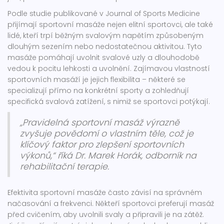
Podle studie publikované v Journal of Sports Medicine
přijímají sportovní masáže nejen elitní sportovci, ale také
lidé, kteří trpí běžným svalovým napětím způsobeným
dlouhým sezením nebo nedostatečnou aktivitou. Tyto
masáže pomáhají uvolnit svalové uzly a dlouhodobě
vedou k pocitu lehkosti a uvolnění. Zajímavou vlastností
sportovních masáží je jejich flexibilita – některé se
specializují přímo na konkrétní sporty a zohledňují
specifická svalová zatížení, s nimiž se sportovci potýkají.
„Pravidelná sportovní masáž výrazně
zvyšuje povědomí o vlastním těle, což je
klíčový faktor pro zlepšení sportovních
výkonů,“ říká Dr. Marek Horák, odborník na
rehabilitační terapie.
Efektivita sportovní masáže často závisí na správném
načasování a frekvenci. Někteří sportovci preferují masáž
před cvičením, aby uvolnili svaly a připravili je na zátěž.