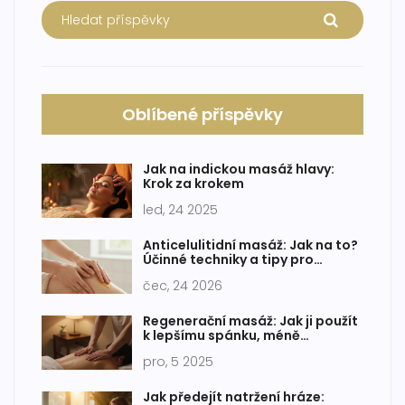
Oblíbené příspěvky
Jak na indickou masáž hlavy:
Krok za krokem
led, 24 2025
Anticelulitidní masáž: Jak na to?
Účinné techniky a tipy pro
domácí i profesionální péči
čec, 24 2026
Regenerační masáž: Jak ji použít
k lepšímu spánku, méně
bolestem a vyšší energii
pro, 5 2025
Jak předejít natržení hráze: