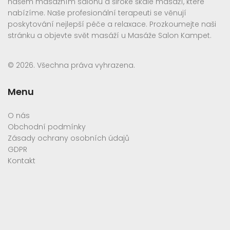
našem masážním salónu a široké škále masáží, které
nabízíme. Naše profesionální terapeuti se věnují
poskytování nejlepší péče a relaxace. Prozkoumejte naši
stránku a objevte svět masáží u Masáže Salon Kampet.
© 2026. Všechna práva vyhrazena.
Menu
O nás
Obchodní podmínky
Zásady ochrany osobních údajů
GDPR
Kontakt