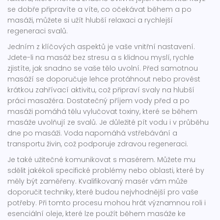
se dobře připravíte a víte, co očekávat během a po
masáži, můžete si užít hlubší relaxaci a rychlejší
regeneraci svalů.
Jedním z klíčových aspektů je vaše vnitřní nastavení.
Jdete-li na masáž bez stresu a s klidnou myslí, rychle
zjistíte, jak snadno se vaše tělo uvolní. Před samotnou
masáží se doporučuje lehce protáhnout nebo provést
krátkou zahřívací aktivitu, což připraví svaly na hlubší
práci masažéra. Dostatečný příjem vody před a po
masáži pomáhá tělu vylučovat toxiny, které se během
masáže uvolňují ze svalů. Je důležité pít vodu i v průběhu
dne po masáži. Voda napomáhá vstřebávání a
transportu živin, což podporuje zdravou regeneraci.
Je také užitečné komunikovat s masérem. Můžete mu
sdělit jakékoli specifické problémy nebo oblasti, které by
měly být zaměřeny. Kvalifikovaný masér vám může
doporučit techniky, které budou nejvhodnější pro vaše
potřeby. Při tomto procesu mohou hrát významnou roli i
esenciální oleje, které lze použít během masáže ke