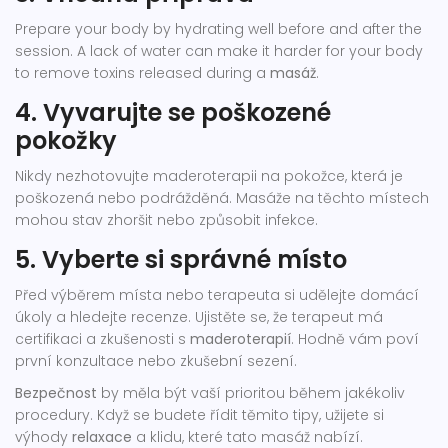
Prepare your body by hydrating well before and after the
session. A lack of water can make it harder for your body
to remove toxins released during a
masáž
.
4. Vyvarujte se poškozené
pokožky
Nikdy nezhotovujte maderoterapii na pokožce, která je
poškozená nebo podrážděná. Masáže na těchto místech
mohou stav zhoršit nebo způsobit infekce.
5. Vyberte si správné místo
Před výběrem místa nebo terapeuta si udělejte domácí
úkoly a hledejte recenze. Ujistěte se, že terapeut má
certifikaci a zkušenosti s
maderoterapií
. Hodně vám poví
první konzultace nebo zkušební sezení.
Bezpečnost
by měla být vaší prioritou během jakékoliv
procedury. Když se budete řídit těmito tipy, užijete si
výhody
relaxace
a klidu, které tato masáž nabízí.