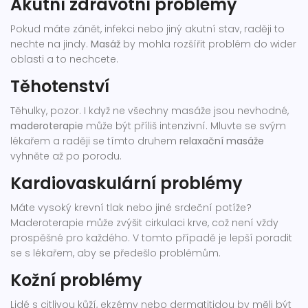
Akutní zdravotní problémy
Pokud máte zánět, infekci nebo jiný akutní stav, raději to
nechte na jindy.
Masáž
by mohla rozšířit problém do wider
oblasti a to nechcete.
Těhotenství
Těhulky, pozor. I když ne všechny masáže jsou nevhodné,
maderoterapie
může být příliš intenzivní. Mluvte se svým
lékařem a raději se tímto druhem
relaxační masáže
vyhněte až po porodu.
Kardiovaskulární problémy
Máte vysoký krevní tlak nebo jiné srdeční potíže?
Maderoterapie může zvýšit cirkulaci krve, což není vždy
prospěšné pro každého. V tomto případě je lepší poradit
se s lékařem, aby se předešlo problémům.
Kožní problémy
Lidé s citlivou kůží, ekzémy nebo dermatitidou by měli být