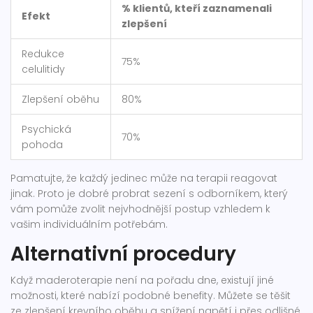
% klientů, kteří zaznamenali
Efekt
zlepšení
Redukce
75%
celulitidy
Zlepšení oběhu
80%
Psychická
70%
pohoda
Pamatujte, že každý jedinec může na terapii reagovat
jinak. Proto je dobré probrat sezení s odborníkem, který
vám pomůže zvolit nejvhodnější postup vzhledem k
vašim individuálním potřebám.
Alternativní procedury
Když maderoterapie není na pořadu dne, existují jiné
možnosti, které nabízí podobné benefity. Můžete se těšit
ze zlepšení krevního oběhu a snížení napětí i přes odlišné