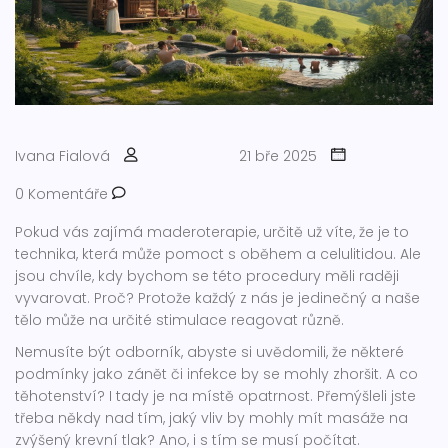
Ivana Fialová
21 bře 2025
0 Komentáře
Pokud vás zajímá maderoterapie, určitě už víte, že je to
technika, která může pomoct s oběhem a celulitidou. Ale
jsou chvíle, kdy bychom se této procedury měli raději
vyvarovat. Proč? Protože každý z nás je jedinečný a naše
tělo může na určité stimulace reagovat různě.
Nemusíte být odborník, abyste si uvědomili, že některé
podmínky jako zánět či infekce by se mohly zhoršit. A co
těhotenství? I tady je na místě opatrnost. Přemýšleli jste
třeba někdy nad tím, jaký vliv by mohly mít masáže na
zvýšený krevní tlak? Ano, i s tím se musí počítat.