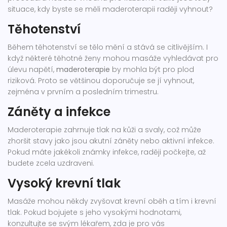
situace, kdy byste se měli maderoterapii raději vyhnout?
Těhotenství
Během těhotenství se tělo mění a stává se citlivějším. I
když některé těhotné ženy mohou masáže vyhledávat pro
úlevu napětí,
maderoterapie
by mohla být pro plod
riziková. Proto se většinou doporučuje se jí vyhnout,
zejména v prvním a posledním trimestru.
Záněty a infekce
Maderoterapie zahrnuje tlak na kůži a svaly, což může
zhoršit stavy jako jsou akutní záněty nebo aktivní infekce.
Pokud máte jakékoli známky infekce, raději počkejte, až
budete zcela uzdraveni.
Vysoký krevní tlak
Masáže mohou někdy zvyšovat krevní oběh a tím i krevní
tlak. Pokud bojujete s jeho vysokými hodnotami,
konzultujte se svým lékařem, zda je pro vás