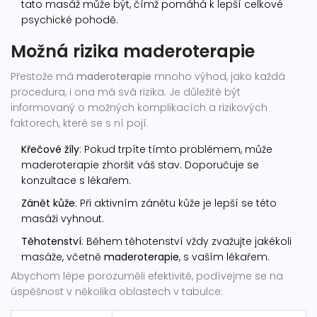
tato masáž může být, čímž pomáhá k lepší celkové
psychické pohodě.
Možná rizika maderoterapie
Přestože má
maderoterapie
mnoho výhod, jako každá
procedura, i ona má svá rizika. Je důležité být
informovaný o možných komplikacích a rizikových
faktorech, které se s ní pojí.
Křečové žíly
: Pokud trpíte tímto problémem, může
maderoterapie zhoršit váš stav. Doporučuje se
konzultace s lékařem.
Zánět kůže
: Při aktivním zánětu kůže je lepší se této
masáži vyhnout.
Těhotenství
: Během těhotenství vždy zvažujte jakékoli
masáže, včetně
maderoterapie
, s vaším lékařem.
Abychom lépe porozuměli efektivitě, podívejme se na
úspěšnost v několika oblastech v tabulce: