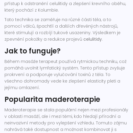
přístup k odstranění celulitidy a zlepšení krevního oběhu,
který pochází z Kolumbie.
Tato technika se zaměřuje na různé části těla, a to
pomocí válců, špachtlí a dalších dřevěných nástrojů,
které stimulují a rozbíjí tukové usazeniny. Výsledkem je
zpevnění pokožky a redukce projevů
celulitidy
.
Jak to funguje?
Během masáže terapeut používá rytmickou techniku, což
pomáhá uvolnit lymfatický systém. Tento přístup zvyšuje
prokrvení a podporuje vylučování toxinů z těla. To
všechno dohromady vede ke zlepšení elasticity pleti a
jejímu omlazení.
Popularita maderoterapie
Maderoterapie se stala populární nejen mezi profesionály
v oblasti masáží, ale i mezi těmi, kdo hledají přírodní a
neinvazivní metody pro vylepšení vzhledu. Tomuto zájmu
nahrává také dostupnost a možnost kombinovat ji s