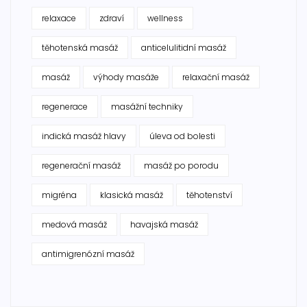
relaxace
zdraví
wellness
těhotenská masáž
anticelulitidní masáž
masáž
výhody masáže
relaxační masáž
regenerace
masážní techniky
indická masáž hlavy
úleva od bolesti
regenerační masáž
masáž po porodu
migréna
klasická masáž
těhotenství
medová masáž
havajská masáž
antimigrenózní masáž