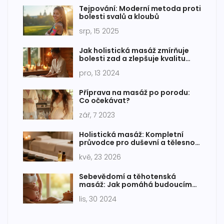
Tejpování: Moderní metoda proti
bolesti svalů a kloubů
srp, 15 2025
Jak holistická masáž zmírňuje
bolesti zad a zlepšuje kvalitu
života
pro, 13 2024
Příprava na masáž po porodu:
Co očekávat?
zář, 7 2023
Holistická masáž: Kompletní
průvodce pro duševní a tělesnou
rovnováhu
kvě, 23 2026
Sebevědomí a těhotenská
masáž: Jak pomáhá budoucím
maminkám
lis, 30 2024