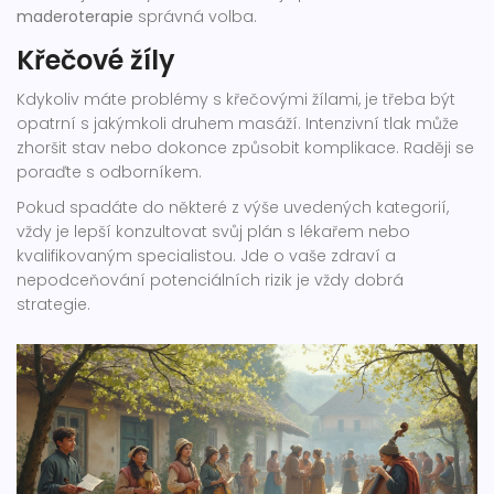
maderoterapie
správná volba.
Křečové žíly
Kdykoliv máte problémy s křečovými žílami, je třeba být
opatrní s jakýmkoli druhem masáží. Intenzivní tlak může
zhoršit stav nebo dokonce způsobit komplikace. Raději se
poraďte s odborníkem.
Pokud spadáte do některé z výše uvedených kategorií,
vždy je lepší konzultovat svůj plán s lékařem nebo
kvalifikovaným specialistou. Jde o vaše zdraví a
nepodceňování potenciálních rizik je vždy dobrá
strategie.