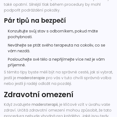
také opatrní. Silnější tlak během procedury by mohl
podpořit podráždění pokožky.
Pár tipů na bezpečí
Konzultujte svůj stav s odborníkem, pokud máte
pochybnosti.
Neváhejte se ptát svého terapeuta na cokoliv, co se
vám nezdá.
Poslouchejte své tělo a nepřijímejte více než je vám
příjemné.
S těmito tipy byste měli být na správné cestě, jak si vybrat,
jestli je
maderoterapie
pro vás v tuto chvíli správná volba
nebo jestli ji raději odložit na později.
Zdravotní omezení
Když zvažujete
maderoterapii
, je klíčové vzít v úvahu vaše
zdraví. Určitá zdravotní omezení mohou způsobit, že tato
procedura nebude vhodná pro každého. Jaké jsou tedy