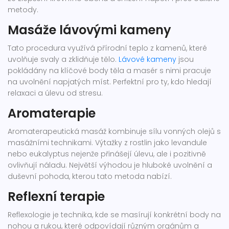
metody.
Masáže lávovými kameny
Tato procedura využívá přírodní teplo z kamenů, které
uvolňuje svaly a zklidňuje tělo.
Lávové kameny
jsou
pokládány na klíčové body těla a masér s nimi pracuje
na uvolnění napjatých míst. Perfektní pro ty, kdo hledají
relaxaci a úlevu od stresu.
Aromaterapie
Aromaterapeutická masáž kombinuje sílu vonných olejů s
masážními technikami. Výtažky z rostlin jako levandule
nebo eukalyptus nejenže přinášejí úlevu, ale i pozitivně
ovlivňují náladu. Největší výhodou je hluboké uvolnění a
duševní pohoda, kterou tato metoda nabízí.
Reflexní terapie
Reflexologie je technika, kde se masírují konkrétní body na
nohou a rukou, které odpovídají různým orgánům a