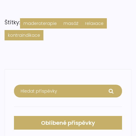
Štítky:
maderoterapie
masáž
relaxace
kontraindikace
Oblíbené příspěvky