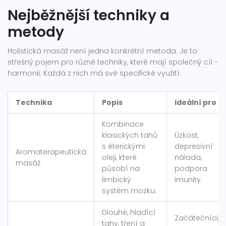
Nejběžnější techniky a
metody
Holistická masáž není jedna konkrétní metoda. Je to
střešný pojem pro různé techniky, které mají společný cíl -
harmonii. Každá z nich má své specifické využití.
Technika
Popis
Ideální pro
Kombinace
klasických tahů
Úzkost,
s éterickými
depresivní
Aromaterapeutická
oleji, které
nálada,
masáž
působí na
podpora
limbický
imunity.
systém mozku.
Dlouhé, hladící
Začátečníci,
tahy, tření a