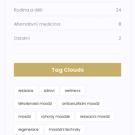
Rodina a děti
24
Alternativní medicína
8
Ostatní
2
Tag Clouds
relaxace
zdraví
wellness
těhotenská masáž
anticelulitidní masáž
masáž
výhody masáže
relaxační masáž
regenerace
masážní techniky