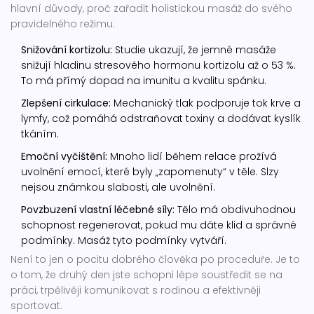
hlavní důvody, proč zařadit holistickou masáž do svého
pravidelného režimu:
Snižování kortizolu:
Studie ukazují, že jemné masáže
snižují hladinu stresového hormonu kortizolu až o 53 %.
To má přímý dopad na imunitu a kvalitu spánku.
Zlepšení cirkulace:
Mechanický tlak podporuje tok krve a
lymfy, což pomáhá odstraňovat toxiny a dodávat kyslík
tkáním.
Emoční vyčištění:
Mnoho lidí během relace prožívá
uvolnění emocí, které byly „zapomenuty“ v těle. Slzy
nejsou známkou slabosti, ale uvolnění.
Povzbuzení vlastní léčebné síly:
Tělo má obdivuhodnou
schopnost regenerovat, pokud mu dáte klid a správné
podmínky. Masáž tyto podmínky vytváří.
Není to jen o pocitu dobrého člověka po proceduře. Je to
o tom, že druhý den jste schopni lépe soustředit se na
práci, trpělivěji komunikovat s rodinou a efektivněji
sportovat.