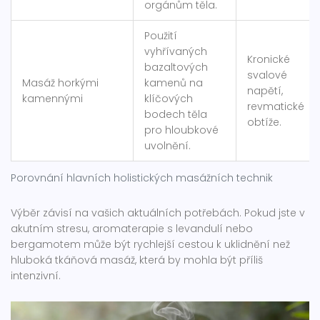
orgánům těla.
Použití
vyhřívaných
Kronické
bazaltových
svalové
Masáž horkými
kamenů na
napětí,
kamennými
klíčových
revmatické
bodech těla
obtíže.
pro hloubkové
uvolnění.
Porovnání hlavních holistických masážních technik
Výběr závisí na vašich aktuálních potřebách. Pokud jste v
akutním stresu, aromaterapie s levandulí nebo
bergamotem může být rychlejší cestou k uklidnění než
hluboká tkáňová masáž, která by mohla být příliš
intenzivní.