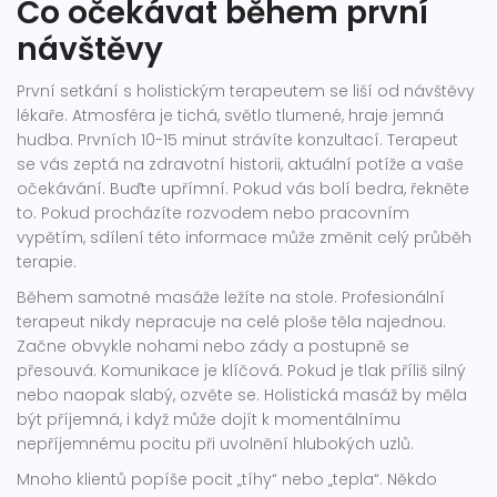
Co očekávat během první
návštěvy
První setkání s holistickým terapeutem se liší od návštěvy
lékaře. Atmosféra je tichá, světlo tlumené, hraje jemná
hudba. Prvních 10-15 minut strávíte konzultací. Terapeut
se vás zeptá na zdravotní historii, aktuální potíže a vaše
očekávání. Buďte upřímní. Pokud vás bolí bedra, řekněte
to. Pokud procházíte rozvodem nebo pracovním
vypětím, sdílení této informace může změnit celý průběh
terapie.
Během samotné masáže ležíte na stole. Profesionální
terapeut nikdy nepracuje na celé ploše těla najednou.
Začne obvykle nohami nebo zády a postupně se
přesouvá. Komunikace je klíčová. Pokud je tlak příliš silný
nebo naopak slabý, ozvěte se. Holistická masáž by měla
být příjemná, i když může dojít k momentálnímu
nepříjemnému pocitu při uvolnění hlubokých uzlů.
Mnoho klientů popíše pocit „tíhy“ nebo „tepla“. Někdo