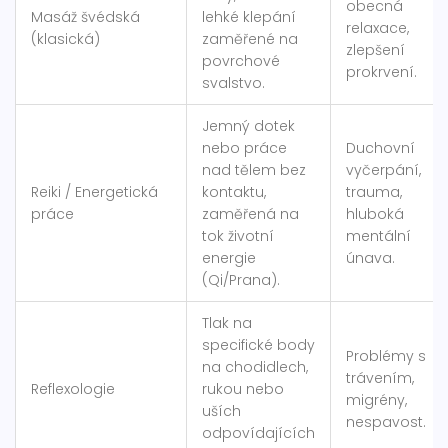
obecná
Masáž švédská
lehké klepání
relaxace,
(klasická)
zaměřené na
zlepšení
povrchové
prokrvení.
svalstvo.
Jemný dotek
nebo práce
Duchovní
nad tělem bez
vyčerpání,
Reiki / Energetická
kontaktu,
trauma,
práce
zaměřená na
hluboká
tok životní
mentální
energie
únava.
(Qi/Prana).
Tlak na
specifické body
Problémy s
na chodidlech,
trávením,
Reflexologie
rukou nebo
migrény,
uších
nespavost.
odpovídajících