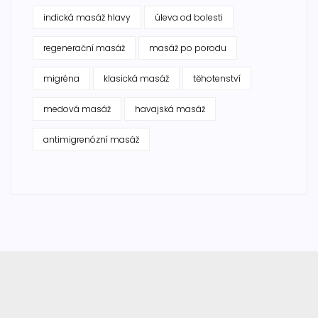
indická masáž hlavy
úleva od bolesti
regenerační masáž
masáž po porodu
migréna
klasická masáž
těhotenství
medová masáž
havajská masáž
antimigrenózní masáž