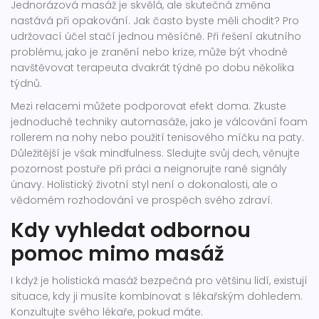
Jednorázová masáž je skvělá, ale skutečná změna
nastává při opakování. Jak často byste měli chodit? Pro
udržovací účel stačí jednou měsíčně. Při řešení akutního
problému, jako je zranění nebo krize, může být vhodné
navštěvovat terapeuta dvakrát týdně po dobu několika
týdnů.
Mezi relacemi můžete podporovat efekt doma. Zkuste
jednoduché techniky automasáže, jako je válcování foam
rollerem na nohy nebo použití tenisového míčku na paty.
Důležitější je však mindfulness. Sledujte svůj dech, věnujte
pozornost postuře při práci a neignorujte rané signály
únavy. Holistický životní styl není o dokonalosti, ale o
vědomém rozhodování ve prospěch svého zdraví.
Kdy vyhledat odbornou
pomoc mimo masáž
I když je holistická masáž bezpečná pro většinu lidí, existují
situace, kdy ji musíte kombinovat s lékařským dohledem.
Konzultujte svého lékaře, pokud máte: