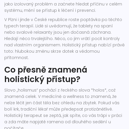
jako izolovaný problém a začnete hledat příčinu v celém
systému, mění se přístup k léčení i prevenci.
V Plzni i jinde v České republice roste poptávka po těchto
typech terapií. Lidé si uvědomují, že tablety na spaní
nebo svalové relaxanty jsou jen dočasná záchrana.
Hledají něco trvalejšího. Něco, co jim vrátí pocit kontroly
nad vlastním organismem. Holistický přístup nabízí právě
toto: hlubokou změnu skrze dotek a vědomou
přítomnost.
Co přesně znamená
holistický přístup?
Slovo „holismus“ pochází z řeckého slova *holos*, což
znamená celek. V medicíně a wellness to znamená, že
nelze léčit jen část těla bez ohledu na zbytek. Pokud vás
bolí krk, tradiční lékař může předepsat protizánětlivé.
Holistický terapeut se zeptá, jak spíte, co vás trápi v práci
a zda máte napjaté ramena od dlouhého sedění u
počítače.