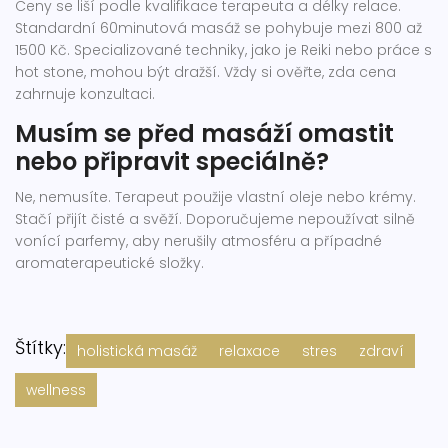
Ceny se liší podle kvalifikace terapeuta a délky relace.
Standardní 60minutová masáž se pohybuje mezi 800 až
1500 Kč. Specializované techniky, jako je Reiki nebo práce s
hot stone, mohou být dražší. Vždy si ověřte, zda cena
zahrnuje konzultaci.
Musím se před masáží omastit
nebo připravit speciálně?
Ne, nemusíte. Terapeut použije vlastní oleje nebo krémy.
Stačí přijít čisté a svěží. Doporučujeme nepoužívat silně
vonící parfemy, aby nerušily atmosféru a případné
aromaterapeutické složky.
Štítky:
holistická masáž
relaxace
stres
zdraví
wellness