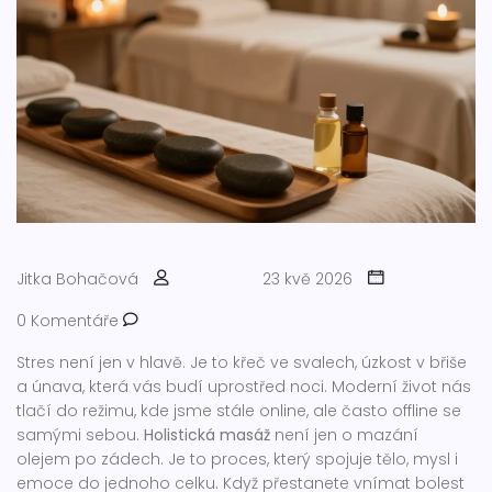
Jitka Bohačová
23 kvě 2026
0 Komentáře
Stres není jen v hlavě. Je to křeč ve svalech, úzkost v břiše
a únava, která vás budí uprostřed noci. Moderní život nás
tlačí do režimu, kde jsme stále online, ale často offline se
samými sebou.
Holistická masáž
není jen o mazání
olejem po zádech. Je to proces, který spojuje tělo, mysl i
emoce do jednoho celku. Když přestanete vnímat bolest