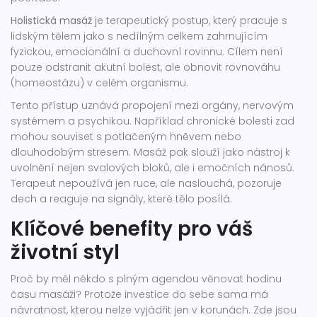
Holistická masáž
je
terapeutický postup, který pracuje s
lidským tělem jako s nedílným celkem zahrnujícím
fyzickou, emocionální a duchovní rovinnu
. Cílem není
pouze odstranit akutní bolest, ale obnovit rovnováhu
(homeostázu) v celém organismu.
Tento přístup uznává propojení mezi orgány, nervovým
systémem a psychikou. Například chronické bolesti zad
mohou souviset s potlačeným hněvem nebo
dlouhodobým stresem. Masáž pak slouží jako nástroj k
uvolnění nejen svalových bloků, ale i emočních nánosů.
Terapeut nepoužívá jen ruce, ale naslouchá, pozoruje
dech a reaguje na signály, které tělo posílá.
Klíčové benefity pro váš
životní styl
Proč by měl někdo s plným agendou věnovat hodinu
času masáži? Protože investice do sebe sama má
návratnost, kterou nelze vyjádřit jen v korunách. Zde jsou