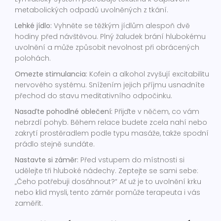
metabolických odpadů uvolněných z tkání.
Lehké jídlo:
Vyhněte se těžkým jídlům alespoň dvě
hodiny před návštěvou. Plný žaludek brání hlubokému
uvolnění a může způsobit nevolnost při obrácených
polohách.
Omezte stimulancia:
Kofein a alkohol zvyšují excitabilitu
nervového systému. Snížením jejich příjmu usnadníte
přechod do stavu meditativního odpočinku.
Nasaďte pohodlné oblečení:
Přijďte v něčem, co vám
nebrzdí pohyb. Během relace budete zcela nahí nebo
zakrytí prostěradlem podle typu masáže, takže spodní
prádlo stejně sundáte.
Nastavte si záměr:
Před vstupem do místnosti si
udělejte tři hluboké nádechy. Zeptejte se sami sebe:
„Čeho potřebuji dosáhnout?“ Ať už je to uvolnění krku
nebo klid mysli, tento záměr pomůže terapeuta i vás
zaměřit.