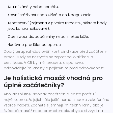
Akutní záněty nebo horečku.
Krevní srážlivost nebo užíváte antikoagulancia.
Těhotenství (zejména v prvním trimestru, některé body
jsou kontraindikované).
Open wounds, popáleniny nebo infekce kůže.
Nedávno prodělanou operaci.
Dobrý terapeut vždy ověří kontraindikace před začátkem
práce. Nikdy se nestyďte se zeptat na kvalifikaci a
certifikace. V ČR by měl terapeut disponovat
odpovídajícími atesty a pojištěním proti odpovědnosti.
Je holistická masáž vhodná pro
úplné začátečníky?
Ano, absolutně. Naopak, začátečníci často profitují
nejvíce, protože jejich tělo ještě nemá hluboko zakořeněné
vzorce napětí. Začněte s jemnějšími technikami, jako je
švédská masáž nebo aromaterapie, abyste si zvykli na