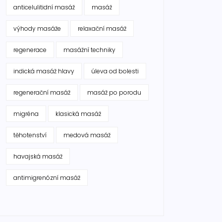
anticelulitidní masáž
masáž
výhody masáže
relaxační masáž
regenerace
masážní techniky
indická masáž hlavy
úleva od bolesti
regenerační masáž
masáž po porodu
migréna
klasická masáž
těhotenství
medová masáž
havajská masáž
antimigrenózní masáž