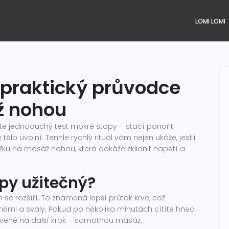
LOMI LOMI
 praktický průvodce
ž nohou
te jednoduchý test mokré stopy – stačí ponořit
ělo uvolní. Tenhle rychlý rituál vám nejen ukáže, jestli
žku na masáž nohou, která dokáže zklidnit napětí a
opy užitečný?
se rozšíří. To znamená lepší průtok krve, což
mi a svaly. Pokud po několika minutách cítíte hned
pravené na další krok – samotnou masáž.