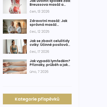
Jak uvolnit spodek zad:
Breussova masáž a
cvičení pro úlevu
čen, 13 2026
Zdravotní masáž: Jak
správná masáž
pomáhá tělu i mysli k
čec, 12 2025
uvolnění
Jak se zbavit celulitidy
cviky: Účinné posilování
a tipy pro hladkou kůži
čec, 17 2026
Jak vypadá lymfedém?
Příznaky, průběh a jak
ho poznat
úno, 7 2026
Kategorie příspěvků