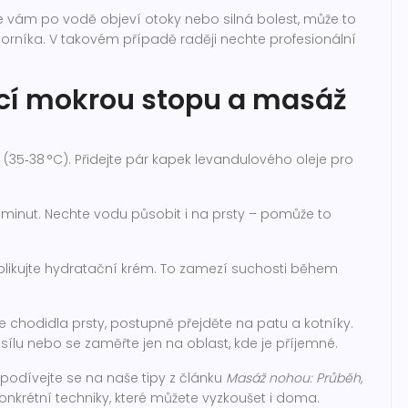
 vám po vodě objeví otoky nebo silná bolest, může to
borníka. V takovém případě raději nechte profesionální
ácí mokrou stopu a masáž
 (35‑38 °C). Přidejte pár kapek levandulového oleje pro
 minut. Nechte vodu působit i na prsty – pomůže to
likujte hydratační krém. To zamezí suchosti během
 chodidla prsty, postupně přejděte na patu a kotníky.
e sílu nebo se zaměřte jen na oblast, kde je příjemné.
 podívejte se na naše tipy z článku
Masáž nohou: Průběh,
onkrétní techniky, které můžete vyzkoušet i doma.