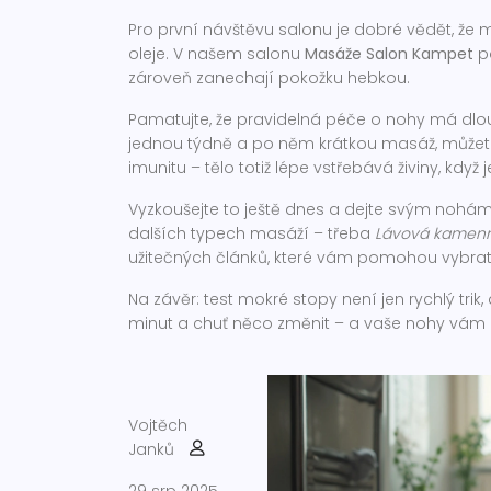
Pro první návštěvu salonu je dobré vědět, že
oleje. V našem salonu
Masáže Salon Kampet
po
zároveň zanechají pokožku hebkou.
Pamatujte, že pravidelná péče o nohy má dlo
jednou týdně a po něm krátkou masáž, můžete 
imunitu – tělo totiž lépe vstřebává živiny, když
Vyzkoušejte to ještě dnes a dejte svým nohá
dalších typech masáží – třeba
Lávová kamen
užitečných článků, které vám pomohou vybrat
Na závěr: test mokré stopy není jen rychlý trik, 
minut a chuť něco změnit – a vaše nohy vám 
Vojtěch
Janků