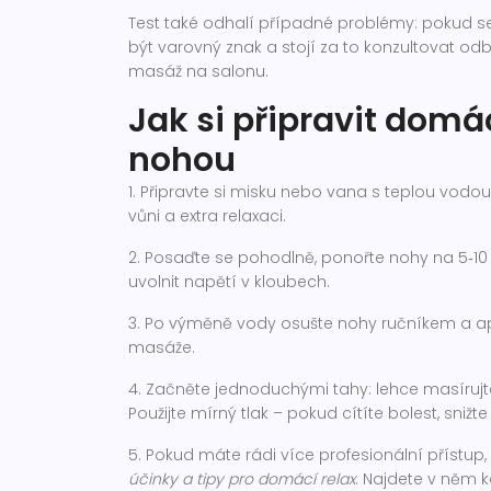
Test také odhalí případné problémy: pokud se
být varovný znak a stojí za to konzultovat od
masáž na salonu.
Jak si připravit dom
nohou
1. Připravte si misku nebo vana s teplou vodou
vůni a extra relaxaci.
2. Posaďte se pohodlně, ponořte nohy na 5‑10
uvolnit napětí v kloubech.
3. Po výměně vody osušte nohy ručníkem a ap
masáže.
4. Začněte jednoduchými tahy: lehce masírujte
Použijte mírný tlak – pokud cítíte bolest, snižt
5. Pokud máte rádi více profesionální přístup,
účinky a tipy pro domácí relax
. Najdete v něm k