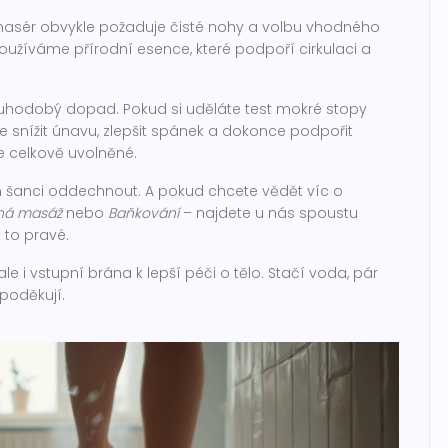
 masér obvykle požaduje čisté nohy a volbu vhodného
užíváme přírodní esence, které podpoří cirkulaci a
uhodobý dopad. Pokud si uděláte test mokré stopy
snížit únavu, zlepšit spánek a dokonce podpořit
 je celkově uvolněné.
m šanci oddechnout. A pokud chcete vědět víc o
ná masáž
nebo
Baňkování
– najdete u nás spoustu
 to pravé.
ale i vstupní brána k lepší péči o tělo. Stačí voda, pár
poděkují.