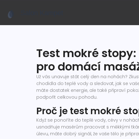
Test mokré stopy:
pro domácí masá
Už vás unavuje stát celý den na nohách? Zkus
chodidla do teplé vody a sledovat, jak se vaše t
máte dostatek energie, ale také připraví poko
podpořit celkovou pohodu.
Proč je test mokré st
Když se ponoříte do teplé vody, cévy v nohách 
usnadňuje masérům pracovat s měkkými tkáně
úlevu, máte dobrý signál, že vaše tělo je při