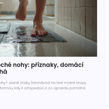
oché nohy: příznaky, domácí
áhá
hy? Jasné znaky, fotonávod na test mokré stopy,
idní formou, kdy k ortopedovi a co opravdu pomáhá.