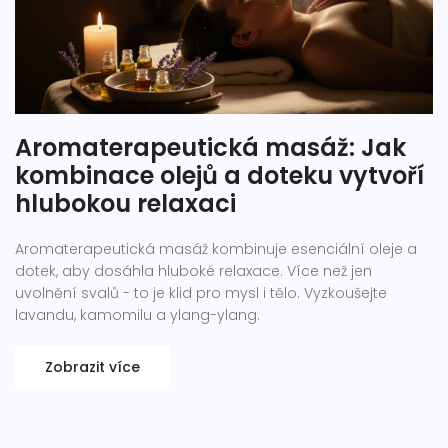
Aromaterapeutická masáž: Jak
kombinace olejů a doteku vytvoří
hlubokou relaxaci
Aromaterapeutická masáž kombinuje esenciální oleje a
dotek, aby dosáhla hluboké relaxace. Více než jen
uvolnění svalů - to je klid pro mysl i tělo. Vyzkoušejte
lavandu, kamomilu a ylang-ylang.
Zobrazit více