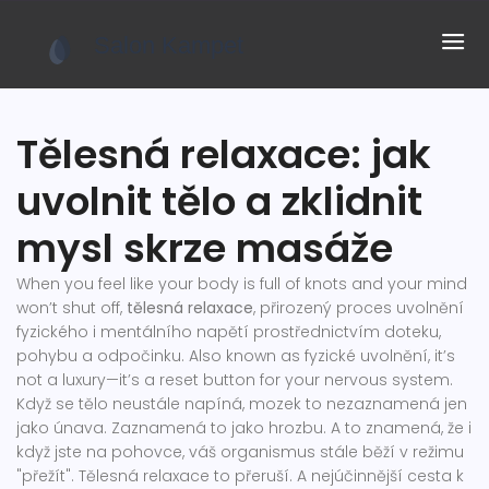
Tělesná relaxace: jak
uvolnit tělo a zklidnit
mysl skrze masáže
When you feel like your body is full of knots and your mind
won’t shut off,
tělesná relaxace
,
přirozený proces uvolnění
fyzického i mentálního napětí prostřednictvím doteku,
pohybu a odpočinku
. Also known as
fyzické uvolnění
, it’s
not a luxury—it’s a reset button for your nervous system.
Když se tělo neustále napíná, mozek to nezaznamená jen
jako únava. Zaznamená to jako hrozbu. A to znamená, že i
když jste na pohovce, váš organismus stále běží v režimu
"přežít". Tělesná relaxace to přeruší. A nejúčinnější cesta k