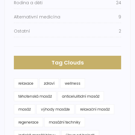
Rodina a děti
24
Alternativní medicína
9
Ostatní
2
Tag Clouds
relaxace
zdraví
wellness
těhotenská masáž
anticelulitidní masáž
masáž
výhody masáže
relaxační masáž
regenerace
masážní techniky