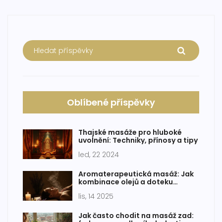
Oblíbené příspěvky
Thajské masáže pro hluboké
uvolnění: Techniky, přínosy a tipy
led, 22 2024
Aromaterapeutická masáž: Jak
kombinace olejů a doteku
vytvoří hlubokou relaxaci
lis, 14 2025
Jak často chodit na masáž zad: