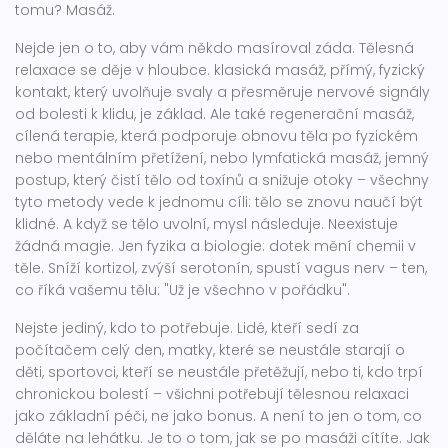
tomu? Masáž.
Nejde jen o to, aby vám někdo masíroval záda. Tělesná
relaxace se děje v hloubce.
klasická masáž
,
přímý, fyzický
kontakt, který uvolňuje svaly a přesměruje nervové signály
od bolesti k klidu
, je základ. Ale také
regenerační masáž
,
cílená terapie, která podporuje obnovu těla po fyzickém
nebo mentálním přetížení
, nebo
lymfatická masáž
,
jemný
postup, který čistí tělo od toxínů a snižuje otoky
– všechny
tyto metody vede k jednomu cíli: tělo se znovu naučí být
klidné. A když se tělo uvolní, mysl následuje. Neexistuje
žádná magie. Jen fyzika a biologie: dotek mění chemii v
těle. Sníží kortizol, zvýší serotonín, spustí vagus nerv – ten,
co říká vašemu tělu: "Už je všechno v pořádku".
Nejste jediný, kdo to potřebuje. Lidé, kteří sedí za
počítačem celý den, matky, které se neustále starají o
děti, sportovci, kteří se neustále přetěžují, nebo ti, kdo trpí
chronickou bolestí – všichni potřebují tělesnou relaxaci
jako základní péči, ne jako bonus. A není to jen o tom, co
děláte na lehátku. Je to o tom, jak se po masáži cítíte. Jak