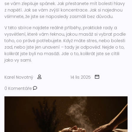
se vám zlepšuje spánek. Jak přestanete mít bolesti hlavy
z napětí. Jak se vám zvýší koncentrace. Jak si najednou
všimnete, že jste se naposledy zasmáli bez důvodu.
V této sbírce najdete reálné příběhy, praktické rady a
vysvětlení, které vám řeknou, jakou masáž si vybrat podle
toho, co právě potřebujete. Když máte stres, nebo bolesti
zad, nebo jste jen unavení – tady je odpověď. Nejde o to,
kolikrát jste byli na masáži. Jde o to, kolikrát jste se cítili
jako vy sami.
Karel Novotný
14 lis 2025
0 Komentáře