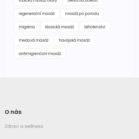
indická masáž hlavy
úleva od bolesti
regenerační masáž
masáž po porodu
migréna
klasická masáž
těhotenství
medová masáž
havajská masáž
antimigrenózní masáž
O nás
Zdraví a wellness