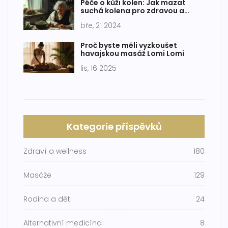
Péče o kůži kolen: Jak mazat
suchá kolena pro zdravou a
hladkou pokožku
bře, 21 2024
Proč byste měli vyzkoušet
havajskou masáž Lomi Lomi
lis, 16 2025
Kategorie příspěvků
Zdraví a wellness
180
Masáže
129
Rodina a děti
24
Alternativní medicína
8