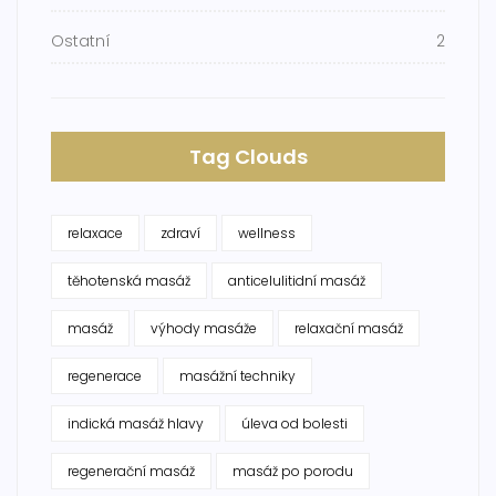
Ostatní
2
Tag Clouds
relaxace
zdraví
wellness
těhotenská masáž
anticelulitidní masáž
masáž
výhody masáže
relaxační masáž
regenerace
masážní techniky
indická masáž hlavy
úleva od bolesti
regenerační masáž
masáž po porodu