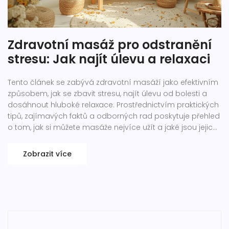
Zdravotní masáž pro odstranění
stresu: Jak najít úlevu a relaxaci
Tento článek se zabývá zdravotní masáží jako efektivním
způsobem, jak se zbavit stresu, najít úlevu od bolesti a
dosáhnout hluboké relaxace. Prostřednictvím praktických
tipů, zajímavých faktů a odborných rad poskytuje přehled
o tom, jak si můžete masáže nejvíce užít a jaké jsou jejich
hlavní výhody. Přečtěte si, jak přistupovat k výběru
správného typu masáže a terapeuta a jak se připravit na
Zobrazit více
masáž, aby bylo možné z maximálně vytěžit její přínosy
pro vaše zdraví a pohodu.