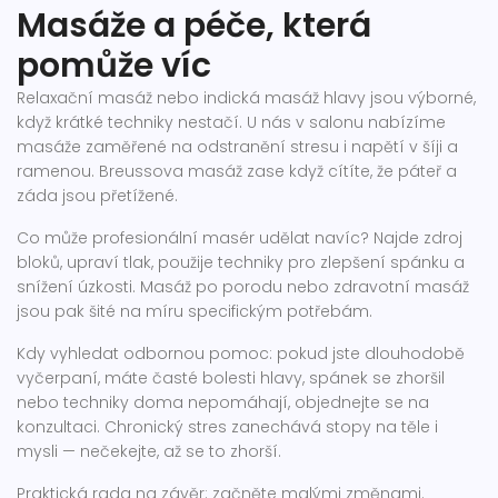
Masáže a péče, která
pomůže víc
Relaxační masáž nebo indická masáž hlavy jsou výborné,
když krátké techniky nestačí. U nás v salonu nabízíme
masáže zaměřené na odstranění stresu i napětí v šíji a
ramenou. Breussova masáž zase když cítíte, že páteř a
záda jsou přetížené.
Co může profesionální masér udělat navíc? Najde zdroj
bloků, upraví tlak, použije techniky pro zlepšení spánku a
snížení úzkosti. Masáž po porodu nebo zdravotní masáž
jsou pak šité na míru specifickým potřebám.
Kdy vyhledat odbornou pomoc: pokud jste dlouhodobě
vyčerpaní, máte časté bolesti hlavy, spánek se zhoršil
nebo techniky doma nepomáhají, objednejte se na
konzultaci. Chronický stres zanechává stopy na těle i
mysli — nečekejte, až se to zhorší.
Praktická rada na závěr: začněte malými změnami.