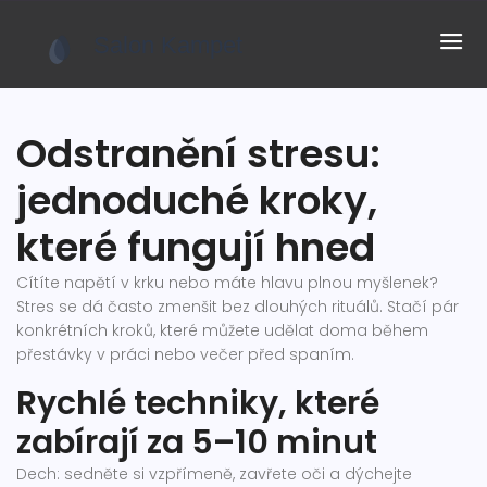
Odstranění stresu:
jednoduché kroky,
které fungují hned
Cítíte napětí v krku nebo máte hlavu plnou myšlenek?
Stres se dá často zmenšit bez dlouhých rituálů. Stačí pár
konkrétních kroků, které můžete udělat doma během
přestávky v práci nebo večer před spaním.
Rychlé techniky, které
zabírají za 5–10 minut
Dech: sedněte si vzpřímeně, zavřete oči a dýchejte