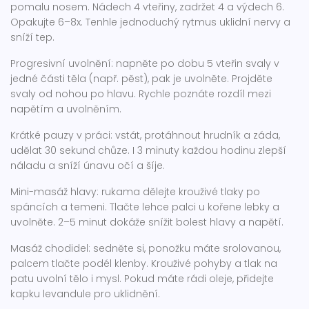
pomalu nosem. Nádech 4 vteřiny, zadržet 4 a výdech 6.
Opakujte 6–8x. Tenhle jednoduchý rytmus uklidní nervy a
sníží tep.
Progresivní uvolnění: napněte po dobu 5 vteřin svaly v
jedné části těla (např. pěst), pak je uvolněte. Projděte
svaly od nohou po hlavu. Rychle poznáte rozdíl mezi
napětím a uvolněním.
Krátké pauzy v práci: vstát, protáhnout hrudník a záda,
udělat 30 sekund chůze. I 3 minuty každou hodinu zlepší
náladu a sníží únavu očí a šíje.
Mini-masáž hlavy: rukama dělejte krouživé tlaky po
spáncích a temeni. Tlačte lehce palci u kořene lebky a
uvolněte. 2–5 minut dokáže snížit bolest hlavy a napětí.
Masáž chodidel: sedněte si, ponožku máte srolovanou,
palcem tlačte podél klenby. Krouživé pohyby a tlak na
patu uvolní tělo i mysl. Pokud máte rádi oleje, přidejte
kapku levandule pro uklidnění.