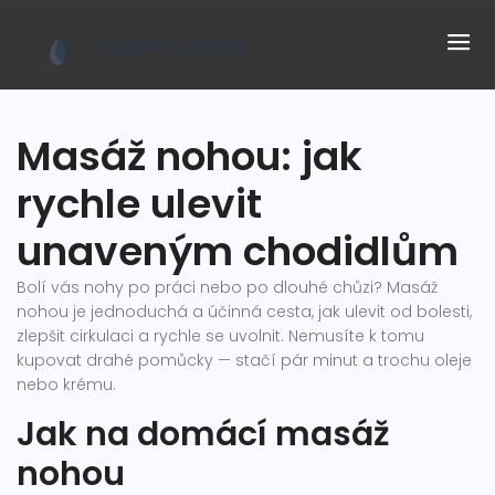
Masáž nohou: jak
rychle ulevit
unaveným chodidlům
Bolí vás nohy po práci nebo po dlouhé chůzi? Masáž
nohou je jednoduchá a účinná cesta, jak ulevit od bolesti,
zlepšit cirkulaci a rychle se uvolnit. Nemusíte k tomu
kupovat drahé pomůcky — stačí pár minut a trochu oleje
nebo krému.
Jak na domácí masáž
nohou