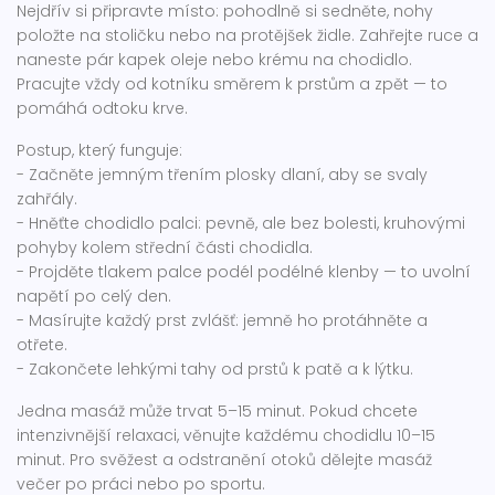
Nejdřív si připravte místo: pohodlně si sedněte, nohy
položte na stoličku nebo na protějšek židle. Zahřejte ruce a
naneste pár kapek oleje nebo krému na chodidlo.
Pracujte vždy od kotníku směrem k prstům a zpět — to
pomáhá odtoku krve.
Postup, který funguje:
- Začněte jemným třením plosky dlaní, aby se svaly
zahřály.
- Hněťte chodidlo palci: pevně, ale bez bolesti, kruhovými
pohyby kolem střední části chodidla.
- Projděte tlakem palce podél podélné klenby — to uvolní
napětí po celý den.
- Masírujte každý prst zvlášť: jemně ho protáhněte a
otřete.
- Zakončete lehkými tahy od prstů k patě a k lýtku.
Jedna masáž může trvat 5–15 minut. Pokud chcete
intenzivnější relaxaci, věnujte každému chodidlu 10–15
minut. Pro svěžest a odstranění otoků dělejte masáž
večer po práci nebo po sportu.