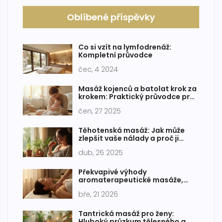
Oblíbené příspěvky
Co si vzít na lymfodrenáž:
Kompletní průvodce
čec, 4 2024
Masáž kojenců a batolat krok za
krokem: Praktický průvodce pro
rodiče
čen, 27 2025
Těhotenská masáž: Jak může
zlepšit vaše nálady a proč ji
zkusit
dub, 26 2025
Překvapivé výhody
aromaterapeutické masáže,
které zná jen málo lidí
bře, 21 2026
Tantrická masáž pro ženy:
Hluboký průzkum tělesného a