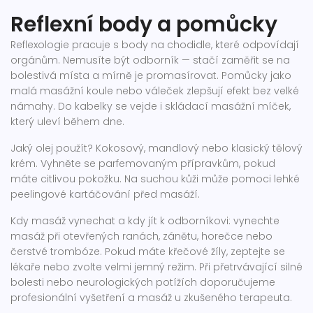
Reflexní body a pomůcky
Reflexologie pracuje s body na chodidle, které odpovídají
orgánům. Nemusíte být odborník — stačí zaměřit se na
bolestivá místa a mírně je promasírovat. Pomůcky jako
malá masážní koule nebo váleček zlepšují efekt bez velké
námahy. Do kabelky se vejde i skládací masážní míček,
který uleví během dne.
Jaký olej použít? Kokosový, mandlový nebo klasický tělový
krém. Vyhněte se parfemovaným přípravkům, pokud
máte citlivou pokožku. Na suchou kůži může pomoci lehké
peelingové kartáčování před masáží.
Kdy masáž vynechat a kdy jít k odborníkovi: vynechte
masáž při otevřených ranách, zánětu, horečce nebo
čerstvé trombóze. Pokud máte křečové žíly, zeptejte se
lékaře nebo zvolte velmi jemný režim. Při přetrvávající silné
bolesti nebo neurologických potížích doporučujeme
profesionální vyšetření a masáž u zkušeného terapeuta.