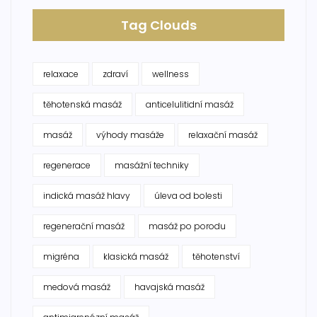
Tag Clouds
relaxace
zdraví
wellness
těhotenská masáž
anticelulitidní masáž
masáž
výhody masáže
relaxační masáž
regenerace
masážní techniky
indická masáž hlavy
úleva od bolesti
regenerační masáž
masáž po porodu
migréna
klasická masáž
těhotenství
medová masáž
havajská masáž