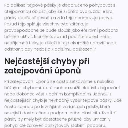
Po aplikaci tejpové pásky je doporučeno pohybovat s
otejpovanou oblastí, aby se zkontrolovalo, zda je kraj
pásky dobře připevněn a zda tejp neomezuj
e
pohyb.
Pokud tejp splňuje všechny tyto kritéria, je
pravděpodobné, že bude sloužit jako efektivní podpora
během aktivit. Nicméně, pokud pocítíte bolest nebo
nepříjemné tlaky, je důležité tejp okamžitě upravit nebo
odstranit, aby nedošlo k dalšímu poškození.“
Nejčastější chyby při
zatejpování úponů
Při zatejpování úponů se často setkáváme s několika
běžnými chybami, které mohou snížit efektivitu tejpování
nebo dokonce vést k dalším komplikacím. Jednou z
nejčastějších chyb je nevhodný výběr tejpové pásky. Lidé
často sáhnou po levnějších variantách pásky, které
nezajistí dostatečnou podporu nebo elasticitu. Kvalitní
pásky by měly být dostatečně pružné, aby umožnily
pohyb, ale zároveň poskytovaly stabilní podporu.