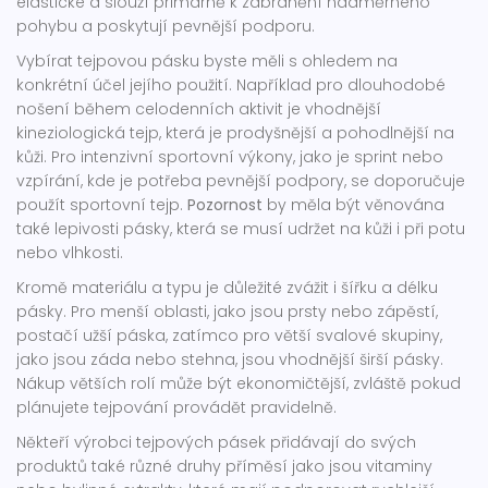
elastické a slouží primárně k zabránění nadměrného
pohybu a poskytují pevnější podporu.
Vybírat tejpovou pásku byste měli s ohledem na
konkrétní účel jejího použití. Například pro dlouhodobé
nošení během celodenních aktivit je vhodnější
kineziologická tejp, která je prodyšnější a pohodlnější na
kůži. Pro intenzivní sportovní výkony, jako je sprint nebo
vzpírání, kde je potřeba pevnější podpory, se doporučuje
použít sportovní tejp.
Pozornost
by měla být věnována
také lepivosti pásky, která se musí udržet na kůži i při potu
nebo vlhkosti.
Kromě materiálu a typu je důležité zvážit i šířku a délku
pásky. Pro menší oblasti, jako jsou prsty nebo zápěstí,
postačí užší páska, zatímco pro větší svalové skupiny,
jako jsou záda nebo stehna, jsou vhodnější širší pásky.
Nákup větších rolí může být ekonomičtější, zvláště pokud
plánujete tejpování provádět pravidelně.
Někteří výrobci tejpových pásek přidávají do svých
produktů také různé druhy příměsí jako jsou vitaminy