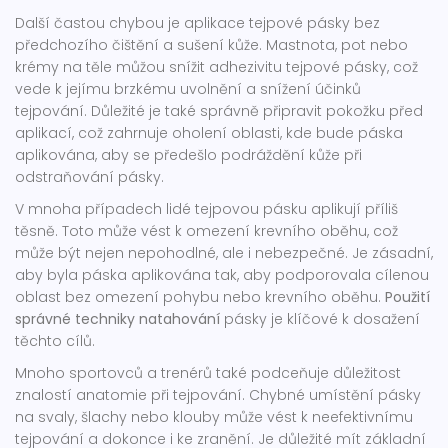
Další častou chybou je aplikace tejpové pásky bez
předchozího čištění a sušení kůže. Mastnota, pot nebo
krémy na těle můžou snížit adhezivitu tejpové pásky, což
vede k jejímu brzkému uvolnění a snížení účinků
tejpování. Důležité je také správně připravit pokožku před
aplikací, což zahrnuje oholení oblasti, kde bude páska
aplikována, aby se předešlo podráždění kůže při
odstraňování pásky.
V mnoha případech lidé tejpovou pásku aplikují příliš
těsně. Toto může vést k omezení krevního oběhu, což
může být nejen nepohodlné, ale i nebezpečné. Je zásadní,
aby byla páska aplikována tak, aby podporovala cílenou
oblast bez omezení pohybu nebo krevního oběhu.
Použití
správné techniky natahování
pásky je klíčové k dosažení
těchto cílů.
Mnoho sportovců a trenérů také podceňuje důležitost
znalostí anatomie při tejpování. Chybné umístění pásky
na svaly, šlachy nebo klouby může vést k neefektivnímu
tejpování a dokonce i ke zranění. Je důležité mít základní