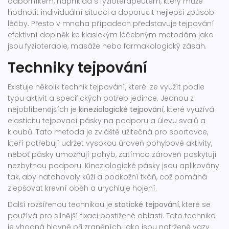
odborníkem, například s fyzioterapeutem, který může
hodnotit individuální situaci a doporučit nejlepší způsob
léčby. Přesto v mnoha případech představuje tejpování
efektivní doplněk ke klasickým léčebným metodám jako
jsou fyzioterapie, masáže nebo farmakologický zásah.
Techniky tejpování
Existuje několik technik tejpování, které lze využít podle
typu aktivit a specifických potřeb jedince. Jednou z
nejoblíbenějších je
kineziologické tejpování
, které využívá
elasticitu tejpovací pásky na podporu a úlevu svalů a
kloubů. Tato metoda je zvláště užitečná pro sportovce,
kteří potřebují udržet vysokou úroveň pohybové aktivity,
neboť pásky umožňují pohyb, zatímco zároveň poskytují
nezbytnou podporu. Kineziologické pásky jsou aplikovány
tak, aby natahovaly kůži a podkožní tkáň, což pomáhá
zlepšovat krevní oběh a urychluje hojení.
Další rozšířenou technikou je
statické tejpování
, které se
používá pro silnější fixaci postižené oblasti. Tato technika
je vhodná hlavně při zraněních, jako jsou natržené vazy