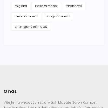
migréna
klasická masáž
těhotenství
medová masáž
havajská masáž
antimigrenózní masáž
O nás
Vítejte na webových stránkách Masáže Salon Kampet.
Toto je místo, kde najdete všechny potřebné informace o