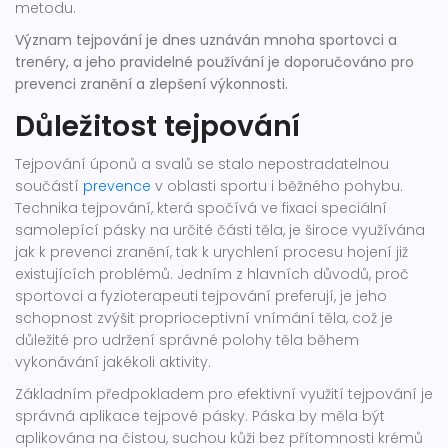
metodu.
Význam tejpování je dnes uznáván mnoha sportovci a
trenéry, a jeho pravidelné používání je doporučováno pro
prevenci zranění a zlepšení výkonnosti.
Důležitost tejpování
Tejpování úponů a svalů se stalo nepostradatelnou
součástí
prevence
v oblasti sportu i běžného pohybu.
Technika tejpování, která spočívá ve fixaci speciální
samolepící pásky na určité části těla, je široce využívána
jak k prevenci zranění, tak k urychlení procesu hojení již
existujících problémů. Jedním z hlavních důvodů, proč
sportovci a fyzioterapeuti tejpování preferují, je jeho
schopnost zvýšit proprioceptivní vnímání těla, což je
důležité pro udržení správné polohy těla během
vykonávání jakékoli aktivity.
Základním předpokladem pro efektivní využití tejpování je
správná aplikace tejpové pásky. Páska by měla být
aplikována na čistou, suchou kůži bez přítomnosti krémů