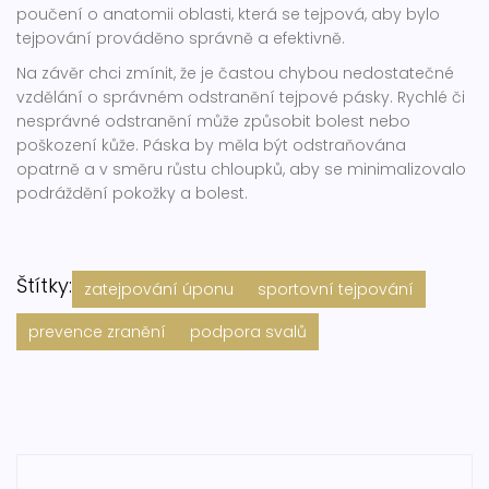
poučení o anatomii oblasti, která se tejpová, aby bylo
tejpování prováděno správně a efektivně.
Na závěr chci zmínit, že je častou chybou nedostatečné
vzdělání o správném odstranění tejpové pásky. Rychlé či
nesprávné odstranění může způsobit bolest nebo
poškození kůže. Páska by měla být odstraňována
opatrně a v směru růstu chloupků, aby se minimalizovalo
podráždění pokožky a bolest.
Štítky:
zatejpování úponu
sportovní tejpování
prevence zranění
podpora svalů