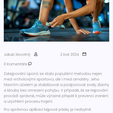
Jakub Novotný
2 kvě 2024
0 Komentáře
Zatejpování úponů se stalo populární metodou nejen
mezi vrcholovými sportovci, ale i mezi amatéry. Jeho
hlavním účelem je stabilizovat a podporovat svaly, šlachy
a klouby bez omezení pohybu. V případě, že se tejpování
provádí správně, může výrazně přispět k prevenci zranění
a urychlení procesu hojení.
Pro správnou aplikaci tejpové pásky je nezbytné