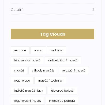
Ostatní
2
Tag Clouds
relaxace
zdraví
wellness
těhotenská masáž
anticelulitidní masáž
masáž
výhody masáže
relaxační masáž
regenerace
masážní techniky
indická masáž hlavy
úleva od bolesti
regenerační masáž
masáž po porodu