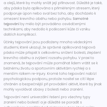
a olejů, které by mohly snížit její přilnavost. Důležité je také,
aby páska byla aplikována s přiměřeným stresem, který
podporuje úpon nebo sval bez toho, aby docházelo k
omezení krevního oběhu nebo pohybu.
Samotné
tejpování
by mělo být prováděno osvědčenými
technikami, aby nedošlo k poškození kůže či vzniku
dalších komplikací.
Účinky tejpování jsou podloženy mnoha vědeckými
studiemi, které ukazují, že správně aplikovaná tejpová
páska může přispět k celkovému snížení bolesti, zlepšení
krevního oběhu a zvýšení rozsahu pohybu. V praxi to
znamená, že tejpování může pomáhat lidem vrátit se k
běžnému životu a sportovním aktivitám rychleji a s
menším rizikem re-injury. Kromě toho tejpování nabízí
psychologickou podporu, protože nositel se cítí lépe
chráněn a bezpečnější při provádění aktivit, které by jinak
mohly vyvolávat obavy z bolesti nebo zranění.
Tejpování není univerzální řešení pro všechny typy
zranění nebo bolestí a je důležité se poradit s