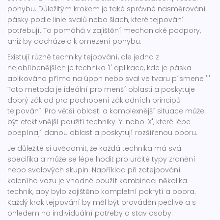
pohybu. Důležitým krokem je také správné nasměrování
pásky podle linie svalů nebo šlach, které tejpování
potřebují. To pomáhá v zajištění mechanické podpory,
aniž by docházelo k omezení pohybu.
Existují různé techniky tejpování, ale jedna z
nejoblíbenějších je technika 'I' aplikace, kde je páska
aplikována přímo na úpon nebo sval ve tvaru písmene 'I'.
Tato metoda je ideální pro menší oblasti a poskytuje
dobrý základ pro pochopení základních principů
tejpování. Pro větší oblasti a komplexnější situace může
být efektivnější použití techniky 'Y' nebo 'X', které lépe
obepínají danou oblast a poskytují rozšířenou oporu.
Je důležité si uvědomit, že každá technika má svá
specifika a může se lépe hodit pro určité typy zranění
nebo svalových skupin. Například při zatejpování
koleního vazu je vhodné použít kombinaci několika
technik, aby bylo zajištěno kompletní pokrytí a opora.
Každý krok tejpování by měl být prováděn pečlivě a s
ohledem na individuální potřeby a stav osoby.