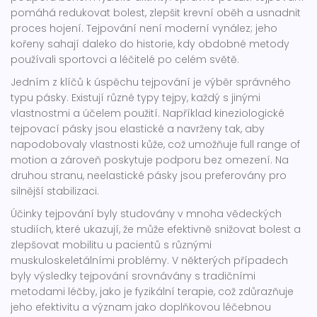
pomáhá redukovat bolest, zlepšit krevní oběh a usnadnit
proces hojení. Tejpování není moderní vynález; jeho
kořeny sahají daleko do historie, kdy obdobné metody
používali sportovci a léčitelé po celém světě.
Jedním z klíčů k úspěchu tejpování je výběr správného
typu pásky. Existují různé typy tejpy, každý s jinými
vlastnostmi a účelem použití. Například kineziologické
tejpovací pásky jsou elastické a navrženy tak, aby
napodobovaly vlastnosti kůže, což umožňuje full range of
motion a zároveň poskytuje podporu bez omezení. Na
druhou stranu, neelastické pásky jsou preferovány pro
silnější stabilizaci.
Účinky tejpování byly studovány v mnoha vědeckých
studiích, které ukazují, že může efektivně snižovat bolest a
zlepšovat mobilitu u pacientů s různými
muskuloskeletálními problémy. V některých případech
byly výsledky tejpování srovnávány s tradičními
metodami léčby, jako je fyzikální terapie, což zdůrazňuje
jeho efektivitu a význam jako doplňkovou léčebnou