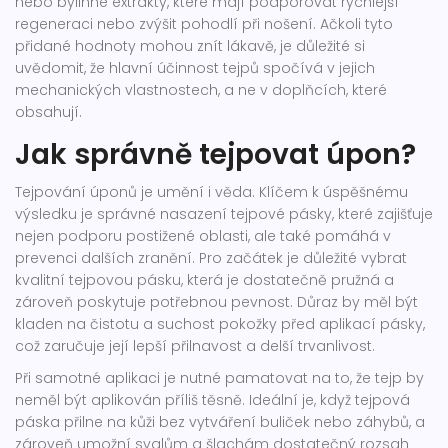
nebo bylinné extrakty, které mají podporovat rychlejší
regeneraci nebo zvýšit pohodlí při nošení. Ačkoli tyto
přidané hodnoty mohou znít lákavě, je důležité si
uvědomit, že hlavní účinnost tejpů spočívá v jejich
mechanických vlastnostech, a ne v doplňcích, které
obsahují.
Jak správně tejpovat úpon?
Tejpování úponů je umění i věda. Klíčem k úspěšnému
výsledku je správné nasazení tejpové pásky, které zajišťuje
nejen podporu postižené oblasti, ale také pomáhá v
prevenci dalších zranění. Pro začátek je důležité vybrat
kvalitní tejpovou pásku, která je dostatečně pružná a
zároveň poskytuje potřebnou pevnost. Důraz by měl být
kladen na čistotu a suchost pokožky před aplikací pásky,
což zaručuje její lepší přilnavost a delší trvanlivost.
Při samotné aplikaci je nutné pamatovat na to, že tejp by
neměl být aplikován příliš těsně. Ideální je, když tejpová
páska přilne na kůži bez vytváření buliček nebo záhybů, a
zároveň umožní svalům a šlachám dostatečný rozsah