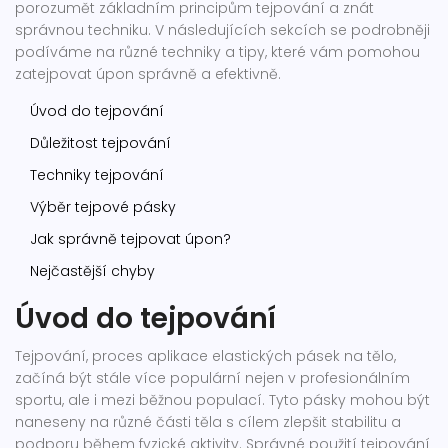
porozumět základním principům tejpování a znát
správnou techniku. V následujících sekcích se podrobněji
podíváme na různé techniky a tipy, které vám pomohou
zatejpovat úpon správně a efektivně.
Úvod do tejpování
Důležitost tejpování
Techniky tejpování
Výběr tejpové pásky
Jak správně tejpovat úpon?
Nejčastější chyby
Úvod do tejpování
Tejpování, proces aplikace elastických pásek na tělo,
začíná být stále více populární nejen v profesionálním
sportu, ale i mezi běžnou populací. Tyto pásky mohou být
naneseny na různé části těla s cílem zlepšit stabilitu a
podporu během fyzické aktivity. Správné použití tejpování