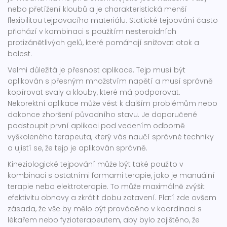
nebo přetížení kloubů a je charakteristická menší
flexibilitou tejpovacího materiálu. Statické tejpování často
přichází v kombinaci s použitím nesteroidních
protizánětlivých gelů, které pomáhají snižovat otok a
bolest.
Velmi důležitá je přesnost aplikace. Tejp musí být
aplikován s přesným množstvím napětí a musí správně
kopírovat svaly a klouby, které má podporovat.
Nekorektní aplikace může vést k dalším problémům nebo
dokonce zhoršení původního stavu. Je doporučené
podstoupit první aplikaci pod vedením odborně
vyškoleného terapeuta, který vás naučí správné techniky
a ujistí se, že tejp je aplikován správně.
Kineziologické tejpování může být také použito v
kombinaci s ostatními formami terapie, jako je manuální
terapie nebo elektroterapie. To může maximálně zvýšit
efektivitu obnovy a zkrátit dobu zotavení. Platí zde ovšem
zásada, že vše by mělo být prováděno v koordinaci s
lékařem nebo fyzioterapeutem, aby bylo zajištěno, že