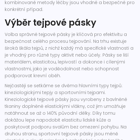
kombinované metody léčby jsou vhodné a bezpečné pro
konkrétní případ.
Výběr tejpové pásky
Volba správné tejpové pásky je klíčová pro efektivitu a
bezpečnost celého procesu tejpování. Na trhu existuje
široká škála tejpů, z nichž každý má specifické vlastnosti a
je vhodný pro různé typy aktivit nebo účely. Pásky se liší
materiálem, elasticitou, lepivostí a dokonce i cílenými
vlastnostmi, jako je voděodolnost nebo schopnost
podporovat krevní oběh.
Nejčastěji se setkáme se dvěma hlavními typy tejpů:
kineziologickými tepjy a sportovními tejpami.
Kineziologické tejpové pásky jsou vyrobeny z bavlněné
tkaniny doplněné elastickými vlákny, což jim umožňuje
natáhnout se až o 140% původní délky. Díky tomu
dokážou lepe napodobit elasticitu lidské kůže a
poskytovat podporu svalům bez omezení pohybu. Na
druhou stranu, sportovní tejpové pásky jsou méně