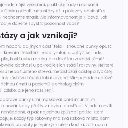
jmodernější vyšetření, praktické rady a co sami
 že v Česku odhalí metastázy až u poloviny pacientů s
 Nechceme strašit. Ale informovanost je klíčová. Jak
oč je důležité zbystřit pozornost včas?
ázy a jak vznikají?
em nádoru do jiných částí těla – zhoubné buňky opustí
jí krevním řečištěm nebo lymfou a uchytí se jinde.
r, plic, kostí nebo mozku, ale dokážou zakotvit téměř
obvykle dochází u pokročilejších stádií rakoviny. Některé
su nebo tlustého střeva, metastazují častěji a typičtěji
 jiné zůstávají často lokalizované. Mimochodem, právě
příčinou úmrtí u pacientů s onkologickým
žisko, ale jeho rozšíření.
e nádorové buňky umí maskovat před imunitním
 chování, aby přežily v novém prostředí. V jednu chvíli
t nenápadně, a pak najednou způsobí potíže, které
ojuje. Každý typ rakoviny má svá riziková místa, kam
akovině prostaty je typickým cílem kostra, zatímco u