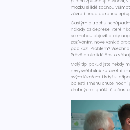
plicích způsobují dušnost, vl
mozku si lidé začnou všímat
závratí nebo dokonce epilep
Častým a trochu nenápadný
nálady až deprese, které ni
se mohou objevit otoky např
zažíváním, nově vzniklé pr
pod kůží. Problém? Všechno
Právě proto lidé často váhají,
Malý tip: pokud jste někdy 
nevysvětlitelné zdravotní zm
svým lékařem. I když si přip
bolesti, změnu chutě, noční p
drobných signálů tělo často 