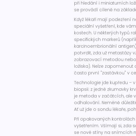
při hledání i miniaturních lo
se provádí cíleně na základ
Když lékaři mají podezření n
speciální vyšetření, kde vám
kostech. U některých typů ra
specifických markerů (napřík
karcinoembrionální antigen)
potvrdit, zda už metastázy vz
zobrazovací metodou nebo d
ložiska). Nelze zapomenout an
často první "zastávkou" v c
Technologie jde kupředu – v 
biopsii: z jedné zkumavky 
je metoda v začátcích, ale
odhalování. Neméně důležité j
Ať už jde o sondu lékaře, p
Při opakovaných kontrolách 
vyšetřením. Všímají si, zda s
se nové stíny na snímcích 