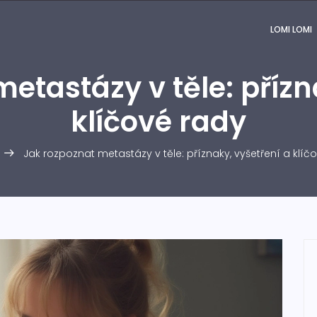
LOMI LOMI
etastázy v těle: přízn
klíčové rady
Jak rozpoznat metastázy v těle: příznaky, vyšetření a klíč