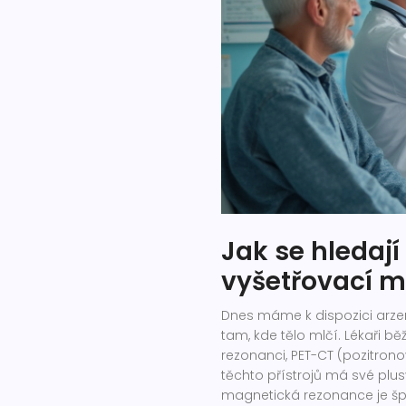
Jak se hledaj
vyšetřovací 
Dnes máme k dispozici arzen
tam, kde tělo mlčí. Lékaři b
rezonanci, PET-CT (pozitrono
těchto přístrojů má své plus
magnetická rezonance je špi