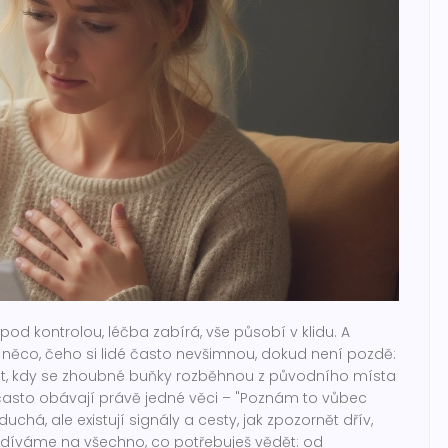
pod kontrolou, léčba zabírá, vše působí v klidu. A
á něco, čeho si lidé často nevšimnou, dokud není pozdě:
nt, kdy se zhoubné buňky rozběhnou z původního místa
e často obávají právě jedné věci – "Poznám to vůbec
há, ale existují signály a cesty, jak zpozornět dřív,
díváme na všechno, co potřebuješ vědět: od