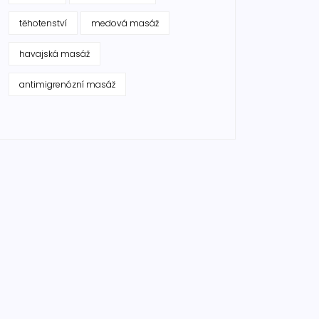
těhotenství
medová masáž
havajská masáž
antimigrenózní masáž