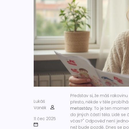
Představ si, že máš rakovinu 
Lukáš
přesto, někde v těle probíh
Vaněk
metastázy
. To je ten mome
do jiných částí těla. Lidé s
11 čec 2025
včas?" Odpověď není jednoduc
než bude pozdě. Dnes se po