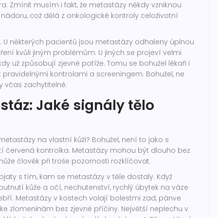
a. Zmínit musím i fakt, že metastázy někdy vzniknou
nádoru, což dělá z onkologické kontroly celoživotní
. U některých pacientů jsou metastázy odhaleny úplnou
ření kvůli jiným problémům. U jiných se projeví velmi
y už způsobují zjevné potíže. Tomu se bohužel lékaři i
t pravidelnými kontrolami a screeningem. Bohužel, ne
 včas zachytitelné.
táz: Jaké signály tělo
etastázy na vlastní kůži? Bohužel, není to jako s
ítí červená kontrolka. Metastázy mohou být dlouho bez
ůže člověk při troše pozornosti rozklíčovat.
pjaty s tím, kam se metastázy v těle dostaly. Když
outnutí kůže a očí, nechutenství, rychlý úbytek na váze
ří. Metastázy v kostech volají bolestmi zad, pánve
ke zlomeninám bez zjevné příčiny. Největší neplechu v