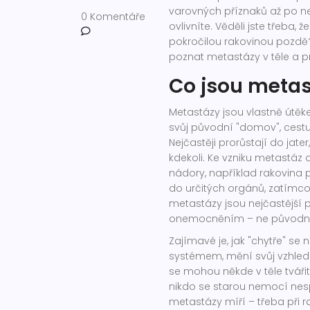
varovných příznaků až po ne
0 Komentáře
ovlivníte. Věděli jste třeba,
pokročilou rakovinou pozdě?
poznat metastázy v těle a pr
Co jsou metast
Metastázy jsou vlastně útěk
svůj původní "domov", cestu
Nejčastěji prorůstají do jate
kdekoli. Ke vzniku metastáz 
nádory, například rakovina pr
do určitých orgánů, zatímco
metastázy jsou nejčastější 
onemocněním – ne původní lo
Zajímavé je, jak "chytře" s
systémem, mění svůj vzhled i
se mohou někde v těle tváři
nikdo se starou nemocí nesp
metastázy míří – třeba při r