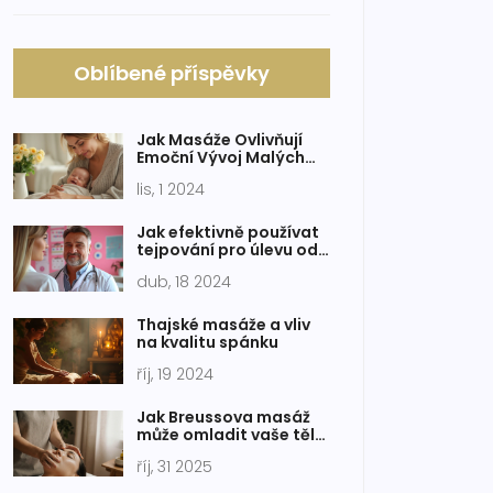
Oblíbené příspěvky
Jak Masáže Ovlivňují
Emoční Vývoj Malých
Dětí
lis, 1 2024
Jak efektivně používat
tejpování pro úlevu od
bolesti zápěstí
dub, 18 2024
Thajské masáže a vliv
na kvalitu spánku
říj, 19 2024
Jak Breussova masáž
může omladit vaše tělo:
pravda a praktické tipy
říj, 31 2025