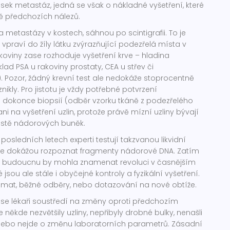
žisek metastáz, jedná se však o nákladné vyšetření, které
ě předchozích nálezů.
a metastázy v kostech, sáhnou po scintigrafii. To je
 vpraví do žíly látku zvýrazňující podezřelá místa v
koviny zase rozhoduje vyšetření krve – hladina
lad PSA u rakoviny prostaty, CEA u střev či
. Pozor, žádný krevní test ale nedokáže stoprocentně
nikly. Pro jistotu je vždy potřebné potvrzení
okonce biopsií (odběr vzorku tkáně z podezřelého
i na vyšetření uzlin, protože právě mízní uzliny bývají
estě nádorových buněk.
posledních letech experti testují takzvanou likvidní
krve dokážou rozpoznat fragmenty nádorové DNA. Zatím
 v budoucnu by mohla znamenat revoluci v časnějším
sou ale stále i obyčejné kontroly a fyzikální vyšetření.
ohmat, běžné odběry, nebo dotazování na nové obtíže.
se lékaři soustředí na změny oproti předchozím
e někde nezvětšily uzliny, nepřibyly drobné bulky, nenašli
nebo nejde o změnu laboratorních parametrů. Zásadní