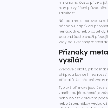
melanomu často plíce a játr
roky po vyléčení původního 
záležitost.
Náhoda hraje obrovskou roli
náhodou, například při vyšet
nenápadně, nebo až tehdy, kd
pacienti často snaží předejí
vždy jsou všechny metastázy
Příznaky metas
vysílá?
Zvědavě čekáte, jak poznat m
chřipkou, kdy se hned rozsv
příznaků. Ale některé znaky m
Typické příznaky jsou úzce s
zasáhnou játra, časté je zežl
nebo bolest v pravém podžeb
nebo žeber, někdy vedou až 