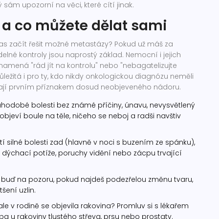
 sám upozorní na věci, které cítí jinak.
 a co můžete dělat sami
 čas začít řešit možné metastázy? Pokud už máš za
lné kontroly jsou naprostý základ. Nemocní i jejich
namená "rád jít na kontrolu" nebo "nebagatelizujte
důležitá i pro ty, kdo nikdy onkologickou diagnózu neměli
vají prvním příznakem dosud neobjeveného nádoru.
odobé bolesti bez známé příčiny, únavu, nevysvětlený
objeví boule na těle, ničeho se neboj a radši navštiv
 silné bolesti zad (hlavně v noci s buzením ze spánku),
 dýchací potíže, poruchy vidění nebo zácpu trvající
 a buď na pozoru, pokud najdeš podezřelou změnu tvaru,
ení uzlin.
ale v rodině se objevila rakovina? Promluv si s lékařem
a u rakoviny tlustého střeva, prsu nebo prostaty.