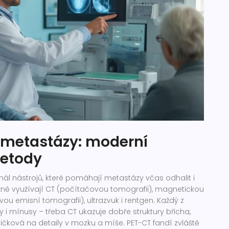
í metastázy: moderní
metody
ál nástrojů, které pomáhají metastázy včas odhalit i
ěžně využívají CT (počítačovou tomografii), magnetickou
vou emisní tomografii), ultrazvuk i rentgen. Každý z
y i mínusy – třeba CT ukazuje dobře struktury břicha,
čková na detaily v mozku a míše. PET-CT fandí zvláště