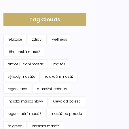
Tag Clouds
relaxace
zdraví
wellness
těhotenská masáž
anticelulitidní masáž
masáž
výhody masáže
relaxační masáž
regenerace
masážní techniky
indická masáž hlavy
úleva od bolesti
regenerační masáž
masáž po porodu
migréna
klasická masáž