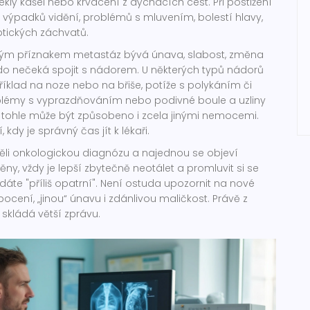
eklý kašel nebo krvácení z dýchacích cest. Při postižení
 výpadků vidění, problémů s mluvením, bolestí hlavy,
tických záchvatů.
m příznakem metastáz bývá únava, slabost, změna
kdo nečeká spojit s nádorem. U některých typů nádorů
íklad na noze nebo na břiše, potíže s polykáním či
oblémy s vyprazdňováním nebo podivné boule a uzliny
 tohle může být způsobeno i zcela jinými nemocemi.
 kdy je správný čas jít k lékaři.
měli onkologickou diagnózu a najednou se objeví
ěny, vždy je lepší zbytečně neotálet a promluvit si se
adáte "příliš opatrní". Není ostuda upozornit na nové
ocení, „jinou“ únavu i zdánlivou maličkost. Právě z
skládá větší zprávu.