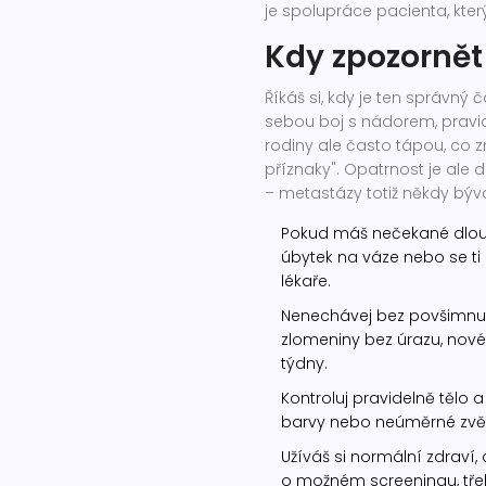
je spolupráce pacienta, který
Kdy zpozornět
Říkáš si, kdy je ten správný
sebou boj s nádorem, pravide
rodiny ale často tápou, co z
příznaky". Opatrnost je ale 
– metastázy totiž někdy bý
Pokud máš nečekané dlouh
úbytek na váze nebo se ti 
lékaře.
Nenechávej bez povšimnutí
zlomeniny bez úrazu, nové
týdny.
Kontroluj pravidelně tělo
barvy nebo neúměrné zvětš
Užíváš si normální zdraví, 
o možném screeningu, třeb